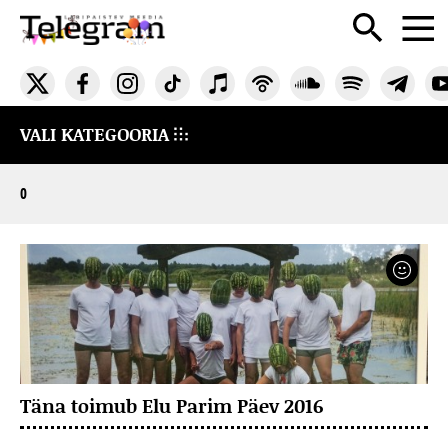
VALI KATEGOORIA
0
Täna toimub Elu Parim Päev 2016