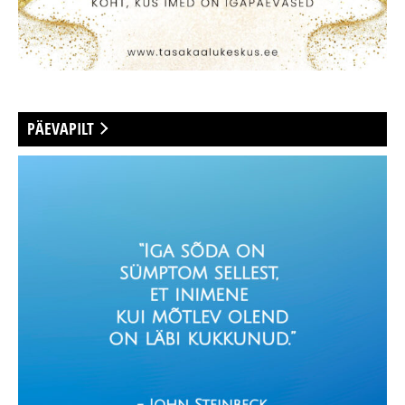
PÄEVAPILT