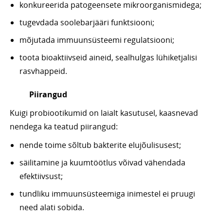
konkureerida patogeensete mikroorganismidega;
tugevdada soolebarjääri funktsiooni;
mõjutada immuunsüsteemi regulatsiooni;
toota bioaktiivseid aineid, sealhulgas lühiketjalisi
rasvhappeid.
Piirangud
Kuigi probiootikumid on laialt kasutusel, kaasnevad
nendega ka teatud piirangud:
nende toime sõltub bakterite elujõulisusest;
säilitamine ja kuumtöötlus võivad vähendada
efektiivsust;
tundliku immuunsüsteemiga inimestel ei pruugi
need alati sobida.