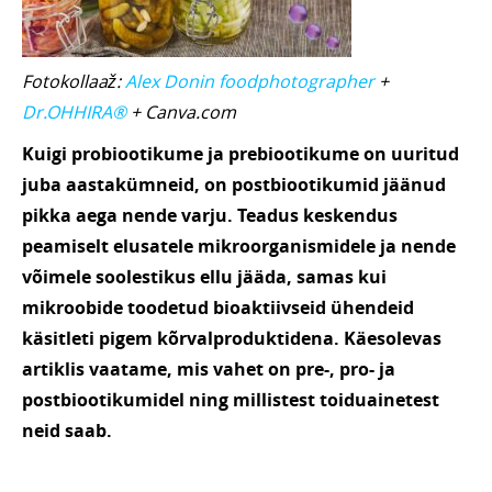
Fotokollaaž:
Alex Donin foodphotographer
+
Dr.OHHIRA®
+ Canva.com
Kuigi probiootikume ja prebiootikume on uuritud
juba aastakümneid, on postbiootikumid jäänud
pikka aega nende varju. Teadus keskendus
peamiselt elusatele mikroorganismidele ja nende
võimele soolestikus ellu jääda, samas kui
mikroobide toodetud bioaktiivseid ühendeid
käsitleti pigem kõrvalproduktidena.
Käesolevas
artiklis vaatame, mis vahet on pre-, pro- ja
postbiootikumidel ning millistest toiduainetest
neid saab.