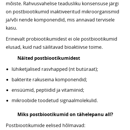
mõiste. Rahvusvahelise teadusliku konsensuse järgi
on postbiootikumid inaktiveeritud mikroorganismid
ja/või nende komponendid, mis annavad tervisele
kasu.
Erinevalt probiootikumidest ei ole postbiootikumid
elusad, kuid nad säilitavad bioaktiivse toime.
Näited postbiootikumidest
lühiketjalised rasvhapped (nt butüraat);
bakterite rakuseina komponendid;
ensüümid, peptiidid ja vitamiinid;
mikroobide toodetud signaalmolekulid.
Miks postbiootikumid on tähelepanu all?
Postbiootikumide eelised hõlmavad: