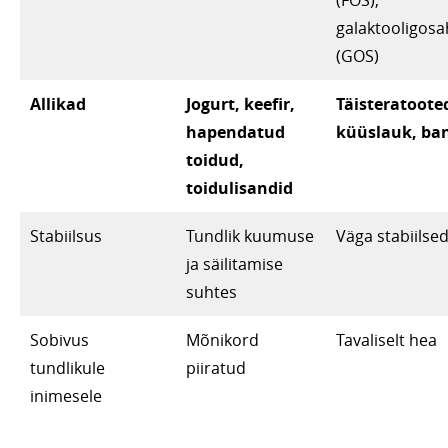
(FOS),
galaktooligosa
(GOS)
Allikad
Jogurt, keefir,
Täisteratooted
hapendatud
küüslauk, ba
toidud,
toidulisandid
Stabiilsus
Tundlik kuumuse
Väga stabiilse
ja säilitamise
suhtes
Sobivus
Mõnikord
Tavaliselt hea
tundlikule
piiratud
inimesele