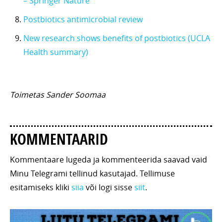
– Springer Nature
Postbiotics antimicrobial review
New research shows benefits of postbiotics (UCLA
Health summary)
Toimetas Sander Soomaa
KOMMENTAARID
Kommentaare lugeda ja kommenteerida saavad vaid
Minu Telegrami tellinud kasutajad. Tellimuse
esitamiseks kliki
siia
või logi sisse
siit
.