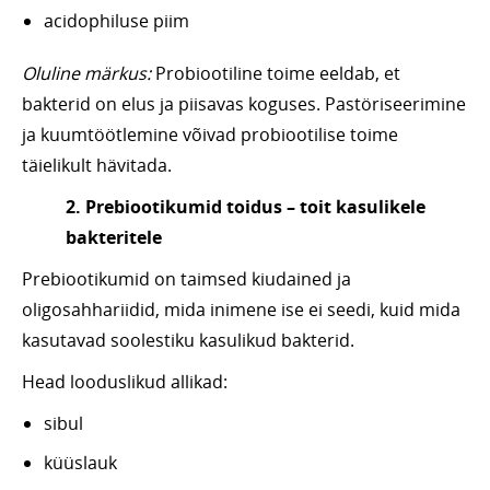
acidophiluse piim
Oluline märkus:
Probiootiline toime eeldab, et
bakterid on elus ja piisavas koguses. Pastöriseerimine
ja kuumtöötlemine võivad probiootilise toime
täielikult hävitada.
2. Prebiootikumid toidus – toit kasulikele
bakteritele
Prebiootikumid on taimsed kiudained ja
oligosahhariidid, mida inimene ise ei seedi, kuid mida
kasutavad soolestiku kasulikud bakterid.
Head looduslikud allikad:
sibul
küüslauk