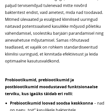
paljud tervisemõjud tulenevad mitte niivõrd
bakteritest endist, vaid ainetest, mida nad toodavad.
Mitmed ülevaated ja esialgsed kliinilised uuringud
näitavad potentsiaalseid kasulikke mõjusid põletiku
vähendamisel, soolestiku barjääri parandamisel ning
ainevahetuse mõjutamisel. Samas rõhutavad
teadlased, et vajalik on rohkem standardiseeritud
kliinilisi uuringuid, et kinnitada efektiivsust ja leida
optimaalne kasutusvaldkond.
Probiootikumid, prebiootikumid ja
postbiootikumid moodustavad funktsionaalse
terviku, kus igaüks täidab eri rolli:
Prebiootikumid loovad soodsa keskkonna
– nad
on nagu „toit“ kasulikele bakteritele