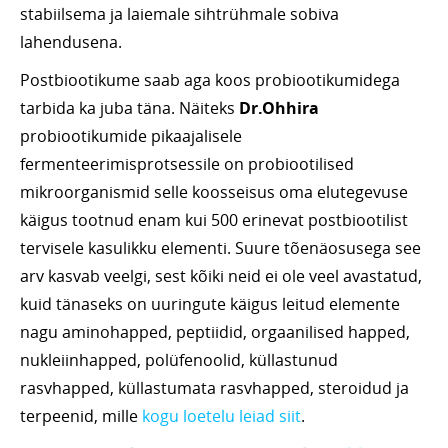
stabiilsema ja laiemale sihtrühmale sobiva
lahendusena.
Postbiootikume saab aga koos probiootikumidega
tarbida ka juba täna. Näiteks
Dr.Ohhira
probiootikumide pikaajalisele
fermenteerimisprotsessile on probiootilised
mikroorganismid selle koosseisus oma elutegevuse
käigus tootnud enam kui 500 erinevat postbiootilist
tervisele kasulikku elementi. Suure tõenäosusega see
arv kasvab veelgi, sest kõiki neid ei ole veel avastatud,
kuid tänaseks on uuringute käigus leitud elemente
nagu aminohapped, peptiidid, orgaanilised happed,
nukleiinhapped, polüfenoolid, küllastunud
rasvhapped, küllastumata rasvhapped, steroidud ja
terpeenid, mille
kogu loetelu leiad siit
.