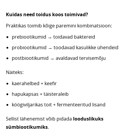
Kuidas need toidus koos toimivad?
Praktikas toimib kõige paremini kombinatsioon:
prebiootikumid → toidavad baktereid
probiootikumid → toodavad kasulikke ühendeid
postbiootikumid → avaldavad tervisemõju
Näiteks:
kaerahelbed + keefir
hapukapsas + täisteraleib
köögiviljarikas toit + fermenteeritud lisand
Sellist lähenemist võib pidada
looduslikuks
sümbiootikumiks
.