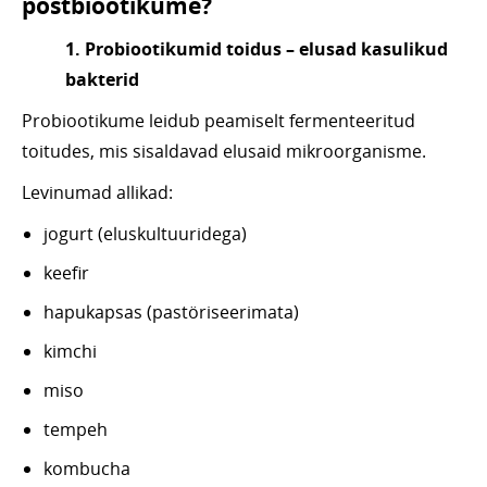
postbiootikume?
1. Probiootikumid toidus – elusad kasulikud
bakterid
Probiootikume leidub peamiselt fermenteeritud
toitudes, mis sisaldavad elusaid mikroorganisme.
Levinumad allikad:
jogurt (eluskultuuridega)
keefir
hapukapsas (pastöriseerimata)
kimchi
miso
tempeh
kombucha