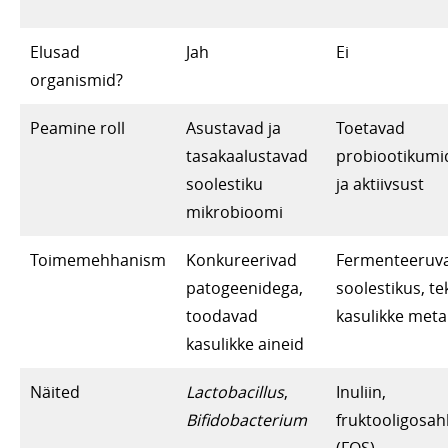
Elusad
Jah
Ei
organismid?
Peamine roll
Asustavad ja
Toetavad
tasakaalustavad
probiootikumi
soolestiku
ja aktiivsust
mikrobioomi
Toimemehhanism
Konkureerivad
Fermenteeruv
patogeenidega,
soolestikus, te
toodavad
kasulikke meta
kasulikke aineid
Näited
Lactobacillus
,
Inuliin,
Bifidobacterium
fruktooligosah