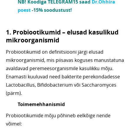
NB! Koodiga TELEGRAM15 saad
Dr.Ohhira
poest
-15% soodustust!
1. Probiootikumid – elusad kasulikud
mikroorganismid
Probiootikumid on definitsiooni järgi elusad
mikroorganismid, mis piisavas koguses manustatuna
avaldavad peremeesorganismile kasulikku mõju.
Enamasti kuuluvad need bakterite perekondadesse
Lactobacillus, Bifidobacterium või Saccharomyces
(pärm).
Toimemehhanismid
Probiootikumide mõju põhineb eelkõige nende
võimel: