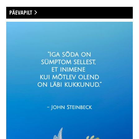
PÄEVAPILT