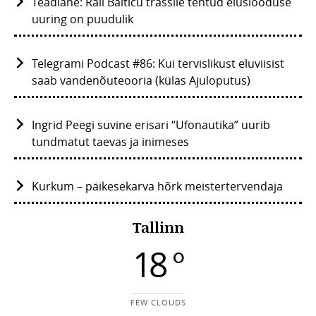
Teadlane: Rail Balticu trassile tehtud eluslooduse
uuring on puudulik
Telegrami Podcast #86: Kui tervislikust eluviisist
saab vandenõuteooria (külas Ajuloputus)
Ingrid Peegi suvine erisari “Ufonautika” uurib
tundmatut taevas ja inimeses
Kurkum – päikesekarva hõrk meistertervendaja
Tallinn
18 °
FEW CLOUDS