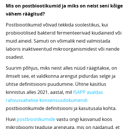
Mis on postbiootikumid ja miks on neist seni kõige
vähem räägitud?
Postbiootikumid võivad tekkida soolestikus, kui
probiootilised bakterid fermenteerivad kiudaineid või
muid aineid. Samuti on võimalik neid valmistada
laboris inaktiveeritud mikroorganismidest või nende
osadest.
Suurim põhjus, miks neist alles nüüd räägitakse, on
ilmselt see, et valdkonna arengut pidurdas selge ja
ühtse definitsiooni puudumine. Ühtne käsitlus
kinnistus alles 2021. aastal, mil
ISAPP avaldas
rahvusvahelise konsensusdokumendi
postbiootikumide definitsiooni ja kasutusala kohta.
Huvi
postbiootikumide
vastu ongi kasvanud koos
mikrobioomi teaduse arenguga, mis on näidanud, et