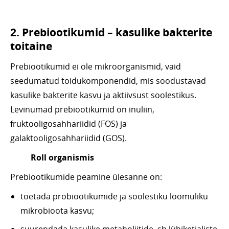
2. Prebiootikumid – kasulike bakterite
toitaine
Prebiootikumid ei ole mikroorganismid, vaid
seedumatud toidukomponendid, mis soodustavad
kasulike bakterite kasvu ja aktiivsust soolestikus.
Levinumad prebiootikumid on inuliin,
fruktooligosahhariidid (FOS) ja
galaktooligosahhariidid (GOS).
Roll organismis
Prebiootikumide peamine ülesanne on:
toetada probiootikumide ja soolestiku loomuliku
mikrobioota kasvu;