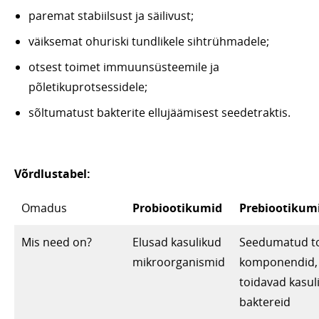
paremat stabiilsust ja säilivust;
väiksemat ohuriski tundlikele sihtrühmadele;
otsest toimet immuunsüsteemile ja
põletikuprotsessidele;
sõltumatust bakterite ellujäämisest seedetraktis.
Võrdlustabel:
Omadus
Probiootikumid
Prebiootikum
Mis need on?
Elusad kasulikud
Seedumatud t
mikroorganismid
komponendid,
toidavad kasul
baktereid