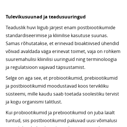
Tulevikusuunad ja teadusuuringud
Teaduslik huvi liigub järjest enam postbiootikumide
standardiseerimise ja kliinilise kasutuse suunas.
Samas rõhutatakse, et erinevad bioaktiivsed ühendid
võivad avaldada väga erinevat toimet, vaja on rohkem
suuremahulisi kliinilisi uuringuid ning terminoloogia
ja regulatsioon vajavad täpsustamist.
Selge on aga see, et probiootikumid, prebiootikumid
ja postbiootikumid moodustavad koos tervikliku
süsteemi, mille kaudu saab toetada soolestiku tervist
ja kogu organismi talitlust.
Kui probiootikumid ja prebiootikumid on juba laialt
tuntud, siis postbiootikumid pakuvad uusi võimalusi