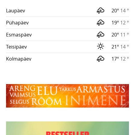
Laupäev
20°
14 °
Pühapäev
19°
12 °
Esmaspäev
20°
11 °
Teisipäev
21°
14 °
Kolmapäev
17°
12 °