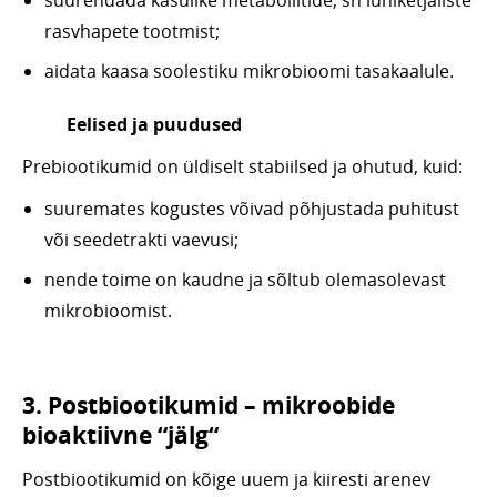
suurendada kasulike metaboliitide, sh lühiketjaliste
rasvhapete tootmist;
aidata kaasa soolestiku mikrobioomi tasakaalule.
Eelised ja puudused
Prebiootikumid on üldiselt stabiilsed ja ohutud, kuid:
suuremates kogustes võivad põhjustada puhitust
või seedetrakti vaevusi;
nende toime on kaudne ja sõltub olemasolevast
mikrobioomist.
3. Postbiootikumid – mikroobide
bioaktiivne “jälg“
Postbiootikumid on kõige uuem ja kiiresti arenev