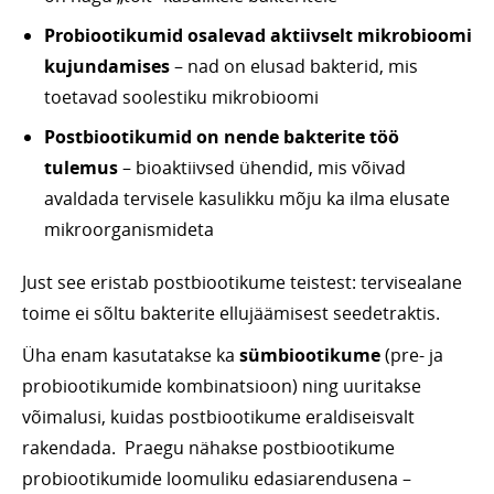
Probiootikumid osalevad aktiivselt mikrobioomi
kujundamises
– nad on elusad bakterid, mis
toetavad soolestiku mikrobioomi
Postbiootikumid
on nende bakterite töö
tulemus
– bioaktiivsed ühendid, mis võivad
avaldada tervisele kasulikku mõju ka ilma elusate
mikroorganismideta
Just see eristab postbiootikume teistest: tervisealane
toime ei sõltu bakterite ellujäämisest seedetraktis.
Üha enam kasutatakse ka
sümbiootikume
(pre- ja
probiootikumide kombinatsioon) ning uuritakse
võimalusi, kuidas postbiootikume eraldiseisvalt
rakendada. Praegu nähakse postbiootikume
probiootikumide loomuliku edasiarendusena –