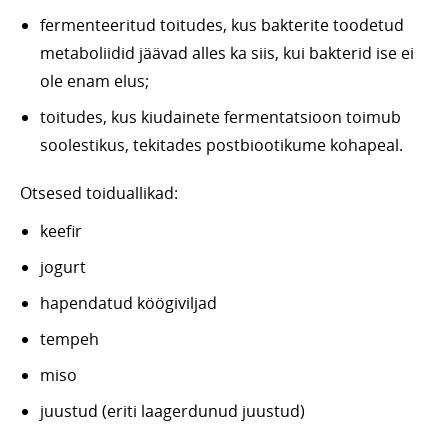
fermenteeritud toitudes, kus bakterite toodetud
metaboliidid jäävad alles ka siis, kui bakterid ise ei
ole enam elus;
toitudes, kus kiudainete fermentatsioon toimub
soolestikus, tekitades postbiootikume kohapeal.
Otsesed toiduallikad:
keefir
jogurt
hapendatud köögiviljad
tempeh
miso
juustud (eriti laagerdunud juustud)