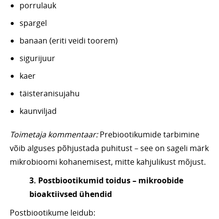
porrulauk
spargel
banaan (eriti veidi toorem)
sigurijuur
kaer
täisteranisujahu
kaunviljad
Toimetaja kommentaar:
Prebiootikumide tarbimine
võib alguses põhjustada puhitust – see on sageli märk
mikrobioomi kohanemisest, mitte kahjulikust mõjust.
3. Postbiootikumid toidus – mikroobide
bioaktiivsed ühendid
Postbiootikume leidub: