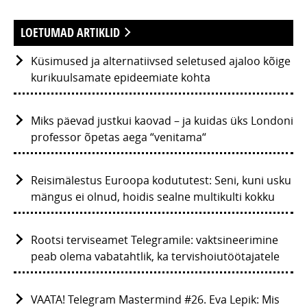
LOETUMAD ARTIKLID
Küsimused ja alternatiivsed seletused ajaloo kõige
kurikuulsamate epideemiate kohta
Miks päevad justkui kaovad – ja kuidas üks Londoni
professor õpetas aega “venitama“
Reisimälestus Euroopa kodututest: Seni, kuni usku
mängus ei olnud, hoidis sealne multikulti kokku
Rootsi terviseamet Telegramile: vaktsineerimine
peab olema vabatahtlik, ka tervishoiutöötajatele
VAATA! Telegram Mastermind #26. Eva Lepik: Mis