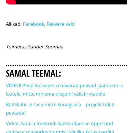
Allikad:
Facebook
,
Rakvere vald
Toimetas Sander Soomaa
SAMAL TEEMAL:
VIDEO! Peep Vassiljev: maavarad peavad jääma meie
lastele, mitte minema oksjonil välisfirmadele
Rail Baltic ei tasu mitte kunagi ära – projekt tuleb
peatada!
Video: Nauru fosforiidi kaevandamise õppetund –
ajutisest majandusbuumist täieliku katastroofini