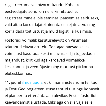
registreeruma veebivormi kaudu. Kohalike
eestvedajate sõnul on neile kinnitatud, et
registreerimine ei ole seminari pääsemise eelduseks,
vaid aitab korraldajatel hinnata osalejate arvu ning
korraldada toitlustust ja muid logistilisi küsimusi.
Fosforiidi võimalik kasutuselevõtt on Virumaal
tekitanud elavat arutelu. Toetajad näevad selles
võimalust kasutada Eesti maavarasid ja tugevdada
majandust, kriitikud aga kardavad võimalikke
keskkonna- ja veemõjusid ning muutusi piirkonna
elukeskkonnas.
11. juunil
ilmus uudis
, et kliimaministeeriumi tellitud
ja Eesti Geoloogiateenistuse tehtud uuringu kohaselt
ei planeerita ettenähtavas tulevikus Eestis fosforiidi
kaevandamist alustada. Miks aga on siis vaja selle