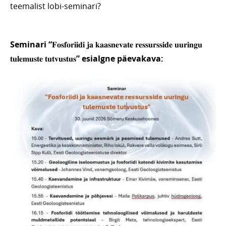
teemalist lobi-seminari?
Seminari “𝐅𝐨𝐬𝐟𝐨𝐫𝐢𝐢𝐝𝐢 𝐣𝐚 𝐤𝐚𝐚𝐬𝐧𝐞𝐯𝐚𝐭𝐞 𝐫𝐞𝐬𝐬𝐮𝐫𝐬𝐬𝐢𝐝𝐞 𝐮𝐮𝐫𝐢𝐧𝐠𝐮
𝐭𝐮𝐥𝐞𝐦𝐮𝐬𝐭𝐞 𝐭𝐮𝐭𝐯𝐮𝐬𝐭𝐮𝐬” esialgne päevakava: