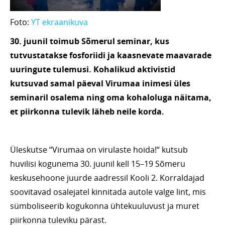
Foto:
YT ekraanikuva
30. juunil toimub Sõmerul seminar, kus
tutvustatakse fosforiidi ja kaasnevate maavarade
uuringute tulemusi. Kohalikud aktivistid
kutsuvad samal päeval Virumaa inimesi üles
seminaril osalema ning oma kohaloluga näitama,
et piirkonna tulevik läheb neile korda.
Üleskutse “Virumaa on virulaste hoida!“ kutsub
huvilisi kogunema 30. juunil kell 15–19 Sõmeru
keskusehoone juurde aadressil Kooli 2. Korraldajad
soovitavad osalejatel kinnitada autole valge lint, mis
sümboliseerib kogukonna ühtekuuluvust ja muret
piirkonna tuleviku pärast.