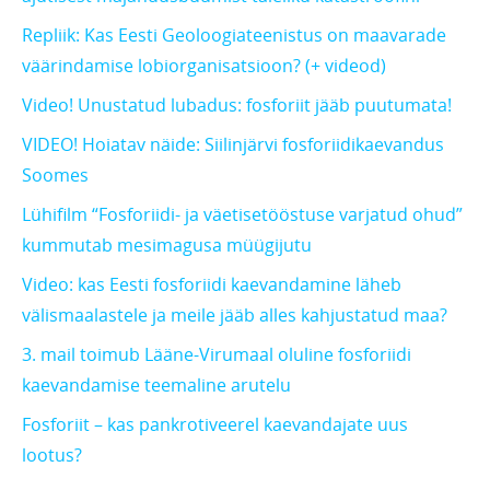
Repliik: Kas Eesti Geoloogiateenistus on maavarade
väärindamise lobiorganisatsioon? (+ videod)
Video! Unustatud lubadus: fosforiit jääb puutumata!
VIDEO! Hoiatav näide: Siilinjärvi fosforiidikaevandus
Soomes
Lühifilm “Fosforiidi- ja väetisetööstuse varjatud ohud”
kummutab mesimagusa müügijutu
Video: kas Eesti fosforiidi kaevandamine läheb
välismaalastele ja meile jääb alles kahjustatud maa?
3. mail toimub Lääne-Virumaal oluline fosforiidi
kaevandamise teemaline arutelu
Fosforiit – kas pankrotiveerel kaevandajate uus
lootus?