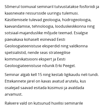
Sõmerul toimuval seminaril tutvustatakse fosforiidi ja
kaasnevate ressursside uuringu tulemusi.
Käsitlemisele tulevad geoloogia, hüdrogeoloogia,
kaevandamise, tehnoloogia, looduskeskkonna ning
sotsiaal-majanduslike mõjude teemad. Esialgse
päevakava kohaselt esinevad Eesti
Geoloogiateenistuse eksperdid ning valdkonna
spetsialistid, nende seas strateegilise
kommunikatsiooni ekspert ja Eesti
Geoloogiateenistuse nõunik Erki Peegel.
Seminar algab kell 15 ning kestab ligikaudu neli tundi.
Ettekannete järel on kavas avatud arutelu, kus
osalejad saavad esitada küsimusi ja avaldada
arvamust.
Rakvere vald on kutsunud huvilisi seminarile