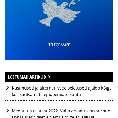
LOETUMAD ARTIKLID
Küsimused ja alternatiivsed seletused ajaloo kõige
kurikuulsamate epideemiate kohta
Meenutus aastast 2022. Vaba arvamus on surnud.
Ehk kuidas “vale” arvamus “õigele” jalgu jäi