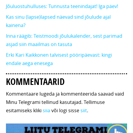
Jõuluostuhulluses: Tunnusta teenindajat! Iga päev!
Kas sinu (lapse)lapsed näevad sind jõulude ajal
kainena?
Inna räägib: Teistmoodi jõulukalender, sest parimad
asjad siin maailmas on tasuta
Erki Kari Kaikkonen talvisest pööripäevast: kingi
endale aega enesega
KOMMENTAARID
Kommentaare lugeda ja kommenteerida saavad vaid
Minu Telegrami tellinud kasutajad. Tellimuse
esitamiseks kliki
siia
või logi sisse
siit
.