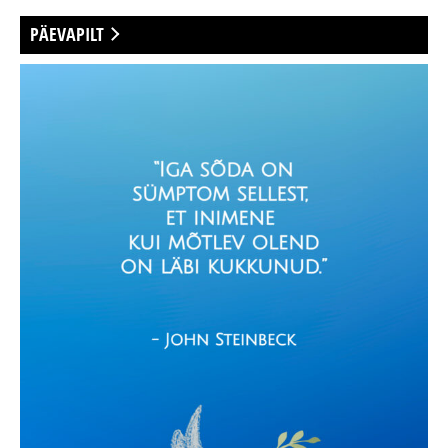
PÄEVAPILT