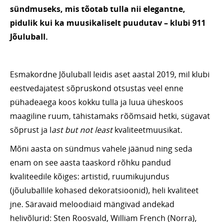
sündmuseks, mis tõotab tulla nii elegantne,
pidulik kui ka muusikaliselt puudutav – klubi 911
Jõuluball.
Esmakordne Jõuluball leidis aset aastal 2019, mil klubi
eestvedajatest sõpruskond otsustas veel enne
pühadeaega koos kokku tulla ja luua üheskoos
maagiline ruum, tähistamaks rõõmsaid hetki, sügavat
sõprust ja l
ast but not least
kvaliteetmuusikat.
Mõni aasta on sündmus vahele jäänud ning seda
enam on see aasta taaskord rõhku pandud
kvaliteedile kõiges: artistid, ruumikujundus
(jõuluballile kohased dekoratsioonid), heli kvaliteet
jne. Säravaid meloodiaid mängivad andekad
helivõlurid: Sten Roosvald, William French (Norra),