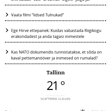
Vaata filmi “Iidsed Tulnukad”
Ege Hirve ettepanek: Kuidas vabastada Riigikogu
erakondadest ja anda tagasi inimestele
Kas NATO dokumendis tunnistatakse, et sõda on
kaval pettemanööver ja inimesed on rumalad?
Tallinn
21 °
SCATTERED CLOUDS