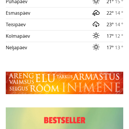
Pühapäev
21°
15 °
Esmaspäev
22°
14 °
Teisipäev
23°
14 °
Kolmapäev
17°
12 °
Neljapäev
17°
13 °