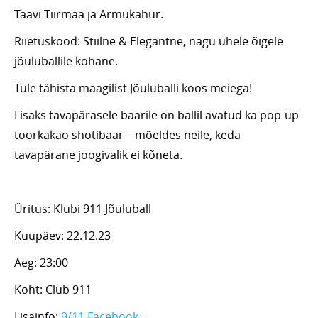
Taavi Tiirmaa ja Armukahur.
Riietuskood: Stiilne & Elegantne, nagu ühele õigele
jõuluballile kohane.
Tule tähista maagilist Jõuluballi koos meiega!
Lisaks tavapärasele baarile on ballil avatud ka pop-up
toorkakao shotibaar – mõeldes neile, keda
tavapärane joogivalik ei kõneta.
Üritus: Klubi 911 Jõuluball
Kuupäev: 22.12.23
Aeg: 23:00
Koht: Club 911
Lisainfo:
9/11 Facebook