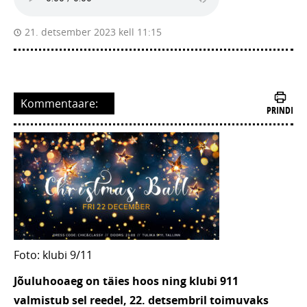
21. detsember 2023 kell 11:15
Kommentaare:
PRINDI
Foto: klubi 9/11
Jõuluhooaeg on täies hoos ning klubi 911
valmistub sel reedel, 22. detsembril toimuvaks