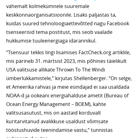
vähemalt kolmekümnele suuremale
keskkonnaorganisatsioonile. Lisaks paljastas ta,
kuidas suured tehnoloogiaettevõtted nagu Facebook
tsenseerisid tema postitust, mis seob vaalade
hukkumise tuuleenergiaga idarannikul.
“Tsensuur tekkis lingi lisamises FactCheck.org artiklile,
mis pärineb 31. märtsist 2023, mis põhines täielikult
USA valitsuse allikate Thrown To The Windi
ümberlükkamistele,” kirjutas Shellenberger. “On selge,
et Ameerika rahvas ja meie esindajad ei saa usaldada
NOAA-d ja ookeani energiahalduse ametit (Bureau of
Ocean Energy Management – BOEM), kahte
valitsusasutust, mis on aastaid korduvalt
kuritarvitanud avalikkuse usaldust võimsate
tööstushuvide teenindamise vastu,” tunnistas