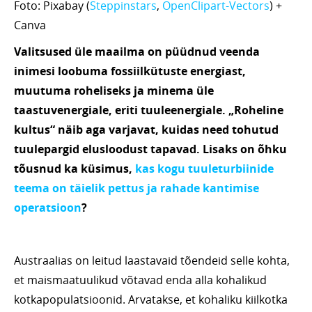
Foto: Pixabay (
Steppinstars
,
OpenClipart-Vectors
) +
Canva
Valitsused üle maailma on püüdnud veenda
inimesi loobuma fossiilkütuste energiast,
muutuma roheliseks ja minema üle
taastuvenergiale, eriti tuuleenergiale. „Roheline
kultus“ näib aga varjavat, kuidas need tohutud
tuulepargid elusloodust tapavad. Lisaks on õhku
tõusnud ka küsimus,
kas kogu tuuleturbiinide
teema on täielik pettus ja rahade kantimise
operatsioon
?
Austraalias on leitud laastavaid tõendeid selle kohta,
et maismaatuulikud võtavad enda alla kohalikud
kotkapopulatsioonid. Arvatakse, et kohaliku kiilkotka