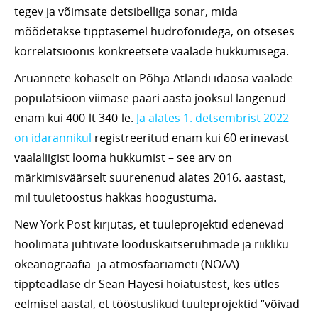
tegev ja võimsate detsibelliga sonar, mida
mõõdetakse tipptasemel hüdrofonidega, on otseses
korrelatsioonis konkreetsete vaalade hukkumisega.
Aruannete kohaselt on Põhja-Atlandi idaosa vaalade
populatsioon viimase paari aasta jooksul langenud
enam kui 400-lt 340-le.
Ja alates 1. detsembrist 2022
on idarannikul
registreeritud enam kui 60 erinevast
vaalaliigist looma hukkumist – see arv on
märkimisväärselt suurenenud alates 2016. aastast,
mil tuuletööstus hakkas hoogustuma.
New York Post kirjutas, et tuuleprojektid edenevad
hoolimata juhtivate looduskaitserühmade ja riikliku
okeanograafia- ja atmosfääriameti (NOAA)
tippteadlase dr Sean Hayesi hoiatustest, kes ütles
eelmisel aastal, et tööstuslikud tuuleprojektid “võivad