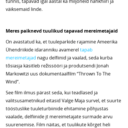
tunnis, tapavad igal aastal ka miljoneid nahkhiiri ja
väiksemaid linde.
Meres paiknevd tuulikud tapavad mereimetajaid
On avastatud ka, et tuuleparkide rajamine Ameerika
Ühendriikide idaranniku avamerel
tapab
mereimetajad
nagu delfiinid ja vaalad, seda kurba
tõsiasja käsitleb režissööri ja produtsendi Jonah
Markowitzi uus dokumentaalfilm “Thrown To The
Wind”.
See film ilmus pärast seda, kui teadlased ja
valitsusametnikud eitasid Valge Maja survel, et suurte
tööstuslike tuuleturbiinide ehitamine põhjustas
vaalade, delfiinide jt mereimetajate surmade arvu
suurenemise. Film näitas, et tuulikute kõrget heli