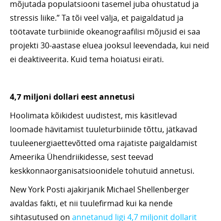
mõjutada populatsiooni tasemel juba ohustatud ja
stressis liike.” Ta tõi veel välja, et paigaldatud ja
töötavate turbiinide okeanograafilisi mõjusid ei saa
projekti 30-aastase eluea jooksul leevendada, kui neid
ei deaktiveerita. Kuid tema hoiatusi eirati.
4,7 miljoni dollari eest annetusi
Hoolimata kõikidest uudistest, mis käsitlevad
loomade hävitamist tuuleturbiinide tõttu, jätkavad
tuuleenergiaettevõtted oma rajatiste paigaldamist
Ameerika Ühendriikidesse, sest teevad
keskkonnaorganisatsioonidele tohutuid annetusi.
New York Posti ajakirjanik Michael Shellenberger
avaldas fakti, et nii tuulefirmad kui ka nende
sihtasutused on
annetanud ligi 4,7 miljonit dollarit