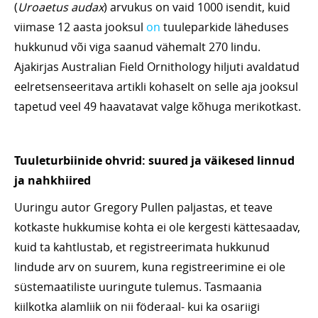
(
Uroaetus audax
) arvukus on vaid 1000 isendit, kuid
viimase 12 aasta jooksul
on
tuuleparkide läheduses
hukkunud või viga saanud vähemalt 270 lindu.
Ajakirjas Australian Field Ornithology hiljuti avaldatud
eelretsenseeritava artikli kohaselt on selle aja jooksul
tapetud veel 49 haavatavat valge kõhuga merikotkast.
Tuuleturbiinide ohvrid: suured ja väikesed linnud
ja nahkhiired
Uuringu autor Gregory Pullen paljastas, et teave
kotkaste hukkumise kohta ei ole kergesti kättesaadav,
kuid ta kahtlustab, et registreerimata hukkunud
lindude arv on suurem, kuna registreerimine ei ole
süstemaatiliste uuringute tulemus. Tasmaania
kiilkotka alamliik on nii föderaal- kui ka osariigi