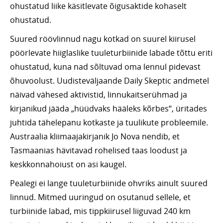
ohustatud liike käsitlevate õigusaktide kohaselt
ohustatud.
Suured röövlinnud nagu kotkad on suurel kiirusel
pöörlevate hiiglaslike tuuleturbiinide labade tõttu eriti
ohustatud, kuna nad sõltuvad oma lennul pidevast
õhuvoolust. Uudisteväljaande Daily Skeptic andmetel
näivad vähesed aktivistid, linnukaitserühmad ja
kirjanikud jääda „hüüdvaks hääleks kõrbes“, üritades
juhtida tähelepanu kotkaste ja tuulikute probleemile.
Austraalia kliimaajakirjanik Jo Nova nendib, et
Tasmaanias hävitavad rohelised taas loodust ja
keskkonnahoiust on asi kaugel.
Pealegi ei lange tuuleturbiinide ohvriks ainult suured
linnud. Mitmed uuringud on osutanud sellele, et
turbiinide labad, mis tippkiirusel liiguvad 240 km