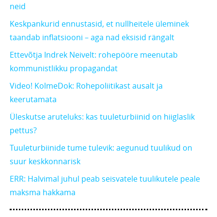
neid
Keskpankurid ennustasid, et nullheitele üleminek
taandab inflatsiooni – aga nad eksisid rängalt
Ettevõtja Indrek Neivelt: rohepööre meenutab
kommunistlikku propagandat
Video! KolmeDok: Rohepoliitikast ausalt ja
keerutamata
Üleskutse aruteluks: kas tuuleturbiinid on hiiglaslik
pettus?
Tuuleturbiinide tume tulevik: aegunud tuulikud on
suur keskkonnarisk
ERR: Halvimal juhul peab seisvatele tuulikutele peale
maksma hakkama