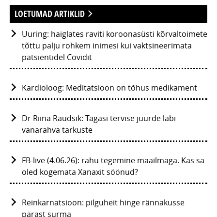
LOETUMAD ARTIKLID
Uuring: haiglates raviti koroonasüsti kõrvaltoimete
tõttu palju rohkem inimesi kui vaktsineerimata
patsientidel Covidit
Kardioloog: Meditatsioon on tõhus medikament
Dr Riina Raudsik: Tagasi tervise juurde läbi
vanarahva tarkuste
FB-live (4.06.26): rahu tegemine maailmaga. Kas sa
oled kogemata Xanaxit söönud?
Reinkarnatsioon: pilguheit hinge rännakusse
pärast surma