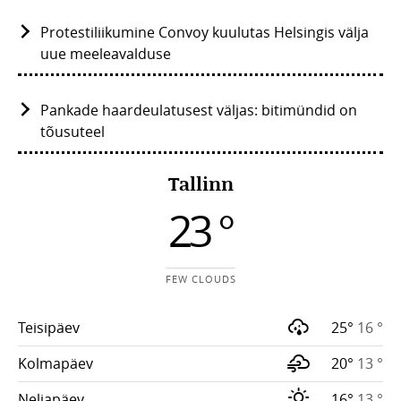
Protestiliikumine Convoy kuulutas Helsingis välja
uue meeleavalduse
Pankade haardeulatusest väljas: bitimündid on
tõusuteel
Tallinn
23 °
FEW CLOUDS
Teisipäev
25°
16 °
Kolmapäev
20°
13 °
Neljapäev
16°
13 °