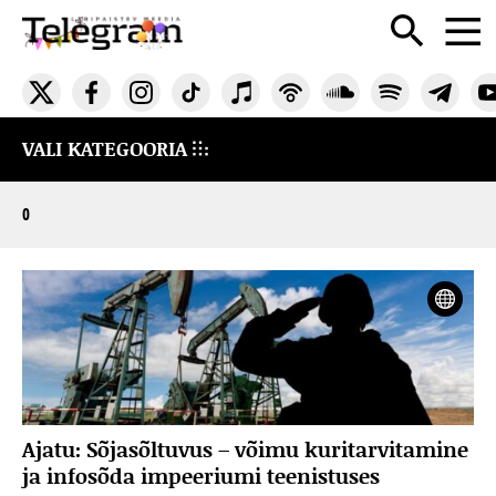
VALI KATEGOORIA
0
Ajatu: Sõjasõltuvus – võimu kuritarvitamine
ja infosõda impeeriumi teenistuses