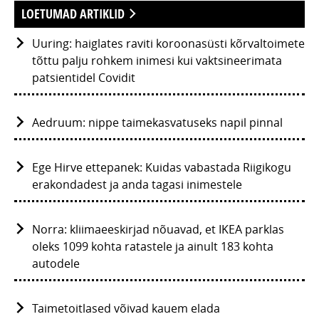
LOETUMAD ARTIKLID
Uuring: haiglates raviti koroonasüsti kõrvaltoimete
tõttu palju rohkem inimesi kui vaktsineerimata
patsientidel Covidit
Aedruum: nippe taimekasvatuseks napil pinnal
Ege Hirve ettepanek: Kuidas vabastada Riigikogu
erakondadest ja anda tagasi inimestele
Norra: kliimaeeskirjad nõuavad, et IKEA parklas
oleks 1099 kohta ratastele ja ainult 183 kohta
autodele
Taimetoitlased võivad kauem elada