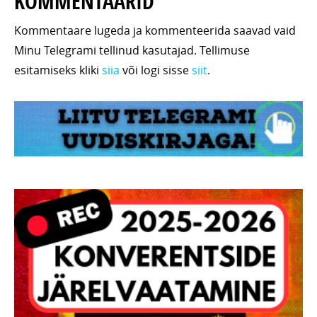
KOMMENTAARID
Kommentaare lugeda ja kommenteerida saavad vaid
Minu Telegrami tellinud kasutajad. Tellimuse
esitamiseks kliki
siia
või logi sisse
siit
.