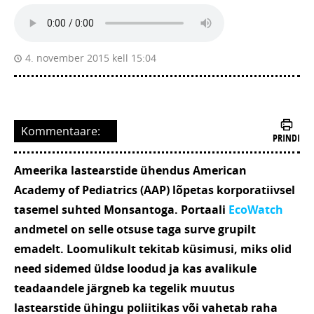
4. november 2015 kell 15:04
Kommentaare:
PRINDI
Ameerika lastearstide ühendus American
Academy of Pediatrics (AAP) lõpetas korporatiivsel
tasemel suhted Monsantoga. Portaali
EcoWatch
andmetel on selle otsuse taga surve grupilt
emadelt. Loomulikult tekitab küsimusi, miks olid
need sidemed üldse loodud ja kas avalikule
teadaandele järgneb ka tegelik muutus
lastearstide ühingu poliitikas või vahetab raha