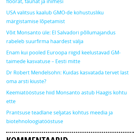
floorat, faunat ja inimesi
USA valitsus kaalub GMO-de kohustusliku
märgistamise lõpetamist
Võit Monsanto üle: El Salvadori põllumajandus
rabeleb suurfirma haardest välja
Enam kui pooled Euroopa riigid keelustavad GM-
taimede kasvatuse – Eesti mitte
Dr Robert Mendelsohn: Kuidas kasvatada tervet last
oma arsti kiuste?
Keemiatööstuse hiid Monsanto astub Haagis kohtu
ette
Prantsuse teadlane seljatas kohtus meedia ja
biotehnoloogiatööstuse