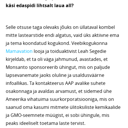
käsi edaspidi lihtsalt laua all?
Selle otsuse taga olevaks jõuks on üllataval kombel
mitte lastearstide endi algatus, vaid üks aktiivne ema
ja tema koondatud kogukond. Veebikogukonna
Mamavation
looja ja toiduaktivist Leah Segedie
kirjeldab, et ta oli väga jahmunud, avastades, et
Monsanto sponsoreerib ühingut, mis on paljude
lapsevanemate jaoks oluline ja usaldusväärne
infoallikas. Ta kontakteerus AAP avalike suhete
osakonnaga ja avaldas arvamust, et sidemed ühe
Ameerika vihatuima suurkorporatsiooniga, mis on
saanud oma kasumi mitmete ülitoksiliste kemikaalide
ja GMO-seemnete müügist, ei sobi ühingule, mis
peaks ideeliselt toetama laste tervist.