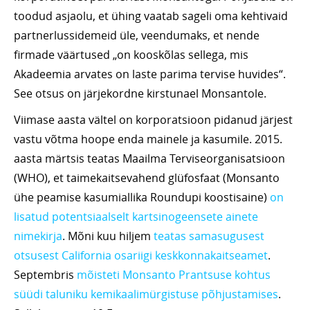
toodud asjaolu, et ühing vaatab sageli oma kehtivaid
partnerlussidemeid üle, veendumaks, et nende
firmade väärtused „on kooskõlas sellega, mis
Akadeemia arvates on laste parima tervise huvides“.
See otsus on järjekordne kirstunael Monsantole.
Viimase aasta vältel on korporatsioon pidanud järjest
vastu võtma hoope enda mainele ja kasumile. 2015.
aasta märtsis teatas Maailma Terviseorganisatsioon
(WHO), et taimekaitsevahend glüfosfaat (Monsanto
ühe peamise kasumiallika Roundupi koostisaine)
on
lisatud potentsiaalselt kartsinogeensete ainete
nimekirja
. Mõni kuu hiljem
teatas samasugusest
otsusest California osariigi keskkonnakaitseamet
.
Septembris
mõisteti Monsanto Prantsuse kohtus
süüdi taluniku kemikaalimürgistuse põhjustamises
.