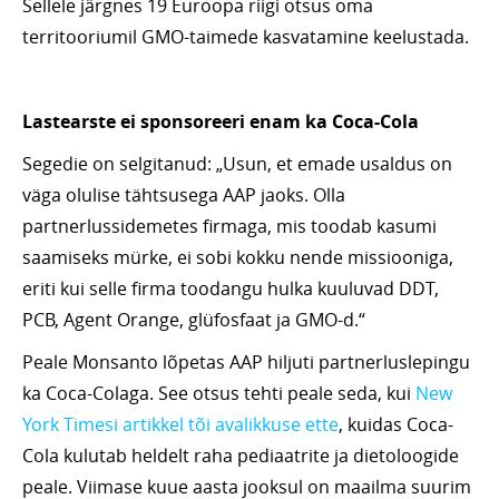
Sellele järgnes 19 Euroopa riigi otsus oma
territooriumil GMO-taimede kasvatamine keelustada.
Lastearste ei sponsoreeri enam ka Coca-Cola
Segedie on selgitanud: „Usun, et emade usaldus on
väga olulise tähtsusega AAP jaoks. Olla
partnerlussidemetes firmaga, mis toodab kasumi
saamiseks mürke, ei sobi kokku nende missiooniga,
eriti kui selle firma toodangu hulka kuuluvad DDT,
PCB, Agent Orange, glüfosfaat ja GMO-d.“
Peale Monsanto lõpetas AAP hiljuti partnerluslepingu
ka Coca-Colaga. See otsus tehti peale seda, kui
New
York Timesi artikkel tõi avalikkuse ette
, kuidas Coca-
Cola kulutab heldelt raha pediaatrite ja dietoloogide
peale. Viimase kuue aasta jooksul on maailma suurim