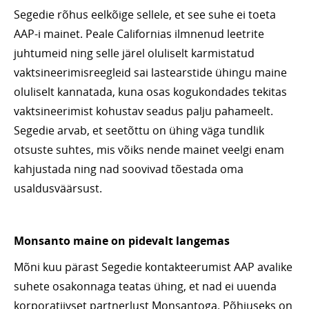
Segedie rõhus eelkõige sellele, et see suhe ei toeta
AAP-i mainet. Peale Californias ilmnenud leetrite
juhtumeid ning selle järel oluliselt karmistatud
vaktsineerimisreegleid sai lastearstide ühingu maine
oluliselt kannatada, kuna osas kogukondades tekitas
vaktsineerimist kohustav seadus palju pahameelt.
Segedie arvab, et seetõttu on ühing väga tundlik
otsuste suhtes, mis võiks nende mainet veelgi enam
kahjustada ning nad soovivad tõestada oma
usaldusväärsust.
Monsanto maine on pidevalt langemas
Mõni kuu pärast Segedie kontakteerumist AAP avalike
suhete osakonnaga teatas ühing, et nad ei uuenda
korporatiivset partnerlust Monsantoga. Põhjuseks on