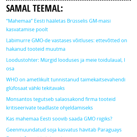
SAMAL TEEMAL:
“Mahemaa” Eesti hääletas Brüsselis GM-maisi
kasvatamise poolt
Läbimurre GMO-de vastases võitluses: ettevõtted on
hakanud tooteid muutma
Loodustohter: Mürgid looduses ja meie toidulaual, I
osa
WHO on ametlikult tunnistanud taimekaitsevahendi
glüfosaat vähki tekitavaks
Monsantos tegutseb salaosakond firma tooteid
kritiseerivate teadlaste ohjeldamiseks
Kas mahemaa Eesti soovib saada GMO riigiks?
Geenmuundatud soja kasvatus hävitab Paraguays