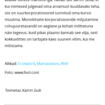
kui inimesed julgevad oma arvamust kuuldavaks teha,
siis on suurkorporatsioonid sunnitud oma kurssi
muutma. Monoliitsete korporatsioonide mõjutamine
rohujuuretasandil on aeglane ja kohati mõttetuna
näiv tegevus, kuid pikas plaanis kannab see vilja, sest
kokkuvõttes on tarbijate käes suurem võim, kui me
mõistame.
Allikad:
Ecowatch
,
Mamavation
,
Well
Foto:
www.fool.com
Toimetas Katrin Suik