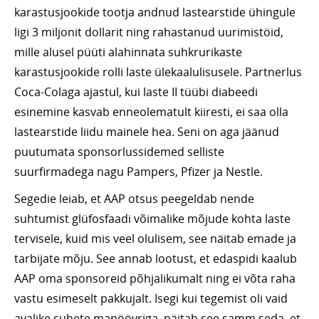
karastusjookide tootja andnud lastearstide ühingule
ligi 3 miljonit dollarit ning rahastanud uurimistöid,
mille alusel püüti alahinnata suhkrurikaste
karastusjookide rolli laste ülekaalulisusele. Partnerlus
Coca-Colaga ajastul, kui laste II tüübi diabeedi
esinemine kasvab enneolematult kiiresti, ei saa olla
lastearstide liidu mainele hea. Seni on aga jäänud
puutumata sponsorlussidemed selliste
suurfirmadega nagu Pampers, Pfizer ja Nestle.
Segedie leiab, et AAP otsus peegeldab nende
suhtumist glüfosfaadi võimalike mõjude kohta laste
tervisele, kuid mis veel olulisem, see näitab emade ja
tarbijate mõju. See annab lootust, et edaspidi kaalub
AAP oma sponsoreid põhjalikumalt ning ei võta raha
vastu esimeselt pakkujalt. Isegi kui tegemist oli vaid
avalike suhete manöövriga, näitab see samm seda, et