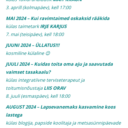
3. aprill (kolmapäev), kell 17:00
MAI 2024 – Kui ravimtaimed oskaksid rääkida
külas taimetark
IRJE KARJUS
7. mai (teisipäev), kell 18:00
JUUNI 2024 – ÜLLATUS!!!
kosmiline külaline 😉
JUULI 2024 – Kuidas toita oma aju ja saavutada
vaimset tasakaalu?
külas integratiivne terviseterapeut ja
toitumisnõustaja
LIIS ORAV
8. juuli (esmaspäev), kell 18:00
AUGUST 2024 – Lapsevanemaks kasvamine koos
lastega
külas blogija, papside koolitaja ja metsasünnipäevade