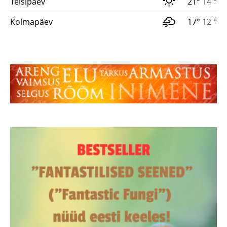
Teisipäev
21°
14 °
Kolmapäev
17°
12 °