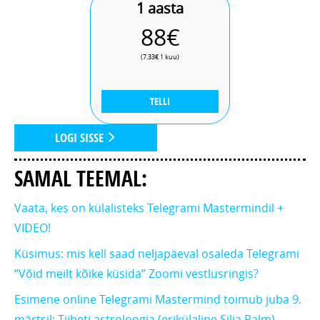
1 aasta
88€
(7.33€ 1 kuu)
TELLI
LOGI SISSE
SAMAL TEEMAL:
Vaata, kes on külalisteks Telegrami Mastermindil +
VIDEO!
Küsimus: mis kell saad neljapäeval osaleda Telegrami
“Võid meilt kõike küsida” Zoomi vestlusringis?
Esimene online Telegrami Mastermind toimub juba 9.
märtsil: Tiibeti astroloogia (erikülaline Silja Palm)