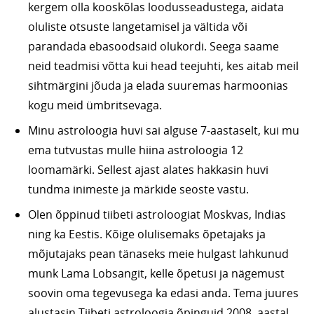
kergem olla kooskõlas loodusseadustega, aidata
oluliste otsuste langetamisel ja vältida või
parandada ebasoodsaid olukordi. Seega saame
neid teadmisi võtta kui head teejuhti, kes aitab meil
sihtmärgini jõuda ja elada suuremas harmoonias
kogu meid ümbritsevaga.
Minu astroloogia huvi sai alguse 7-aastaselt, kui mu
ema tutvustas mulle hiina astroloogia 12
loomamärki. Sellest ajast alates hakkasin huvi
tundma inimeste ja märkide seoste vastu.
Olen õppinud tiibeti astroloogiat Moskvas, Indias
ning ka Eestis. Kõige olulisemaks õpetajaks ja
mõjutajaks pean tänaseks meie hulgast lahkunud
munk Lama Lobsangit, kelle õpetusi ja nägemust
soovin oma tegevusega ka edasi anda. Tema juures
alustasin Tiibeti astroloogia õpinguid 2008. aastal.