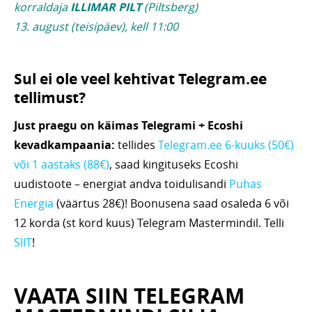
korraldaja
ILLIMAR PILT
(Piltsberg)
13. august (teisipäev), kell 11:00
Sul ei ole veel kehtivat Telegram.ee
tellimust?
Just praegu on käimas Telegrami + Ecoshi
kevadkampaania:
tellides
Telegram.ee 6-kuuks (50€)
või 1 aastaks (88€)
, saad kingituseks Ecoshi
uudistoote – energiat andva toidulisandi
Puhas
Energia
(väärtus 28€)! Boonusena saad osaleda 6 või
12 korda (st kord kuus) Telegram Mastermindil. Telli
SIIT
!
VAATA SIIN TELEGRAM