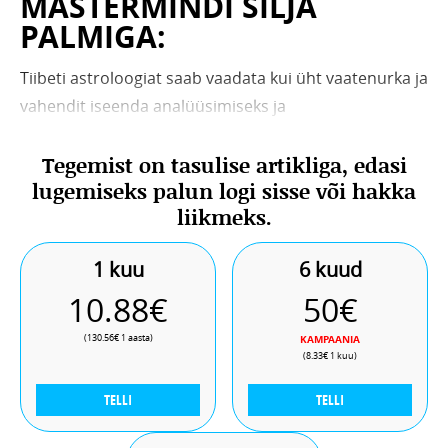
MASTERMINDI SILJA
PALMIGA:
Tiibeti astroloogiat saab vaadata kui üht vaatenurka ja
vahendit iseenda analüüsimiseks ja
tundmaõppimiseks – mida paremini ja erinevamate
Tegemist on tasulise artikliga, edasi
nurkade alt end tunned, seda lihtsam on sul elus
lugemiseks palun logi sisse või hakka
hakkama saada.
Mastermindi juhtis Telegrami Imede
liikmeks.
Hommiku Podcasti saatejuht Anneli Roots, kes ise on
olnud vaimsel teekonnal viimased 7 aastat ning tal
1 kuu
6 kuud
endalgi on jagada astroloogiaga soetud kogemusi.
10.88€
50€
(130.56€ 1 aasta)
KAMPAANIA
(8.33€ 1 kuu)
TELLI
TELLI