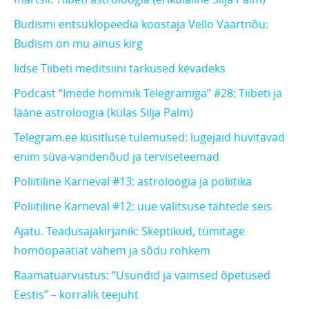
Budismi entsüklopeedia koostaja Vello Väärtnõu:
Budism on mu ainus kirg
Iidse Tiibeti meditsiini tarkused kevadeks
Podcast “Imede hommik Telegramiga” #28: Tiibeti ja
lääne astroloogia (külas Silja Palm)
Telegram.ee küsitluse tulemused: lugejaid huvitavad
enim süva-vandenõud ja terviseteemad
Poliitiline Karneval #13: astroloogia ja poliitika
Poliitiline Karneval #12: uue valitsuse tähtede seis
Ajatu. Teadusajakirjanik: Skeptikud, tümitage
homöopaatiat vähem ja sõdu rohkem
Raamatuarvustus: “Usundid ja vaimsed õpetused
Eestis” – korralik teejuht