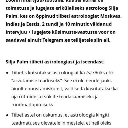
Zoomi intervjuu/töötuba, kus sel korral oli
toimetuse ja lugejate erikülaliseks astroloog Silja
Palm,
kes on õppinud tiibeti astroloogiat Moskvas,
Indias ja Eestis. 2 tundi ja 10 minutit väldanud
intervjuu + lugejate küsimuste-vastuste voor on
saadaval ainult Telegram.ee tellijatele siin all.
Silja Palm tiibeti astroloogiast ja iseendast:
Tiibetis kutsutakse astroloogiat ka
tsi rik
-iks ehk
“arvutamise teaduseks“. See ei ole nende jaoks
ainult ennustamiskunst, vaid seda kasutatakse ka
aja rütmide ja tsüklite teadasaamiseks ja
tundmaõppimiseks.
Tiibetlastel on uskumus, et astroloogia kingiti
teadmatuses olevatele inimestele, et neil oleks