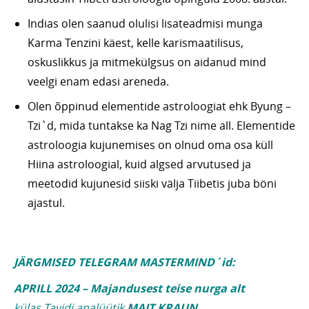
Indias olen saanud olulisi lisateadmisi munga
Karma Tenzini käest, kelle karismaatilisus,
oskuslikkus ja mitmekülgsus on aidanud mind
veelgi enam edasi areneda.
Olen õppinud elementide astroloogiat ehk Byung –
Tzi`d, mida tuntakse ka Nag Tzi nime all. Elementide
astroloogia kujunemises on olnud oma osa küll
Hiina astroloogial, kuid algsed arvutused ja
meetodid kujunesid siiski välja Tiibetis juba böni
ajastul.
JÄRGMISED TELEGRAM MASTERMIND´id:
APRILL 2024 – Majandusest teise nurga alt
külas Tavidi analüütik
MAIT KRAUN