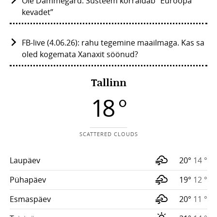
Ole Dammegård: Süsteem korraldab “Euroopa
kevadet”
FB-live (4.06.26): rahu tegemine maailmaga. Kas sa
oled kogemata Xanaxit söönud?
Tallinn
18 °
SCATTERED CLOUDS
Laupäev
20°
14 °
Pühapäev
19°
12 °
Esmaspäev
20°
11 °