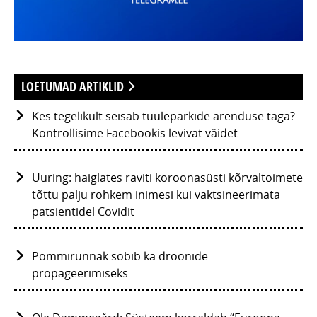
LOETUMAD ARTIKLID
Kes tegelikult seisab tuuleparkide arenduse taga?
Kontrollisime Facebookis levivat väidet
Uuring: haiglates raviti koroonasüsti kõrvaltoimete
tõttu palju rohkem inimesi kui vaktsineerimata
patsientidel Covidit
Pommirünnak sobib ka droonide
propageerimiseks