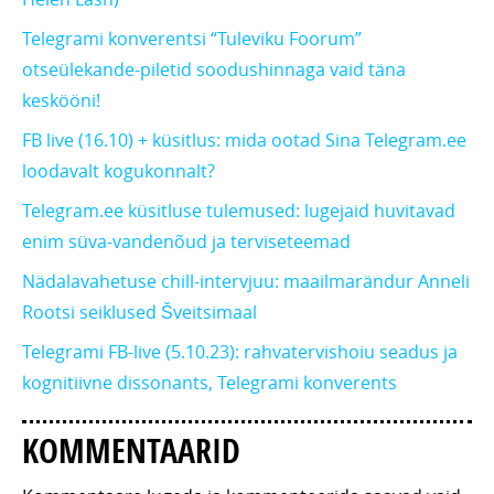
Telegrami konverentsi “Tuleviku Foorum”
otseülekande-piletid soodushinnaga vaid täna
keskööni!
FB live (16.10) + küsitlus: mida ootad Sina Telegram.ee
loodavalt kogukonnalt?
Telegram.ee küsitluse tulemused: lugejaid huvitavad
enim süva-vandenõud ja terviseteemad
Nädalavahetuse chill-intervjuu: maailmarändur Anneli
Rootsi seiklused Šveitsimaal
Telegrami FB-live (5.10.23): rahvatervishoiu seadus ja
kognitiivne dissonants, Telegrami konverents
KOMMENTAARID