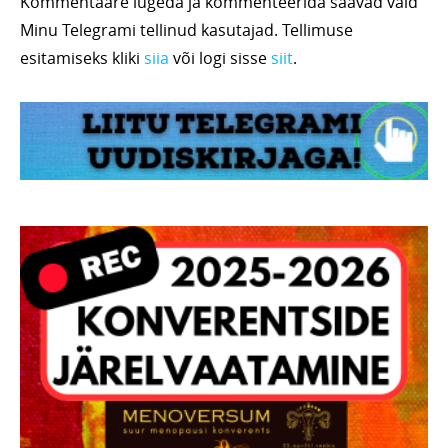
Kommentaare lugeda ja kommenteerida saavad vaid
Minu Telegrami tellinud kasutajad. Tellimuse
esitamiseks kliki
siia
või logi sisse
siit
.