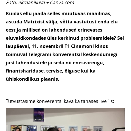
Foto: ekraanikuva + Canva.com
Kuidas ellu jääda selles muutuvas maailmas,
astuda Matrixist välja, võtta vastutust enda elu
eest ja millised on lahendused erinevates
eluvaldkondades üles kerkinud probleemidele? Sel
laupäeval, 11. novembril T1 Cinamoni kinos
toimuval Telegrami konverentsil keskendumegi
just lahendustele ja seda nii enesearengu,
finantshariduse, tervise, õiguse kui ka
ühiskondlikus plaanis.
Tutvustasime konverentsi kava ka tänases live´is: