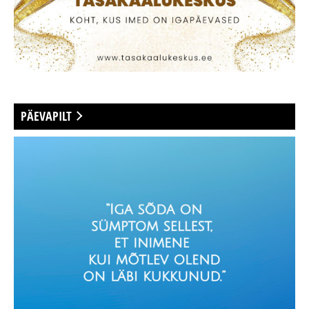
PÄEVAPILT