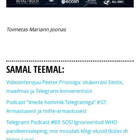
Toimetas Mariann Joonas
SAMAL TEEMAL:
Videointervjuu Peeter Proosiga: olukorrast Eestis,
maailmas ja Telegrami konverentsist
Podcast “Imede hommik Telegramiga” #37:
Armastusest ja mitte-armastusest
Telegrami Podcast #83: SOS! Ignoreeritud WHO
pandeemialeping, mis muudab kõigi elusid (külas dr
Helen Lasn)