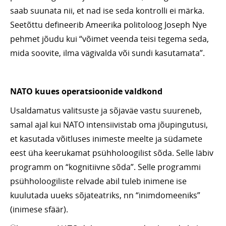
saab suunata nii, et nad ise seda kontrolli ei märka.
Seetõttu defineerib Ameerika politoloog Joseph Nye
pehmet jõudu kui “võimet veenda teisi tegema seda,
mida soovite, ilma vägivalda või sundi kasutamata”.
NATO kuues operatsioonide valdkond
Usaldamatus valitsuste ja sõjaväe vastu suureneb,
samal ajal kui NATO intensiivistab oma jõupingutusi,
et kasutada võitluses inimeste meelte ja südamete
eest üha keerukamat psühholoogilist sõda. Selle läbiv
programm on “kognitiivne sõda”. Selle programmi
psühholoogiliste relvade abil tuleb inimene ise
kuulutada uueks sõjateatriks, nn “inimdomeeniks”
(inimese sfäär).