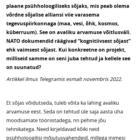
plaane psühholoogiliseks sõjaks, mis peab olema
võrdne sõjalise alliansi viie varasema
tegevuspiirkonnaga (maa, vesi, õhk, kosmos,
küberruum). See on avaliku arvamuse võitlusväli.
NATO dokumendid räägivad “kognitiivsest sõjast”
ehk vaimsest sõjast. Kui konkreetne on projekt,
milliseid samme on seni juba tehtud ja kellele see
on suunatud?
Artikkel ilmus Telegramis esmalt novembris 2022.
Et sõjas võidutseda, tuleb võita ka lahing avaliku
arvamuse eest. Seda on tehtud üle saja aasta üha
moodsamate tööriistadega, nn pehme jõu
tehnikatega. Need kirjeldavad kõiki neid
psühholoogilisi mõjutusvahendeid, millega inimesi