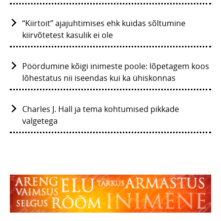
“Kiirtoit” ajajuhtimises ehk kuidas sõltumine
kiirvõtetest kasulik ei ole
Pöördumine kõigi inimeste poole: lõpetagem koos
lõhestatus nii iseendas kui ka ühiskonnas
Charles J. Hall ja tema kohtumised pikkade
valgetega