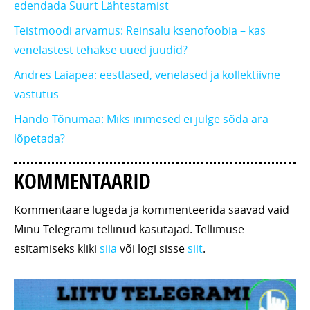
edendada Suurt Lähtestamist
Teistmoodi arvamus: Reinsalu ksenofoobia – kas
venelastest tehakse uued juudid?
Andres Laiapea: eestlased, venelased ja kollektiivne
vastutus
Hando Tõnumaa: Miks inimesed ei julge sõda ära
lõpetada?
KOMMENTAARID
Kommentaare lugeda ja kommenteerida saavad vaid
Minu Telegrami tellinud kasutajad. Tellimuse
esitamiseks kliki
siia
või logi sisse
siit
.