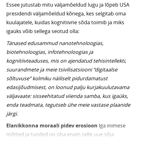
Essee jutustab mitu väljamõeldud lugu ja lõpeb USA
presidendi väljamõeldud kõnega, kes selgitab oma
kuulajatele, kuidas kognitiivne sõda toimib ja miks
igaüks võib sellega seotud olla:
Tänased edusammud nanotehnoloogias,
biotehnoloogias, infotehnoloogias ja
kognitiivteaduses, mis on ajendatud tehisintellekti,
suurandmete ja meie tsivilisatsiooni “digitaalse
sõltuvuse” kolmiku näiliselt pidurdamatust
edasijõudmisest, on loonud palju kurjakuulutavama
väljavaate: sisseehitatud viienda samba, kus igaüks,
enda teadmata, tegutseb ühe meie vastase plaanide
järgi.
Elanikkonna moraali pidev erosioon
Iga inimese
mõtted ja tunded on üha enam selle uue sõja