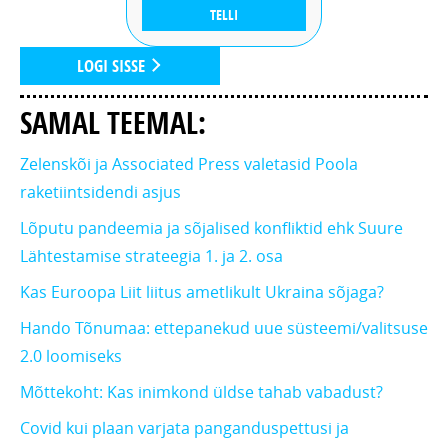
TELLI
LOGI SISSE
SAMAL TEEMAL:
Zelenskõi ja Associated Press valetasid Poola
raketiintsidendi asjus
Lõputu pandeemia ja sõjalised konfliktid ehk Suure
Lähtestamise strateegia 1. ja 2. osa
Kas Euroopa Liit liitus ametlikult Ukraina sõjaga?
Hando Tõnumaa: ettepanekud uue süsteemi/valitsuse
2.0 loomiseks
Mõttekoht: Kas inimkond üldse tahab vabadust?
Covid kui plaan varjata panganduspettusi ja