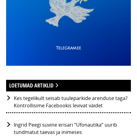
LOETUMAD ARTIKLID
Kes tegelikult seisab tuuleparkide arenduse taga?
Kontrollisime Facebookis levivat väidet
Ingrid Peegi suvine erisari “Ufonautika” uurib
tundmatut taevas ja inimeses