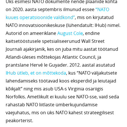
Üks esimesi NATO dokumente nende plaanide kohta
on 2020. aasta septembris ilmunud essee
“NATO
kuues operatsioonide valdkond”
, mis on kirjutatud
NATO innovatsioonikeskuse (lühendatult: IHub) nimel.
Autorid on ameeriklane
August Cole
, endine
kaitsetööstusele spetsialiseerunud Wall Street
Journali ajakirjanik, kes on juba mitu aastat töötanud
Atlandi-üleses mõttekojas Atlantic Council, ja
prantslane Hervé le Guyader. 2012. aastal asutatud
IHub ütleb, et on mõttekoda
, kus “NATO väljakutsete
lahendamiseks töötavad koos eksperdid ja leiutajad
kõikjalt” ning mis asub USA-s Virginia osariigis
Norfolkis. Ametlikult ei kuulu see NATO-sse, vaid seda
rahastab NATO liitlaste ümberkujundamise
väejuhatus, mis on üks NATO kahest strateegilisest
peakorterist.