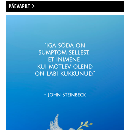
PÄEVAPILT