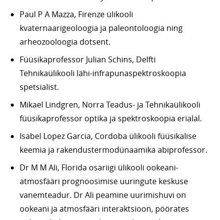
Paul P A Mazza, Firenze ülikooli
kvaternaarigeoloogia ja paleontoloogia ning
arheozooloogia dotsent.
Füüsikaprofessor Julian Schins, Delfti
Tehnikaülikooli lähi-infrapunaspektroskoopia
spetsialist.
Mikael Lindgren, Norra Teadus- ja Tehnikaülikooli
füüsikaprofessor optika ja spektroskoopia erialal.
Isabel Lopez Garcia, Cordoba ülikooli füüsikalise
keemia ja rakendustermodünaamika abiprofessor.
Dr M M Ali, Florida osariigi ülikooli ookeani-
atmosfääri prognoosimise uuringute keskuse
vanemteadur. Dr Ali peamine uurimishuvi on
ookeani ja atmosfääri interaktsioon, pöörates