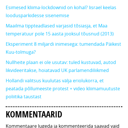
Esimesed kliima-lockdownid on kohal? Iisrael keelas
loodusparkidesse sisenemise
Maailma tippteadlased varjasid tõsiasja, et Maa
temperatuur pole 15 aasta jooksul tõusnud (2013)
Eksperiment 8 miljardi inimesega: tumendada Päikest
Kuu-tolmuga?
Nullheite plaan ei ole usutav: tuled kustuvad, autod
likvideeritakse, hoiatavad UK parlamendiliikmed
Hollandi valitsus kuulutas välja eriolukorra, et
peatada põllumeeste protest + video kliimamuutuste
poliitika taustast
KOMMENTAARID
Kommentaare lugeda ja kommenteerida saavad vaid