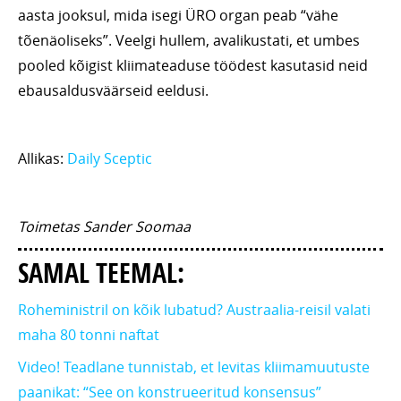
aasta jooksul, mida isegi ÜRO organ peab “vähe
tõenäoliseks”. Veelgi hullem, avalikustati, et umbes
pooled kõigist kliimateaduse töödest kasutasid neid
ebausaldusväärseid eeldusi.
Allikas:
Daily Sceptic
Toimetas Sander Soomaa
SAMAL TEEMAL:
Roheministril on kõik lubatud? Austraalia-reisil valati
maha 80 tonni naftat
Video! Teadlane tunnistab, et levitas kliimamuutuste
paanikat: “See on konstrueeritud konsensus”