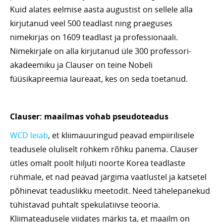
Kuid alates eelmise aasta augustist on sellele alla
kirjutanud veel 500 teadlast ning praeguses
nimekirjas on 1609 teadlast ja professionaali.
Nimekirjale on alla kirjutanud üle 300 professori-
akadeemiku ja Clauser on teine Nobeli
füüsikapreemia laureaat, kes on seda toetanud.
Clauser: maailmas vohab pseudoteadus
WCD leiab
, et kliimauuringud peavad empiirilisele
teadusele oluliselt rohkem rõhku panema. Clauser
ütles omalt poolt hiljuti noorte Korea teadlaste
rühmale, et nad peavad järgima vaatlustel ja katsetel
põhinevat teaduslikku meetodit. Need tähelepanekud
tühistavad puhtalt spekulatiivse teooria.
Kliimateadusele viidates märkis ta, et maailm on