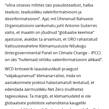
“sõna otseses mõttes täis pseudoteadust, halba
teadust, teaduslikku valeinformatsiooni ja
desinformatsiooni”. Ajal, mil Ühinenud Rahvaste
Organisatsiooni vankumatu juht Antonio Guterres
väitis, et maailm on jõudnud “globaalse keemise”
ajastusse, avaldas ta arvamust, et ÜRO rahastatud
Valitsustevaheline Kliimamuutuste Nõukogu
(Intergovernmental Panel on Climate Change – IPCC)
on üks “hullemaid ohtliku valeinformatsiooni allikaid”.
WCD kritiseerib laiaulatuslikult praegust
“väljakujunenud” kliimanarratiivi, mida on
aastakümnete jooksul halastamatult levitatud, et
edendada äärmuslikku Net Zero (nullheite)
tegevuskava. Ta märgib, et kliimamudelid ei ole
globaalsete poliitiliste vahenditena kaugeltki