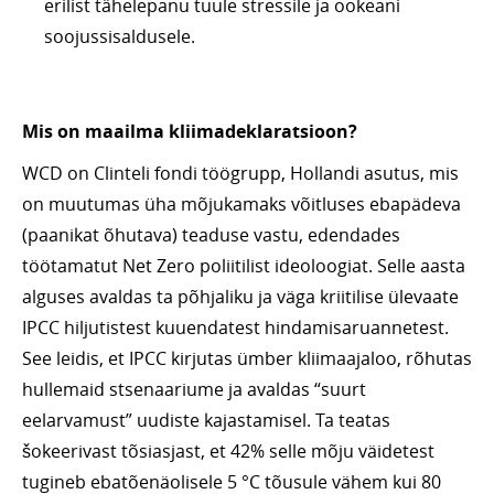
erilist tähelepanu tuule stressile ja ookeani
soojussisaldusele.
Mis on maailma kliimadeklaratsioon?
WCD on Clinteli fondi töögrupp, Hollandi asutus, mis
on muutumas üha mõjukamaks võitluses ebapädeva
(paanikat õhutava) teaduse vastu, edendades
töötamatut Net Zero poliitilist ideoloogiat. Selle aasta
alguses avaldas ta põhjaliku ja väga kriitilise ülevaate
IPCC hiljutistest kuuendatest hindamisaruannetest.
See leidis, et IPCC kirjutas ümber kliimaajaloo, rõhutas
hullemaid stsenaariume ja avaldas “suurt
eelarvamust” uudiste kajastamisel. Ta teatas
šokeerivast tõsiasjast, et 42% selle mõju väidetest
tugineb ebatõenäolisele 5 °C tõusule vähem kui 80