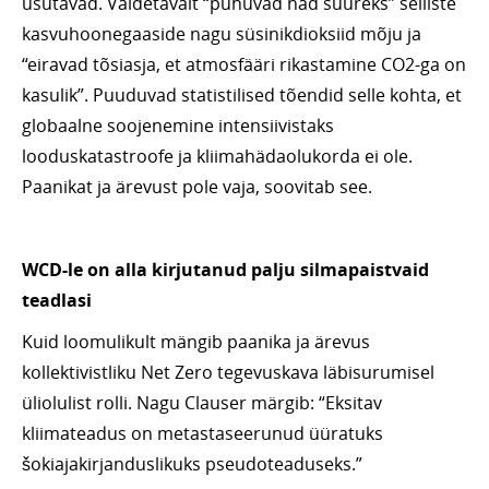
usutavad. Väidetavalt “puhuvad nad suureks” selliste
kasvuhoonegaaside nagu süsinikdioksiid mõju ja
“eiravad tõsiasja, et atmosfääri rikastamine CO2-ga on
kasulik”. Puuduvad statistilised tõendid selle kohta, et
globaalne soojenemine intensiivistaks
looduskatastroofe ja kliimahädaolukorda ei ole.
Paanikat ja ärevust pole vaja, soovitab see.
WCD-le on alla kirjutanud palju silmapaistvaid
teadlasi
Kuid loomulikult mängib paanika ja ärevus
kollektivistliku Net Zero tegevuskava läbisurumisel
üliolulist rolli. Nagu Clauser märgib: “Eksitav
kliimateadus on metastaseerunud üüratuks
šokiajakirjanduslikuks pseudoteaduseks.”