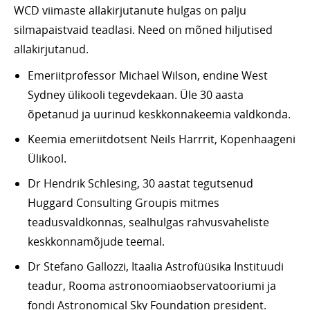
WCD viimaste allakirjutanute hulgas on palju
silmapaistvaid teadlasi. Need on mõned hiljutised
allakirjutanud.
Emeriitprofessor Michael Wilson, endine West
Sydney ülikooli tegevdekaan. Üle 30 aasta
õpetanud ja uurinud keskkonnakeemia valdkonda.
Keemia emeriitdotsent Neils Harrrit, Kopenhaageni
Ülikool.
Dr Hendrik Schlesing, 30 aastat tegutsenud
Huggard Consulting Groupis mitmes
teadusvaldkonnas, sealhulgas rahvusvaheliste
keskkonnamõjude teemal.
Dr Stefano Gallozzi, Itaalia Astrofüüsika Instituudi
teadur, Rooma astronoomiaobservatooriumi ja
fondi Astronomical Sky Foundation president.