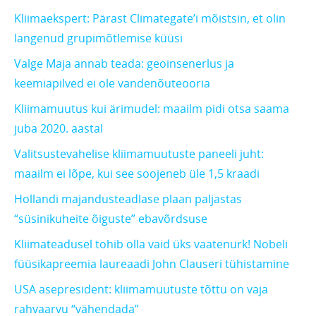
Kliimaekspert: Pärast Climategate’i mõistsin, et olin
langenud grupimõtlemise küüsi
Valge Maja annab teada: geoinsenerlus ja
keemiapilved ei ole vandenõuteooria
Kliimamuutus kui ärimudel: maailm pidi otsa saama
juba 2020. aastal
Valitsustevahelise kliimamuutuste paneeli juht:
maailm ei lõpe, kui see soojeneb üle 1,5 kraadi
Hollandi majandusteadlase plaan paljastas
“süsinikuheite õiguste” ebavõrdsuse
Kliimateadusel tohib olla vaid üks vaatenurk! Nobeli
füüsikapreemia laureaadi John Clauseri tühistamine
USA asepresident: kliimamuutuste tõttu on vaja
rahvaarvu “vähendada”