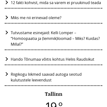
12 fakti kohvist, mida sa varem ei pruukinud teada
Miks me nii erinevad oleme?
Tutvustame esinejaid: Kelli Lomper –
“Homöopaatia ja (lemmik)loomad – Miks? Kuidas?
Millal?”
Hando Tõnumaa võitis kohtus Heliis Raudsikut
Riigikogu liikmed saavad autoga seotud
kulutustele leevendust
Tallinn
19 °