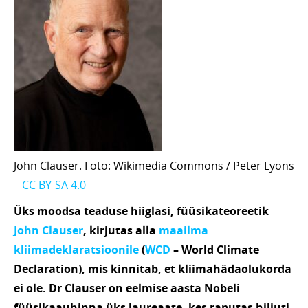
John Clauser. Foto: Wikimedia Commons / Peter Lyons
–
CC BY-SA 4.0
Üks moodsa teaduse hiiglasi, füüsikateoreetik
John Clauser
, kirjutas alla
maailma
kliimadeklaratsioonile
(
WCD
– World Climate
Declaration), mis kinnitab, et kliimahädaolukorda
ei ole. Dr Clauser on eelmise aasta Nobeli
füüsikaauhinna üks laureaate, kes raputas hiljuti