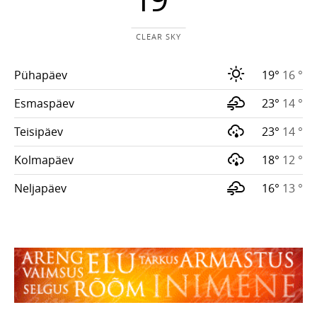
CLEAR SKY
Pühapäev
19°
16 °
Esmaspäev
23°
14 °
Teisipäev
23°
14 °
Kolmapäev
18°
12 °
Neljapäev
16°
13 °