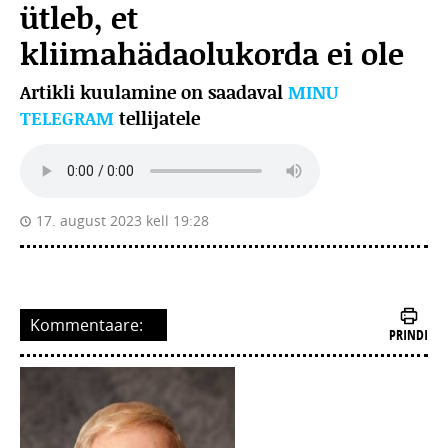
ütleb, et
kliimahädaolukorda ei ole
Artikli kuulamine on saadaval
MINU
TELEGRAM
tellijatele
17. august 2023 kell 19:28
Kommentaare:
PRINDI