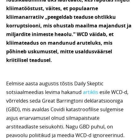
kliimatööstust, väites, et populaarne
kliimanarratiiv „peegeldab teaduse ohtlikku
korruptsiooni, mis ohustab maailma majandust ja
miljardite inimeste heaolu.” WCD väidab, et
kliimateadus on mandunud aruteluks, mis
põhineb uskumustel, mitte usaldusväärsel
kriitilisel teadusel.
Eelmise aasta augustis tõstis Daily Skeptic
sotsiaalmeedias levima hakanud
artiklis
esile WCD-d,
võrreldes seda Great Barringtoni deklaratsiooniga
(GBD), mis avaldas Covidi katastroofilise sulgemise
asjus eriarvamusel olnud silmapaistvate
arstiteadlaste seisukohti. Nagu GBD puhul, on
peavoolu poliitikud ja meedia WCD-d ignoreerinud.