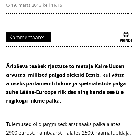
19. märts 2013 kell 16:15
Kommentaare:
PRINDI
Äripäeva teabekirjastuse toimetaja Kaire Uusen
arvutas, millised palgad oleksid Eestis, kui võtta
aluseks parlamendi liikme ja spetsialistide palga
suhe Lääne-Euroopa riikides ning kanda see üle
riigikogu liikme palka.
Tulemused olid järgmised: arst saaks palka alates
2900 eurost, hambaarst – alates 2500, raamatupidaja,