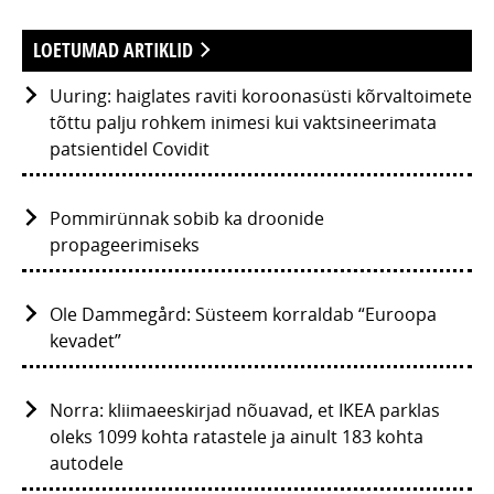
LOETUMAD ARTIKLID
Uuring: haiglates raviti koroonasüsti kõrvaltoimete
tõttu palju rohkem inimesi kui vaktsineerimata
patsientidel Covidit
Pommirünnak sobib ka droonide
propageerimiseks
Ole Dammegård: Süsteem korraldab “Euroopa
kevadet”
Norra: kliimaeeskirjad nõuavad, et IKEA parklas
oleks 1099 kohta ratastele ja ainult 183 kohta
autodele