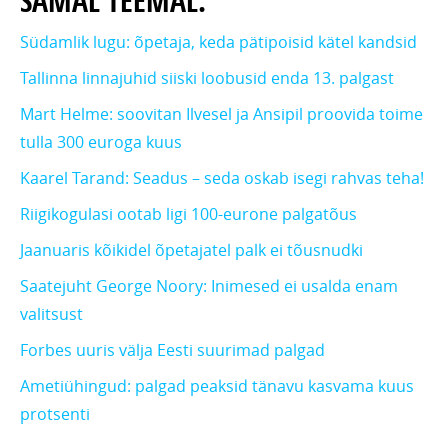
SAMAL TEEMAL:
Südamlik lugu: õpetaja, keda pätipoisid kätel kandsid
Tallinna linnajuhid siiski loobusid enda 13. palgast
Mart Helme: soovitan Ilvesel ja Ansipil proovida toime
tulla 300 euroga kuus
Kaarel Tarand: Seadus – seda oskab isegi rahvas teha!
Riigikogulasi ootab ligi 100-eurone palgatõus
Jaanuaris kõikidel õpetajatel palk ei tõusnudki
Saatejuht George Noory: Inimesed ei usalda enam
valitsust
Forbes uuris välja Eesti suurimad palgad
Ametiühingud: palgad peaksid tänavu kasvama kuus
protsenti