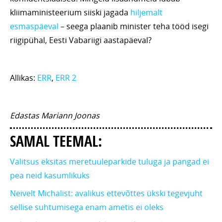
kliimaministeerium siiski jagada
hiljemalt
esmaspäeval
– seega plaanib minister teha tööd isegi
riigipühal, Eesti Vabariigi aastapäeval?
Allikas:
ERR
,
ERR 2
Edastas Mariann Joonas
SAMAL TEEMAL:
Valitsus eksitas meretuuleparkide tuluga ja pangad ei
pea neid kasumlikuks
Neivelt Michalist: avalikus ettevõttes ükski tegevjuht
sellise suhtumisega enam ametis ei oleks