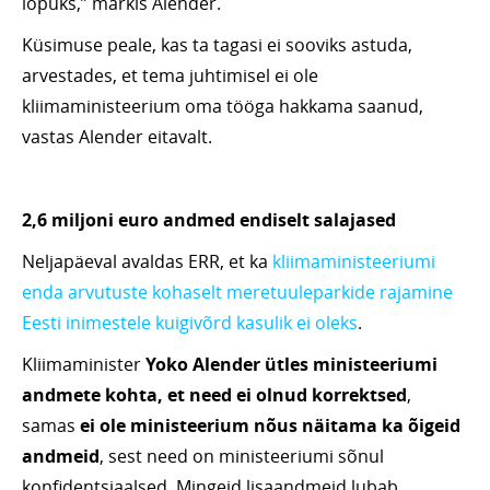
lõpuks,” märkis Alender.
Küsimuse peale, kas ta tagasi ei sooviks astuda,
arvestades, et tema juhtimisel ei ole
kliimaministeerium oma tööga hakkama saanud,
vastas Alender eitavalt.
2,6 miljoni euro andmed endiselt salajased
Neljapäeval avaldas ERR, et ka
kliimaministeeriumi
enda arvutuste kohaselt meretuuleparkide rajamine
Eesti inimestele kuigivõrd kasulik ei oleks
.
Kliimaminister
Yoko Alender ütles ministeeriumi
andmete kohta, et need ei olnud korrektsed
,
samas
ei ole ministeerium nõus näitama ka õigeid
andmeid
, sest need on ministeeriumi sõnul
konfidentsiaalsed. Mingeid lisaandmeid lubab