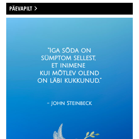
PÄEVAPILT