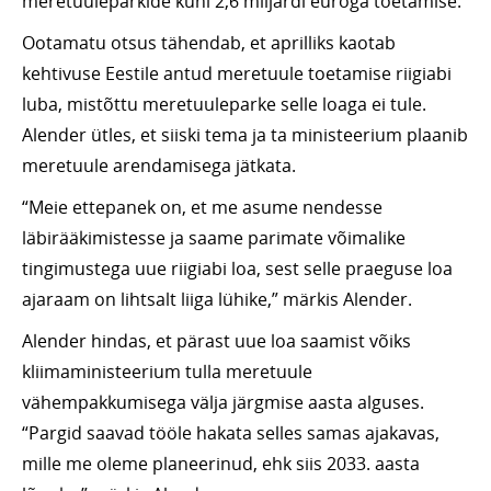
meretuuleparkide kuni 2,6 miljardi euroga toetamise.
Ootamatu otsus tähendab, et aprilliks kaotab
kehtivuse Eestile antud meretuule toetamise riigiabi
luba, mistõttu meretuuleparke selle loaga ei tule.
Alender ütles, et siiski tema ja ta ministeerium plaanib
meretuule arendamisega jätkata.
“Meie ettepanek on, et me asume nendesse
läbirääkimistesse ja saame parimate võimalike
tingimustega uue riigiabi loa, sest selle praeguse loa
ajaraam on lihtsalt liiga lühike,” märkis Alender.
Alender hindas, et pärast uue loa saamist võiks
kliimaministeerium tulla meretuule
vähempakkumisega välja järgmise aasta alguses.
“Pargid saavad tööle hakata selles samas ajakavas,
mille me oleme planeerinud, ehk siis 2033. aasta