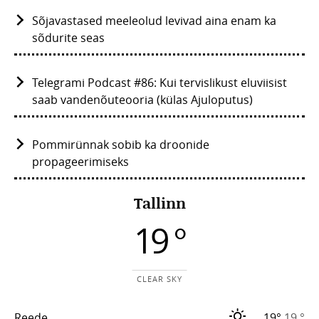
Sõjavastased meeleolud levivad aina enam ka
sõdurite seas
Telegrami Podcast #86: Kui tervislikust eluviisist
saab vandenõuteooria (külas Ajuloputus)
Pommirünnak sobib ka droonide
propageerimiseks
Tallinn
19 °
CLEAR SKY
Reede
19°
19 °