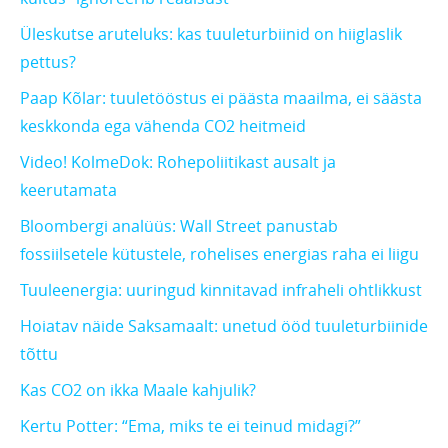
Üleskutse aruteluks: kas tuuleturbiinid on hiiglaslik
pettus?
Paap Kõlar: tuuletööstus ei päästa maailma, ei säästa
keskkonda ega vähenda CO2 heitmeid
Video! KolmeDok: Rohepoliitikast ausalt ja
keerutamata
Bloombergi analüüs: Wall Street panustab
fossiilsetele kütustele, rohelises energias raha ei liigu
Tuuleenergia: uuringud kinnitavad infraheli ohtlikkust
Hoiatav näide Saksamaalt: unetud ööd tuuleturbiinide
tõttu
Kas CO2 on ikka Maale kahjulik?
Kertu Potter: “Ema, miks te ei teinud midagi?”