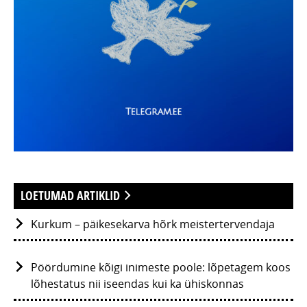
LOETUMAD ARTIKLID
Kurkum – päikesekarva hõrk meistertervendaja
Pöördumine kõigi inimeste poole: lõpetagem koos
lõhestatus nii iseendas kui ka ühiskonnas