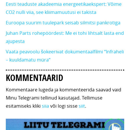
Eesti teaduste akadeemia energeetikaekspert: Võime
CO2 nulli viia, see kliimamuutusi ei takista
Euroopa suurim tuulepark seisab silmitsi pankrotiga
Juhan Parts rohepöördest: Me ei tohi lihtsalt lasta end
ajupesta
Vaata peavoolu šokeerivat dokumentaalfilmi “Infraheli
– kuuldamatu müra”
KOMMENTAARID
Kommentaare lugeda ja kommenteerida saavad vaid
Minu Telegrami tellinud kasutajad. Tellimuse
esitamiseks kliki
siia
või logi sisse
siit
.