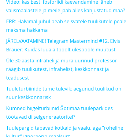
Video: kas Eesti fosforiidi kaevandamine läheb
välismaalastele ja meile jääb alles kahjustatud maa?
ERR: Halvimal juhul peab seisvatele tuulikutele peale
maksma hakkama
JÄRELVAATAMINE! Telegram Mastermind #12. Elvis
Brauer: Kuidas luua altpoolt ülespoole muutust
Üle 30 aasta infraheli ja müra uurinud professor
räägib tuulikutest, infrahelist, keskkonnast ja
teadusest
Tuuleturbiinide tume tulevik: aegunud tuulikud on
suur keskkonnarisk
Kümned hiigelturbiinid Šotimaa tuuleparkides
töötavad diiselgeneraatoritel?
Tuulepargid tapavad kotkaid ja vaalu, aga “roheline
kultus” ignoreerib reaalsust