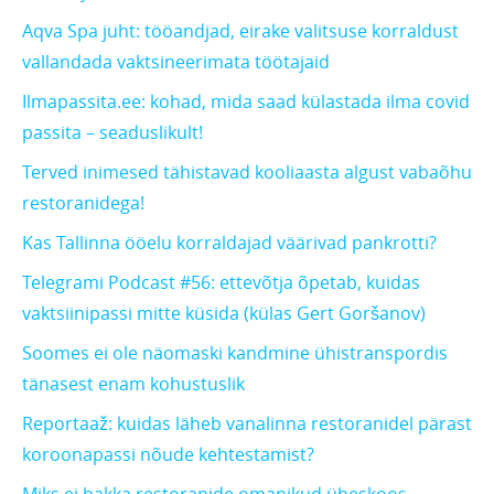
Aqva Spa juht: tööandjad, eirake valitsuse korraldust
vallandada vaktsineerimata töötajaid
Ilmapassita.ee: kohad, mida saad külastada ilma covid
passita – seaduslikult!
Terved inimesed tähistavad kooliaasta algust vabaõhu
restoranidega!
Kas Tallinna ööelu korraldajad väärivad pankrotti?
Telegrami Podcast #56: ettevõtja õpetab, kuidas
vaktsiinipassi mitte küsida (külas Gert Goršanov)
Soomes ei ole näomaski kandmine ühistranspordis
tänasest enam kohustuslik
Reportaaž: kuidas läheb vanalinna restoranidel pärast
koroonapassi nõude kehtestamist?
Miks ei hakka restoranide omanikud üheskoos