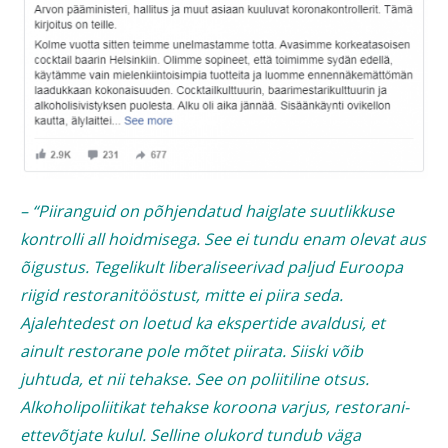
– “Piiranguid on põhjendatud haiglate suutlikkuse
kontrolli all hoidmisega. See ei tundu enam olevat aus
õigustus. Tegelikult liberaliseerivad paljud Euroopa
riigid restoranitööstust, mitte ei piira seda.
Ajalehtedest on loetud ka ekspertide avaldusi, et
ainult restorane pole mõtet piirata. Siiski võib
juhtuda, et nii tehakse. See on poliitiline otsus.
Alkoholipoliitikat tehakse koroona varjus, restorani-
ettevõtjate kulul. Selline olukord tundub väga