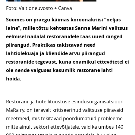
Foto: Valtioneuvosto + Canva
Soomes on praegu käimas koroonakriisi “neljas
laine”, mille tõttu kehtestas Sanna Marini valitsus
eelmisel nädalal restoranidele taas uued ranged
piirangud. Praktikas takistavad need
lahtiolekuaja ja kliendide arvu piirangud
restoranide tegevust, kuna enamikul ettevõtetel ei
ole nende valguses kasumlik restorane lahti
hoida.
Restorani- ja hotellitööstuse esindusorganisatsioon
MaRa ry. on teravalt kritiseerinud valitsuse piiravaid
meetmeid, mis tekitavad pöördumatuid probleeme
mitte ainult sektori ettevõtjatele, vaid ka umbes 140