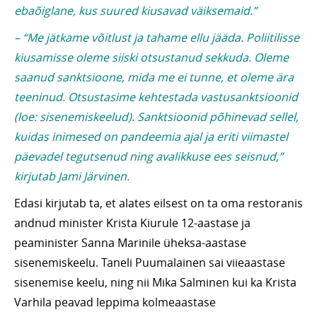
ebaõiglane, kus suured kiusavad väiksemaid.”
– “Me jätkame võitlust ja tahame ellu jääda. Poliitilisse
kiusamisse oleme siiski otsustanud sekkuda. Oleme
saanud sanktsioone, mida me ei tunne, et oleme ära
teeninud. Otsustasime kehtestada vastusanktsioonid
(loe: sisenemiskeelud). Sanktsioonid põhinevad sellel,
kuidas inimesed on pandeemia ajal ja eriti viimastel
päevadel tegutsenud ning avalikkuse ees seisnud,”
kirjutab Jami Järvinen.
Edasi kirjutab ta, et alates eilsest on ta oma restoranis
andnud minister Krista Kiurule 12-aastase ja
peaminister Sanna Marinile üheksa-aastase
sisenemiskeelu. Taneli Puumalainen sai viieaastase
sisenemise keelu, ning nii Mika Salminen kui ka Krista
Varhila peavad leppima kolmeaastase