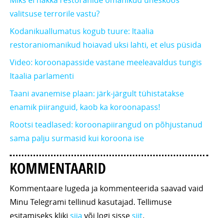
valitsuse terrorile vastu?
Kodanikuallumatus kogub tuure: Itaalia
restoraniomanikud hoiavad uksi lahti, et elus püsida
Video: koroonapasside vastane meeleavaldus tungis
Itaalia parlamenti
Taani avanemise plaan: järk-järgult tühistatakse
enamik piiranguid, kaob ka koroonapass!
Rootsi teadlased: koroonapiirangud on põhjustanud
sama palju surmasid kui koroona ise
KOMMENTAARID
Kommentaare lugeda ja kommenteerida saavad vaid
Minu Telegrami tellinud kasutajad. Tellimuse
esitamiseks kliki
siia
või logi sisse
siit
.