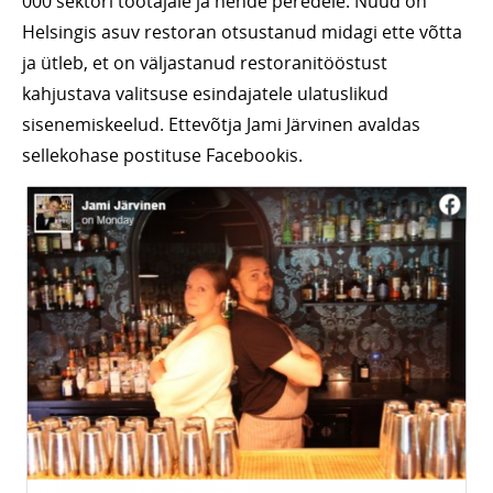
000 sektori töötajale ja nende peredele. Nüüd on
Helsingis asuv restoran otsustanud midagi ette võtta
ja ütleb, et on väljastanud restoranitööstust
kahjustava valitsuse esindajatele ulatuslikud
sisenemiskeelud. Ettevõtja Jami Järvinen avaldas
sellekohase postituse Facebookis.