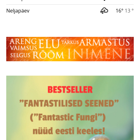
Neljapäev
16°
13 °