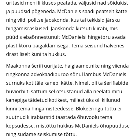
üritasid mehi liikluses peatada, väljusid nad sõidukist
ja püüdsid põgeneda. McDaniels saadi peatselt kätte
ning viidi politseijaoskonda, kus tal tekkisid järsku
hingamisraskused. Jaoskonda kutsuti kiirabi, mis
püüdis ebaõnnestunult McDanielsi hingetoru avada
plastiktoru paigaldamisega. Tema seisund halvenes
drastiliselt kuni ta hukkus.
Maakonna šerifi uurijate, haiglaametnike ning viienda
ringkonna advokaadibüroo sõnul lämbus McDaniels
surnuks kotitäie kanepi kätte. Nimelt oli ta šerifiabide
huviorbiiti sattumisel otsustanud alla neelata mitu
kanepiga täidetud kotikest, millest üks oli kiilunud
kinni tema hingamisteedesse. Blokeeringu tõttu ei
suutnud kiirabiarstid taastada õhuvoolu tema
kopsudesse, mistõttu hukkus McDaniels õhupuuduse
ning südame seiskumise tõttu.