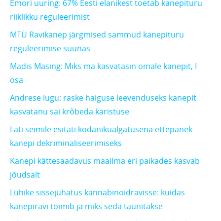
Emori uuring: 67% Eesti elanikest toetab kanepituru
riiklikku reguleerimist
MTÜ Ravikanep järgmised sammud kanepituru
reguleerimise suunas
Madis Masing: Miks ma kasvatasin omale kanepit, I
osa
Andrese lugu: raske haiguse leevenduseks kanepit
kasvatanu sai krõbeda karistuse
Läti seimile esitati kodanikualgatusena ettepanek
kanepi dekriminaliseerimiseks
Kanepi kättesaadavus maailma eri paikades kasvab
jõudsalt
Lühike sissejuhatus kannabinoidravisse: kuidas
kanepiravi toimib ja miks seda taunitakse