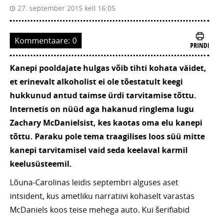
27. september 2015 kell 16:05
Kommentaare:
0
PRINDI
Kanepi pooldajate hulgas võib tihti kohata väidet,
et erinevalt alkoholist ei ole tõestatult keegi
hukkunud antud taimse ürdi tarvitamise tõttu.
Internetis on nüüd aga hakanud ringlema lugu
Zachary McDanielsist, kes kaotas oma elu kanepi
tõttu. Paraku pole tema traagilises loos süü mitte
kanepi tarvitamisel vaid seda keelaval karmil
keelusüsteemil.
Lõuna-Carolinas leidis septembri alguses aset
intsident, kus ametliku narratiivi kohaselt varastas
McDaniels koos teise mehega auto. Kui šerifiabid