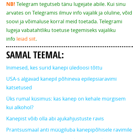
NB!
Telegram tegutseb tänu lugejate abile. Kui sinu
arvates on Telegramis ilmuv info vajalik ja oluline, võid
soovi ja võimaluse korral meid toetada. Telegrami
lugeja vabatahtliku toetuse tegemiseks vajaliku
info
leiad siit
.
SAMAL TEEMAL:
Inimesed, kes surid kanepi üledoosi tõttu
USA-s algavad kanepil põhineva epilepsiaravimi
katsetused
Üks rumal küsimus: kas kanep on kehale mürgisem
kui alkohol?
Kanepist võib olla abi ajukahjustuste ravis
Prantsusmaal anti müügiluba kanepipõhisele ravimile