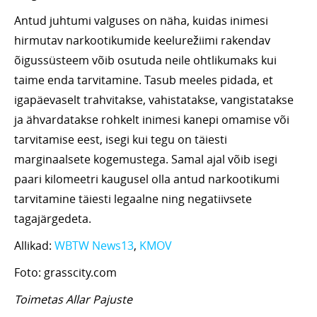
Antud juhtumi valguses on näha, kuidas inimesi
hirmutav narkootikumide keelurežiimi rakendav
õigussüsteem võib osutuda neile ohtlikumaks kui
taime enda tarvitamine. Tasub meeles pidada, et
igapäevaselt trahvitakse, vahistatakse, vangistatakse
ja ähvardatakse rohkelt inimesi kanepi omamise või
tarvitamise eest, isegi kui tegu on täiesti
marginaalsete kogemustega. Samal ajal võib isegi
paari kilomeetri kaugusel olla antud narkootikumi
tarvitamine täiesti legaalne ning negatiivsete
tagajärgedeta.
Allikad:
WBTW News13
,
KMOV
Foto: grasscity.com
Toimetas Allar Pajuste