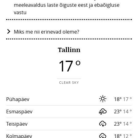
meeleavaldus laste õiguste eest ja ebaõigluse
vastu
Miks me nii erinevad oleme?
Tallinn
17 °
CLEAR SKY
Pühapäev
18°
17 °
Esmaspäev
23°
14 °
Teisipäev
23°
14 °
Kolmapäev
18°
12 °