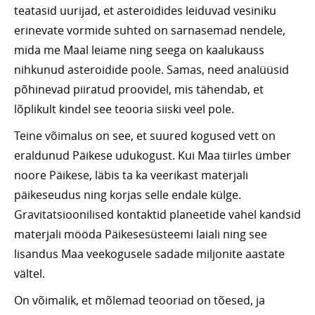
teatasid uurijad, et asteroidides leiduvad vesiniku
erinevate vormide suhted on sarnasemad nendele,
mida me Maal leiame ning seega on kaalukauss
nihkunud asteroidide poole. Samas, need analüüsid
põhinevad piiratud proovidel, mis tähendab, et
lõplikult kindel see teooria siiski veel pole.
Teine võimalus on see, et suured kogused vett on
eraldunud Päikese udukogust. Kui Maa tiirles ümber
noore Päikese, läbis ta ka veerikast materjali
päikeseudus ning korjas selle endale külge.
Gravitatsioonilised kontaktid planeetide vahel kandsid
materjali mööda Päikesesüsteemi laiali ning see
lisandus Maa veekogusele sadade miljonite aastate
vältel.
On võimalik, et mõlemad teooriad on tõesed, ja