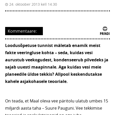
24. oktoober 2013 kell 14:30
Kommentaare:
PRINDI
Loodusõpetuse tunnist mäletab enamik meist
fakte veeringluse kohta – seda, kuidas vesi
aurustub veekogudest, kondenseerub pilvedeks ja
sajab uuesti maapinnale. Aga kuidas vesi meie
planeedile üldse tekkis? Allpool keskendutakse
kahele asjakohasele teooriale.
On teada, et Maal oleva vee päritolu ulatub umbes 15
miljardi aasta taha – Suure Pauguni. Vee tekkimise