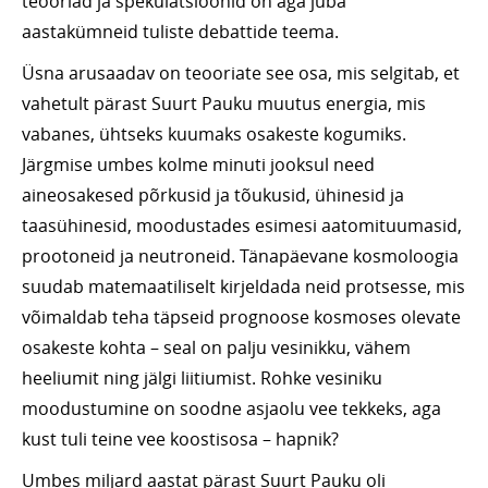
teooriad ja spekulatsioonid on aga juba
aastakümneid tuliste debattide teema.
Üsna arusaadav on teooriate see osa, mis selgitab, et
vahetult pärast Suurt Pauku muutus energia, mis
vabanes, ühtseks kuumaks osakeste kogumiks.
Järgmise umbes kolme minuti jooksul need
aineosakesed põrkusid ja tõukusid, ühinesid ja
taasühinesid, moodustades esimesi aatomituumasid,
prootoneid ja neutroneid. Tänapäevane kosmoloogia
suudab matemaatiliselt kirjeldada neid protsesse, mis
võimaldab teha täpseid prognoose kosmoses olevate
osakeste kohta – seal on palju vesinikku, vähem
heeliumit ning jälgi liitiumist. Rohke vesiniku
moodustumine on soodne asjaolu vee tekkeks, aga
kust tuli teine vee koostisosa – hapnik?
Umbes miljard aastat pärast Suurt Pauku oli