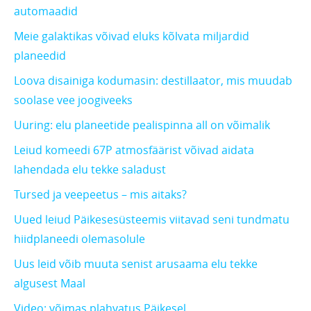
automaadid
Meie galaktikas võivad eluks kõlvata miljardid
planeedid
Loova disainiga kodumasin: destillaator, mis muudab
soolase vee joogiveeks
Uuring: elu planeetide pealispinna all on võimalik
Leiud komeedi 67P atmosfäärist võivad aidata
lahendada elu tekke saladust
Tursed ja veepeetus – mis aitaks?
Uued leiud Päikesesüsteemis viitavad seni tundmatu
hiidplaneedi olemasolule
Uus leid võib muuta senist arusaama elu tekke
algusest Maal
Video: võimas plahvatus Päikesel