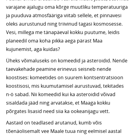
varajane ajalugu oma kõrge muutliku temperatuuriga
ja puuduva atmosfääriga viitab sellele, et pinnavesi
oleks aurustunud ning triivinud tagasi kosmosesse.
Vesi, millega me tänapäeval kokku puutume, leidis
planeedil oma koha pikka aega pärast Maa
kujunemist, aga kuidas?
Üheks võimaluseks on komeedid ja asteroidid. Nende
taevakehade peamine erinevus seisneb nende
koostises: komeetides on suurem kontsentratsioon
koostisosi, mis kuumutamisel aurustuvad, tekitades
n-ö sabad. Nii komeedid kui ka asteroidid võivad
sisaldada jääd ning arvatakse, et Maaga kokku
põrgates lisasid need siia ka ookeanijagu vett.
Aastaid on teadlased arutanud, kumb võis
tõenäolisemalt vee Maale tuua ning eelmisel aastal