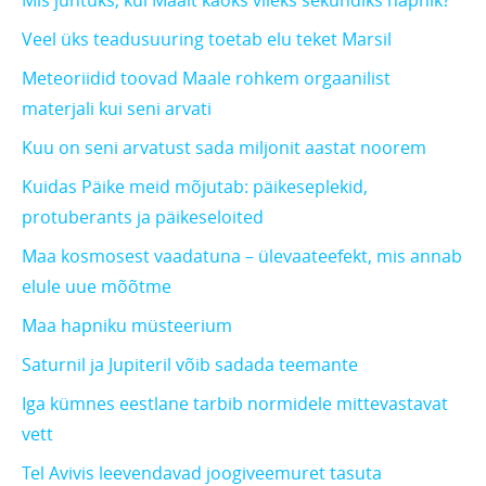
Mis juhtuks, kui Maalt kaoks viieks sekundiks hapnik?
Veel üks teadusuuring toetab elu teket Marsil
Meteoriidid toovad Maale rohkem orgaanilist
materjali kui seni arvati
Kuu on seni arvatust sada miljonit aastat noorem
Kuidas Päike meid mõjutab: päikeseplekid,
protuberants ja päikeseloited
Maa kosmosest vaadatuna – ülevaateefekt, mis annab
elule uue mõõtme
Maa hapniku müsteerium
Saturnil ja Jupiteril võib sadada teemante
Iga kümnes eestlane tarbib normidele mittevastavat
vett
Tel Avivis leevendavad joogiveemuret tasuta