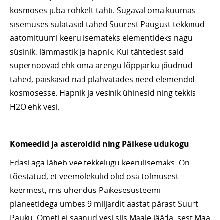
kosmoses juba rohkelt tähti. Sügaval oma kuumas
sisemuses sulatasid tähed Suurest Paugust tekkinud
aatomituumi keerulisemateks elementideks nagu
süsinik, lämmastik ja hapnik. Kui tähtedest said
supernoovad ehk oma arengu lõppjärku jõudnud
tähed, paiskasid nad plahvatades need elemendid
kosmosesse. Hapnik ja vesinik ühinesid ning tekkis
H2O ehk vesi.
Komeedid ja asteroidid ning Päikese udukogu
Edasi aga läheb vee tekkelugu keerulisemaks. On
tõestatud, et veemolekulid olid osa tolmusest
keermest, mis ühendus Päikesesüsteemi
planeetidega umbes 9 miljardit aastat pärast Suurt
Pauku. Ometi ei saanud vesi siis Maale jääda, sest Maa