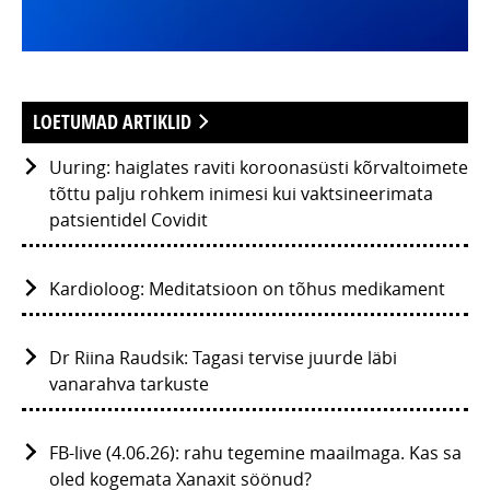
LOETUMAD ARTIKLID
Uuring: haiglates raviti koroonasüsti kõrvaltoimete
tõttu palju rohkem inimesi kui vaktsineerimata
patsientidel Covidit
Kardioloog: Meditatsioon on tõhus medikament
Dr Riina Raudsik: Tagasi tervise juurde läbi
vanarahva tarkuste
FB-live (4.06.26): rahu tegemine maailmaga. Kas sa
oled kogemata Xanaxit söönud?