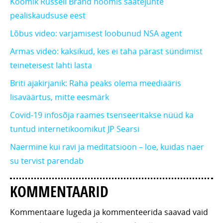
Koomik Russell Brand noomis saatejuhte
pealiskaudsuse eest
Lõbus video: varjamisest loobunud NSA agent
Armas video: kaksikud, kes ei taha pärast sündimist
teineteisest lahti lasta
Briti ajakirjanik: Raha peaks olema meediaäris
lisaväärtus, mitte eesmärk
Covid-19 infosõja raames tsenseeritakse nüüd ka
tuntud internetikoomikut JP Searsi
Naermine kui ravi ja meditatsioon – loe, kuidas naer
su tervist parendab
KOMMENTAARID
Kommentaare lugeda ja kommenteerida saavad vaid