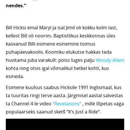
nendes.“
Bill Hicksi emal Maryl ja isal Jimil oli kokku kolm last,
kellest Bill oli noorim. Baptistlikus keskkonnas üles
kasvanud Billi esimene esinemine toimus
pühapäevakoolis. Koomiku elukutse hakkas teda
huvitama juba varakult: poiss luges palju
Woody Alleni
kohta ning otsis igal võimalikul hetkel kohti, kus
esineda.
Esimene kuulsus saabus Hicksile 1991 Inglismaal, kus
ta tuuritas ringi terve aasta. Järgmisel aastal salvestas
ta Channel 4-le video
“Revelations“
, mille lõpetas väga
populaarseks saanud sketš “It’s Just a Ride“.