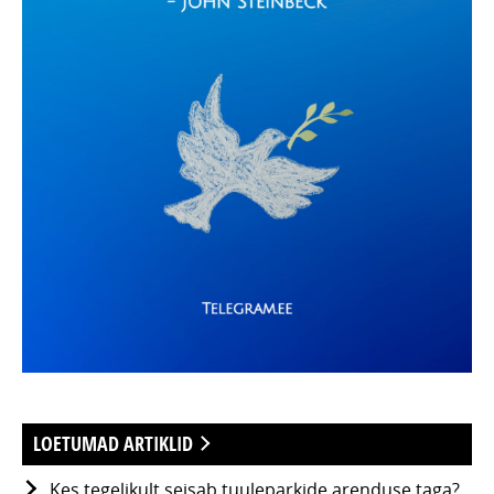
LOETUMAD ARTIKLID
Kes tegelikult seisab tuuleparkide arenduse taga?