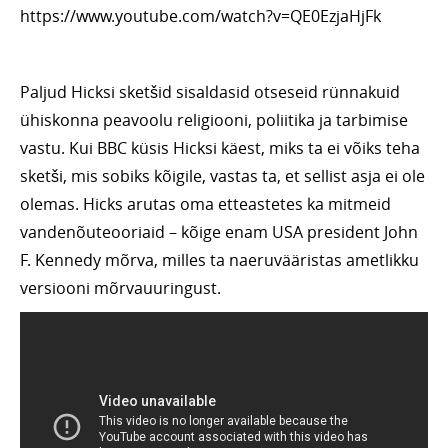
https://www.youtube.com/watch?v=QE0EzjaHjFk
Paljud Hicksi sketšid sisaldasid otseseid rünnakuid
ühiskonna peavoolu religiooni, poliitika ja tarbimise
vastu. Kui BBC küsis Hicksi käest, miks ta ei võiks teha
sketši, mis sobiks kõigile, vastas ta, et sellist asja ei ole
olemas. Hicks arutas oma etteastetes ka mitmeid
vandenõuteooriaid – kõige enam USA president John
F. Kennedy mõrva, milles ta naeruvääristas ametlikku
versiooni mõrvauuringust.