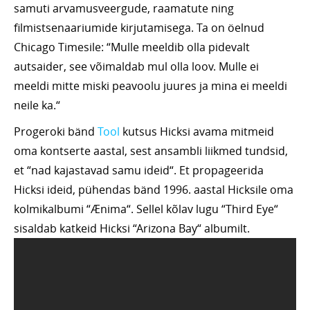
samuti arvamusveergude, raamatute ning
filmistsenaariumide kirjutamisega. Ta on öelnud
Chicago Timesile: “Mulle meeldib olla pidevalt
autsaider, see võimaldab mul olla loov. Mulle ei
meeldi mitte miski peavoolu juures ja mina ei meeldi
neile ka.“
Progeroki bänd
Tool
kutsus Hicksi avama mitmeid
oma kontserte aastal, sest ansambli liikmed tundsid,
et “nad kajastavad samu ideid“. Et propageerida
Hicksi ideid, pühendas bänd 1996. aastal Hicksile oma
kolmikalbumi “Ænima“. Sellel kõlav lugu “Third Eye“
sisaldab katkeid Hicksi “Arizona Bay“ albumilt.