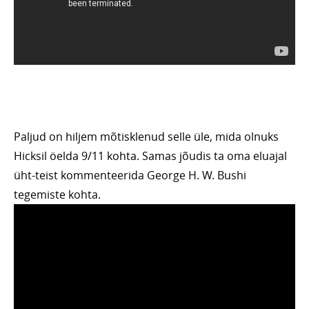
Paljud on hiljem mõtisklenud selle üle, mida olnuks
Hicksil öelda 9/11 kohta. Samas jõudis ta oma eluajal
üht-teist kommenteerida George H. W. Bushi
tegemiste kohta.