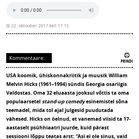
22. oktoober 2017 kell 17:15
Kommentaare:
PRINDI
USA koomik, ühiskonnakriitik ja muusik William
Melvin Hicks (1961–1994)
sündis Georgia osariigis
Valdostas. Oma 32 eluaasta jooksul võttis ta oma
populaarsetel
stand-up comedy
esinemistel sõna
teemadel, mida tol ajal julgesid puudutada
vähesed. Hicks on öelnud, et vanemad viisid ta 17-
aastaselt psühhiaatri juurde, kuid pärast
sessiooni lõppu teatas arst: “Asi ei ole sinus, vaid