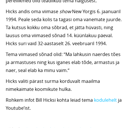
pereliikmed olid teadlikud tema haigusest.
Hicks andis oma viimase
show
New Yorgis 6. jaanuaril
1994. Peale seda kolis ta tagasi oma vanemate juurde.
Ta kutsus kokku oma sõbrad, et jätta hüvasti, ning
lausus oma viimased sõnad 14. küünlakuu päeval.
Hicks suri vaid 32-aastaselt 26. veebruaril 1994.
Tema viimased sõnad olid: “Ma lahkusin naerdes tões
ja armastuses ning kus iganes elab tõde, armastus ja
naer, seal elab ka minu vaim.“
Hicks valiti pärast surma korduvalt maailma
nimekaimate koomikute hulka.
Rohkem infot Bill Hicksi kohta leiad tema
kodulehelt
ja
Youtube’ist.