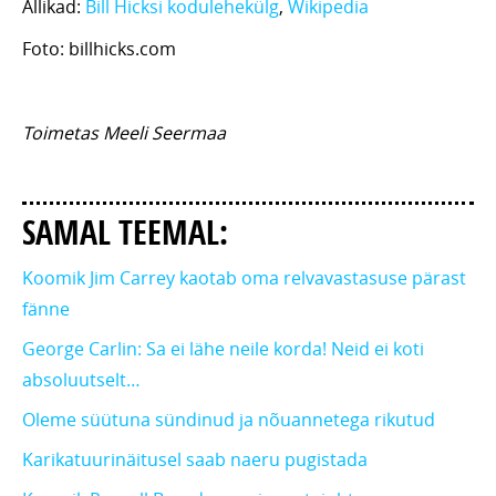
Allikad:
Bill Hicksi kodulehekülg
,
Wikipedia
Foto: billhicks.com
Toimetas Meeli Seermaa
SAMAL TEEMAL:
Koomik Jim Carrey kaotab oma relvavastasuse pärast
fänne
George Carlin: Sa ei lähe neile korda! Neid ei koti
absoluutselt…
Oleme süütuna sündinud ja nõuannetega rikutud
Karikatuurinäitusel saab naeru pugistada