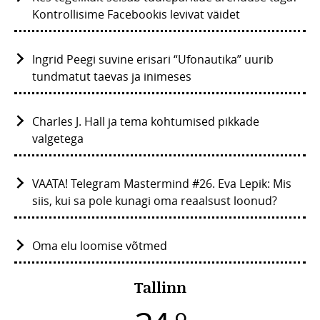
Kontrollisime Facebookis levivat väidet
Ingrid Peegi suvine erisari “Ufonautika” uurib
tundmatut taevas ja inimeses
Charles J. Hall ja tema kohtumised pikkade
valgetega
VAATA! Telegram Mastermind #26. Eva Lepik: Mis
siis, kui sa pole kunagi oma reaalsust loonud?
Oma elu loomise võtmed
Tallinn