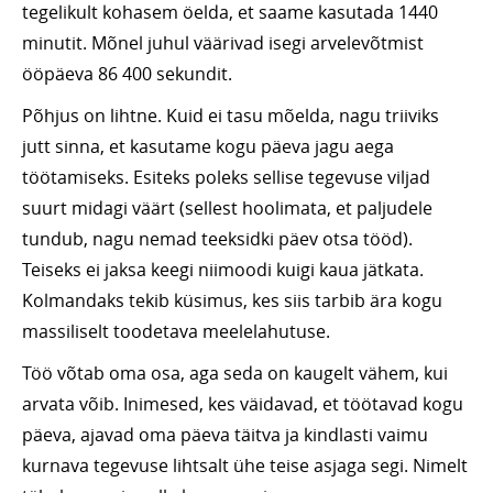
tegelikult kohasem öelda, et saame kasutada 1440
minutit. Mõnel juhul väärivad isegi arvelevõtmist
ööpäeva 86 400 sekundit.
Põhjus on lihtne. Kuid ei tasu mõelda, nagu triiviks
jutt sinna, et kasutame kogu päeva jagu aega
töötamiseks. Esiteks poleks sellise tegevuse viljad
suurt midagi väärt (sellest hoolimata, et paljudele
tundub, nagu nemad teeksidki päev otsa tööd).
Teiseks ei jaksa keegi niimoodi kuigi kaua jätkata.
Kolmandaks tekib küsimus, kes siis tarbib ära kogu
massiliselt toodetava meelelahutuse.
Töö võtab oma osa, aga seda on kaugelt vähem, kui
arvata võib. Inimesed, kes väidavad, et töötavad kogu
päeva, ajavad oma päeva täitva ja kindlasti vaimu
kurnava tegevuse lihtsalt ühe teise asjaga segi. Nimelt