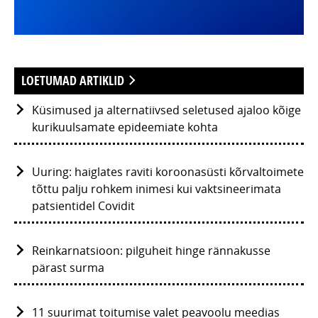
LOETUMAD ARTIKLID
Küsimused ja alternatiivsed seletused ajaloo kõige
kurikuulsamate epideemiate kohta
Uuring: haiglates raviti koroonasüsti kõrvaltoimete
tõttu palju rohkem inimesi kui vaktsineerimata
patsientidel Covidit
Reinkarnatsioon: pilguheit hinge rännakusse
pärast surma
11 suurimat toitumise valet peavoolu meedias