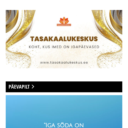
PÄEVAPILT