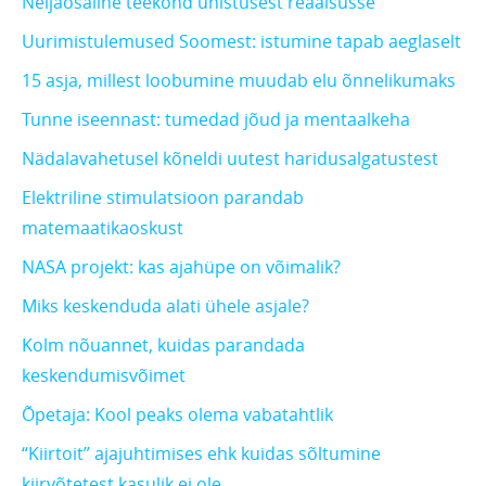
Neljaosaline teekond unistusest reaalsusse
Uurimistulemused Soomest: istumine tapab aeglaselt
15 asja, millest loobumine muudab elu õnnelikumaks
Tunne iseennast: tumedad jõud ja mentaalkeha
Nädalavahetusel kõneldi uutest haridusalgatustest
Elektriline stimulatsioon parandab
matemaatikaoskust
NASA projekt: kas ajahüpe on võimalik?
Miks keskenduda alati ühele asjale?
Kolm nõuannet, kuidas parandada
keskendumisvõimet
Õpetaja: Kool peaks olema vabatahtlik
“Kiirtoit” ajajuhtimises ehk kuidas sõltumine
kiirvõtetest kasulik ei ole