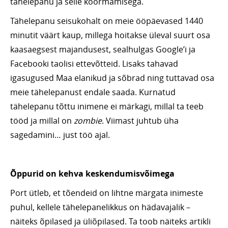
tähelepanu ja selle koormamisega.
Tähelepanu seisukohalt on meie ööpäevased 1440
minutit väärt kaup, millega hoitakse üleval suurt osa
kaasaegsest majandusest, sealhulgas Google’i ja
Facebooki taolisi ettevõtteid. Lisaks tahavad
igasugused Maa elanikud ja sõbrad ning tuttavad osa
meie tähelepanust endale saada. Kurnatud
tähelepanu tõttu inimene ei märkagi, millal ta teeb
tööd ja millal on
zombie
. Viimast juhtub üha
sagedamini… just töö ajal.
Õppurid on kehva keskendumisvõimega
Port ütleb, et tõendeid on lihtne märgata inimeste
puhul, kellele tähelepanelikkus on hädavajalik –
näiteks õpilased ja üliõpilased. Ta toob näiteks artikli