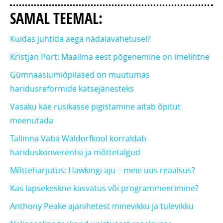
SAMAL TEEMAL:
Kuidas juhtida aega nädalavahetusel?
Kristjan Port: Maailma eest põgenemine on imelihtne
Gümnaasiumiõpilased on muutumas
haridusreformide katsejänesteks
Vasaku käe rusikasse pigistamine aitab õpitut
meenutada
Tallinna Vaba Waldorfkool korraldab
hariduskonverentsi ja mõttetalgud
Mõtteharjutus: Hawkingi aju – meie uus reaalsus?
Kas lapsekeskne kasvatus või programmeerimine?
Anthony Peake ajanihetest minevikku ja tulevikku