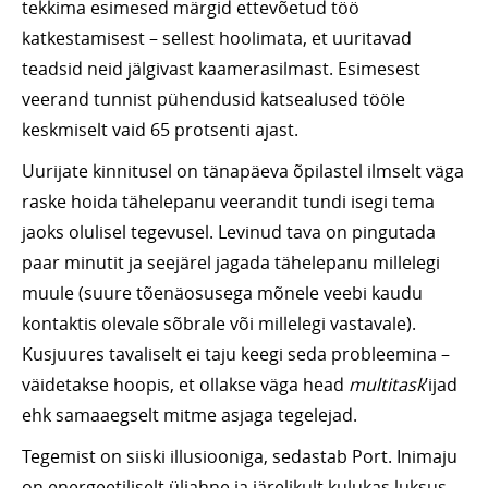
tekkima esimesed märgid ettevõetud töö
katkestamisest – sellest hoolimata, et uuritavad
teadsid neid jälgivast kaamerasilmast. Esimesest
veerand tunnist pühendusid katsealused tööle
keskmiselt vaid 65 protsenti ajast.
Uurijate kinnitusel on tänapäeva õpilastel ilmselt väga
raske hoida tähelepanu veerandit tundi isegi tema
jaoks olulisel tegevusel. Levinud tava on pingutada
paar minutit ja seejärel jagada tähelepanu millelegi
muule (suure tõenäosusega mõnele veebi kaudu
kontaktis olevale sõbrale või millelegi vastavale).
Kusjuures tavaliselt ei taju keegi seda probleemina –
väidetakse hoopis, et ollakse väga head
multitask
’ijad
ehk samaaegselt mitme asjaga tegelejad.
Tegemist on siiski illusiooniga, sedastab Port. Inimaju
on energeetiliselt üliahne ja järelikult kulukas luksus.