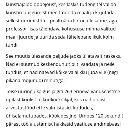
kunstiajaloo õppejõust, kes laskis tudengitel valida
kunstimuuseumist meeltmööda maali ja kirjutada
sellest uurimistöö – pealtnäha lihtne ülesanne, aga
professor lisas täiendava kohustuse minna valitud
maali juurde ja uurida seda tähelepanelikult kolm
tundi.
See muutis ülesande paljude jaoks üllatavalt raskeks.
Nad ei suutnud keskendunult pilti vaadata ja neile
tundus, et nad näevad kõike vajalikku juba viie (niigi
pikana mõjunud) minutiga.
Teise uuringu käigus jälgiti 263 erineva vanuseastme
õpilast koolist ülikoolini kõikjal, kus nad olulist
arvestustööd ette valmistasid: kodudes,
ühiselamutubades, köökides jne. Umbes 120 sekundit
pärast töö alustamist hakkasid vaatluse andmebaasi