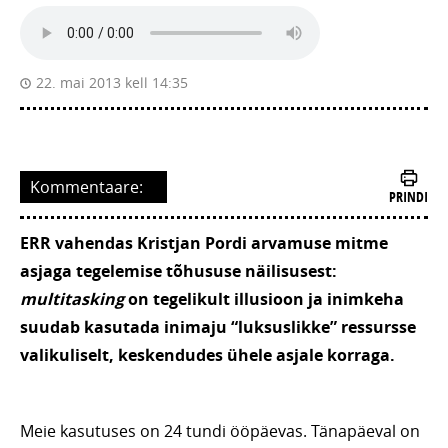
22. mai 2013 kell 14:35
Kommentaare:
PRINDI
ERR vahendas Kristjan Pordi arvamuse mitme
asjaga tegelemise tõhususe näilisusest:
multitasking
on tegelikult illusioon ja inimkeha
suudab kasutada inimaju “luksuslikke” ressursse
valikuliselt, keskendudes ühele asjale korraga.
Meie kasutuses on 24 tundi ööpäevas. Tänapäeval on