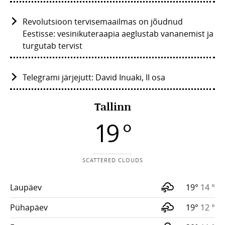
Revolutsioon tervisemaailmas on jõudnud
Eestisse: vesinikuteraapia aeglustab vananemist ja
turgutab tervist
Telegrami järjejutt: David Inuaki, II osa
Tallinn
19 °
SCATTERED CLOUDS
Laupäev
19°
14 °
Pühapäev
19°
12 °