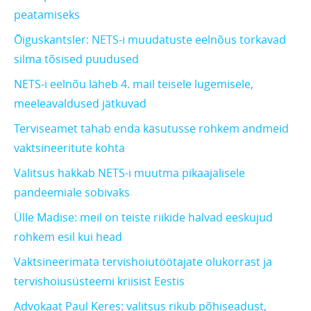
peatamiseks
Õiguskantsler: NETS-i muudatuste eelnõus torkavad
silma tõsised puudused
NETS-i eelnõu läheb 4. mail teisele lugemisele,
meeleavaldused jätkuvad
Terviseamet tahab enda käsutusse rohkem andmeid
vaktsineeritute kohta
Valitsus hakkab NETS-i muutma pikaajalisele
pandeemiale sobivaks
Ülle Madise: meil on teiste riikide halvad eeskujud
rohkem esil kui head
Vaktsineerimata tervishoiutöötajate olukorrast ja
tervishoiusüsteemi kriisist Eestis
Advokaat Paul Keres: valitsus rikub põhiseadust,