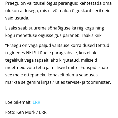
Praegu on valitsusel õigus piiranguid kehtestada oma
üldkorraldusega, mis ei võimalda õiguskantsleril neid
vaidlustada.
Lisaks saab suurema sõnaõiguse ka riigikogu ning
kogu menetluse õigusselgus paraneb, rääkis Kiik.
“Praegu on väga paljud valitsuse korraldused tehtud
tuginedes NETS-i ühele paragrahvile, kus ei ole
tegelikult väga täpselt lahti kirjutatud, milliseid
meetmeid võib teha ja milliseid mitte. Edaspidi saab
see meie ettepaneku kohaselt olema seaduses
märksa selgemini kirjas,” ütles tervise- ja tööminister.
Loe pikemalt:
ERR
Foto: Ken Mürk / ERR