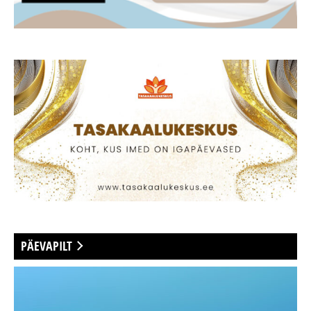
PÄEVAPILT