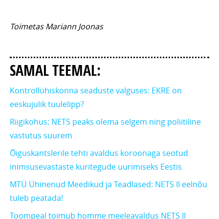
Toimetas Mariann Joonas
SAMAL TEEMAL:
Kontrollühiskonna seaduste valguses: EKRE on
eeskujulik tuulelipp?
Riigikohus: NETS peaks olema selgem ning poliitiline
vastutus suurem
Õiguskantslerile tehti avaldus koroonaga seotud
inimsusevastaste kuritegude uurimiseks Eestis
MTÜ Ühinenud Meedikud ja Teadlased: NETS II eelnõu
tuleb peatada!
Toompeal toimub homme meeleavaldus NETS II