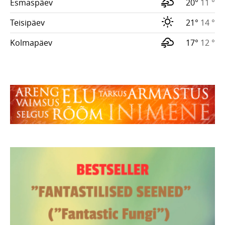
Esmaspäev
20°
11 °
Teisipäev
21°
14 °
Kolmapäev
17°
12 °