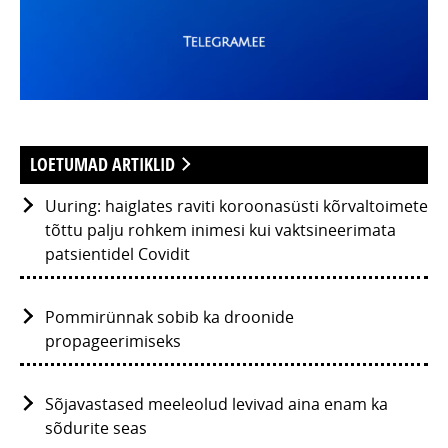
LOETUMAD ARTIKLID
Uuring: haiglates raviti koroonasüsti kõrvaltoimete
tõttu palju rohkem inimesi kui vaktsineerimata
patsientidel Covidit
Pommirünnak sobib ka droonide
propageerimiseks
Sõjavastased meeleolud levivad aina enam ka
sõdurite seas