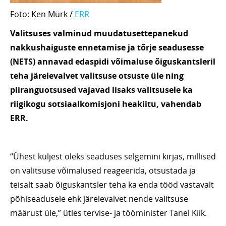
Foto: Ken Mürk /
ERR
Valitsuses valminud muudatusettepanekud
nakkushaiguste ennetamise ja tõrje seadusesse
(NETS) annavad edaspidi võimaluse õiguskantsleril
teha järelevalvet valitsuse otsuste üle ning
piiranguotsused vajavad lisaks valitsusele ka
riigikogu sotsiaalkomisjoni heakiitu, vahendab
ERR.
“Ühest küljest oleks seaduses selgemini kirjas, millised
on valitsuse võimalused reageerida, otsustada ja
teisalt saab õiguskantsler teha ka enda tööd vastavalt
põhiseadusele ehk järelevalvet nende valitsuse
määrust üle,” ütles tervise- ja tööminister Tanel Kiik.