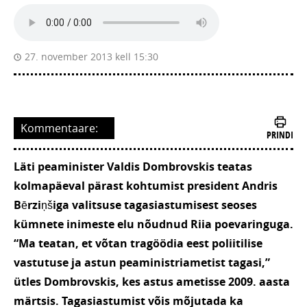
27. november 2013 kell 15:30
Kommentaare:
PRINDI
Läti peaminister Valdis Dombrovskis teatas
kolmapäeval pärast kohtumist president Andris
Bērziņšiga valitsuse tagasiastumisest seoses
kümnete inimeste elu nõudnud Riia poevaringuga.
“Ma teatan, et võtan tragöödia eest poliitilise
vastutuse ja astun peaministriametist tagasi,”
ütles Dombrovskis, kes astus ametisse 2009. aasta
märtsis. Tagasiastumist võis mõjutada ka