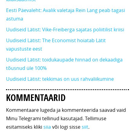
Eesti Päevaleht: Avalik valetaja Rein Lang peab tagasi
astuma
Uudiseid Lätist: Vike-Freiberga sajatas poliitilist kriisi
Uudiseid Lätist: The Economist hoiatab Lätit
vapustuste eest
Uudiseid Lätist: toidukaupade hinnad on dekaadiga
tõusnud üle 100%
Uudiseid Lätist: tekkimas on uus rahvaliikumine
KOMMENTAARID
Kommentaare lugeda ja kommenteerida saavad vaid
Minu Telegrami tellinud kasutajad. Tellimuse
esitamiseks kliki
siia
või logi sisse
siit
.