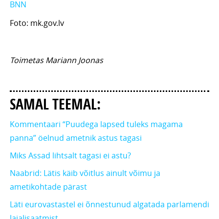
BNN
Foto: mk.gov.lv
Toimetas Mariann Joonas
SAMAL TEEMAL:
Kommentaari “Puudega lapsed tuleks magama
panna” öelnud ametnik astus tagasi
Miks Assad lihtsalt tagasi ei astu?
Naabrid: Lätis käib võitlus ainult võimu ja
ametikohtade pärast
Läti eurovastastel ei õnnestunud algatada parlamendi
laialisaatmist