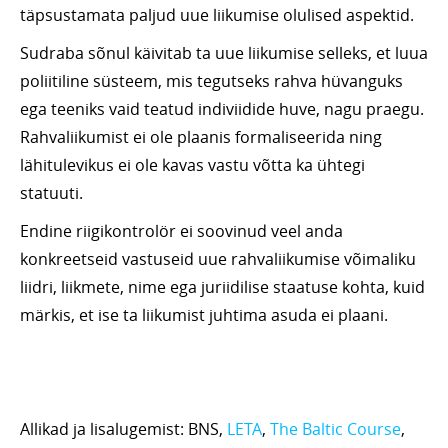
täpsustamata paljud uue liikumise olulised aspektid.
Sudraba sõnul käivitab ta uue liikumise selleks, et luua
poliitiline süsteem, mis tegutseks rahva hüvanguks
ega teeniks vaid teatud indiviidide huve, nagu praegu.
Rahvaliikumist ei ole plaanis formaliseerida ning
lähitulevikus ei ole kavas vastu võtta ka ühtegi
statuuti.
Endine riigikontrolör ei soovinud veel anda
konkreetseid vastuseid uue rahvaliikumise võimaliku
liidri, liikmete, nime ega juriidilise staatuse kohta, kuid
märkis, et ise ta liikumist juhtima asuda ei plaani.
Allikad ja lisalugemist: BNS,
LETA
,
The Baltic Course
,