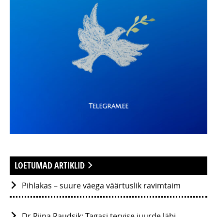
LOETUMAD ARTIKLID
Pihlakas – suure väega väärtuslik ravimtaim
Dr Riina Raudsik: Tagasi tervise juurde läbi