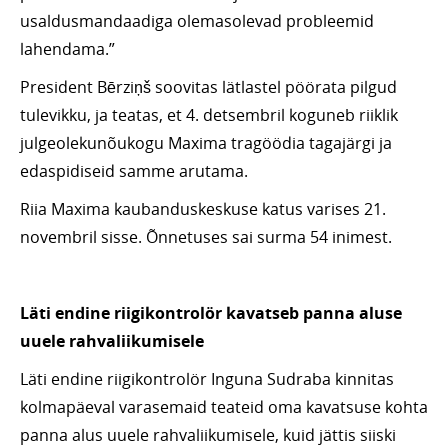
usaldusmandaadiga olemasolevad probleemid
lahendama.”
President Bērziņš soovitas lätlastel pöörata pilgud
tulevikku, ja teatas, et 4. detsembril koguneb riiklik
julgeolekunõukogu Maxima tragöödia tagajärgi ja
edaspidiseid samme arutama.
Riia Maxima kaubanduskeskuse katus varises 21.
novembril sisse. Õnnetuses sai surma 54 inimest.
Läti endine riigikontrolör kavatseb panna aluse
uuele rahvaliikumisele
Läti endine riigikontrolör Inguna Sudraba kinnitas
kolmapäeval varasemaid teateid oma kavatsuse kohta
panna alus uuele rahvaliikumisele, kuid jättis siiski