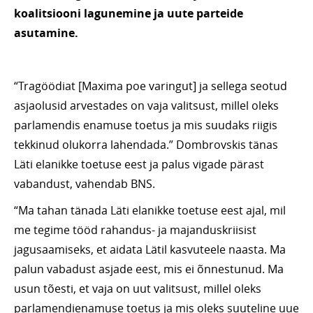
koalitsiooni lagunemine ja uute parteide
asutamine.
“Tragöödiat [Maxima poe varingut] ja sellega seotud
asjaolusid arvestades on vaja valitsust, millel oleks
parlamendis enamuse toetus ja mis suudaks riigis
tekkinud olukorra lahendada.” Dombrovskis tänas
Läti elanikke toetuse eest ja palus vigade pärast
vabandust, vahendab BNS.
“Ma tahan tänada Läti elanikke toetuse eest ajal, mil
me tegime tööd rahandus- ja majanduskriisist
jagusaamiseks, et aidata Lätil kasvuteele naasta. Ma
palun vabadust asjade eest, mis ei õnnestunud. Ma
usun tõesti, et vaja on uut valitsust, millel oleks
parlamendienamuse toetus ja mis oleks suuteline uue