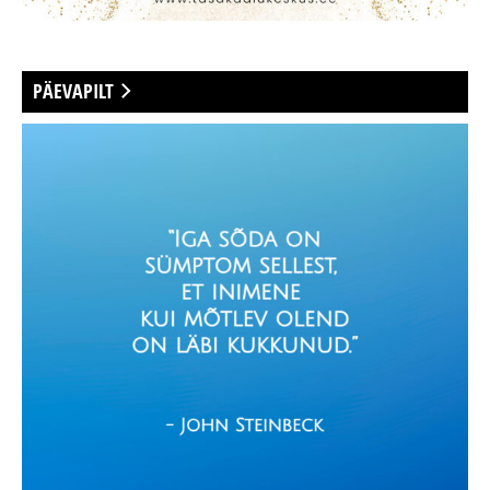
PÄEVAPILT