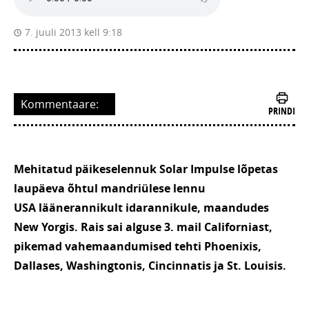
7. juuli 2013 kell 9:18
Kommentaare:
PRINDI
Mehitatud päikeselennuk Solar Impulse lõpetas
laupäeva õhtul mandriülese lennu
USA läänerannikult idarannikule, maandudes
New Yorgis. Rais sai alguse 3. mail Californiast,
pikemad vahemaandumised tehti Phoenixis,
Dallases, Washingtonis, Cincinnatis ja St. Louisis.