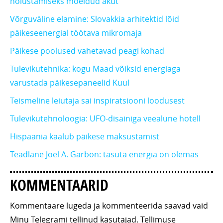
hoiustamiseks mõeldud akut
Võrguväline elamine: Slovakkia arhitektid lõid
päikeseenergial töötava mikromaja
Päikese poolused vahetavad peagi kohad
Tulevikutehnika: kogu Maad võiksid energiaga
varustada päikesepaneelid Kuul
Teismeline leiutaja sai inspiratsiooni loodusest
Tulevikutehnoloogia: UFO-disainiga veealune hotell
Hispaania kaalub päikese maksustamist
Teadlane Joel A. Garbon: tasuta energia on olemas
KOMMENTAARID
Kommentaare lugeda ja kommenteerida saavad vaid
Minu Telegrami tellinud kasutajad. Tellimuse