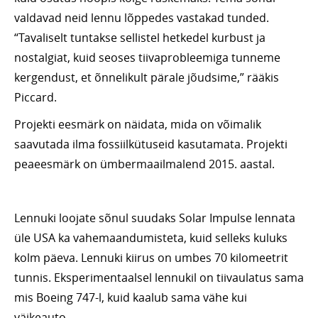
valdavad neid lennu lõppedes vastakad tunded.
“Tavaliselt tuntakse sellistel hetkedel kurbust ja
nostalgiat, kuid seoses tiivaprobleemiga tunneme
kergendust, et õnnelikult pärale jõudsime,” rääkis
Piccard.
Projekti eesmärk on näidata, mida on võimalik
saavutada ilma fossiilkütuseid kasutamata. Projekti
peaeesmärk on ümbermaailmalend 2015. aastal.
Lennuki loojate sõnul suudaks Solar Impulse lennata
üle USA ka vahemaandumisteta, kuid selleks kuluks
kolm päeva. Lennuki kiirus on umbes 70 kilomeetrit
tunnis. Eksperimentaalsel lennukil on tiivaulatus sama
mis Boeing 747-l, kuid kaalub sama vähe kui
väikeauto.