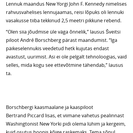
Lennuk maandus New Yorgi John F. Kennedy nimelises
rahvusvahelises lennujaamas, reisi lõpuks oli lennuki
vasakusse tiiba tekkinud 2,5 meetri pikkune rebend.
“Olen siia jõudmise üle väga õnnelik,” lausus Šveitsi
piloot André Borschberg pärast maandumist. “Iga
päikeselennukis veedetud hetk kujutas endast
avastust, uurimist. Asi ei ole pelgalt tehnoloogias, vaid
selles, mida kogu see ettevõtmine tähendab,” lausus
ta.
Borschbergi kaasmaalane ja kaaspiloot
Bertrand Piccard lisas, et viimane vahetus pealinnast
Washingtonist New Yorki pidi olema lühim ja kergeim,
kuid osutus hoopis kõige raskemaks. Tema sõnul