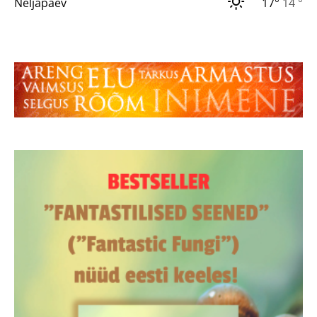
Neljapäev
17°
14 °