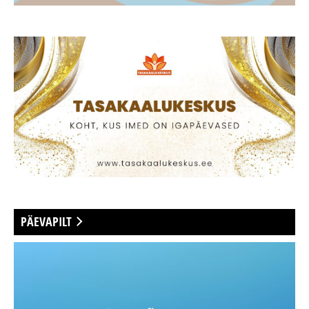
PÄEVAPILT