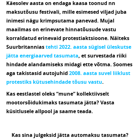
Käesolev aasta on endaga kaasa toonud nn
maksutõusu festivali, mille esimesed viljad juba
inimesi nägu krimpsutama panevad. Mujal
maailmas on erinevate hinnatõusude vastu
korraldatud erinevaid protestiaktsioone. Näiteks
Suurbritannias
tehti 2022. aasta sügisel üleskutse
jätta energiaarved tasumata
, et survestada riiki
hindade alandamiseks midagi ette võtma. Soomes
aga takistasid autojuhid
2008. aasta suvel liiklust
protestiks kütusehindade tõusu vastu
.
Kas eestlastel oleks “mune” kollektiivselt
mootorsõidukimaks tasumata jätta? Vasta
küsitlusele allpool ja saame teada.
Kas sina julgeksid jätta automaksu tasumata?