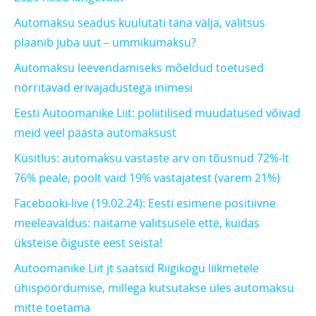
Automaksu seadus kuulutati täna välja, valitsus
plaanib juba uut – ummikumaksu?
Automaksu leevendamiseks mõeldud toetused
nörritavad erivajadustega inimesi
Eesti Autoomanike Liit: poliitilised muudatused võivad
meid veel päästa automaksust
Küsitlus: automaksu vastaste arv on tõusnud 72%-lt
76% peale, poolt vaid 19% vastajatest (varem 21%)
Facebooki-live (19.02.24): Eesti esimene positiivne
meeleavaldus: näitame valitsusele ette, kuidas
üksteise õiguste eest seista!
Autoomanike Liit jt saatsid Riigikogu liikmetele
ühispöördumise, millega kutsutakse üles automaksu
mitte toetama