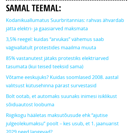
SAMAL TEEMAL:
Kodanikuallumatus Suurbritannias: rahvas ähvardab
jätta elektri- ja gaasiarved maksmata
3,5% reegel: kuidas “arvukas” vähemus saab
vägivallatult protestides maailma muuta
85% vastanutest jätaks protestiks elektriarved
tasumata (kui teised teeksid sama)
Võtame eeskujuks? Kuidas soomlased 2008. aastal
valitsust kütusehinna pärast survestasid
Bolt ootab, et automaks suunaks inimesi isiklikust
sõiduautost loobuma
Riigikogu hääletas maksutõusude ehk “ajutise
julgeolekumaksu” poolt – kes usub, et 1. jaanuarist
2029 need langevad?