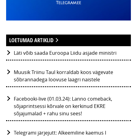
LOETUMAD ARTIKLID
Läti võib saada Euroopa Liidu asjade ministri
Muusik Triinu Taul korraldab koos vägevate
sõbrannadega loovuse laagri naistele
Facebooki-live (01.03.24): Lanno comeback,
sõjaprintsessi kõrvale on kerkinud EKRE
sõjajumalad + rahu sinu sees!
Telegrami järjejutt: Alkeemiline kaemus I