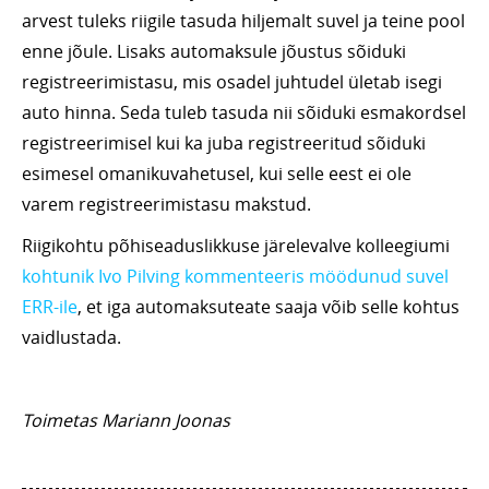
arvest tuleks riigile tasuda hiljemalt suvel ja teine pool
enne jõule. Lisaks automaksule jõustus sõiduki
registreerimistasu, mis osadel juhtudel ületab isegi
auto hinna. Seda tuleb tasuda nii sõiduki esmakordsel
registreerimisel kui ka juba registreeritud sõiduki
esimesel omanikuvahetusel, kui selle eest ei ole
varem registreerimistasu makstud.
Riigikohtu põhiseaduslikkuse järelevalve kolleegiumi
kohtunik Ivo Pilving kommenteeris möödunud suvel
ERR-ile
, et iga automaksuteate saaja võib selle kohtus
vaidlustada.
Toimetas Mariann Joonas