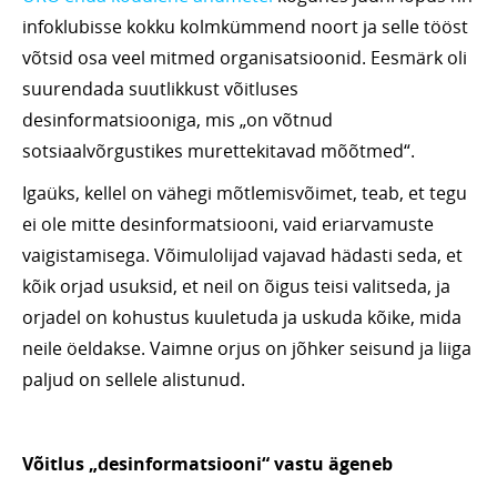
infoklubisse kokku kolmkümmend noort ja selle tööst
võtsid osa veel mitmed organisatsioonid. Eesmärk oli
suurendada suutlikkust võitluses
desinformatsiooniga, mis „on võtnud
sotsiaalvõrgustikes murettekitavad mõõtmed“.
Igaüks, kellel on vähegi mõtlemisvõimet, teab, et tegu
ei ole mitte desinformatsiooni, vaid eriarvamuste
vaigistamisega. Võimulolijad vajavad hädasti seda, et
kõik orjad usuksid, et neil on õigus teisi valitseda, ja
orjadel on kohustus kuuletuda ja uskuda kõike, mida
neile öeldakse. Vaimne orjus on jõhker seisund ja liiga
paljud on sellele alistunud.
Võitlus „desinformatsiooni“ vastu ägeneb