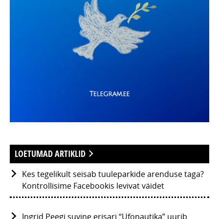
LOETUMAD ARTIKLID
Kes tegelikult seisab tuuleparkide arenduse taga?
Kontrollisime Facebookis levivat väidet
Ingrid Peegi suvine erisari “Ufonautika” uurib