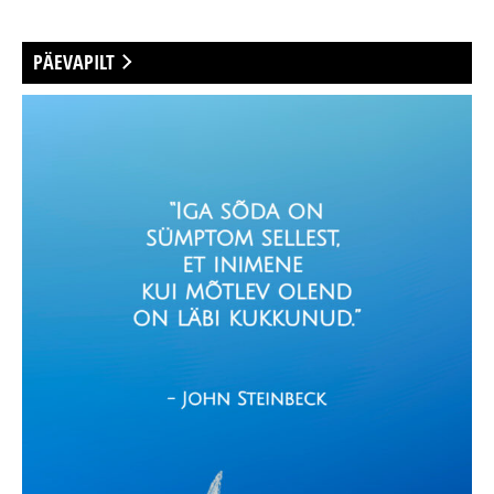
PÄEVAPILT