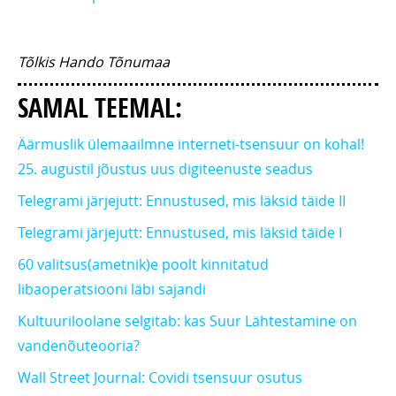
Tõlkis Hando Tõnumaa
SAMAL TEEMAL:
Äärmuslik ülemaailmne interneti-tsensuur on kohal!
25. augustil jõustus uus digiteenuste seadus
Telegrami järjejutt: Ennustused, mis läksid täide II
Telegrami järjejutt: Ennustused, mis läksid täide I
60 valitsus(ametnik)e poolt kinnitatud
libaoperatsiooni läbi sajandi
Kultuuriloolane selgitab: kas Suur Lähtestamine on
vandenõuteooria?
Wall Street Journal: Covidi tsensuur osutus