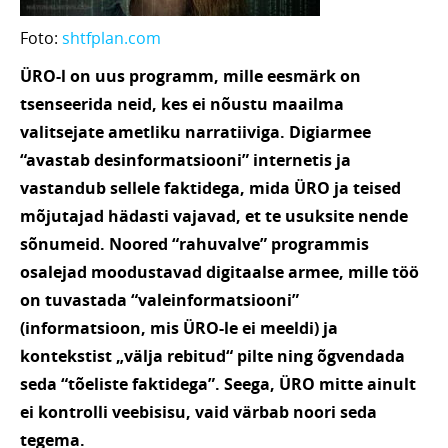
Foto:
shtfplan.com
ÜRO-l on uus programm, mille eesmärk on
tsenseerida neid, kes ei nõustu maailma
valitsejate ametliku narratiiviga. Digiarmee
“avastab desinformatsiooni” internetis ja
vastandub sellele faktidega, mida ÜRO ja teised
mõjutajad hädasti vajavad, et te usuksite nende
sõnumeid. Noored “rahuvalve” programmis
osalejad moodustavad digitaalse armee, mille töö
on tuvastada “valeinformatsiooni”
(informatsioon, mis ÜRO-le ei meeldi) ja
kontekstist „välja rebitud“ pilte ning õgvendada
seda “tõeliste faktidega”. Seega, ÜRO mitte ainult
ei kontrolli veebisisu, vaid värbab noori seda
tegema.