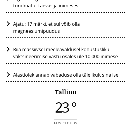
tundmatut taevas ja inimeses
Ajatu: 17 märki, et sul võib olla
magneesiumipuudus
Riia massiivsel meeleavaldusel kohustusliku
vaktsineerimise vastu osales üle 10 000 inimese
Alastiolek annab vabaduse olla täielikult sina ise
Tallinn
23 °
FEW CLOUDS