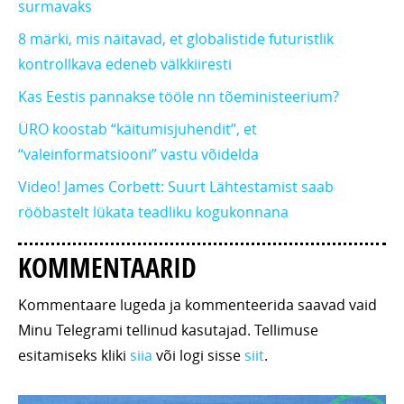
surmavaks
8 märki, mis näitavad, et globalistide futuristlik
kontrollkava edeneb välkkiiresti
Kas Eestis pannakse tööle nn tõeministeerium?
ÜRO koostab “käitumisjuhendit”, et
“valeinformatsiooni” vastu võidelda
Video! James Corbett: Suurt Lähtestamist saab
rööbastelt lükata teadliku kogukonnana
KOMMENTAARID
Kommentaare lugeda ja kommenteerida saavad vaid
Minu Telegrami tellinud kasutajad. Tellimuse
esitamiseks kliki
siia
või logi sisse
siit
.