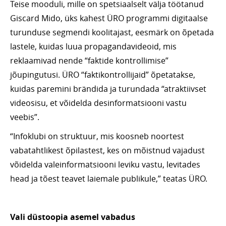
Teise mooduli, mille on spetsiaalselt välja töötanud
Giscard Mido, üks kahest ÜRO programmi digitaalse
turunduse segmendi koolitajast, eesmärk on õpetada
lastele, kuidas luua propagandavideoid, mis
reklaamivad nende “faktide kontrollimise”
jõupingutusi. ÜRO “faktikontrollijaid” õpetatakse,
kuidas paremini brändida ja turundada “atraktiivset
videosisu, et võidelda desinformatsiooni vastu
veebis”.
“Infoklubi on struktuur, mis koosneb noortest
vabatahtlikest õpilastest, kes on mõistnud vajadust
võidelda valeinformatsiooni leviku vastu, levitades
head ja tõest teavet laiemale publikule,” teatas ÜRO.
Vali düstoopia asemel vabadus