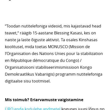
“Toodan nutitelefoniga videoid, mis kajastavad head
teavet,“ räägib 15-aastane Blessing Kasasi, kes on
naiste ja laste õiguste aktivist. Ta osales Kinshasas
koolitusel, mida toetas MONUSCO (Mission de
l’Organisation des Nations Unies pour la stabilization
en République démocratique du Congo) /
Organisatsiooni stabiliseerimismissioon Kongo
Demokraatlikus Vabariigis) programm nutitelefoniga
digitaalse sisu tootmisel.
Mis toimub? Eriarvamuste vaigistamine
ÜRO enda kodulehe andmetel
kogunes juuni lõpus nn