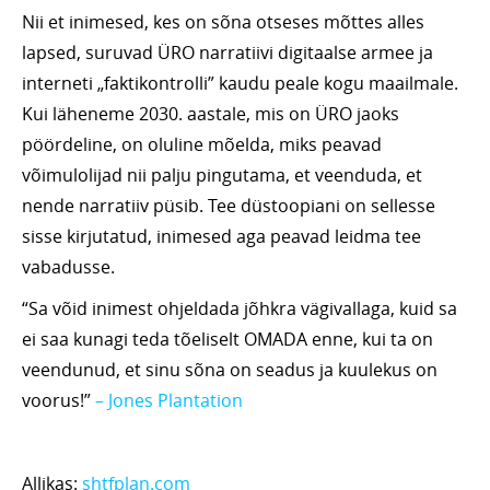
Nii et inimesed, kes on sõna otseses mõttes alles
lapsed, suruvad ÜRO narratiivi digitaalse armee ja
interneti „faktikontrolli” kaudu peale kogu maailmale.
Kui läheneme 2030. aastale, mis on ÜRO jaoks
pöördeline, on oluline mõelda, miks peavad
võimulolijad nii palju pingutama, et veenduda, et
nende narratiiv püsib. Tee düstoopiani on sellesse
sisse kirjutatud, inimesed aga peavad leidma tee
vabadusse.
“Sa võid inimest ohjeldada jõhkra vägivallaga, kuid sa
ei saa kunagi teda tõeliselt OMADA enne, kui ta on
veendunud, et sinu sõna on seadus ja kuulekus on
voorus!”
– Jones Plantation
Allikas:
shtfplan.com