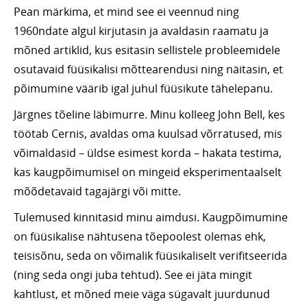
Pean märkima, et mind see ei veennud ning
1960ndate algul kirjutasin ja avaldasin raamatu ja
mõned artiklid, kus esitasin sellistele probleemidele
osutavaid füüsikalisi mõttearendusi ning näitasin, et
põimumine väärib igal juhul füüsikute tähelepanu.
Järgnes tõeline läbimurre. Minu kolleeg John Bell, kes
töötab Cernis, avaldas oma kuulsad võrratused, mis
võimaldasid – üldse esimest korda – hakata testima,
kas kaugpõimumisel on mingeid eksperimentaalselt
mõõdetavaid tagajärgi või mitte.
Tulemused kinnitasid minu aimdusi. Kaugpõimumine
on füüsikalise nähtusena tõepoolest olemas ehk,
teisisõnu, seda on võimalik füüsikaliselt verifitseerida
(ning seda ongi juba tehtud). See ei jäta mingit
kahtlust, et mõned meie väga sügavalt juurdunud