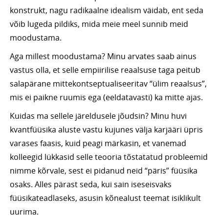
konstrukt, nagu radikaalne idealism väidab, ent seda
võib lugeda pildiks, mida meie meel sunnib meid
moodustama.
Aga millest moodustama? Minu arvates saab ainus
vastus olla, et selle empiirilise reaalsuse taga peitub
salapärane mittekontseptualiseeritav “ülim reaalsus”,
mis ei paikne ruumis ega (eeldatavasti) ka mitte ajas.
Kuidas ma sellele järeldusele jõudsin? Minu huvi
kvantfüüsika aluste vastu kujunes välja karjääri üpris
varases faasis, kuid peagi märkasin, et vanemad
kolleegid lükkasid selle teooria tõstatatud probleemid
nimme kõrvale, sest ei pidanud neid “päris” füüsika
osaks. Alles pärast seda, kui sain iseseisvaks
füüsikateadlaseks, asusin kõnealust teemat isiklikult
uurima.