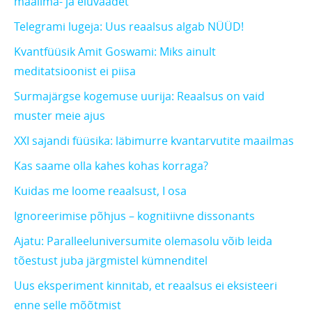
maailma- ja eluvaadet
Telegrami lugeja: Uus reaalsus algab NÜÜD!
Kvantfüüsik Amit Goswami: Miks ainult
meditatsioonist ei piisa
Surmajärgse kogemuse uurija: Reaalsus on vaid
muster meie ajus
XXI sajandi füüsika: läbimurre kvantarvutite maailmas
Kas saame olla kahes kohas korraga?
Kuidas me loome reaalsust, I osa
Ignoreerimise põhjus – kognitiivne dissonants
Ajatu: Paralleeluniversumite olemasolu võib leida
tõestust juba järgmistel kümnenditel
Uus eksperiment kinnitab, et reaalsus ei eksisteeri
enne selle mõõtmist