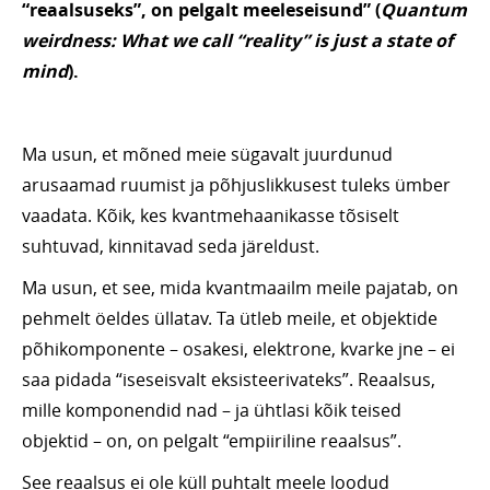
“reaalsuseks”, on pelgalt meeleseisund
” (
Quantum
weirdness: What we call “reality” is just a state of
mind
).
Ma usun, et mõned meie sügavalt juurdunud
arusaamad ruumist ja põhjuslikkusest tuleks ümber
vaadata. Kõik, kes kvantmehaanikasse tõsiselt
suhtuvad, kinnitavad seda järeldust.
Ma usun, et see, mida kvantmaailm meile pajatab, on
pehmelt öeldes üllatav. Ta ütleb meile, et objektide
põhikomponente – osakesi, elektrone, kvarke jne – ei
saa pidada “iseseisvalt eksisteerivateks”. Reaalsus,
mille komponendid nad – ja ühtlasi kõik teised
objektid – on, on pelgalt “empiiriline reaalsus”.
See reaalsus ei ole küll puhtalt meele loodud