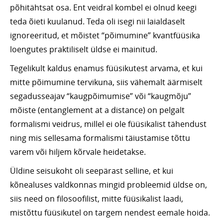
põhitähtsat osa. Ent veidral kombel ei olnud keegi
teda õieti kuulanud. Teda oli isegi nii laialdaselt
ignoreeritud, et mõistet “põimumine” kvantfüüsika
loengutes praktiliselt üldse ei mainitud.
Tegelikult kaldus enamus füüsikutest arvama, et kui
mitte põimumine tervikuna, siis vähemalt äärmiselt
segadusseajav “kaugpõimumise” või “kaugmõju”
mõiste (entanglement at a distance) on pelgalt
formalismi veidrus, millel ei ole füüsikalist tähendust
ning mis sellesama formalismi täiustamise tõttu
varem või hiljem kõrvale heidetakse.
Üldine seisukoht oli seepärast selline, et kui
kõnealuses valdkonnas mingid probleemid üldse on,
siis need on filosoofilist, mitte füüsikalist laadi,
mistõttu füüsikutel on targem nendest eemale hoida.