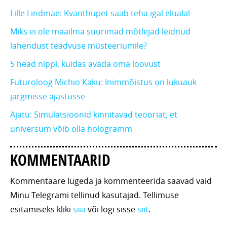
Lille Lindmäe: Kvanthüpet saab teha igal elualal
Miks ei ole maailma suurimad mõtlejad leidnud
lahendust teadvuse müsteeriumile?
5 head nippi, kuidas avada oma loovust
Futuroloog Michio Kaku: Inimmõistus on lukuauk
järgmisse ajastusse
Ajatu: Simulatsioonid kinnitavad teooriat, et
universum võib olla hologramm
KOMMENTAARID
Kommentaare lugeda ja kommenteerida saavad vaid
Minu Telegrami tellinud kasutajad. Tellimuse
esitamiseks kliki
siia
või logi sisse
siit
.