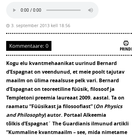
3. september 2013 kell 18:56
Kommentaare:
0
PRINDI
Kogu elu kvantmehaanikat uurinud Bernard
d’Espagnat on veendunud, et meie poolt tajutav
maailm on ülima reaalsuse pelk vari. Bernard
d’Espagnat on teoreetiline füüsik, filosoof ja
Templetoni preemia laureaat 2009. aastal. Ta on
raamatu “Füüsikast ja filosoofiast” (
On Physics
and Philosophy
) autor. Portaal Alkeemia
tõlkis d’Espagnat´ The Guardianis ilmunud artikli
“
Kummaline kvantmaailm – see, mida nimetame