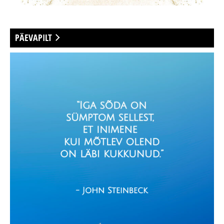
PÄEVAPILT