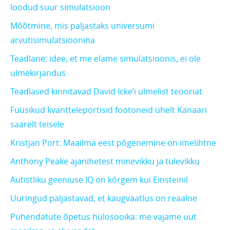
loodud suur simulatsioon
Mõõtmine, mis paljastaks universumi
arvutisimulatsioonina
Teadlane: idee, et me elame simulatsioonis, ei ole
ulmekirjandus
Teadlased kinnitavad David Icke’i ulmelist teooriat
Füüsikud kvantteleportisid footoneid ühelt Kanaari
saarelt teisele
Kristjan Port: Maailma eest põgenemine on imelihtne
Anthony Peake ajanihetest minevikku ja tulevikku
Autistliku geeniuse IQ on kõrgem kui Einsteinil
Uuringud paljastavad, et kaugvaatlus on reaalne
Pühendatute õpetus hülosooika: me vajame uut