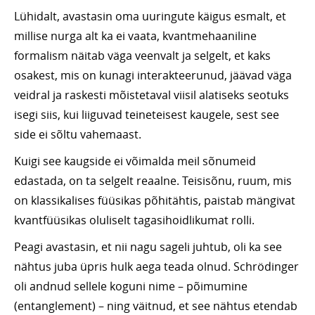
Lühidalt, avastasin oma uuringute käigus esmalt, et
millise nurga alt ka ei vaata, kvantmehaaniline
formalism näitab väga veenvalt ja selgelt, et kaks
osakest, mis on kunagi interakteerunud, jäävad väga
veidral ja raskesti mõistetaval viisil alatiseks seotuks
isegi siis, kui liiguvad teineteisest kaugele, sest see
side ei sõltu vahemaast.
Kuigi see kaugside ei võimalda meil sõnumeid
edastada, on ta selgelt reaalne. Teisisõnu, ruum, mis
on klassikalises füüsikas põhitähtis, paistab mängivat
kvantfüüsikas oluliselt tagasihoidlikumat rolli.
Peagi avastasin, et nii nagu sageli juhtub, oli ka see
nähtus juba üpris hulk aega teada olnud. Schrödinger
oli andnud sellele koguni nime – põimumine
(entanglement) – ning väitnud, et see nähtus etendab