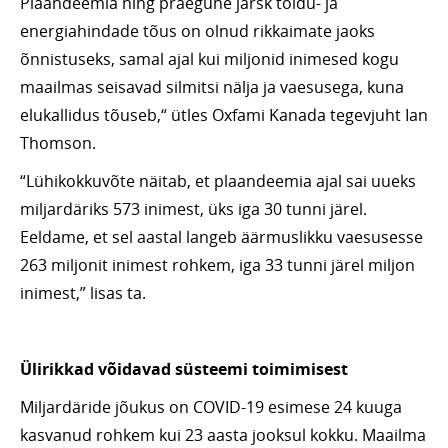
Plaandeemia ning praegune järsk toidu- ja
energiahindade tõus on olnud rikkaimate jaoks
õnnistuseks, samal ajal kui miljonid inimesed kogu
maailmas seisavad silmitsi nälja ja vaesusega, kuna
elukallidus tõuseb,“ ütles Oxfami Kanada tegevjuht Ian
Thomson.
“Lühikokkuvõte näitab, et plaandeemia ajal sai uueks
miljardäriks 573 inimest, üks iga 30 tunni järel.
Eeldame, et sel aastal langeb äärmuslikku vaesusesse
263 miljonit inimest rohkem, iga 33 tunni järel miljon
inimest,” lisas ta.
Ülirikkad võidavad süsteemi toimimisest
Miljardäride jõukus on COVID-19 esimese 24 kuuga
kasvanud rohkem kui 23 aasta jooksul kokku. Maailma