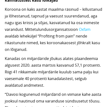
Kannatustest kasu lõikajad
Koroona on kaks aastat maailma räsinud – killustanud
ja lõhestanud, tapnud ja vaesust suurendanud, aga
nagu igas kriisis ja sõjas, kasvatanud ka osa inimeste
varandust. Mittetulundusorganisatsioon
Oxfam
avaldab leheküljel “Profiting from pain” nende
rikastunute nimed, kes koroonakaosest jõhkralt kasu
on lõiganud.
Kanadas on miljardäride jõukus alates plaandeemia
algusest 2020. aasta märtsis kasvanud 57,1 protsenti.
Riigi 41 rikkaimale miljardärile kuulub sama palju kui
vaesemale 40 protsenti kanadalastest, selgub
avaldatud andmetest.
“Davosi kogunenud miljardärid on viimase kahe aasta
jooksul nautinud oma varanduse sündsusetut tõusu.