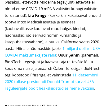
(vasakul), ettevõtte Moderna tegevjuht (ettevõte ei
olnud enne COVID-19 mRNA vaktsiini kunagi vaktsiini
turustanud);
Liu Fangyi
(keskel), isikukaitsevahendeid
tootva Intco Medicali asutaja ja esimees
(kaubavalikusse kuuluvad muu hulgas kindad,
näomaskid, isoleerivad hommikumantlid ja
kätepuhastusvahend); ainuüksi California saatis 2020.
aastal Hiinale näomaskide jaoks
1 miljard dollarit USA
COVID-i maksumaksjate raha
;
Uğur Şahin
(paremal),
BioNTechi tegevjuht ja kaasasutaja (ettevõte lõi ta
koos oma naise ja peaarsti Özlem Türeciga); BioNTech
tegi koostööd Pfizeriga, et valmistada
11. detsembril
2020 tollase presidendi Donald Trumpi survel USA
reguleerijate poolt heakskiidetud esimene vaktsiin
.