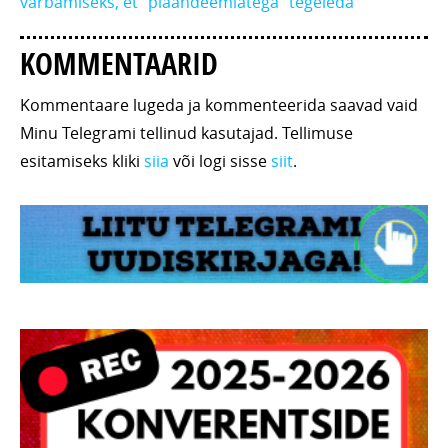
värbamiseks, et “plaandeemiatega” tegeleda
KOMMENTAARID
Kommentaare lugeda ja kommenteerida saavad vaid
Minu Telegrami tellinud kasutajad. Tellimuse
esitamiseks kliki
siia
või logi sisse
siit
.