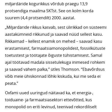
miljardäride kogurikkus võrdub praegu 13,9
protsendiga maailma SKTst. See on kolm korda
suurem (4,4 protsendilt) 2000. aastal.
„Miljardäride rikkus kasvab, sest ülirikkad on süsteemi
aastakümneid rikkunud ja saavad nüüd sellest kasu.
Rikkaimad – kellest enamik on mehed – saavad kasu
erastamisest, farmaatsiamonopolidest, fossiilkütuste
toetustest ja töötajate õiguste tühistamisest. Samal
ajal töötavad madala sissetulekuga inimesed rohkem
ja saavad vähem palka,” ütles Thomson. “Ebavõrdsus
võib meie ühiskonnad lõhki kiskuda, kui me seda ei
peata.”
Oxfami uued uuringud näitavad ka, et energia-,
toiduaine- ja farmaatsiasektori ettevõtted, kus
monopolid on eriti levinud, teenivad rekordiliselt