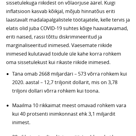
sissetulekuga riikidest on võlaorjuse äärel. Kuigi
inflatsioon kasvab kõikjal, mõjub hinnatõus eriti
laastavalt madalapalgalistele töötajatele, kelle tervis ja
elatis olid juba COVID-19 suhtes kõige haavatavamad,
eriti naised, rassi tõttu diskrimineeritud ja
marginaliseeritud inimesed. Vaesemate riikide
inimesed kulutavad toidule üle kahe korra rohkem
oma sissetulekust kui rikaste riikide inimesed.
Täna omab 2668 miljardäri – 573 võrra rohkem kui
2020. aastal – 12,7 triljonit dollarit, mis on 3,78
triljoni dollari võrra rohkem kui toona.
Maailma 10 rikkaimat meest omavad rohkem vara
kui 40 protsenti inimkonnast ehk 3,1 miljardit
inimest.