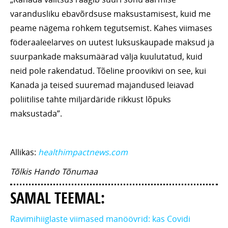
varandusliku ebavõrdsuse maksustamisest, kuid me
peame nägema rohkem tegutsemist. Kahes viimases
föderaaleelarves on uutest luksuskaupade maksud ja
suurpankade maksumäärad välja kuulutatud, kuid
neid pole rakendatud. Tõeline proovikivi on see, kui
Kanada ja teised suuremad majandused leiavad
poliitilise tahte miljardäride rikkust lõpuks
maksustada”.
Allikas:
healthimpactnews.com
Tõlkis Hando Tõnumaa
SAMAL TEEMAL:
Ravimihiiglaste viimased manöövrid: kas Covidi