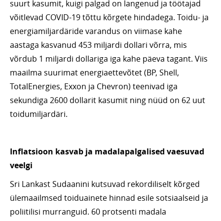
suurt kasumit, kuigi palgad on langenud ja töötajad
võitlevad COVID-19 tõttu kõrgete hindadega. Toidu- ja
energiamiljardäride varandus on viimase kahe
aastaga kasvanud 453 miljardi dollari võrra, mis
võrdub 1 miljardi dollariga iga kahe päeva tagant. Viis
maailma suurimat energiaettevõtet (BP, Shell,
TotalEnergies, Exxon ja Chevron) teenivad iga
sekundiga 2600 dollarit kasumit ning nüüd on 62 uut
toidumiljardäri.
Inflatsioon kasvab ja madalapalgalised vaesuvad
veelgi
Sri Lankast Sudaanini kutsuvad rekordiliselt kõrged
ülemaailmsed toiduainete hinnad esile sotsiaalseid ja
poliitilisi murranguid. 60 protsenti madala