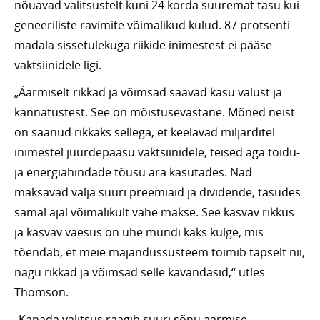
nõuavad valitsustelt kuni 24 korda suuremat tasu kui
geneeriliste ravimite võimalikud kulud. 87 protsenti
madala sissetulekuga riikide inimestest ei pääse
vaktsiinidele ligi.
„Äärmiselt rikkad ja võimsad saavad kasu valust ja
kannatustest. See on mõistusevastane. Mõned neist
on saanud rikkaks sellega, et keelavad miljarditel
inimestel juurdepääsu vaktsiinidele, teised aga toidu-
ja energiahindade tõusu ära kasutades. Nad
maksavad välja suuri preemiaid ja dividende, tasudes
samal ajal võimalikult vähe makse. See kasvav rikkus
ja kasvav vaesus on ühe mündi kaks külge, mis
tõendab, et meie majandussüsteem toimib täpselt nii,
nagu rikkad ja võimsad selle kavandasid,“ ütles
Thomson.
„Kanada valitsus räägib suuri sõnu äärmise