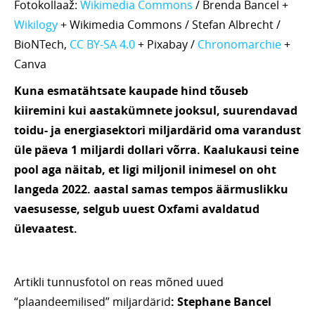
Fotokollaaž:
Wikimedia Commons
/ Brenda Bancel +
Wikilogy
+ Wikimedia Commons / Stefan Albrecht /
BioNTech,
CC BY-SA 4.0
+ Pixabay /
Chronomarchie
+
Canva
Kuna esmatähtsate kaupade hind tõuseb
kiiremini kui aastakümnete jooksul, suurendavad
toidu- ja energiasektori miljardärid oma varandust
üle päeva 1 miljardi dollari võrra. Kaalukausi teine
pool aga näitab, et ligi miljonil inimesel on oht
langeda 2022. aastal samas tempos äärmuslikku
vaesusesse, selgub uuest Oxfami avaldatud
ülevaatest.
Artikli tunnusfotol on reas mõned uued
“plaandeemilised” miljardärid
: Stephane Bancel