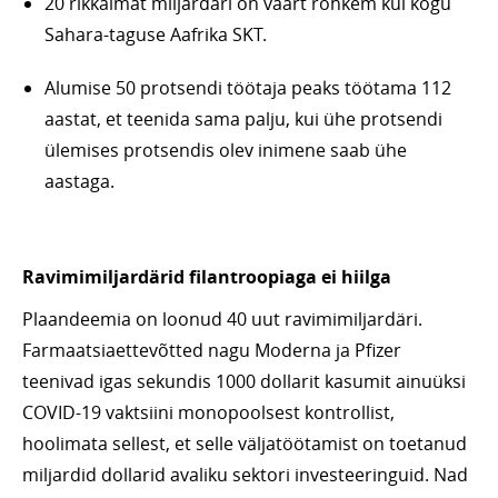
20 rikkaimat miljardäri on väärt rohkem kui kogu
Sahara-taguse Aafrika SKT.
Alumise 50 protsendi töötaja peaks töötama 112
aastat, et teenida sama palju, kui ühe protsendi
ülemises protsendis olev inimene saab ühe
aastaga.
Ravimimiljardärid filantroopiaga ei hiilga
Plaandeemia on loonud 40 uut ravimimiljardäri.
Farmaatsiaettevõtted nagu Moderna ja Pfizer
teenivad igas sekundis 1000 dollarit kasumit ainuüksi
COVID-19 vaktsiini monopoolsest kontrollist,
hoolimata sellest, et selle väljatöötamist on toetanud
miljardid dollarid avaliku sektori investeeringuid. Nad