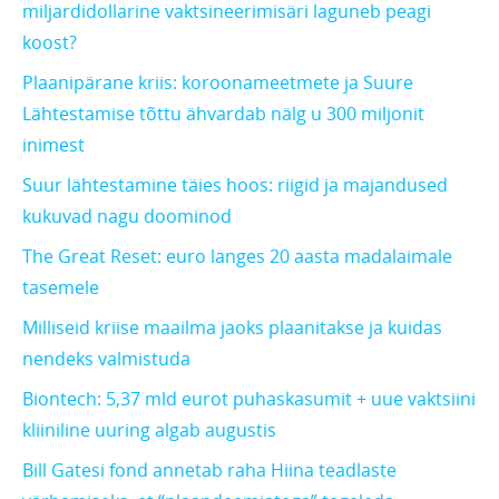
miljardidollarine vaktsineerimisäri laguneb peagi
koost?
Plaanipärane kriis: koroonameetmete ja Suure
Lähtestamise tõttu ähvardab nälg u 300 miljonit
inimest
Suur lähtestamine täies hoos: riigid ja majandused
kukuvad nagu doominod
The Great Reset: euro langes 20 aasta madalaimale
tasemele
Milliseid kriise maailma jaoks plaanitakse ja kuidas
nendeks valmistuda
Biontech: 5,37 mld eurot puhaskasumit + uue vaktsiini
kliiniline uuring algab augustis
Bill Gatesi fond annetab raha Hiina teadlaste