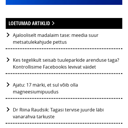
LOETUMAD ARTIKLID
Ajalooliselt madalaim tase: meedia suur
metsatulekahjude pettus
Kes tegelikult seisab tuuleparkide arenduse taga?
Kontrollisime Facebookis levivat väidet
Ajatu: 17 märki, et sul võib olla
magneesiumipuudus
Dr Riina Raudsik: Tagasi tervise juurde läbi
vanarahva tarkuste