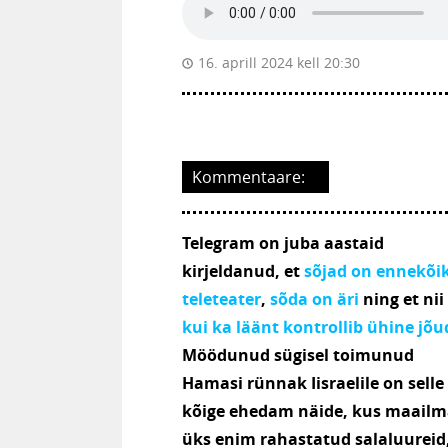
16. aprill 2024 kell 20:30
Kommentaare:
Telegram on juba aastaid
kirjeldanud, et
sõjad on ennekõi
teleteater
,
sõda on äri
ning et nii
kui ka läänt kontrollib ühine jõu
Möödunud sügisel toimunud
Hamasi rünnak Iisraelile on selle
kõige ehedam näide, kus maail
üks enim rahastatud salaluureid