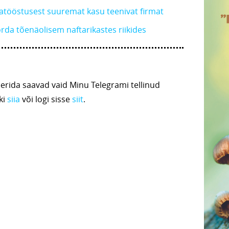
õjatööstusest suuremat kasu teenivat firmat
rda tõenäolisem naftarikastes riikides
ida saavad vaid Minu Telegrami tellinud
ki
siia
või logi sisse
siit
.