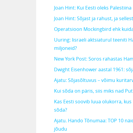
Joan Hint: Kui Eesti oleks Palestii
Joan Hint: Sõjast ja rahust, ja selles
Operatsioon Mockingbird ehk kuid
Uuring: Iisraeli aktsiaturul teenit
miljoneid?
New York Post: Soros rahastas Ham
Dwight Eisenhower aastal 1961: sõja
Ajatu: Sõjasõltuvus – võimu kurita
Kui sõda on päris, siis miks nad Put
Kas Eesti soovib luua olukorra, kus 
sõda?
Ajatu. Hando Tõnumaa: TOP 10 näid
jõudu