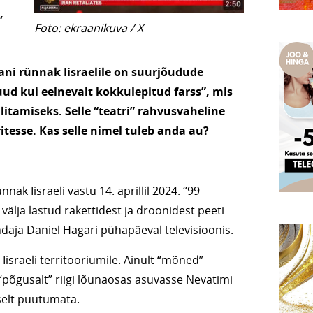
,
Foto: ekraanikuva / X
ani rünnak Iisraelile on suurjõudude
ud kui eelnevalt kokkulepitud farss”, mis
ilitamiseks. Selle “teatri” rahvusvaheline
ritesse. Kas selle nimel tuleb anda au?
nak Iisraeli vastu 14. aprillil 2024. “99
u välja lastud rakettidest ja droonidest peeti
indaja Daniel Hagari pühapäeval televisioonis.
 Iisraeli territooriumile. Ainult “mõned”
li “põgusalt” riigi lõunaosas asuvasse Nevatimi
selt puutumata.