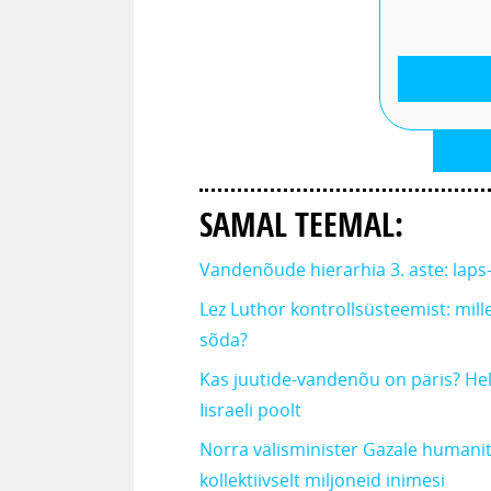
SAMAL TEEMAL:
Vandenõude hierarhia 3. aste: laps
Lez Luthor kontrollsüsteemist: mill
sõda?
Kas juutide-vandenõu on päris? He
Iisraeli poolt
Norra välisminister Gazale humani
kollektiivselt miljoneid inimesi