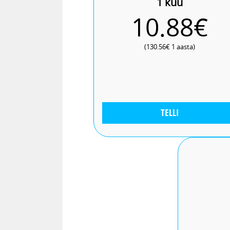
1 kuu
10.88€
(130.56€ 1 aasta)
TELLI