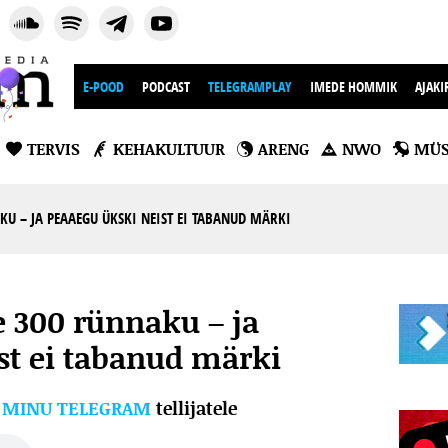
E-POOD
PODCAST
TELEGRAMPLAY
IMEDE HOMMIK
AJAKI
TERVIS
KEHAKULTUUR
ARENG
NWO
MÜS
KU – JA PEAAEGU ÜKSKI NEIST EI TABANUD MÄRKI
e 300 rünnaku – ja
st ei tabanud märki
l
MINU TELEGRAM
tellijatele