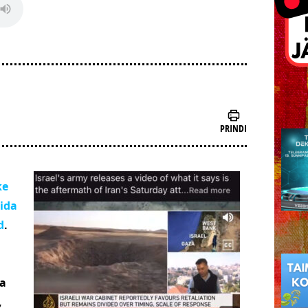
PRINDI
ke
ida
d
.
ma
,