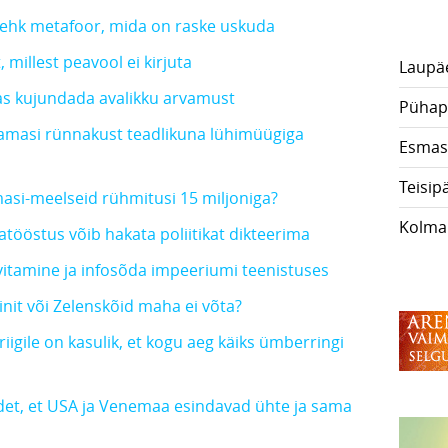
na ehk metafoor, mida on raske uskuda
t, millest peavool ei kirjuta
Laupä
as kujundada avalikku arvamust
Pühap
i Hamasi rünnakust teadlikuna lühimüügiga
Esmas
Teisip
asi-meelseid rühmitusi 15 miljoniga?
Kolma
tööstus võib hakata poliitikat dikteerima
rvitamine ja infosõda impeeriumi teenistuses
init või Zelenskõid maha ei võta?
riigile on kasulik, et kogu aeg käiks ümberringi
et, et USA ja Venemaa esindavad ühte ja sama