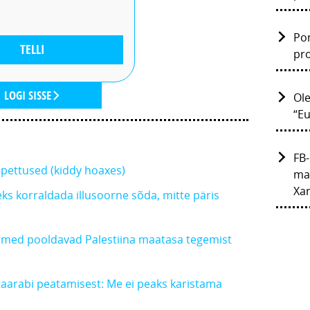
Po
TELLI
pr
LOGI SISSE
Ol
“E
FB-
-pettused (kiddy hoaxes)
ma
Xa
eks korraldada illusoorne sõda, mitte päris
lmed pooldavad Palestiina maatasa tegemist
taarabi peatamisest: Me ei peaks karistama