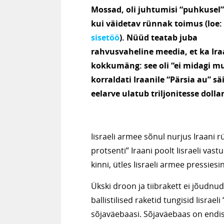
Mossad, oli juhtumisi “puhkusel”
kui väidetav rünnak toimus (loe:
sisetöö
). Nüüd teatab juba
rahvusvaheline meedia, et ka Ira
kokkumäng: see oli “ei midagi mu
korraldati Iraanile “Pärsia au” sä
eelarve ulatub triljonitesse dolla
Iisraeli armee sõnul nurjus Iraani rün
protsenti” Iraani poolt Iisraeli vast
kinni, ütles Iisraeli armee pressies
Ükski droon ja tiibrakett ei jõudnud
ballistilised raketid tungisid Iisrae
sõjaväebaasi. Sõjaväebaas on endi