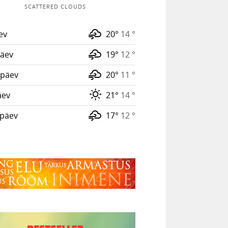
SCATTERED CLOUDS
ev
20°
14 °
äev
19°
12 °
päev
20°
11 °
äev
21°
14 °
päev
17°
12 °