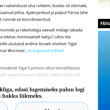
eri vahendusel üha rohkem, kuidas oli võimalik,
 saanud pihta. Ajakirjanikud ja paljud Pärsia lahe
t rünnak oli koordineeritud.
PÄEV
droonide ja rakettidega vaevalt midagi tabada
a tekitas minimaalselt kahju? Lähis-Ida
mille asutasid endine Iisraeli ohvitser Yigal
eyrav Wurmser,
on kogunud mõned
residendi Yigal Carmoni sõnul kooskõlastas
aaks vigastada ega hukkuks. Sellest lähtuvalt
rvet avaldama, et iga Iisraeli tegevus oleks USA-ga
ikliga, edasi lugemiseks palun logi
 Iis
õi hakka liikmeks.