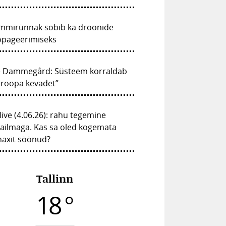
mmirünnak sobib ka droonide
opageerimiseks
e Dammegård: Süsteem korraldab
uroopa kevadet”
live (4.06.26): rahu tegemine
ailmaga. Kas sa oled kogemata
naxit söönud?
Tallinn
18 °