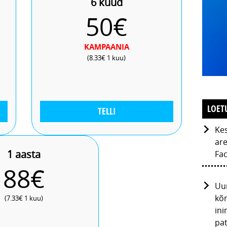
6 kuud
50€
KAMPAANIA
(8.33€ 1 kuu)
LOET
TELLI
Kes
are
1 aasta
Fac
88€
Uur
kõr
(7.33€ 1 kuu)
ini
pat