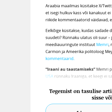
Araabia maailmas küsitakse X/Twitt
et isegi hulkuv kass või kanakuut ei
riikide kommentaatorid väidavad, e
Eelkõige küsitakse, kuidas sadade 
suudeti? Rünnaku ulatus oli suur – j
meediauuringute instituut
Memri
, 
Carmon ja Ameerika politoloog M
kommentaarid.
“Iraani au taastamiseks”
Memri p
USA
rünnaku Iraaniga, et keegi ei s
hakkas USA 13. aprillil Iisraelile su
Tegemist on tasulise art
kooskõlastatud. Joe Biden kutsus ka
sisse v