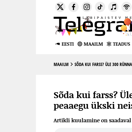
EESTI
MAAILM
TEADUS
MAAILM
SÕDA KUI FARSS? ÜLE 300 RÜNNA
Sõda kui farss? Ül
peaaegu ükski nei
Artikli kuulamine on saadava