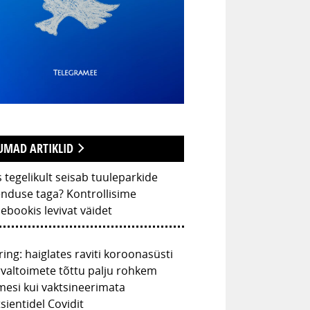
UMAD ARTIKLID
 tegelikult seisab tuuleparkide
nduse taga? Kontrollisime
ebookis levivat väidet
ing: haiglates raviti koroonasüsti
valtoimete tõttu palju rohkem
mesi kui vaktsineerimata
sientidel Covidit