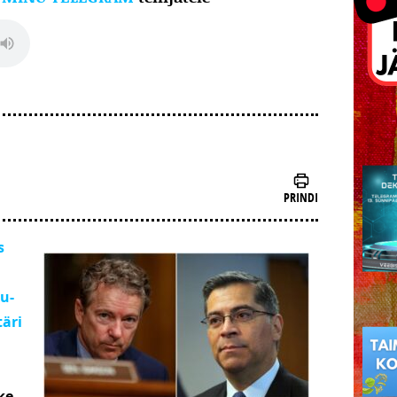
PRINDI
s
u-
täri
ke