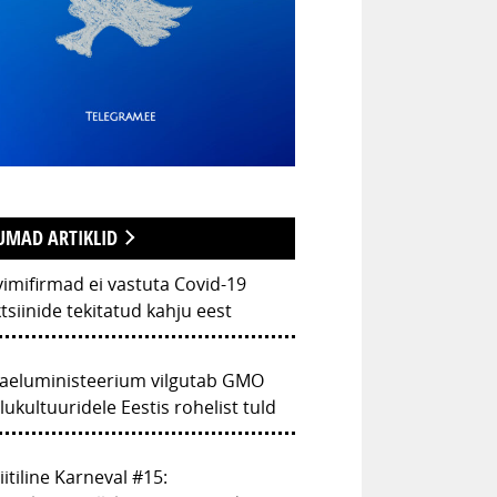
UMAD ARTIKLID
imifirmad ei vastuta Covid-19
tsiinide tekitatud kahju eest
aeluministeerium vilgutab GMO
lukultuuridele Eestis rohelist tuld
iitiline Karneval #15: