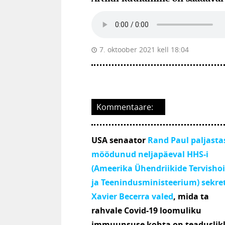
7. oktoober 2021 kell 18:04
Kommentaare:
USA senaator
Rand Paul
paljasta
möödunud neljapäeval HHS-i
(Ameerika Ühendriikide Tervishoi
ja Teenindusministeerium) sekre
Xavier Becerra valed
, mida ta
rahvale Covid-19 loomuliku
immuunsuse kohta on teaduslik