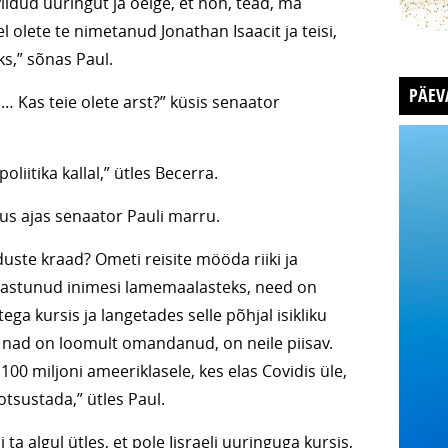
iidud uuringut ja öelge, et noh, tead, ma
 olete te nimetanud Jonathan Isaacit ja teisi,
s,” sõnas Paul.
PÄEV
… Kas teie olete arst?” küsis senaator
liitika kallal,” ütles Becerra.
us ajas senaator Pauli marru.
duste kraad? Ometi reisite mööda riiki ja
taastunud inimesi lamemaalasteks, need on
ga kursis ja langetades selle põhjal isikliku
 nad on loomult omandanud, on neile piisav.
 100 miljoni ameeriklasele, kes elas Covidis üle,
 otsustada,” ütles Paul.
 ta algul ütles, et pole Iisraeli uuringuga kursis,