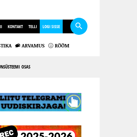
RI
KONTAKT
TELLI
LOGI SISSE
TIKA
ARVAMUS
RÕÕM
UNSÜSTEEMI OSAS