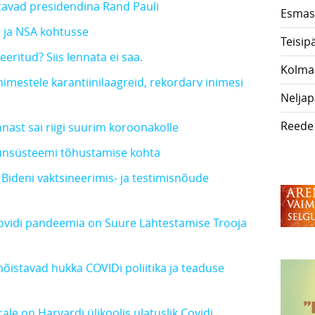
stavad presidendina Rand Pauli
Esmas
 ja NSA kohtusse
Teisip
eritud? Siis lennata ei saa.
Kolma
nimestele karantiinilaagreid, rekordarv inimesi
Nelja
Reede
nnast sai riigi suurim koroonakolle
unsüsteemi tõhustamise kohta
ideni vaktsineerimis- ja testimisnõude
Covidi pandeemia on Suure Lähtestamise Trooja
 mõistavad hukka COVIDi poliitika ja teaduse
e on Harvardi ülikoolis ulatuslik Covidi