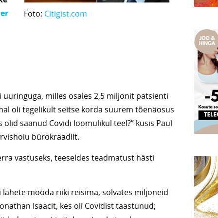
er
Foto:
Citigist.com
li uuringuga, milles osales 2,5 miljonit patsienti
ühmal oli tegelikult seitse korda suurem tõenäosus
 olid saanud Covidi loomulikul teel?” küsis Paul
rvishoiu bürokraadilt.
cerra vastuseks, teeseldes teadmatust hästi
i lähete mööda riiki reisima, solvates miljoneid
onathan Isaacit, kes oli Covidist taastunud;