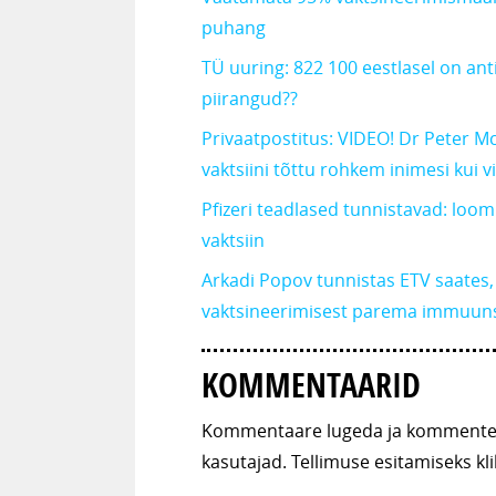
puhang
TÜ uuring: 822 100 eestlasel on ant
piirangud??
Privaatpostitus: VIDEO! Dr Peter M
vaktsiini tõttu rohkem inimesi kui 
Pfizeri teadlased tunnistavad: loo
vaktsiin
Arkadi Popov tunnistas ETV saates
vaktsineerimisest parema immuun
KOMMENTAARID
Kommentaare lugeda ja kommenteer
kasutajad. Tellimuse esitamiseks kli