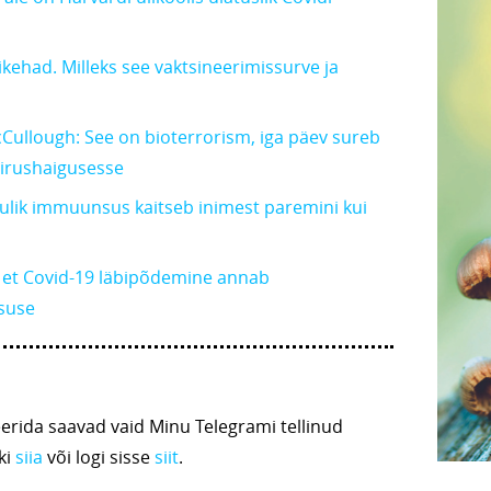
ikehad. Milleks see vaktsineerimissurve ja
cCullough: See on bioterrorism, iga päev sureb
viirushaigusesse
mulik immuunsus kaitseb inimest paremini kui
, et Covid-19 läbipõdemine annab
suse
ida saavad vaid Minu Telegrami tellinud
ki
siia
või logi sisse
siit
.