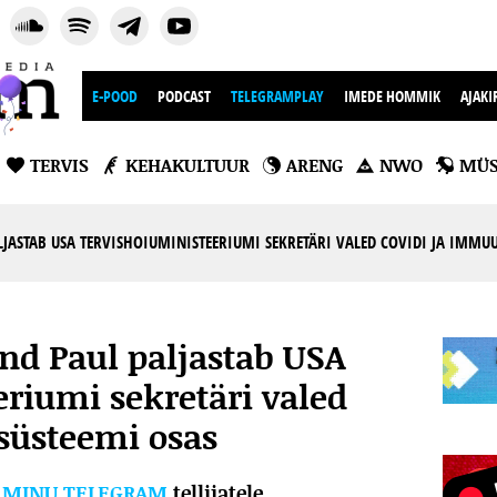
E-POOD
PODCAST
TELEGRAMPLAY
IMEDE HOMMIK
AJAKI
TERVIS
KEHAKULTUUR
ARENG
NWO
MÜS
JASTAB USA TERVISHOIUMINISTEERIUMI SEKRETÄRI VALED COVIDI JA IMMU
and Paul paljastab USA
eriumi sekretäri valed
süsteemi osas
l
MINU TELEGRAM
tellijatele