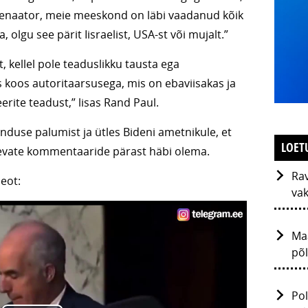
“senaator, meie meeskond on läbi vaadanud kõik
 olgu see pärit Iisraelist, USA-st või mujalt.”
st, kellel pole teaduslikku tausta ega
us koos autoritaarsusega, mis on ebaviisakas ja
eerite teadust,” lisas Rand Paul.
nduse palumist ja ütles Bideni ametnikule, et
LOET
levate kommentaaride pärast häbi olema.
Rav
deot:
vak
Ma
põl
Pol