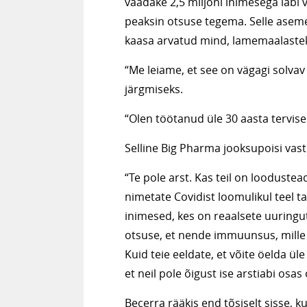
vaadake 2,5 miljoni inimesega läbi v
peaksin otsuse tegema. Selle asemel
kaasa arvatud mind, lamemaalastek
“Me leiame, et see on vägagi solvav 
järgmiseks.
“Olen töötanud üle 30 aasta tervisepo
Selline Big Pharma jooksupoisi vast
“Te pole arst. Kas teil on loodustea
nimetate Covidist loomulikul teel 
inimesed, kes on reaalsete uuringute
otsuse, et nende immuunsus, mille
Kuid teie eeldate, et võite öelda üle
et neil pole õigust ise arstiabi osas
Becerra rääkis end tõsiselt sisse, kui