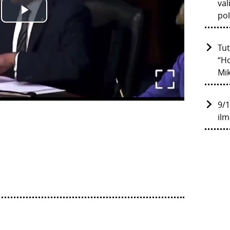
val
pol
Tut
“H
Mik
9/1
ilm