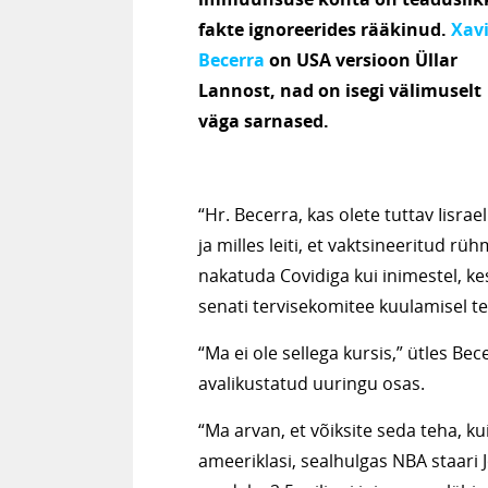
fakte ignoreerides rääkinud.
Xavi
Becerra
on USA versioon Üllar
Lannost, nad on isegi välimuselt
väga sarnased.
“Hr. Becerra, kas olete tuttav Iisrae
ja milles leiti, et vaktsineeritud r
nakatuda Covidiga kui inimestel, kes
senati tervisekomitee kuulamisel te
“Ma ei ole sellega kursis,” ütles Be
avalikustatud uuringu osas.
“Ma arvan, et võiksite seda teha, ku
ameeriklasi, sealhulgas NBA staari J