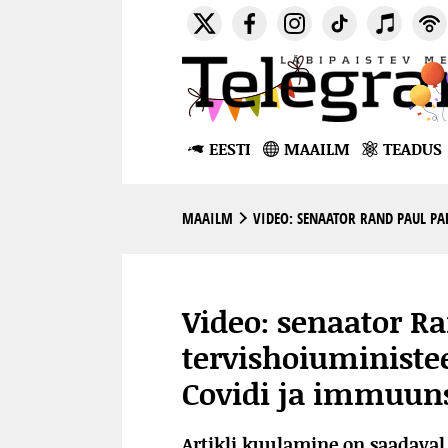
EESTI
MAAILM
TEADUS
MAAILM
VIDEO: SENAATOR RAND PAUL PAL
Video: senaator R
tervishoiuministe
Covidi ja immuun
Artikli kuulamine on saadava