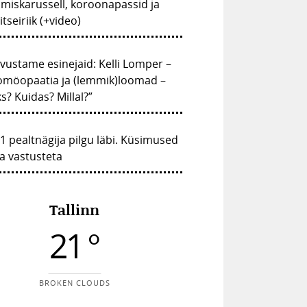
imiskarussell, koroonapassid ja
itseiriik (+video)
vustame esinejaid: Kelli Lomper –
omöopaatia ja (lemmik)loomad –
s? Kuidas? Millal?”
1 pealtnägija pilgu läbi. Küsimused
a vastusteta
Tallinn
21 °
BROKEN CLOUDS