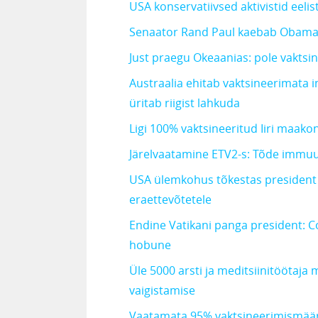
USA konservatiivsed aktivistid eeli
Senaator Rand Paul kaebab Obama
Just praegu Okeaanias: pole vaktsine
Austraalia ehitab vaktsineerimata i
üritab riigist lahkuda
Ligi 100% vaktsineeritud Iiri maako
Järelvaatamine ETV2-s: Tõde immu
USA ülemkohus tõkestas president B
eraettevõtetele
Endine Vatikani panga president: 
hobune
Üle 5000 arsti ja meditsiinitöötaja
vaigistamise
Vaatamata 95% vaktsineerimismääral