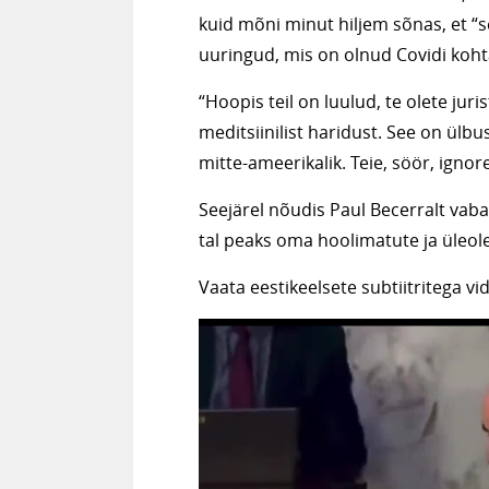
kuid mõni minut hiljem sõnas, et 
uuringud, mis on olnud Covidi kohta,
“Hoopis teil on luulud, te olete juri
meditsiinilist haridust. See on ülb
mitte-ameerikalik. Teie, söör, ignor
Seejärel nõudis Paul Becerralt vaba
tal peaks oma hoolimatute ja üleo
Vaata eestikeelsete subtiitritega vi