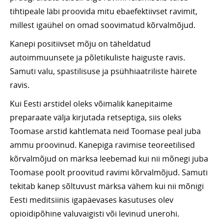
tihtipeale läbi proovida mitu ebaefektiivset ravimit,
millest igaühel on omad soovimatud kõrvalmõjud.
Kanepi positiivset mõju on täheldatud
autoimmuunsete ja põletikuliste haiguste ravis.
Samuti valu, spastilisuse ja psühhiaatriliste häirete
ravis.
Kui Eesti arstidel oleks võimalik kanepitaime
preparaate välja kirjutada retseptiga, siis oleks
Toomase arstid kahtlemata neid Toomase peal juba
ammu proovinud. Kanepiga ravimise teoreetilised
kõrvalmõjud on märksa leebemad kui nii mõnegi juba
Toomase poolt proovitud ravimi kõrvalmõjud. Samuti
tekitab kanep sõltuvust märksa vähem kui nii mõnigi
Eesti meditsiinis igapäevases kasutuses olev
opioidipõhine valuvaigisti või levinud unerohi.