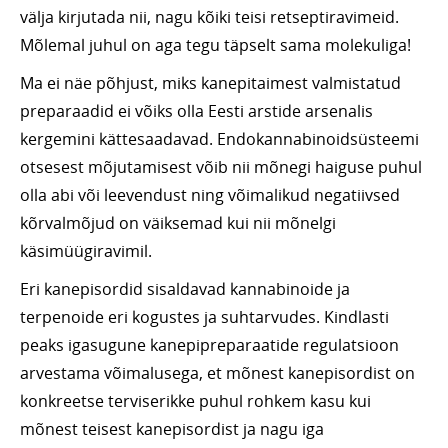
välja kirjutada nii, nagu kõiki teisi retseptiravimeid.
Mõlemal juhul on aga tegu täpselt sama molekuliga!
Ma ei näe põhjust, miks kanepitaimest valmistatud
preparaadid ei võiks olla Eesti arstide arsenalis
kergemini kättesaadavad. Endokannabinoidsüsteemi
otsesest mõjutamisest võib nii mõnegi haiguse puhul
olla abi või leevendust ning võimalikud negatiivsed
kõrvalmõjud on väiksemad kui nii mõnelgi
käsimüügiravimil.
Eri kanepisordid sisaldavad kannabinoide ja
terpenoide eri kogustes ja suhtarvudes. Kindlasti
peaks igasugune kanepipreparaatide regulatsioon
arvestama võimalusega, et mõnest kanepisordist on
konkreetse terviserikke puhul rohkem kasu kui
mõnest teisest kanepisordist ja nagu iga