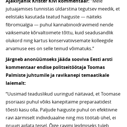
Ajakirjanik Krister Kivi kommentaar:
“Meie
jutuajamises tunnistas üldarstina tegutsev meedik, et
eelistaks kasutada teatud haiguste — näiteks
fibromüalgia — puhul kannabinoidravimeid nende
väiksemate kõrvaltoimete tõttu, kuid seadusandlik
olukord ning kartus konservatiivsemate kolleegide
arvamuse ees on selle teinud võimatuks.”
Järgneb anonüümseks jääda sooviva Eesti arsti
kommentaar endise politseitöötaja Toomas
Palmiste juhtumile ja ravikanepi temaatikale
laiemalt:
“Uusimad teaduslikud uuringud näitavad, et Toomase
psoriaasi puhul võiks kanepitaime preparaatidest
tõesti kasu olla. Paljude haiguste puhul on efektiivne
ravi äärmiselt individuaalne ning mis töötab ühel, ei
pruugi aidata teisel. Õige ravimi leidmiseks tuleb