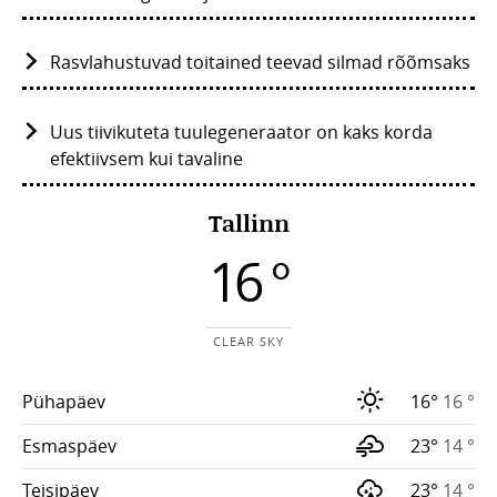
Rasvlahustuvad toitained teevad silmad rõõmsaks
Uus tiivikuteta tuulegeneraator on kaks korda
efektiivsem kui tavaline
Tallinn
16 °
CLEAR SKY
Pühapäev
16°
16 °
Esmaspäev
23°
14 °
Teisipäev
23°
14 °