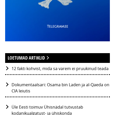
LOETUMAD ARTIKLID
12 fakti kohvist, mida sa varem ei pruukinud teada
Dokumentaalsari: Osama bin Laden ja al-Qaeda on
CIA leiutis
Üle Eesti toimuv Ühisnädal tutvustab
kodanikualgatust- ja ühiskonda