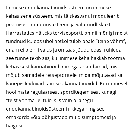
Inimese endokannabinoidsüsteem on inimese
kehasisene süsteem, mis täiskasvanul moduleerib
peamiselt immuunsüsteemi ja valutundlikkust.
Harrastades näiteks tervisesporti, on nii mõnigi meist
tundnud kuidas ühel hetkel tuleb peale “teine võhm”,
enam ei ole nii valus ja on taas jõudu edasi rühkida —
see tunne tekib siis, kui inimese keha hakkab tootma
kehasisest kannabinoidi nimega anandamiid, mis
mõjub samadele retseptoritele, mida mõjutavad ka
kanepis leiduvad taimsed kannabinoidid. Kui inimesel
hoolimata regulaarsest sporditegemisest kunagi
“teist võhma” ei tule, siis võib olla tegu
endokannabinoidsüsteemi rikkega ning see
omakorda võib põhjustada muid sümptomeid ja
haigusi.