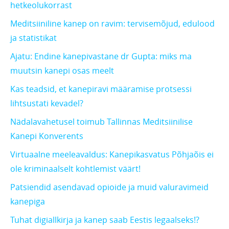
hetkeolukorrast
Meditsiiniline kanep on ravim: tervisemõjud, edulood
ja statistikat
Ajatu: Endine kanepivastane dr Gupta: miks ma
muutsin kanepi osas meelt
Kas teadsid, et kanepiravi määramise protsessi
lihtsustati kevadel?
Nädalavahetusel toimub Tallinnas Meditsiinilise
Kanepi Konverents
Virtuaalne meeleavaldus: Kanepikasvatus Põhjaõis ei
ole kriminaalselt kohtlemist väärt!
Patsiendid asendavad opioide ja muid valuravimeid
kanepiga
Tuhat digiallkirja ja kanep saab Eestis legaalseks!?