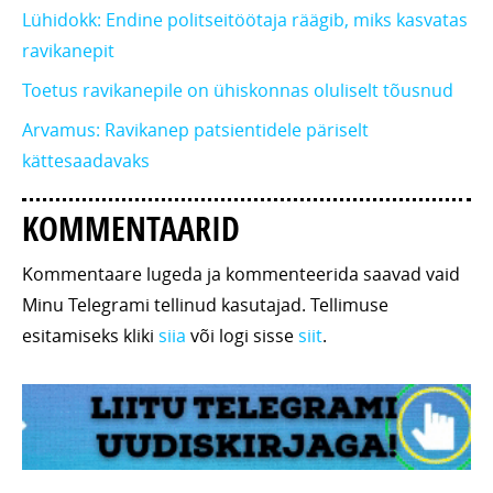
Lühidokk: Endine politseitöötaja räägib, miks kasvatas
ravikanepit
Toetus ravikanepile on ühiskonnas oluliselt tõusnud
Arvamus: Ravikanep patsientidele päriselt
kättesaadavaks
KOMMENTAARID
Kommentaare lugeda ja kommenteerida saavad vaid
Minu Telegrami tellinud kasutajad. Tellimuse
esitamiseks kliki
siia
või logi sisse
siit
.