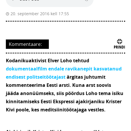
20. september 2016 kell 17:55
Kommentaare:
PRINDI
Kodanikuaktivist Elver Loho tehtud
dokumentaalfilm endale ravikanepit kasvatanud
endisest politseitöötajast
ärgitas juhtumit
kommenteerima Eesti arsti. Kuna arst soovis
jääda anonüümseks, siis pöördus Loho tema isiku
kinnitamiseks Eesti Ekspressi ajakirjaniku Krister
Kivi poole, kes meditsiinitöötajaga vestles.