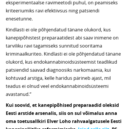
eksperimentaalse ravimeetodi puhul, on peamiseks
kriteeriumiks ravi efektiivsus ning patsiendi
enesetunne.
Kindlasti ei ole põhjendatud tänane olukord, kus
kanepipõhistest preparaatidest abi saav inimene on
tarviliku ravi tagamiseks sunnitud sooritama
kriminaalkuriteo. Kindlasti ei ole põhjendatud tänane
olukord, kus endokannabinoidsüsteemist teadlikud
patsiendid saavad diagnoosiks narkomaania, kui
kohtuvad arstiga, kelle haridus pärineb ajast, mil
teadus ei olnud veel endokannabinoidsüsteemi
avastanud.”
Kui soovid, et kanepipõhised preparaadid oleksid
Eesti arstide arsenalis, siis on sul võimalus anna
oma toetusallkiri Elver Loho rahvaalgatusele Eesti