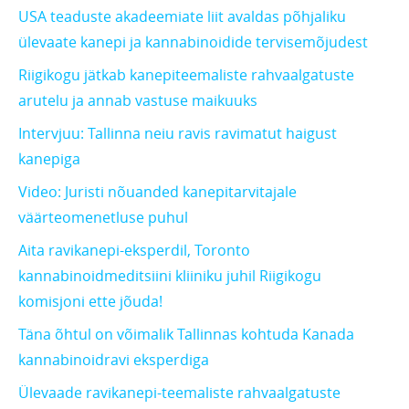
USA teaduste akadeemiate liit avaldas põhjaliku
ülevaate kanepi ja kannabinoidide tervisemõjudest
Riigikogu jätkab kanepiteemaliste rahvaalgatuste
arutelu ja annab vastuse maikuuks
Intervjuu: Tallinna neiu ravis ravimatut haigust
kanepiga
Video: Juristi nõuanded kanepitarvitajale
väärteomenetluse puhul
Aita ravikanepi-eksperdil, Toronto
kannabinoidmeditsiini kliiniku juhil Riigikogu
komisjoni ette jõuda!
Täna õhtul on võimalik Tallinnas kohtuda Kanada
kannabinoidravi eksperdiga
Ülevaade ravikanepi-teemaliste rahvaalgatuste