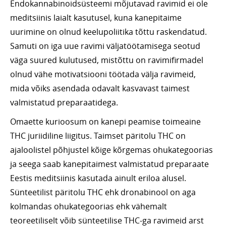
Endokannabinoidsüsteemi mõjutavad ravimid ei ole
meditsiinis laialt kasutusel, kuna kanepitaime
uurimine on olnud keelupoliitika tõttu raskendatud.
Samuti on iga uue ravimi väljatöötamisega seotud
väga suured kulutused, mistõttu on ravimifirmadel
olnud vähe motivatsiooni töötada välja ravimeid,
mida võiks asendada odavalt kasvavast taimest
valmistatud preparaatidega.
Omaette kurioosum on kanepi peamise toimeaine
THC juriidiline liigitus. Taimset päritolu THC on
ajaloolistel põhjustel kõige kõrgemas ohukategoorias
ja seega saab kanepitaimest valmistatud preparaate
Eestis meditsiinis kasutada ainult eriloa alusel.
Sünteetilist päritolu THC ehk dronabinool on aga
kolmandas ohukategoorias ehk vähemalt
teoreetiliselt võib sünteetilise THC-ga ravimeid arst