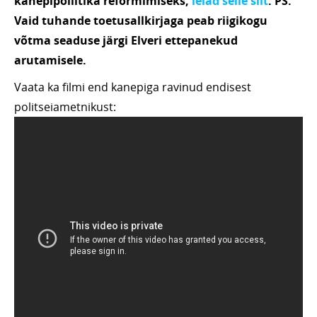
kanepipoliitika reformimiseks,
leiad selle siit
. PS.
Vaid tuhande toetusallkirjaga peab riigikogu
võtma seaduse järgi Elveri ettepanekud
arutamisele.
Vaata ka filmi end kanepiga ravinud endisest
politseiametnikust: