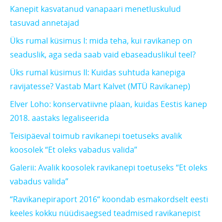
Kanepit kasvatanud vanapaari menetluskulud
tasuvad annetajad
Üks rumal küsimus I: mida teha, kui ravikanep on
seaduslik, aga seda saab vaid ebaseaduslikul teel?
Üks rumal küsimus II: Kuidas suhtuda kanepiga
ravijatesse? Vastab Mart Kalvet (MTÜ Ravikanep)
Elver Loho: konservatiivne plaan, kuidas Eestis kanep
2018. aastaks legaliseerida
Teisipäeval toimub ravikanepi toetuseks avalik
koosolek “Et oleks vabadus valida”
Galerii: Avalik koosolek ravikanepi toetuseks “Et oleks
vabadus valida”
“Ravikanepiraport 2016“ koondab esmakordselt eesti
keeles kokku nüüdisaegsed teadmised ravikanepist