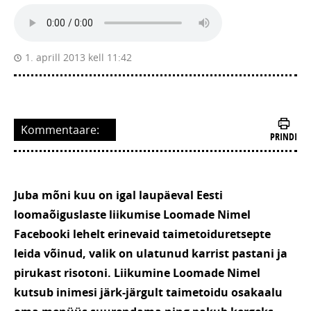
1. aprill 2013 kell 11:42
Kommentaare:
PRINDI
Juba mõni kuu on igal laupäeval Eesti
loomaõiguslaste liikumise Loomade Nimel
Facebooki lehelt erinevaid taimetoiduretsepte
leida võinud, valik on ulatunud karrist pastani ja
pirukast risotoni. Liikumine Loomade Nimel
kutsub inimesi järk-järgult taimetoidu osakaalu