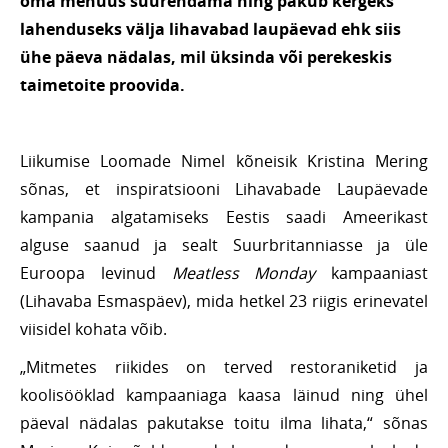
oma menüüs suurendama ning pakub kergeks
lahenduseks välja lihavabad laupäevad ehk siis
ühe päeva nädalas, mil üksinda või perekeskis
taimetoite proovida.
Liikumise Loomade Nimel kõneisik Kristina Mering
sõnas, et inspiratsiooni Lihavabade Laupäevade
kampania algatamiseks Eestis saadi Ameerikast
alguse saanud ja sealt Suurbritanniasse ja üle
Euroopa levinud
Meatless Monday
kampaaniast
(Lihavaba Esmaspäev), mida hetkel 23 riigis erinevatel
viisidel kohata võib.
„Mitmetes riikides on terved restoraniketid ja
koolisööklad kampaaniaga kaasa läinud ning ühel
päeval nädalas pakutakse toitu ilma lihata,“ sõnas