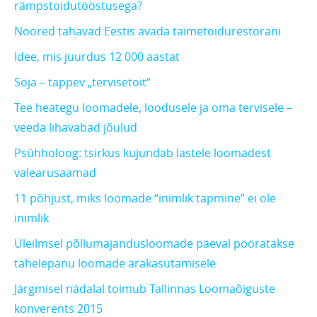
rämpstoidutööstusega?
Noored tahavad Eestis avada taimetoidurestorani
Idee, mis juurdus 12 000 aastat
Soja – tappev „tervisetoit“
Tee heategu loomadele, loodusele ja oma tervisele –
veeda lihavabad jõulud
Psühholoog: tsirkus kujundab lastele loomadest
valearusaamad
11 põhjust, miks loomade “inimlik tapmine” ei ole
inimlik
Üleilmsel põllumajandusloomade päeval pööratakse
tähelepanu loomade ärakasutamisele
Järgmisel nädalal toimub Tallinnas Loomaõiguste
konverents 2015