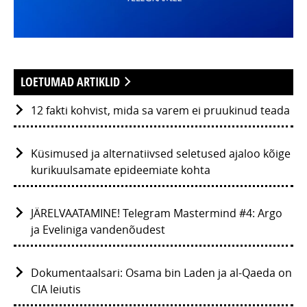
LOETUMAD ARTIKLID
12 fakti kohvist, mida sa varem ei pruukinud teada
Küsimused ja alternatiivsed seletused ajaloo kõige
kurikuulsamate epideemiate kohta
JÄRELVAATAMINE! Telegram Mastermind #4: Argo
ja Eveliniga vandenõudest
Dokumentaalsari: Osama bin Laden ja al-Qaeda on
CIA leiutis