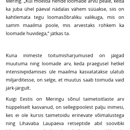
Mering. „Kui mõelda nende loomade arvu peale, keda
ka juba ühel päeval nädalas vähem süüakse, siis on
kahtlemata tegu loomasõbraliku valikuga, mis on
samm maailma poole, mis arvestaks rohkem ka
loomade huvidega,“ jätkas ta.
Kuna inimeste toitumisharjumused on jäigad
muutuma ning loomade arv, keda praegusel hetkel
intensiivpidamises üle maailma kasvatatakse ulatub
miljarditesse, on selge, et muutus saab toimuda vaid
järk-järgult.
Kuigi Eestis on Meringu sõnul taimetoitlaste arv
hüppeliselt kasvanud, on sellegipoolest palju inimesi,
kes ei ole kursis taimetoidu erinevate võimalustega
ning Lihavaba Laupäeva retseptide abil soovibki