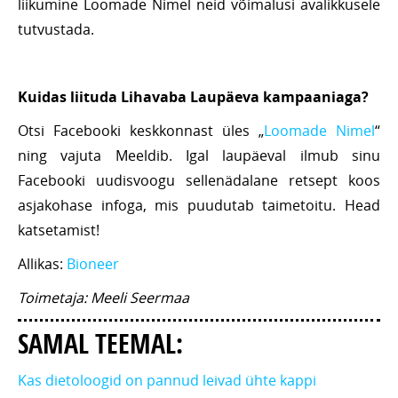
liikumine Loomade Nimel neid võimalusi avalikkusele
tutvustada.
Kuidas liituda Lihavaba Laupäeva kampaaniaga?
Otsi Facebooki keskkonnast üles „
Loomade Nimel
“
ning vajuta Meeldib. Igal laupäeval ilmub sinu
Facebooki uudisvoogu sellenädalane retsept koos
asjakohase infoga, mis puudutab taimetoitu. Head
katsetamist!
Allikas:
Bioneer
Toimetaja: Meeli Seermaa
SAMAL TEEMAL:
Kas dietoloogid on pannud leivad ühte kappi