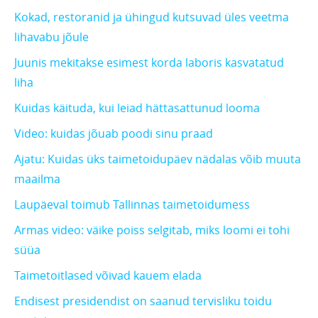
Kokad, restoranid ja ühingud kutsuvad üles veetma
lihavabu jõule
Juunis mekitakse esimest korda laboris kasvatatud
liha
Kuidas käituda, kui leiad hättasattunud looma
Video: kuidas jõuab poodi sinu praad
Ajatu: Kuidas üks taimetoidupäev nädalas võib muuta
maailma
Laupäeval toimub Tallinnas taimetoidumess
Armas video: väike poiss selgitab, miks loomi ei tohi
süüa
Taimetoitlased võivad kauem elada
Endisest presidendist on saanud tervisliku toidu