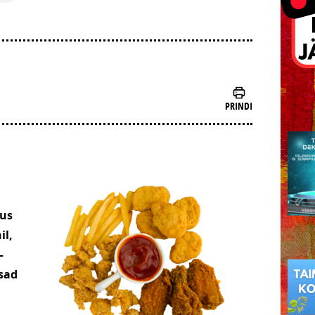
PRINDI
hus
il,
–
sad