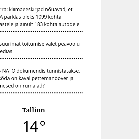
ra: kliimaeeskirjad nõuavad, et
A parklas oleks 1099 kohta
astele ja ainult 183 kohta autodele
suurimat toitumise valet peavoolu
edias
s NATO dokumendis tunnistatakse,
sõda on kaval pettemanööver ja
imesed on rumalad?
Tallinn
14 °