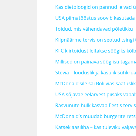
Kas dietoloogid on pannud leivad 
USA piimatööstus soovib kasutada
Toidud, mis vähendavad põletikku
Kilpnäärme tervis on seotud tsing
KFC kiirtoidust leitakse söögiks kõ
Millised on painava söögiisu taga
Stevia – looduslik ja kasulik suhkr
McDonald’sile sai Boliivias saatuslik
USA sõjaväe eelarvest piisaks vaba
Rasvunute hulk kasvab Eestis tervis
McDonald’s muudab burgerite rets
Katseklaasiliha – kas tuleviku välja