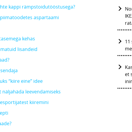
ühte kappi rämpstoidutööstusega?
Nor
IKE
 piimatoodetes aspartaami
rat
i tasemega kehas
11 
me
lbmatuid lisandeid
maad?
Ka
uasendaja
et 
uks “kiire eine” idee
in
lt näljahäda leevendamiseks
esportijatest kiiremini
epti
vaade?