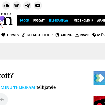
E-POOD
PODCAST
TELEGRAMPLAY
IMEDE HOMMIK
AJAKI
TERVIS
KEHAKULTUUR
ARENG
NWO
MÜS
toit?
l
MINU TELEGRAM
tellijatele