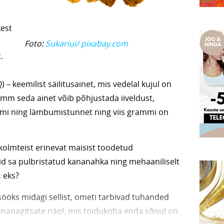
kest
Foto:
Sukariui/ pixabay.com
.
– keemilist säilitusainet, mis vedelal kujul on
mm seda ainet võib põhjustada iiveldust,
riumi ning lämbumistunnet ning viis grammi on
olmteist erinevat maisist toodetud
sid sa pulbristatud kananahka ning mehaaniliselt
 eks?
sööks midagi sellist, ometi tarbivad tuhanded
nanagitsate näol, mis toidukoha enda sõnul on