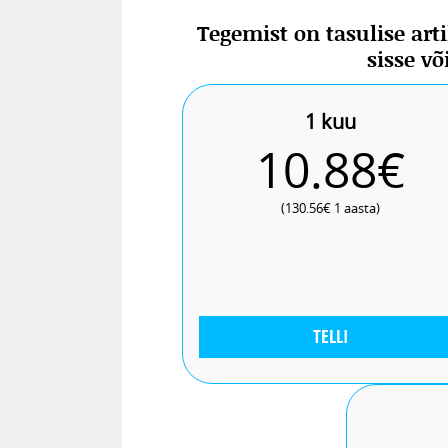
valmistatud krõbedas tempura taign
Tegemist on tasulise art
Inglismaal on madalama kalorsusega
sisse v
lisaaineid. Siiski sisaldavad ka se
moodustavad maisiderivaadid, suhku
1 kuu
10.88€
(130.56€ 1 aasta)
TELLI