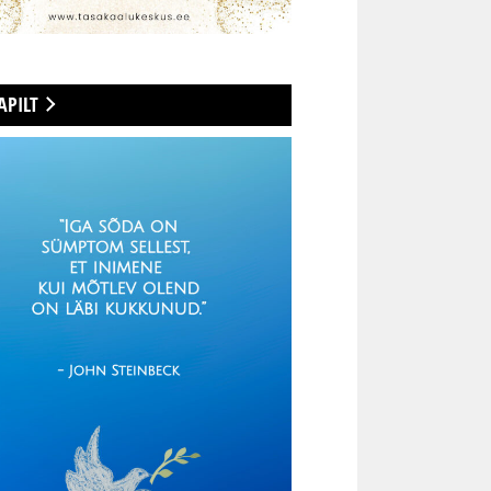
APILT