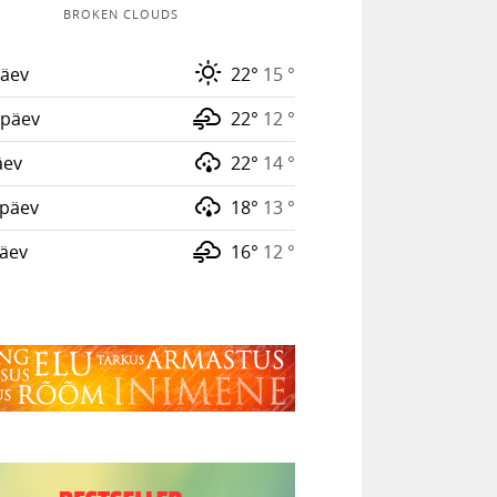
BROKEN CLOUDS
äev
22°
15 °
päev
22°
12 °
äev
22°
14 °
päev
18°
13 °
päev
16°
12 °