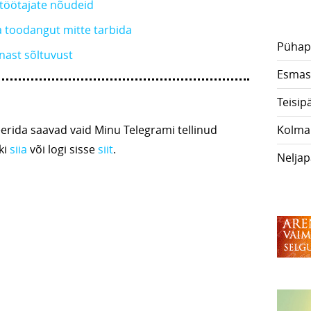
 töötajate nõudeid
 toodangut mitte tarbida
Pühap
rnast sõltuvust
Esmas
Teisip
Kolma
ida saavad vaid Minu Telegrami tellinud
ki
siia
või logi sisse
siit
.
Nelja