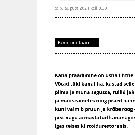
6. august 2024 kell 9:30
Kommentaare:
Kana praadimine on üsna lihtne.
Võtad tüki kanaliha, kastad selle
piima ja muna segusse, rullid ja
ja maitseainetes ning praed pann
kuni valmib pruun ja krõbe roog 
just nagu armastatud kananagit
igas teises kiirtoidurestoranis.