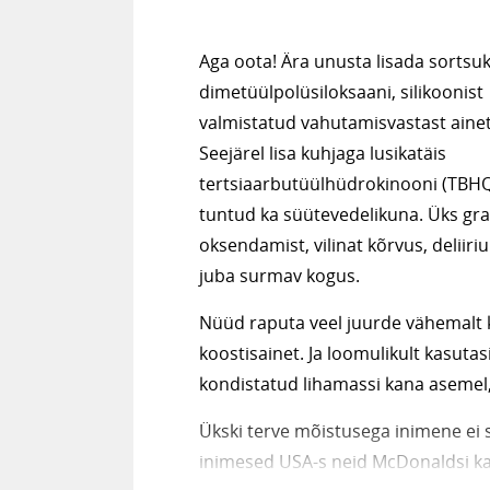
Aga oota! Ära unusta lisada sortsu
dimetüülpolüsiloksaani, silikoonist
valmistatud vahutamisvastast ainet
Seejärel lisa kuhjaga lusikatäis
tertsiaarbutüülhüdrokinooni (TBHQ) 
tuntud ka süütevedelikuna. Üks gra
oksendamist, vilinat kõrvus, delii
juba surmav kogus.
Nüüd raputa veel juurde vähemalt k
koostisainet. Ja loomulikult kasuta
kondistatud lihamassi kana asemel,
Ükski terve mõistusega inimene ei 
inimesed USA-s neid McDonaldsi ka