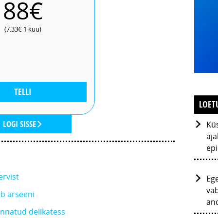
88€
(7.33€ 1 kuu)
TELLI
LOET
LOGI SISSE
Küs
aja
ep
rvist
Ege
vab
ab arseeni
and
nnatud delikatess