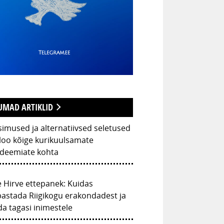
UMAD ARTIKLID
imused ja alternatiivsed seletused
loo kõige kurikuulsamate
ideemiate kohta
 Hirve ettepanek: Kuidas
astada Riigikogu erakondadest ja
a tagasi inimestele