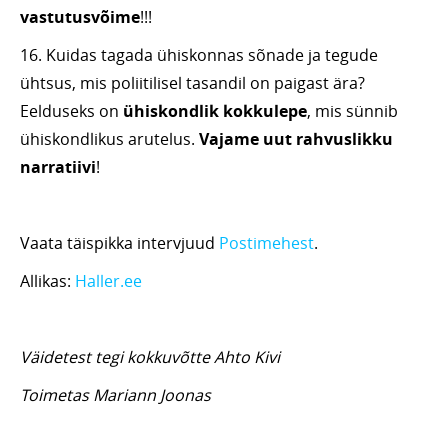
vastutusvõime
!!!
16. Kuidas tagada ühiskonnas sõnade ja tegude
ühtsus, mis poliitilisel tasandil on paigast ära?
Eelduseks on
ühiskondlik kokkulepe
, mis sünnib
ühiskondlikus arutelus.
Vajame uut rahvuslikku
narratiivi
!
Vaata täispikka intervjuud
Postimehest
.
Allikas:
Haller.ee
Väidetest tegi kokkuvõtte Ahto Kivi
Toimetas Mariann Joonas