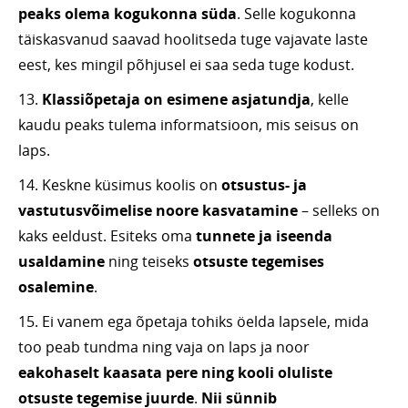
peaks olema kogukonna süda
. Selle kogukonna
täiskasvanud saavad hoolitseda tuge vajavate laste
eest, kes mingil põhjusel ei saa seda tuge kodust.
13.
Klassiõpetaja on esimene asjatundja
, kelle
kaudu peaks tulema informatsioon, mis seisus on
laps.
14. Keskne küsimus koolis on
otsustus- ja
vastutusvõimelise noore kasvatamine
– selleks on
kaks eeldust. Esiteks oma
tunnete ja iseenda
usaldamine
ning teiseks
otsuste tegemises
osalemine
.
15. Ei vanem ega õpetaja tohiks öelda lapsele, mida
too peab tundma ning vaja on laps ja noor
eakohaselt kaasata pere ning kooli oluliste
otsuste tegemise juurde
.
Nii sünnib