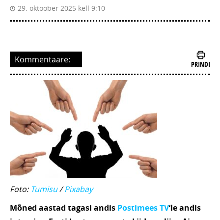
29. oktoober 2025 kell 9:10
Kommentaare:
PRINDI
Foto:
Tumisu
/
Pixabay
Mõned aastad tagasi andis
Postimees TV
‘le andis