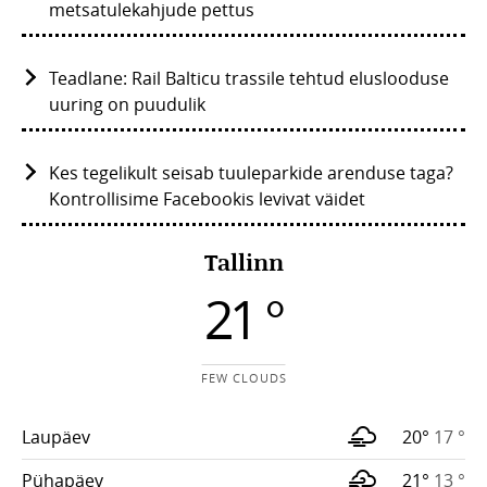
metsatulekahjude pettus
Teadlane: Rail Balticu trassile tehtud eluslooduse
uuring on puudulik
Kes tegelikult seisab tuuleparkide arenduse taga?
Kontrollisime Facebookis levivat väidet
Tallinn
21 °
FEW CLOUDS
Laupäev
20°
17 °
Pühapäev
21°
13 °