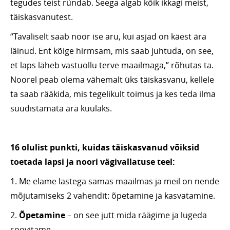
tegudes teist ründab. Seega algab kõik ikkagi meist,
täiskasvanutest.
“Tavaliselt saab noor ise aru, kui asjad on käest ära
läinud. Ent kõige hirmsam, mis saab juhtuda, on see,
et laps läheb vastuollu terve maailmaga,” rõhutas ta.
Noorel peab olema vähemalt üks täiskasvanu, kellele
ta saab rääkida, mis tegelikult toimus ja kes teda ilma
süüdistamata ära kuulaks.
16 olulist punkti, kuidas täiskasvanud võiksid
toetada lapsi ja noori vägivallatuse teel:
1. Me elame lastega samas maailmas ja meil on nende
mõjutamiseks 2 vahendit: õpetamine ja kasvatamine.
2.
Õpetamine
– on see jutt mida räägime ja lugeda
soovitame