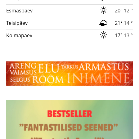
Esmaspäev
20°
12 °
Teisipäev
21°
14 °
Kolmapäev
17°
13 °