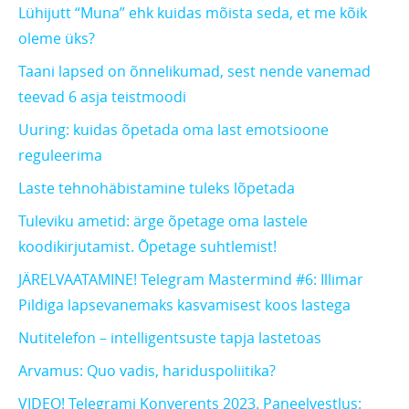
Lühijutt “Muna” ehk kuidas mõista seda, et me kõik
oleme üks?
Taani lapsed on õnnelikumad, sest nende vanemad
teevad 6 asja teistmoodi
Uuring: kuidas õpetada oma last emotsioone
reguleerima
Laste tehnohäbistamine tuleks lõpetada
Tuleviku ametid: ärge õpetage oma lastele
koodikirjutamist. Õpetage suhtlemist!
JÄRELVAATAMINE! Telegram Mastermind #6: Illimar
Pildiga lapsevanemaks kasvamisest koos lastega
Nutitelefon – intelligentsuste tapja lastetoas
Arvamus: Quo vadis, hariduspoliitika?
VIDEO! Telegrami Konverents 2023. Paneelvestlus: