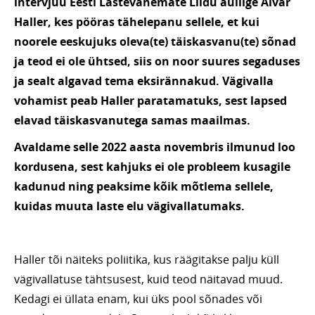
intervjuu Eesti Lastevanemate Liidu auliige Aivar
Haller, kes pööras tähelepanu sellele, et kui
noorele eeskujuks oleva(te) täiskasvanu(te) sõnad
ja teod ei ole ühtsed, siis on noor suures segaduses
ja sealt algavad tema eksirännakud. Vägivalla
vohamist peab Haller paratamatuks, sest lapsed
elavad täiskasvanutega samas maailmas.
Avaldame selle 2022 aasta novembris ilmunud loo
kordusena, sest kahjuks ei ole probleem kusagile
kadunud ning peaksime kõik mõtlema sellele,
kuidas muuta laste elu vägivallatumaks.
Haller tõi näiteks poliitika, kus räägitakse palju küll
vägivallatuse tähtsusest, kuid teod näitavad muud.
Kedagi ei üllata enam, kui üks pool sõnades või