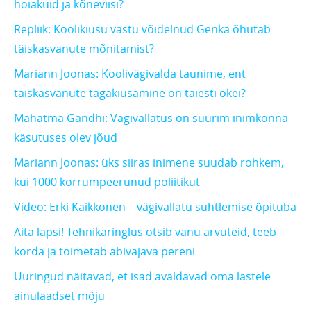
hoiakuid ja kõneviisi?
Repliik: Koolikiusu vastu võidelnud Genka õhutab
täiskasvanute mõnitamist?
Mariann Joonas: Koolivägivalda taunime, ent
täiskasvanute tagakiusamine on täiesti okei?
Mahatma Gandhi: Vägivallatus on suurim inimkonna
käsutuses olev jõud
Mariann Joonas: üks siiras inimene suudab rohkem,
kui 1000 korrumpeerunud poliitikut
Video: Erki Kaikkonen – vägivallatu suhtlemise õpituba
Aita lapsi! Tehnikaringlus otsib vanu arvuteid, teeb
korda ja toimetab abivajava pereni
Uuringud näitavad, et isad avaldavad oma lastele
ainulaadset mõju