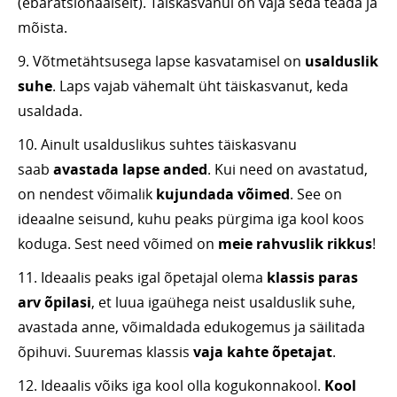
(ebaratsionaalselt). Täiskasvanul on vaja seda teada ja
mõista.
9. Võtmetähtsusega lapse kasvatamisel on
usalduslik
suhe
. Laps vajab vähemalt üht täiskasvanut, keda
usaldada.
10. Ainult usalduslikus suhtes täiskasvanu
saab
avastada lapse anded
. Kui need on avastatud,
on nendest võimalik
kujundada võimed
. See on
ideaalne seisund, kuhu peaks pürgima iga kool koos
koduga. Sest need võimed on
meie rahvuslik rikkus
!
11. Ideaalis peaks igal õpetajal olema
klassis paras
arv õpilasi
, et luua igaühega neist usalduslik suhe,
avastada anne, võimaldada edukogemus ja säilitada
õpihuvi. Suuremas klassis
vaja kahte õpetajat
.
12. Ideaalis võiks iga kool olla kogukonnakool.
Kool