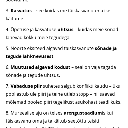
3.
Kasvatus
– see kuidas me täiskasvanutena ise
käitume.
4. Õpetuse ja kasvatuse
ühtsus
– kuidas meie sõnad
lähevad kokku meie tegudega.
5. Noorte eksiteed algavad täiskasvanute
sõnade ja
tegude lahknevusest
!
6.
Muutused algavad kodust
– seal on vaja tagada
sõnade ja tegude ühtsus.
7.
Vabaduse piir
suhetes selgub konflikti kaudu – üks
pool astub üle piiri ja teine ütleb stopp – nii saavad
mõlemad pooled piiri tegelikust asukohast teadlikuks.
8. Mureealise aju on teises
arengustaadium
is kui
täiskasvanu oma ja ta käitub seetõttu teisiti