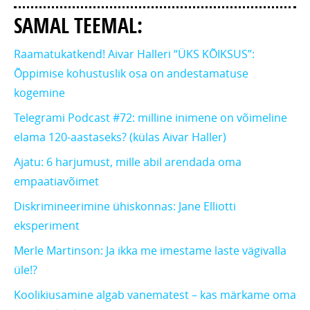
SAMAL TEEMAL:
Raamatukatkend! Aivar Halleri “ÜKS KÕIKSUS”:
Õppimise kohustuslik osa on andestamatuse
kogemine
Telegrami Podcast #72: milline inimene on võimeline
elama 120-aastaseks? (külas Aivar Haller)
Ajatu: 6 harjumust, mille abil arendada oma
empaatiavõimet
Diskrimineerimine ühiskonnas: Jane Elliotti
eksperiment
Merle Martinson: Ja ikka me imestame laste vägivalla
üle!?
Koolikiusamine algab vanematest – kas märkame oma