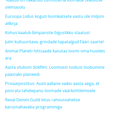
Teadus on hakanud tunnistama loomade teadvuse
olemasolu
Euroopa Liidus koguti loomkatsete vastu üle miljoni
allkirja
Kohus kaalub šimpansite õiguslikku staatust
Julm kultuuritava: grindade tapatalgud Fääri saartel
Animal Planeti hittsaade kasutas loomi oma huvides
ära
Aasta olulisim dokfilm: Loomsest toidust loobumine
päästaks planeedi
Privaatpostitus: Austraallane vaikis aasta aega, et
pöörata tähelepanu loomade väärkohtlemisele
Reval Denim Guild liitus rahvusvahelise
karusnahavaba programmiga