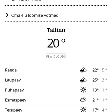
Oma elu loomise võtmed
Tallinn
20 °
FEW CLOUDS
Reede
22°
15 °
Laupäev
25°
13 °
Pühapäev
19°
11 °
Esmaspäev
21°
11 °
Teisipäev
17°
14 °