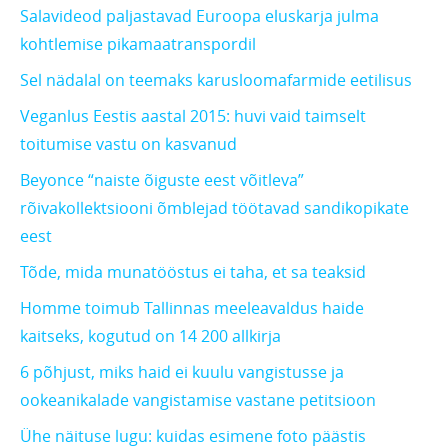
Salavideod paljastavad Euroopa eluskarja julma
kohtlemise pikamaatranspordil
Sel nädalal on teemaks karusloomafarmide eetilisus
Veganlus Eestis aastal 2015: huvi vaid taimselt
toitumise vastu on kasvanud
Beyonce “naiste õiguste eest võitleva”
rõivakollektsiooni õmblejad töötavad sandikopikate
eest
Tõde, mida munatööstus ei taha, et sa teaksid
Homme toimub Tallinnas meeleavaldus haide
kaitseks, kogutud on 14 200 allkirja
6 põhjust, miks haid ei kuulu vangistusse ja
ookeanikalade vangistamise vastane petitsioon
Ühe näituse lugu: kuidas esimene foto päästis