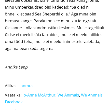
laevadel ookeanis. Ma ei tahtnud seda kunagi teha.
Minu ümberkaudsed olid kadedad: “Sa oled nii
õnnelik, et saad Sea Sheperdil olla.” Aga mina olin
hirmust kange. Paraku on see minu kui fotograafi
ülesanne – olla sündmustiku keskmes. Mulle tegelikult
üldse ei meeldi käia farmides, mulle ei meeldi hiilides
oma tööd teha, mulle ei meeldi inimestele valetada,
aga ma pean seda tegema.
Annika Lepp
Allikas:
Loomus
Vaata ka:
Jo-Anne McArthur
,
We Animals
,
We Animals
Facebook