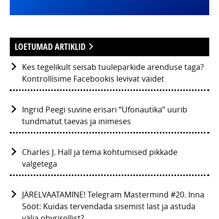
LOETUMAD ARTIKLID
Kes tegelikult seisab tuuleparkide arenduse taga?
Kontrollisime Facebookis levivat väidet
Ingrid Peegi suvine erisari “Ufonautika” uurib
tundmatut taevas ja inimeses
Charles J. Hall ja tema kohtumised pikkade
valgetega
JÄRELVAATAMINE! Telegram Mastermind #20. Inna
Sööt: Kuidas tervendada sisemist last ja astuda
välja ohvrirollist?