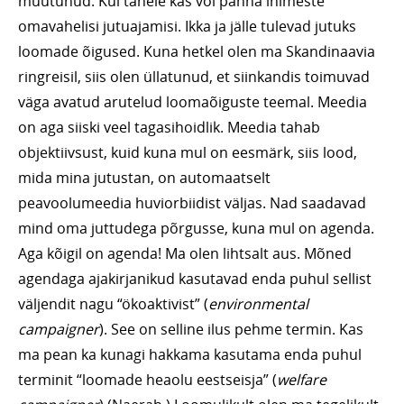
muutunud. Kui tähele kas või panna inimeste
omavahelisi jutuajamisi. Ikka ja jälle tulevad jutuks
loomade õigused. Kuna hetkel olen ma Skandinaavia
ringreisil, siis olen üllatunud, et siinkandis toimuvad
väga avatud arutelud loomaõiguste teemal. Meedia
on aga siiski veel tagasihoidlik. Meedia tahab
objektiivsust, kuid kuna mul on eesmärk, siis lood,
mida mina jutustan, on automaatselt
peavoolumeedia huviorbiidist väljas. Nad saadavad
mind oma juttudega põrgusse, kuna mul on agenda.
Aga kõigil on agenda! Ma olen lihtsalt aus. Mõned
agendaga ajakirjanikud kasutavad enda puhul sellist
väljendit nagu “ökoaktivist” (
environmental
campaigner
). See on selline ilus pehme termin. Kas
ma pean ka kunagi hakkama kasutama enda puhul
terminit “loomade heaolu eestseisja” (
welfare