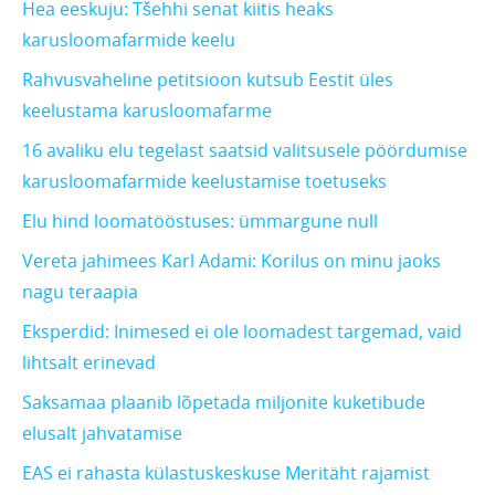
Hea eeskuju: Tšehhi senat kiitis heaks
karusloomafarmide keelu
Rahvusvaheline petitsioon kutsub Eestit üles
keelustama karusloomafarme
16 avaliku elu tegelast saatsid valitsusele pöördumise
karusloomafarmide keelustamise toetuseks
Elu hind loomatööstuses: ümmargune null
Vereta jahimees Karl Adami: Korilus on minu jaoks
nagu teraapia
Eksperdid: Inimesed ei ole loomadest targemad, vaid
lihtsalt erinevad
Saksamaa plaanib lõpetada miljonite kuketibude
elusalt jahvatamise
EAS ei rahasta külastuskeskuse Meritäht rajamist