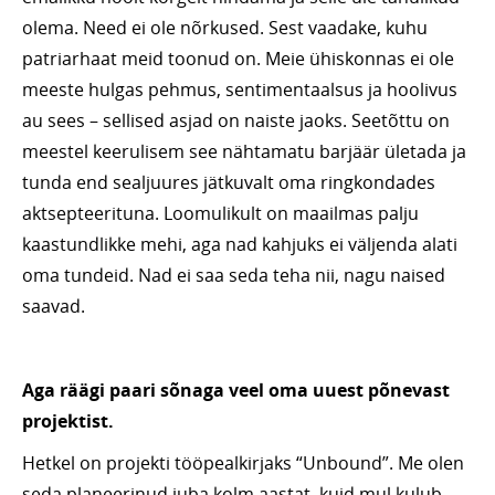
olema. Need ei ole nõrkused. Sest vaadake, kuhu
patriarhaat meid toonud on. Meie ühiskonnas ei ole
meeste hulgas pehmus, sentimentaalsus ja hoolivus
au sees – sellised asjad on naiste jaoks. Seetõttu on
meestel keerulisem see nähtamatu barjäär ületada ja
tunda end sealjuures jätkuvalt oma ringkondades
aktsepteerituna. Loomulikult on maailmas palju
kaastundlikke mehi, aga nad kahjuks ei väljenda alati
oma tundeid. Nad ei saa seda teha nii, nagu naised
saavad.
Aga räägi paari sõnaga veel oma uuest põnevast
projektist.
Hetkel on projekti tööpealkirjaks “Unbound”. Me olen
seda planeerinud juba kolm aastat, kuid mul kulub