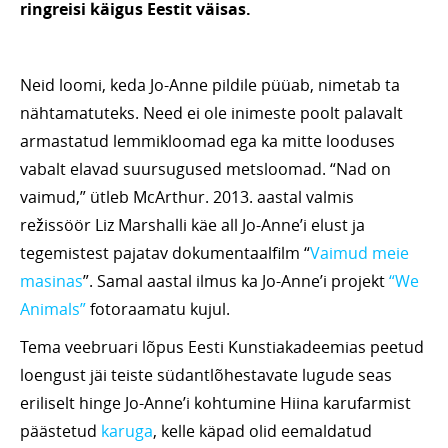
ringreisi käigus Eestit väisas.
Neid loomi, keda Jo-Anne pildile püüab, nimetab ta
nähtamatuteks. Need ei ole inimeste poolt palavalt
armastatud lemmikloomad ega ka mitte looduses
vabalt elavad suursugused metsloomad. “Nad on
vaimud,” ütleb McArthur. 2013. aastal valmis
režissöör Liz Marshalli käe all Jo-Anne’i elust ja
tegemistest pajatav dokumentaalfilm “
Vaimud meie
masinas
”. Samal aastal ilmus ka Jo-Anne’i projekt
“We
Animals”
fotoraamatu kujul.
Tema veebruari lõpus Eesti Kunstiakadeemias peetud
loengust jäi teiste südantlõhestavate lugude seas
eriliselt hinge Jo-Anne’i kohtumine Hiina karufarmist
päästetud
karuga
, kelle käpad olid eemaldatud