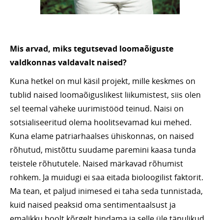
Mis arvad, miks tegutsevad loomaõiguste
valdkonnas valdavalt naised?
Kuna hetkel on mul käsil projekt, mille keskmes on
tublid naised loomaõiguslikest liikumistest, siis olen
sel teemal väheke uurimistööd teinud. Naisi on
sotsialiseeritud olema hoolitsevamad kui mehed.
Kuna elame patriarhaalses ühiskonnas, on naised
rõhutud, mistõttu suudame paremini kaasa tunda
teistele rõhututele. Naised märkavad rõhumist
rohkem. Ja muidugi ei saa eitada bioloogilist faktorit.
Ma tean, et paljud inimesed ei taha seda tunnistada,
kuid naised peaksid oma sentimentaalsust ja
emalikku hoolt kõrgelt hindama ja selle üle tänulikud