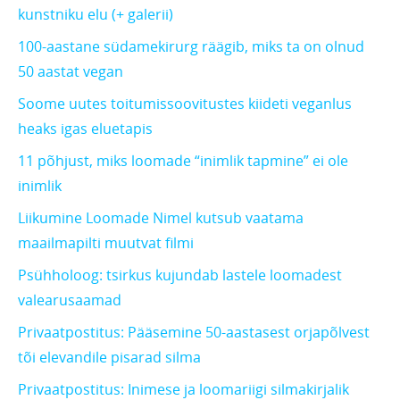
kunstniku elu (+ galerii)
100-aastane südamekirurg räägib, miks ta on olnud
50 aastat vegan
Soome uutes toitumissoovitustes kiideti veganlus
heaks igas eluetapis
11 põhjust, miks loomade “inimlik tapmine” ei ole
inimlik
Liikumine Loomade Nimel kutsub vaatama
maailmapilti muutvat filmi
Psühholoog: tsirkus kujundab lastele loomadest
valearusaamad
Privaatpostitus: Pääsemine 50-aastasest orjapõlvest
tõi elevandile pisarad silma
Privaatpostitus: Inimese ja loomariigi silmakirjalik