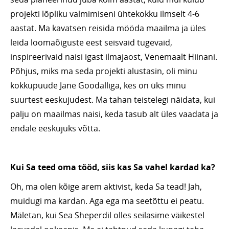
projekti lõpliku valmimiseni ühtekokku ilmselt 4-6
aastat. Ma kavatsen reisida mööda maailma ja üles
leida loomaõiguste eest seisvaid tugevaid,
inspireerivaid naisi igast ilmajaost, Venemaalt Hiinani.
Põhjus, miks ma seda projekti alustasin, oli minu
kokkupuude Jane Goodalliga, kes on üks minu
suurtest eeskujudest. Ma tahan teistelegi näidata, kui
palju on maailmas naisi, keda tasub alt üles vaadata ja
endale eeskujuks võtta.
Kui Sa teed oma tööd, siis kas Sa vahel kardad ka?
Oh, ma olen kõige arem aktivist, keda Sa tead! Jah,
muidugi ma kardan. Aga ega ma seetõttu ei peatu.
Mäletan, kui Sea Sheperdil olles seilasime väikestel