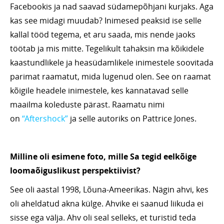
Facebookis ja nad saavad südamepõhjani kurjaks. Aga
kas see midagi muudab? Inimesed peaksid ise selle
kallal tööd tegema, et aru saada, mis nende jaoks
töötab ja mis mitte. Tegelikult tahaksin ma kõikidele
kaastundlikele ja heasüdamlikele inimestele soovitada
parimat raamatut, mida lugenud olen. See on raamat
kõigile headele inimestele, kes kannatavad selle
maailma koleduste pärast. Raamatu nimi
on
“Aftershock”
ja selle autoriks on Pattrice Jones.
Milline oli esimene foto, mille Sa tegid eelkõige
loomaõiguslikust perspektiivist?
See oli aastal 1998, Lõuna-Ameerikas. Nägin ahvi, kes
oli aheldatud akna külge. Ahvike ei saanud liikuda ei
sisse ega välja. Ahv oli seal selleks, et turistid teda