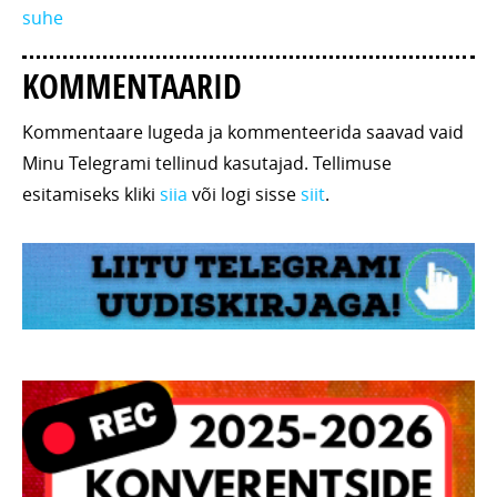
suhe
KOMMENTAARID
Kommentaare lugeda ja kommenteerida saavad vaid
Minu Telegrami tellinud kasutajad. Tellimuse
esitamiseks kliki
siia
või logi sisse
siit
.