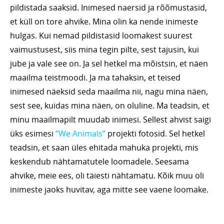
pildistada saaksid. Inimesed naersid ja rõõmustasid,
et küll on tore ahvike. Mina olin ka nende inimeste
hulgas. Kui nemad pildistasid loomakest suurest
vaimustusest, siis mina tegin pilte, sest tajusin, kui
jube ja vale see on. Ja sel hetkel ma mõistsin, et näen
maailma teistmoodi. Ja ma tahaksin, et teised
inimesed näeksid seda maailma nii, nagu mina näen,
sest see, kuidas mina näen, on oluline. Ma teadsin, et
minu maailmapilt muudab inimesi. Sellest ahvist saigi
üks esimesi
“We Animals”
projekti fotosid. Sel hetkel
teadsin, et saan üles ehitada mahuka projekti, mis
keskendub nähtamatutele loomadele. Seesama
ahvike, meie ees, oli täiesti nähtamatu. Kõik muu oli
inimeste jaoks huvitav, aga mitte see vaene loomake.