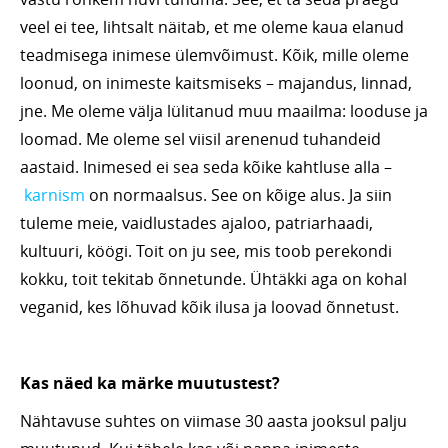
veel ei tee, lihtsalt näitab, et me oleme kaua elanud
teadmisega inimese ülemvõimust. Kõik, mille oleme
loonud, on inimeste kaitsmiseks – majandus, linnad,
jne. Me oleme välja lülitanud muu maailma: looduse ja
loomad. Me oleme sel viisil arenenud tuhandeid
aastaid. Inimesed ei sea seda kõike kahtluse alla –
karnism
on normaalsus. See on kõige alus. Ja siin
tuleme meie, vaidlustades ajaloo, patriarhaadi,
kultuuri, köögi. Toit on ju see, mis toob perekondi
kokku, toit tekitab õnnetunde. Ühtäkki aga on kohal
veganid, kes lõhuvad kõik ilusa ja loovad õnnetust.
Kas nä
ed ka mä
rke muutustest?
Nähtavuse suhtes on viimase 30 aasta jooksul palju