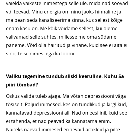
vaielda väikeste inimestega selle üle, mida nad söövad
või teevad. Minu energia on minu jaoks hinnaline ja
ma pean seda kanaliseerima sinna, kus sellest kõige
enam kasu on. Me kõik võidame sellest, kui oleme
valivamad selle suhtes, millesse me oma südame
paneme. Võid olla häiritud ja vihane, kuid see ei aita ei
sind, teisi inimesi ega ka loomi.
Valiku tegemine tundub siiski keeruline. Kuhu Sa
piiri tõmbad?
Oskus valida tuleb ajaga. Ma võtan depressiooni väga
tõsiselt. Paljud inimesed, kes on tundlikud ja kirglikud,
kannatavad depressiooni all. Nad on eesliinil, kuid see
ei tähenda, et nad peavad ka kannatama enim.
Näiteks näevad inimesed erinevaid artikleid ja pilte