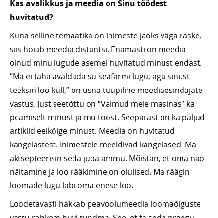
Kas avalikkus ja meedia on Sinu töödest
huvitatud?
Kuna selline temaatika on inimeste jaoks väga raske,
siis hoiab meedia distantsi. Enamasti on meedia
olnud minu lugude asemel huvitatud minust endast.
“Ma ei taha avaldada su seafarmi lugu, aga sinust
teeksin loo küll,” on üsna tüüpiline meediaesindajate
vastus. Just seetõttu on “Vaimud meie masinas” ka
peamiselt minust ja mu tööst. Seepärast on ka paljud
artiklid eelkõige minust. Meedia on huvitatud
kangelastest. Inimestele meeldivad kangelased. Ma
aktsepteerisin seda juba ammu. Mõistan, et oma näo
näitamine ja loo rääkimine on olulised. Ma räägin
loomade lugu läbi oma enese loo.
Loodetavasti hakkab peavoolumeedia loomaõiguste
vastu rohkem huvi tundma. See, et ta seda praegu