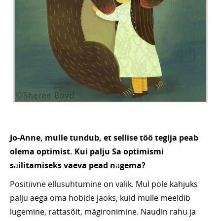
Jo-Anne, mulle tundub, et sellise töö
tegija peab
olema optimist. Kui palju Sa optimismi
s
ä
ilitamiseks vaeva pead n
ä
gema?
Positiivne ellusuhtumine on valik. Mul pole kahjuks
palju aega oma hobide jaoks, kuid mulle meeldib
lugemine, rattasõit, mägironimine. Naudin rahu ja