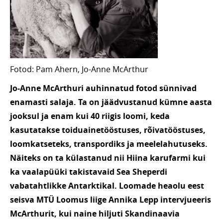
Fotod: Pam Ahern, Jo-Anne McArthur
Jo-Anne McArthuri auhinnatud fotod sünnivad
enamasti salaja. Ta on jäädvustanud kümne aasta
jooksul ja enam kui 40 riigis loomi, keda
kasutatakse toiduainetööstuses, rõivatööstuses,
loomkatseteks, transpordiks ja meelelahutuseks.
Näiteks on ta külastanud nii Hiina karufarmi kui
ka vaalapüüki takistavaid Sea Sheperdi
vabatahtlikke Antarktikal. Loomade heaolu eest
seisva MTÜ Loomus liige Annika Lepp intervjueeris
McArthurit, kui naine hiljuti Skandinaavia