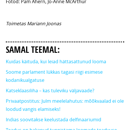
Fotod: Pam Ahern, Jo-Anne McArthur
Toimetas Mariann Joonas
SAMAL TEEMAL:
Kuidas käituda, kui leiad hättasattunud looma
Soome parlament lükkas tagasi riigi esimese
kodanikualgatuse
Katseklaasiliha – kas tuleviku väljavaade?
Privaatpostitus: Julm meelelahutus: mõõkvaalad ei ole
loodud vangis elamiseks!
Indias soovitakse keelustada delfinaariumid