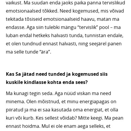
vaikust. Ma suudan enda jaoks paika panna tervislikud
emotsionaalsed tõkked. Need kogemused, mis võivad
tekitada tõsiseid emotsionaalseid haavu, matan ma
endasse. Aga siin tulebki mängu “tervislik” pool – ma
luban endal hetkeks halvasti tunda, tunnistan endale,
et olen tundnud ennast halvasti, ning seejärel panen
ma selle tunde “ära”.
Kas Sa jätad need tunded ja kogemused siis
kuskile kindlasse kohta enda sees?
Ma kunagi tegin seda. Aga nüüd viskan ma need
minema. Olen mõistnud, et minu energiapagas on
piiratud ja ma ei saa kasutada oma energiat, et olla
kuri või kurb. Kes sellest võidab? Mitte keegi. Ma pean
ennast hoidma. Mul ei ole enam aega selleks, et