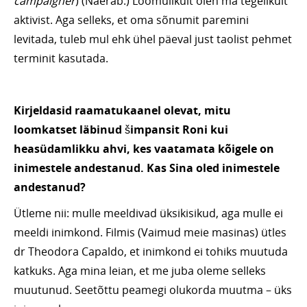
campaigner
) (Naerab.) Loomulikult olen ma tegelikult
aktivist. Aga selleks, et oma sõnumit paremini
levitada, tuleb mul ehk ühel päeval just taolist pehmet
terminit kasutada.
Kirjeldasid raamatukaanel olevat, mitu
loomkatset läbinud šimpansit Roni kui
heasüdamlikku ahvi, kes vaatamata kõigele on
inimestele andestanud. Kas Sina oled inimestele
andestanud?
Ütleme nii: mulle meeldivad üksikisikud, aga mulle ei
meeldi inimkond. Filmis (Vaimud meie masinas) ütles
dr Theodora Capaldo, et inimkond ei tohiks muutuda
katkuks. Aga mina leian, et me juba oleme selleks
muutunud. Seetõttu peamegi olukorda muutma – üks