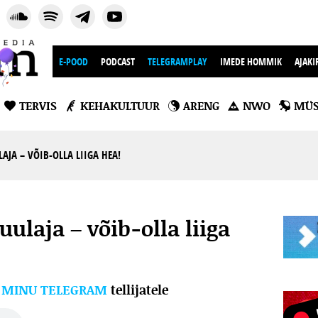
E-POOD
PODCAST
TELEGRAMPLAY
IMEDE HOMMIK
AJAKI
TERVIS
KEHAKULTUUR
ARENG
NWO
MÜS
AJA – VÕIB-OLLA LIIGA HEA!
uulaja – võib-olla liiga
l
MINU TELEGRAM
tellijatele