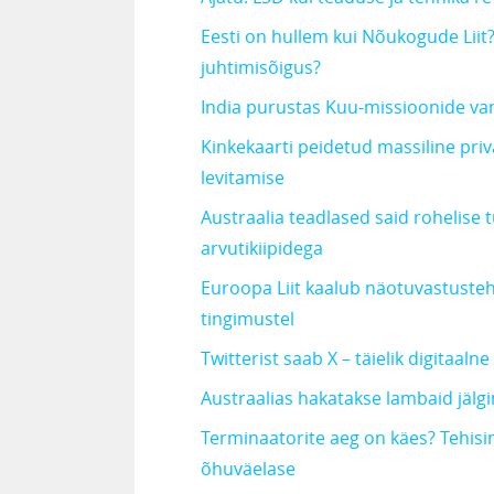
Eesti on hullem kui Nõukogude Liit?
juhtimisõigus?
India purustas Kuu-missioonide 
Kinkekaarti peidetud massiline pri
levitamise
Austraalia teadlased said rohelise
arvutikiipidega
Euroopa Liit kaalub näotuvastusteh
tingimustel
Twitterist saab X – täielik digitaal
Austraalias hakatakse lambaid jäl
Terminaatorite aeg on käes? Tehisint
õhuväelase