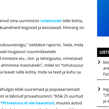
ldanud oma uurimistöö
tulemused
selle kohta,
ikuandmeid koguvad ja kasutavad. Hinnang on
udusunenägu,” öeldakse raportis. Seda, mida
eavad mugavust suurendavateks
LOET
imeste elu-, töö- ja tehinguviisi, nimetavad
Kes
 ahmimise masinateks”, millel on “tohutusuur
are
 teavet selle kohta, mida sa teed ja kuhu sa
Fac
Ing
lhulgas kõiki suuremaid ja populaarsemaid
“Uf
eist ei läbinud privaatsustesti: “Kõik 25 uuritud
ja 
e
*Privaatsus ei ole kaasatud
, muutes autod