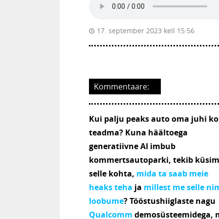
17. september 2023 kell 15:56
Kommentaare:
Kui palju peaks auto oma juhi k
teadma? Kuna häältoega
generatiivne AI imbub
kommertsautoparki, tekib küsim
selle kohta,
mida ta saab meie
heaks teha
ja
millest me selle ni
loobume
? Tööstushiiglaste nagu
Qualcomm
demosüsteemidega, 