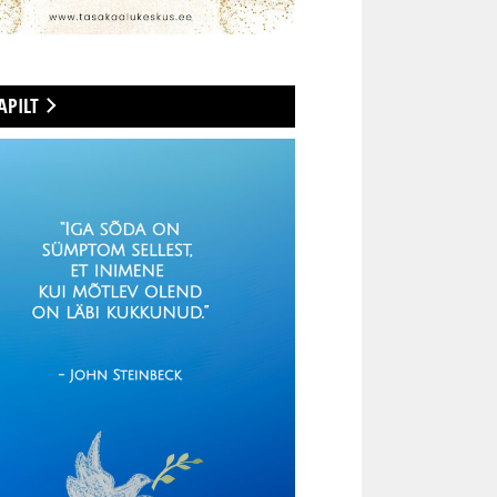
APILT