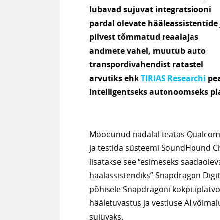
lubavad sujuvat integratsiooni
pardal olevate hääleassistentide 
pilvest tõmmatud reaalajas
andmete vahel, muutub auto
transpordivahendist ratastel
arvutiks ehk
TIRIAS Researchi
pea
intelligentseks autonoomseks pl
Möödunud nädalal teatas Qualcom
ja testida süsteemi SoundHound Ch
lisatakse see “esimeseks saadaolev
häälassistendiks” Snapdragon Digita
põhisele Snapdragoni kokpitiplatv
hääletuvastus ja vestluse AI võima
sujuvaks.