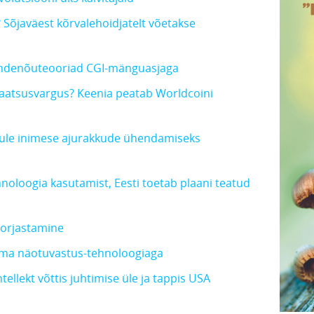
 Sõjaväest kõrvalehoidjatelt võetakse
vandenõuteooriad CGI-mänguasjaga
vaatsusvargus? Keenia peatab Worldcoini
 tule inimese ajurakkude ühendamiseks
noloogia kasutamist, Eesti toetab plaani teatud
ne orjastamine
gima näotuvastus-tehnoloogiaga
ellekt võttis juhtimise üle ja tappis USA