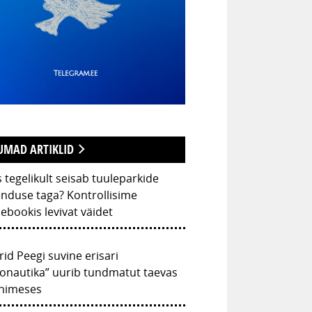
UMAD ARTIKLID
 tegelikult seisab tuuleparkide
nduse taga? Kontrollisime
ebookis levivat väidet
rid Peegi suvine erisari
onautika” uurib tundmatut taevas
inimeses