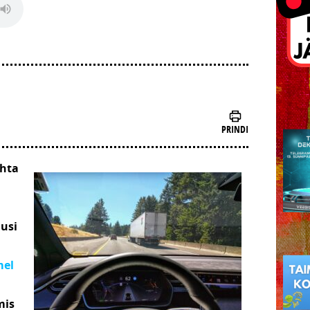
PRINDI
ohta
usi
mel
mis