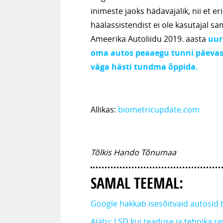
inimeste jaoks hädavajalik, nii et er
häälassistendist ei ole kasutajal 
Ameerika Autoliidu 2019. aasta
uur
oma autos peaaegu tunni päevas –
väga hästi tundma õppida.
Allikas:
biometricupdate.com
Tõlkis Hando Tõnumaa
SAMAL TEEMAL:
Google hakkab isesõitvaid autosid
Ajatu: LSD kui teaduse ja tehnika re