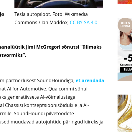
ja
Tesla autopiloot. Foto: Wikimedia
Commons / Ian Maddox,
CC BY-SA 4.0
analüütik Jimi McGregori sõnutsi “ülimaks
atvormiks”.
m partnerlusest SoundHoundiga,
et
arendada
at AI for Automotive. Qualcommi sõnul
aks generatiivsete AI-võimalustega
l Chassisi kontseptsioonisõidukile ja AI-
ormile. SoundHoundi pilvetoodete
lused muudavad autojuhtide päringud kiireks ja