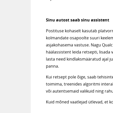
Sinu autost saab sinu assistent
Postituse kohaselt kasutab platvor
kolmandate osapoolte suuri keelemu
asjakohasema vastuse. Nagu Qualco
häälassistent leida retsepti, lisada
lasta need kindlaksmääratud ajal j
panna.
Kui retsept pole õige, saab tehisint
toimima, treenides algoritmi intera
või autentsemaid valikuid ning rahul
Kuid mõned vaatlejad ütlevad, et 