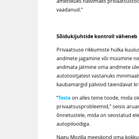
ametlikuks halvimaks privaatsustoo
vaadanud.”
Sõidukijuhtide kontroll väheneb
Privaatsuse rikkumiste hulka kuulus
andmete jagamine või müümine ning s
andmata jätmine oma andmete üle. T
autotootjatest vastanuks minimaal
kaubamärgid pälvisid täiendavat krii
“
Tesla
on alles teine toode, mida o
privaatsusprobleemid,” seisis arua
õnnetustele, mida on seostatud elek
autopiloodiga.
Nagu Mozilla meeskond oma kokkuv