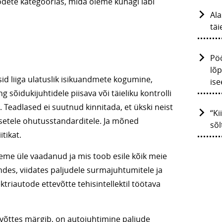
dete kategoorias, mida oleme kunagi läbi
Ala
täi
Pöö
lõp
id liiga ulatuslik isikuandmete kogumine,
ise
õidukijuhtidele piisava või täieliku kontrolli
eadlased ei suutnud kinnitada, et ükski neist
“Ki
setele ohutusstandarditele. Ja mõned
sõl
tikat.
leme üle vaadanud ja mis toob esile kõik meie
ndes, viidates paljudele surmajuhtumitele ja
triautode ettevõtte tehisintellektil töötava
õttes märgib, on autojuhtimine paljude