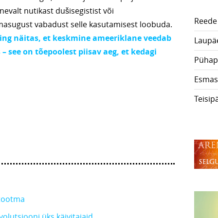
inevalt nutikast dušisegistist või
Reede
samasugust vabadust selle kasutamisest loobuda.
ing näitas, et keskmine ameeriklane veedab
Laupä
 see on tõepoolest piisav aeg, et kedagi
Pühap
Esmas
Teisip
 tootma
volutsiooni üks käivitajaid