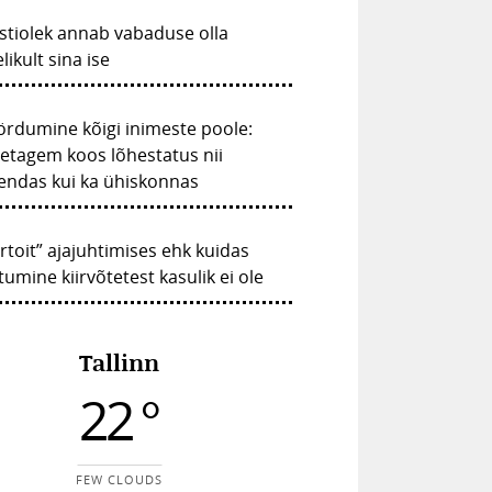
stiolek annab vabaduse olla
elikult sina ise
rdumine kõigi inimeste poole:
etagem koos lõhestatus nii
endas kui ka ühiskonnas
irtoit” ajajuhtimises ehk kuidas
tumine kiirvõtetest kasulik ei ole
Tallinn
22 °
FEW CLOUDS