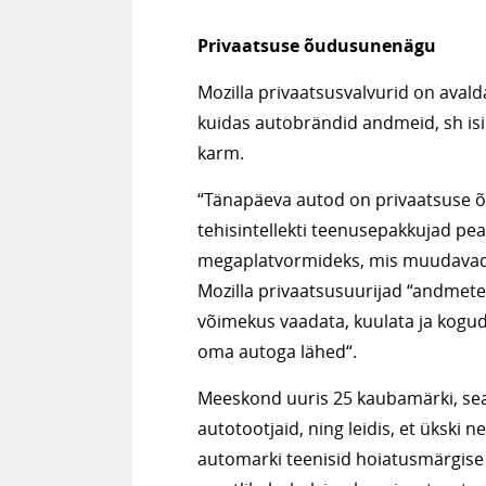
Privaatsuse õudusunenägu
Mozilla privaatsusvalvurid on ava
kuidas autobrändid andmeid, sh is
karm.
“Tänapäeva autod on privaatsuse õ
tehisintellekti teenusepakkujad p
megaplatvormideks, mis muudavad in
Mozilla privaatsusuurijad “andmete
võimekus vaadata, kuulata ja koguda
oma autoga lähed“.
Meeskond uuris 25 kaubamärki, sea
autotootjaid, ning leidis, et ükski n
automarki teenisid hoiatusmärgis