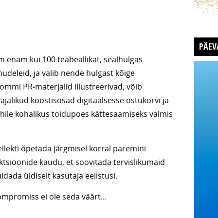
PÄEV
m enam kui 100 teabeallikat, sealhulgas
deleid, ja valib nende hulgast kõige
mmi PR-materjalid illustreerivad, võib
 vajalikud koostisosad digitaalsesse ostukorvi ja
uhile kohalikus toidupoes kättesaamiseks valmis
ellekti õpetada järgmisel korral paremini
ktsioonide kaudu, et soovitada tervislikumaid
dada üldiselt kasutaja eelistusi.
kompromiss ei ole seda väärt…