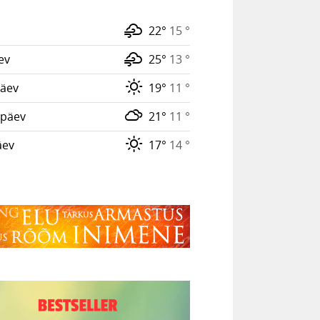
22°
15 °
ev
25°
13 °
äev
19°
11 °
päev
21°
11 °
äev
17°
14 °