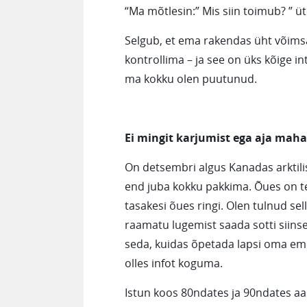
“Ma mõtlesin:” Mis siin toimub? ” üt
Selgub, et ema rakendas üht võims
kontrollima – ja see on üks kõige i
ma kokku olen puutunud.
Ei mingit karjumist ega aja maha
On detsembri algus Kanadas arktilise
end juba kokku pakkima. Õues on t
tasakesi õues ringi. Olen tulnud sel
raamatu lugemist saada sotti siins
seda, kuidas õpetada lapsi oma em
olles infot koguma.
Istun koos 80ndates ja 90ndates aa