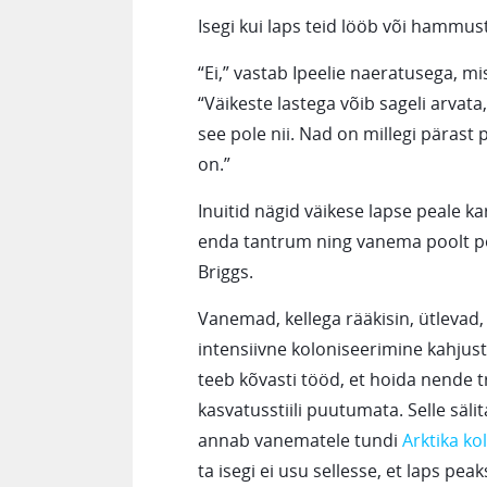
Isegi kui laps teid lööb või hammust
“Ei,” vastab Ipeelie naeratusega, m
“Väikeste lastega võib sageli arvat
see pole nii. Nad on millegi pärast 
on.”
Inuitid nägid väikese lapse peale 
enda tantrum ning vanema poolt põ
Briggs.
Vanemad, kellega rääkisin, ütlevad, 
intensiivne koloniseerimine kahjus
teeb kõvasti tööd, et hoida nende t
kasvatusstiili puutumata. Selle säli
annab vanematele tundi
Arktika ko
ta isegi ei usu sellesse, et laps pe