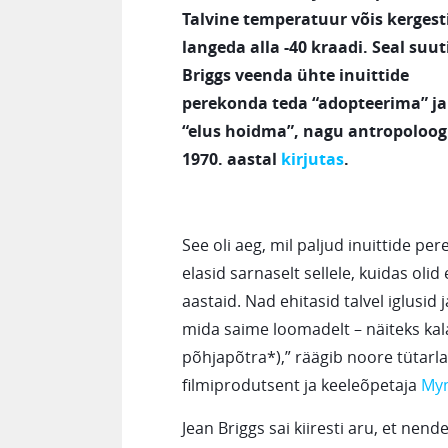
Talvine temperatuur võis kergest
langeda alla -40 kraadi. Seal suut
Briggs veenda ühte inuittide
perekonda teda “adopteerima” ja
“elus hoidma”, nagu antropoloog
1970. aastal
kirjutas
.
See oli aeg, mil paljud inuittide per
elasid sarnaselt sellele, kuidas o
aastaid. Nad ehitasid talvel iglusid 
mida saime loomadelt – näiteks kala
põhjapõtra*),” räägib noore tütarla
filmiprodutsent ja keeleõpetaja
Myn
Jean Briggs sai kiiresti aru, et ne