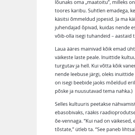
lõunaks oma „maatoitu”, milleks on
toores karibu. Suhtlen emadega, k
käsitsi õmmeldud jopesid. Ja ma kä
juhendajad õpivad, kuidas nende es
võib-olla isegi tuhandeid – aastaid t
Laua ääres mainivad kõik emad ühte 
väikeste laste peale. Inuittide kult
turgutav ja hell. Kui võtta kõik vane
nende leebuse järgi, oleks inuittide
on isegi beebide jaoks mõeldud eri
põske ja nuusutavad tema nahka.)
Selles kultuuris peetakse nähvamist 
ebasobivaks, rääkis raadioprodutsen
õe-vennaga. “Kui nad on väikesed, ei
tõstate,” ütleb ta. “See paneb lihts