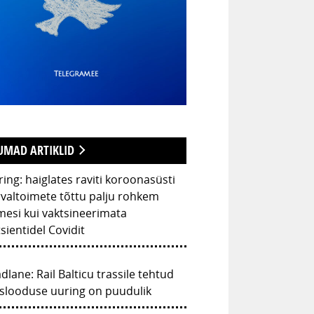
UMAD ARTIKLID
ing: haiglates raviti koroonasüsti
valtoimete tõttu palju rohkem
mesi kui vaktsineerimata
sientidel Covidit
dlane: Rail Balticu trassile tehtud
slooduse uuring on puudulik