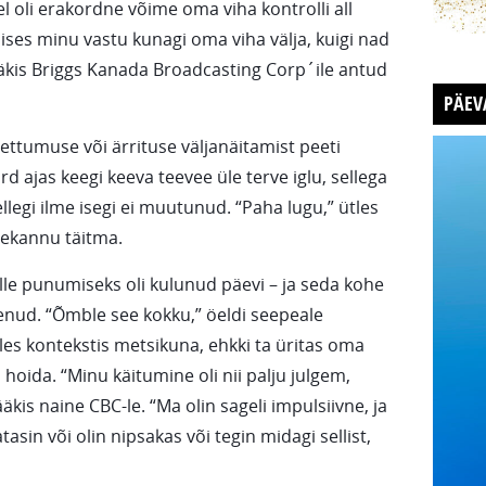
 oli erakordne võime oma viha kontrolli all
ses minu vastu kunagi oma viha välja, kuigi nad
ääkis Briggs Kanada Broadcasting Corp´ile antud
PÄEV
pettumuse või ärrituse väljanäitamist peeti
rd ajas keegi keeva teevee üle terve iglu, sellega
llegi ilme isegi ei muutunud. “Paha lugu,” ütles
teekannu täitma.
lle punumiseks oli kulunud päevi – ja seda kohe
senud. “Õmble see kokku,” öeldi seepeale
lles kontekstis metsikuna, ehkki ta üritas oma
 hoida. “Minu käitumine oli nii palju julgem,
kis naine CBC-le. “Ma olin sageli impulsiivne, ja
sin või olin nipsakas või tegin midagi sellist,