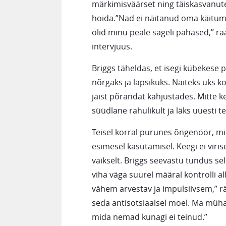
märkimisväärset ning täiskasvanutel
hoida.”Nad ei näitanud oma käitumi
olid minu peale sageli pahased,” r
intervjuus.
Briggs täheldas, et isegi kübekese 
nõrgaks ja lapsikuks. Näiteks üks ko
jäist põrandat kahjustades. Mitte ke
süüdlane rahulikult ja läks uuesti 
Teisel korral purunes õngenöör, mi
esimesel kasutamisel. Keegi ei viri
vaikselt. Briggs seevastu tundus se
viha väga suurel määral kontrolli all
vähem arvestav ja impulsiivsem,” rää
seda antisotsiaalsel moel. Ma mühata
mida nemad kunagi ei teinud.”