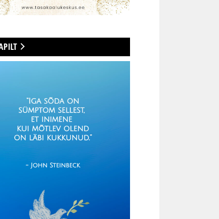
APILT