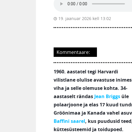
19. jaanuar 2026 kell 13:02
Kommentaare:
1960. aastatel tegi Harvardi
vilistlane olulise avastuse inime
viha ja selle olemuse kohta.
34-
aastaselt rändas
Jean Briggs
üle
polaarjoone ja elas 17 kuud tund
Gröönimaa ja Kanada vahel asuv
Baffini saarel
, kus puudusid teed
küttesüsteemid ja toidupoed.