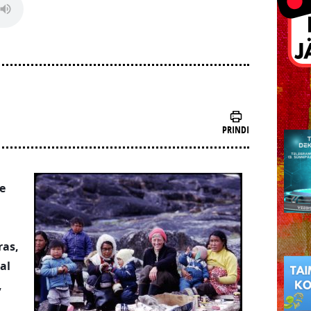
PRINDI
se
ras,
al
,