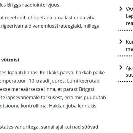
les Briggs raadiointervjuus.
VA
Lep
at meetodit, et õpetada oma last enda viha
rea
ntrigeerivamaid vanemlusstrateegiaid, millega
Ku
me
 võtmist
Aja
s Iqaluiti linnas. Kell kaks päeval hakkab päike
su
emperatuur -10 kraadi juures. Lumi keerutab
lesse mereäärsesse linna, et pärast Briggsi
ete lapsevanemale tarkusest, eriti mis puudutab
otsioone kontrollima. Hakkan juba lennukis
states vanuritega, samal ajal kui nad söövad