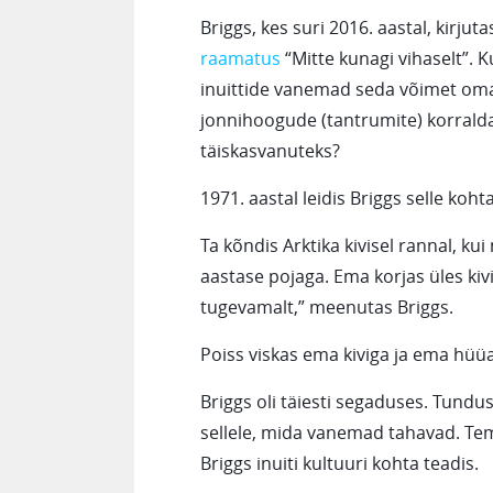
Briggs, kes suri 2016. aastal, kirj
raamatus
“Mitte kunagi vihaselt”. 
inuittide vanemad seda võimet oma
jonnihoogude (tantrumite) korrald
täiskasvanuteks?
1971. aastal leidis Briggs selle kohta
Ta kõndis Arktika kivisel rannal, 
aastase pojaga. Ema korjas üles kivi
tugevamalt,” meenutas Briggs.
Poiss viskas ema kiviga ja ema hüüat
Briggs oli täiesti segaduses. Tundus
sellele, mida vanemad tahavad. Tem
Briggs inuiti kultuuri kohta teadis.