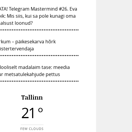
ATA! Telegram Mastermind #26. Eva
ik: Mis siis, kui sa pole kunagi oma
alsust loonud?
rkum – päikesekarva hõrk
istertervendaja
looliselt madalaim tase: meedia
ur metsatulekahjude pettus
Tallinn
21 °
FEW CLOUDS