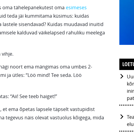
utas oma tähelepanekutest oma
esimeses
Kuid teda jäi kummitama küsimus: kuidas
 lastele sisendavad? Kuidas muudavad inuitid
amisele kalduvad väikelapsed rahuliku meelega
 vihje.
LOET
kui nägi noort ema mängimas oma umbes 2-
mi ja ütles: “Löö mind! Tee seda. Löö
Uur
kõr
ini
as: “Aii! See teeb haiget!”
pat
, et ema õpetas lapsele täpselt vastupidist
Tea
a tegevus näis olevat vastuolus kõigega, mida
elu