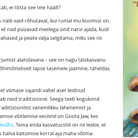
ab, ei tõsta see teie häält?
is näib vaid rõhutavat, kui rumal mu küsimus on.
a, et nad püüavad meelega sind närvi ajada, kuid
pahased ja peate välja selgitama, miks see nii
karjumist alandavana – see on nagu täiskasvanu
himõtteliselt lapse tasemele jäämine, täheldas
et viimase sajandi vältel aset leidnud
tab neid traditsioone. Seega teeb kogukond
raditsioonilist vanemlikku lähenemist ja
tamise võitlemise eesliinil on Goota Jaw, kes
lledžis
. Tema enda kasvatusstiil on nii leebe, et
aks halva käitumise korral aja maha võtma.