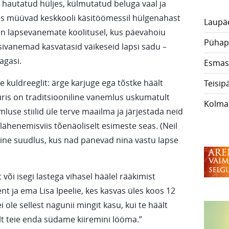
 hautatud hüljes, külmutatud beluga vaal ja
es müüvad keskkooli käsitöömessil hülgenahast
Laupä
in lapsevanemate koolitusel, kus päevahoiu
Pühap
ivanemad kasvatasid väikeseid lapsi sadu –
agasi.
Esmas
kuldreeglit: ärge karjuge ega tõstke häält
Teisip
uuris on traditsiooniline vanemlus uskumatult
Kolma
mluse stiilid üle terve maailma ja järjestada neid
 lähenemisviis tõenäoliselt esimeste seas. (Neil
line suudlus, kus nad panevad nina vastu lapse
või isegi lastega vihasel häälel rääkimist
t ja ema Lisa Ipeelie, kes kasvas üles koos 12
 ole sellest nagunii mingit kasu, kui te häält
alt teie enda südame kiiremini lööma.”