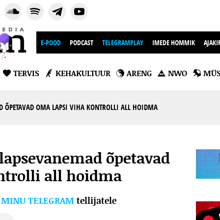
E-POOD
PODCAST
TELEGRAMPLAY
IMEDE HOMMIK
AJAKI
TERVIS
KEHAKULTUUR
ARENG
NWO
MÜS
D ÕPETAVAD OMA LAPSI VIHA KONTROLLI ALL HOIDMA
t lapsevanemad õpetavad
trolli all hoidma
l
MINU TELEGRAM
tellijatele