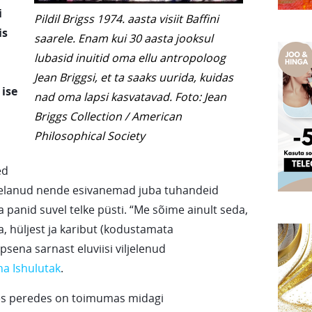
i
Pildil Brigss 1974. aasta visiit Baffini
is
saarele. Enam kui 30 aasta jooksul
lubasid inuitid oma ellu antropoloog
Jean Briggsi, et ta saaks uurida, kuidas
 ise
nad oma lapsi kasvatavad. Foto: Jean
Briggs Collection / American
Philosophical Society
ed
lid elanud nende esivanemad juba tuhandeid
ja panid suvel telke püsti. “Me sõime ainult seda,
, hüljest ja karibut (kodustamata
psena sarnast eluviisi viljelenud
a Ishulutak
.
ndes peredes on toimumas midagi