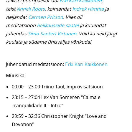
talvisel pööripäeval läbi
Erki Kari Kaikkonen
,
teist
Anneli Roots
, kolmandat
Indrek Himma
ja
neljandat
Carmen Pritson
. Viies oli
meditatsioon
helikausside saatel
ja kuuendat
juhendas
Simo Santeri Virtanen
. Võid ka neid järgi
kuulata ja südame ühisväljas võnkuda!
Juhendatud meditatsioon:
Erki Kari Kaikkonen
Muusika:
00:00 – 23:00 Triinu Taul, improvisatsioon
23:15 – 27:04 Lex Van Someren “Calma e
Tranquilidade II – Intro”
29:59 – 32:36 Christopher Knight “Love and
Devotion”