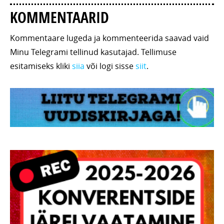
KOMMENTAARID
Kommentaare lugeda ja kommenteerida saavad vaid
Minu Telegrami tellinud kasutajad. Tellimuse
esitamiseks kliki
siia
või logi sisse
siit
.