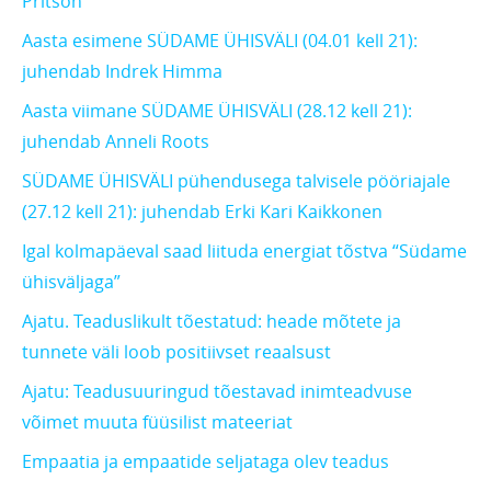
Pritson
Aasta esimene SÜDAME ÜHISVÄLI (04.01 kell 21):
juhendab Indrek Himma
Aasta viimane SÜDAME ÜHISVÄLI (28.12 kell 21):
juhendab Anneli Roots
SÜDAME ÜHISVÄLI pühendusega talvisele pööriajale
(27.12 kell 21): juhendab Erki Kari Kaikkonen
Igal kolmapäeval saad liituda energiat tõstva “Südame
ühisväljaga”
Ajatu. Teaduslikult tõestatud: heade mõtete ja
tunnete väli loob positiivset reaalsust
Ajatu: Teadusuuringud tõestavad inimteadvuse
võimet muuta füüsilist mateeriat
Empaatia ja empaatide seljataga olev teadus