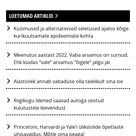
LOETUMAD ARTIKLID
Küsimused ja alternatiivsed seletused ajaloo kõige
kurikuulsamate epideemiate kohta
Meenutus aastast 2022. Vaba arvamus on surnud.
Ehk kuidas “vale” arvamus “õigele” jalgu jäi
Alastiolek annab vabaduse olla täielikult sina ise
Riigikogu liikmed saavad autoga seotud
kulutustele leevendust
Princetoni, Harvardi ja Yale’i ülikoolide õpetlaste
ühisavaldus: Mõtle oma peaga!