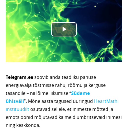
Telegram.ee
soovib anda teadliku panuse
energiavälja tõstmisse rahu, rõõmu ja kerguse
tasandile – nii lõime liikumise “
Südame
ühisväli
”. Mõne aasta tagused uuringud
HeartMathi
instituudilt
osutavad sellele, et inimeste mõtted ja
emotsioonid mõjutavad ka meid ümbritsevaid inimesi
ning keskkonda.