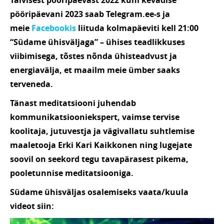
Talvisest pööripäevast 2022 kuni kevadise
pööripäevani 2023 saab Telegram.ee-s ja
meie
Facebookis
liituda kolmapäeviti kell 21:00
“Südame ühisväljaga” – ühises teadlikkuses
viibimisega, tõstes nõnda ühisteadvust ja
energiavälja, et maailm meie ümber saaks
terveneda.
Tänast meditatsiooni juhendab
kommunikatsiooniekspert, vaimse tervise
koolitaja, jutuvestja ja vägivallatu suhtlemise
maaletooja Erki Kari Kaikkonen ning lugejate
soovil on seekord tegu tavapärasest pikema,
pooletunnise meditatsiooniga.
Südame ühisväljas osalemiseks vaata/kuula
videot siin: