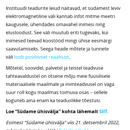
Instituudi teadurite leiud näitavad, et südamest leviv
elektromagnetiline väli kannab infot mitme meetri
kaugusele, ühendades omavahel inimesi ning
elusloodust. See väli muutub eriti tugevaks, kui
inimesed teevad koostööd mingi ühise eesmärgi
saavutamiseks. Seega heade mõtete ja tunnete
väli
loob positiivset reaalsust
.
Mõtetel, soovidel, palvetel ja teistel teadvuse
tahteavaldustel on otsene mõju meie füüsilisele
materiaalsele maailmale ja inimteadvusel on väga
suur roll kogu maailmas toimuva osas – sellele
koguneb aina enam ka teaduslikke tõestusi.
Loe “Südame ühisvälja” kohta lähemalt
SIIT
.
Esimest “Südame ühisvälja” viis 21. detsembril 2022,