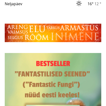
Neljapäev
16°
12 °