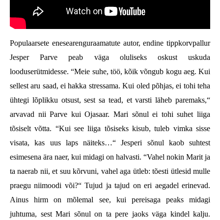
Populaarsete enesearenguraamatute autor, endine tippkorvpallur
Jesper Parve peab väga oluliseks oskust uskuda
looduserütmidesse. “Meie suhe, töö, kõik võngub kogu aeg. Kui
sellest aru saad, ei hakka stressama. Kui oled põhjas, ei tohi teha
ühtegi lõplikku otsust, sest sa tead, et varsti läheb paremaks,“
arvavad nii Parve kui Ojasaar. Mari sõnul ei tohi suhet liiga
tõsiselt võtta. “Kui see liiga tõsiseks kisub, tuleb vimka sisse
visata, kas uus laps näiteks…“ Jesperi sõnul kaob suhtest
esimesena ära naer, kui midagi on halvasti. “Vahel nokin Marit ja
ta naerab nii, et suu kõrvuni, vahel aga ütleb: tõesti ütlesid mulle
praegu niimoodi või?“ Tujud ja tajud on eri aegadel erinevad.
Ainus hirm on mõlemal see, kui pereisaga peaks midagi
juhtuma, sest Mari sõnul on ta pere jaoks väga kindel kalju.