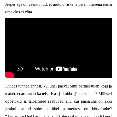
Jesper aga on veendunud, et arutuid riske ta pereinimesena enam
oma elus ei võta.
Kuidas tunned ennast, kui ühel päeval Sinu partner tuleb koju ja
teatab, et armastab ka teist. Kas ja kuidas jääda kohale? Millised
õppetükid ja taipamised saabuvad ellu kui paarisuhe on äkki
justkui avatud suhe ja ühel partneritest on kõrvalsuhe?
“Taipamised hakkasid tegelikult kohe saabuma ja niimoodi kuust