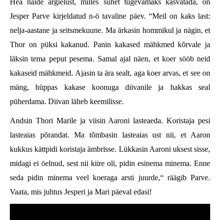
Hea näide argielust, milles suhet tugevamaks kasvatada, on
Jesper Parve kirjeldatud n-ö tavaline päev. “Meil on kaks last:
nelja-aastane ja seitsmekuune. Ma ärkasin hommikul ja nägin, et
Thor on püksi kakanud. Panin kakased mähkmed kõrvale ja
läksin tema peput pesema. Samal ajal näen, et koer sööb neid
kakaseid mähkmeid. Ajasin ta ära sealt, aga koer arvas, et see on
mäng, hüppas kakase koonuga diivanile ja hakkas seal
püherdama. Diivan läheb keemilisse.
Andsin Thori Marile ja viisin Aaroni lasteaeda. Koristaja pesi
lasteaias põrandat. Ma tõmbasin lasteaias ust nii, et Aaron
kukkus kättpidi koristaja ämbrisse. Lükkasin Aaroni uksest sisse,
midagi ei öelnud, sest nii kiire oli, pidin esinema minema. Enne
seda pidin minema veel koeraga arsti juurde,“ räägib Parve.
Vaata, mis juhtus Jesperi ja Mari päeval edasi!