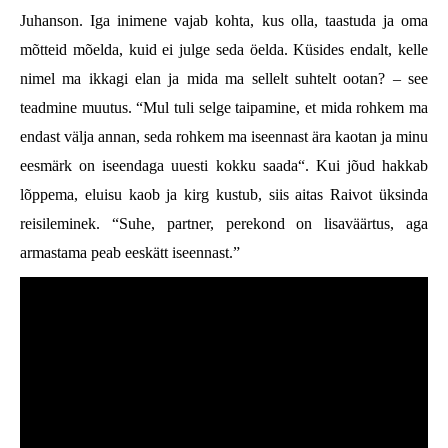
Juhanson. Iga inimene vajab kohta, kus olla, taastuda ja oma
mõtteid mõelda, kuid ei julge seda öelda. Küsides endalt, kelle
nimel ma ikkagi elan ja mida ma sellelt suhtelt ootan? – see
teadmine muutus. “Mul tuli selge taipamine, et mida rohkem ma
endast välja annan, seda rohkem ma iseennast ära kaotan ja minu
eesmärk on iseendaga uuesti kokku saada“. Kui jõud hakkab
lõppema, eluisu kaob ja kirg kustub, siis aitas Raivot üksinda
reisileminek. “Suhe, partner, perekond on lisaväärtus, aga
armastama peab eeskätt iseennast.”