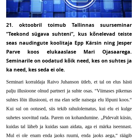
21. oktoobril toimub Tallinnas suurseminar
“Teekond sügava suhteni”, kus kõnelevad teiste
seas naudingute koolitaja Epp Kärsin ning Jesper
Parve koos elukaaslase Mari Ojasaarega.
Seminarile on oodatud kõik need, kes on suhtes ja
ka need, kes seda ei ole.
Seminari korraldaja Raivo Juhanson ütleb, et tal on elus hästi
palju illusioone olnud partneri ja suhte osas. “Viimases pikemas
suhtes lõin illusiooni, et ma elan selle naisega elu lõpuni koos.“
Kui sul on ootused, siis tekib rahulolematus, kui elu ei kulge
suhetes soovitud rada. Parem on kohandumine. „Pidevalt küsin,
kuidas tal läheb ja kuidas saan aidata, aga ei märka iseennast.
Mul ei ole enam enda jaoks ruumi, enda jaoks aega,“ räägib