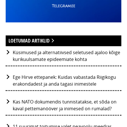
LOETUMAD ARTIKLID
Küsimused ja alternatiivsed seletused ajaloo kõige
kurikuulsamate epideemiate kohta
Ege Hirve ettepanek: Kuidas vabastada Riigikogu
erakondadest ja anda tagasi inimestele
Kas NATO dokumendis tunnistatakse, et sõda on
kaval pettemanööver ja inimesed on rumalad?
11 suurimat toitumise valet peavoolu meedias