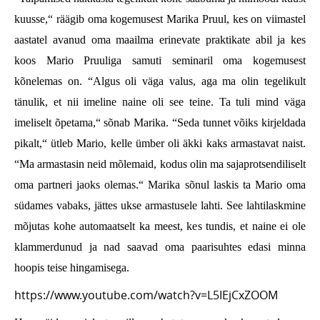
kuusse,“ räägib oma kogemusest Marika Pruul, kes on viimastel
aastatel avanud oma maailma erinevate praktikate abil ja kes
koos Mario Pruuliga samuti seminaril oma kogemusest
kõnelemas on. “Algus oli väga valus, aga ma olin tegelikult
tänulik, et nii imeline naine oli see teine. Ta tuli mind väga
imeliselt õpetama,“ sõnab Marika. “Seda tunnet võiks kirjeldada
pikalt,“ ütleb Mario, kelle ümber oli äkki kaks armastavat naist.
“Ma armastasin neid mõlemaid, kodus olin ma sajaprotsendiliselt
oma partneri jaoks olemas.“ Marika sõnul laskis ta Mario oma
südames vabaks, jättes ukse armastusele lahti. See lahtilaskmine
mõjutas kohe automaatselt ka meest, kes tundis, et naine ei ole
klammerdunud ja nad saavad oma paarisuhtes edasi minna
hoopis teise hingamisega.
https://www.youtube.com/watch?v=L5IEjCxZOOM