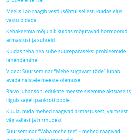
Meelis Lao räägib vestlusõhtul sellest, kuidas elus
vastu pidada
Kehakeemia mõju all: kuidas mõjutavad hormoonid
armastust ja suhteid
Kuidas teha hea suhe suurepäraseks: probleemide
lahendamine
Video: Suurseminar “Mehe sügavam tõde” lubab
avada naistele meeste olemuse
Raivo Juhanson: edukate meeste sisemine aktsiaselts
liigub sageli pankroti poole
Kuula, mida mehed räägivad armastusest, vaimsest
vägivallast ja hirmudest
Suurseminar “Vaba mehe tee” – mehed räägivad
meestega ja ainult meestele!