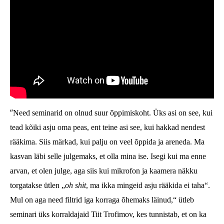
“
Need seminarid on olnud suur õppimiskoht. Üks asi on see, kui
tead kõiki asju oma peas, ent teine asi see, kui hakkad nendest
rääkima. Siis märkad, kui palju on veel õppida ja areneda. Ma
kasvan läbi selle julgemaks, et olla mina ise. Isegi kui ma enne
arvan, et olen julge, aga siis kui mikrofon ja kaamera näkku
torgatakse ütlen „
oh shit
, ma ikka mingeid asju rääkida ei taha“.
Mul on aga need filtrid iga korraga õhemaks läinud,“ ütleb
seminari üks korraldajaid Tiit Trofimov, kes tunnistab, et on ka