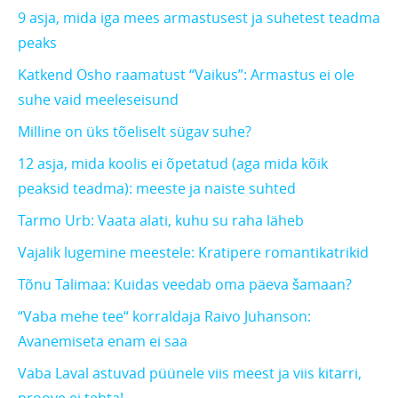
9 asja, mida iga mees armastusest ja suhetest teadma
peaks
Katkend Osho raamatust “Vaikus”: Armastus ei ole
suhe vaid meeleseisund
Milline on üks tõeliselt sügav suhe?
12 asja, mida koolis ei õpetatud (aga mida kõik
peaksid teadma): meeste ja naiste suhted
Tarmo Urb: Vaata alati, kuhu su raha läheb
Vajalik lugemine meestele: Kratipere romantikatrikid
Tõnu Talimaa: Kuidas veedab oma päeva šamaan?
“Vaba mehe tee“ korraldaja Raivo Juhanson:
Avanemiseta enam ei saa
Vaba Laval astuvad püünele viis meest ja viis kitarri,
proove ei tehta!