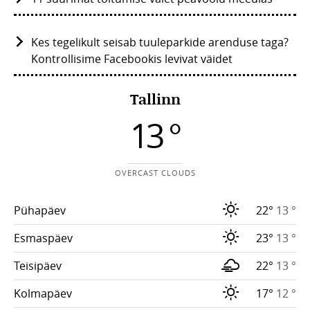
Kes tegelikult seisab tuuleparkide arenduse taga?
Kontrollisime Facebookis levivat väidet
Tallinn
13 °
OVERCAST CLOUDS
Pühapäev
22°
13 °
Esmaspäev
23°
13 °
Teisipäev
22°
13 °
Kolmapäev
17°
12 °