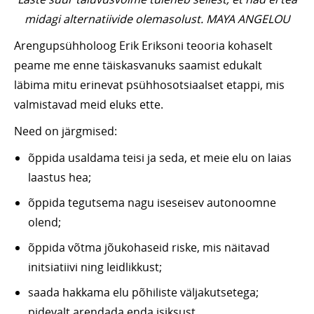
midagi alternatiivide olemasolust. MAYA ANGELOU
Arengupsühholoog Erik Eriksoni teooria kohaselt
peame me enne täiskasvanuks saamist edukalt
läbima mitu erinevat psühhosotsiaalset etappi, mis
valmistavad meid eluks ette.
Need on järgmised:
õppida usaldama teisi ja seda, et meie elu on laias
laastus hea;
õppida tegutsema nagu iseseisev autonoomne
olend;
õppida võtma jõukohaseid riske, mis näitavad
initsiatiivi ning leidlikkust;
saada hakkama elu põhiliste väljakutsetega;
pidevalt arendada enda isiksust.