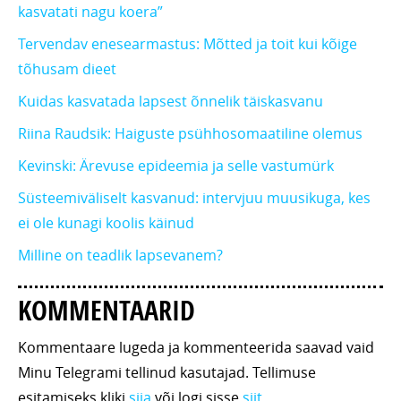
kasvatati nagu koera”
Tervendav enesearmastus: Mõtted ja toit kui kõige
tõhusam dieet
Kuidas kasvatada lapsest õnnelik täiskasvanu
Riina Raudsik: Haiguste psühhosomaatiline olemus
Kevinski: Ärevuse epideemia ja selle vastumürk
Süsteemiväliselt kasvanud: intervjuu muusikuga, kes
ei ole kunagi koolis käinud
Milline on teadlik lapsevanem?
KOMMENTAARID
Kommentaare lugeda ja kommenteerida saavad vaid
Minu Telegrami tellinud kasutajad. Tellimuse
esitamiseks kliki
siia
või logi sisse
siit
.