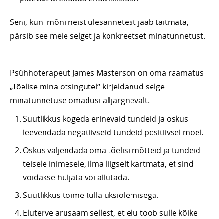
Seni, kuni mõni neist ülesannetest jääb täitmata,
pärsib see meie selget ja konkreetset minatunnetust.
Psühhoterapeut James Masterson on oma raamatus
„Tõelise mina otsingutel“ kirjeldanud selge
minatunnetuse omadusi alljärgnevalt.
Suutlikkus kogeda erinevaid tundeid ja oskus
leevendada negatiivseid tundeid positiivsel moel.
Oskus väljendada oma tõelisi mõtteid ja tundeid
teisele inimesele, ilma liigselt kartmata, et sind
võidakse hüljata või allutada.
Suutlikkus toime tulla üksiolemisega.
Eluterve arusaam sellest, et elu toob sulle kõike