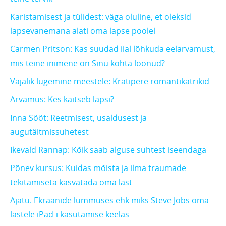
Karistamisest ja tülidest: väga oluline, et oleksid
lapsevanemana alati oma lapse poolel
Carmen Pritson: Kas suudad iial lõhkuda eelarvamust,
mis teine inimene on Sinu kohta loonud?
Vajalik lugemine meestele: Kratipere romantikatrikid
Arvamus: Kes kaitseb lapsi?
Inna Sööt: Reetmisest, usaldusest ja
augutäitmissuhetest
Ikevald Rannap: Kõik saab alguse suhtest iseendaga
Põnev kursus: Kuidas mõista ja ilma traumade
tekitamiseta kasvatada oma last
Ajatu. Ekraanide lummuses ehk miks Steve Jobs oma
lastele iPad-i kasutamise keelas