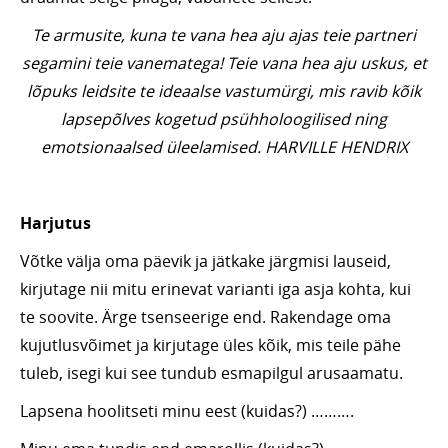
Te armusite, kuna te vana hea aju ajas teie partneri
segamini teie vanematega! Teie vana hea aju uskus, et
lõpuks leidsite te ideaalse vastumürgi, mis ravib kõik
lapsepõlves kogetud psühholoogilised ning
emotsionaalsed üleelamised.
HARVILLE HENDRIX
Harjutus
Võtke välja oma päevik ja jätkake järgmisi lauseid,
kirjutage nii mitu erinevat varianti iga asja kohta, kui
te soovite. Ärge tsenseerige end. Rakendage oma
kujutlusvõimet ja kirjutage üles kõik, mis teile pähe
tuleb, isegi kui see tundub esmapilgul arusaamatu.
Lapsena hoolitseti minu eest (kuidas?) ……….