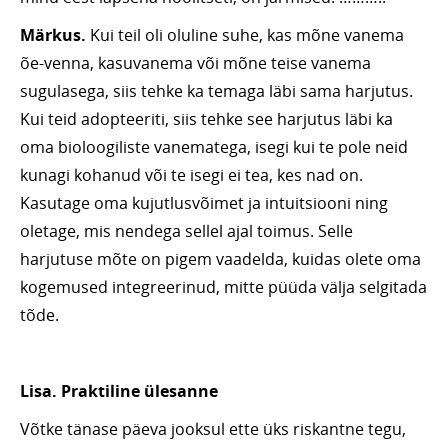
Märkus.
Kui teil oli oluline suhe, kas mõne vanema
õe-venna, kasuvanema või mõne teise vanema
sugulasega, siis tehke ka temaga läbi sama harjutus.
Kui teid adopteeriti, siis tehke see harjutus läbi ka
oma bioloogiliste vanematega, isegi kui te pole neid
kunagi kohanud või te isegi ei tea, kes nad on.
Kasutage oma kujutlusvõimet ja intuitsiooni ning
oletage, mis nendega sellel ajal toimus. Selle
harjutuse mõte on pigem vaadelda, kuidas olete oma
kogemused integreerinud, mitte püüda välja selgitada
tõde.
Lisa. Praktiline ülesanne
Võtke tänase päeva jooksul ette üks riskantne tegu,