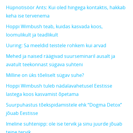
Hüpnotisöör Ants: Kui oled hingega kontaktis, hakkab
keha ise tervenema
Hoppi Wimbush teab, kuidas kasvada koos,
loomulikult ja teadlikult
Uuring: Sa meeldid teistele rohkem kui arvad
Mehed ja naised räägivad suurseminaril ausalt ja
avatult teekonnast sügava suhteni
Milline on üks tõeliselt sügav suhe?
Hoppi Wimbush tuleb nädalavahetusel Eestisse
lastega koos kasvamist õpetama
Suurpuhastus tõekspidamistele ehk “Dogma Detox”
jõuab Eestisse
Imeline suhtenipp: ole ise tervik ja sinu juurde jõuab
teine tervik