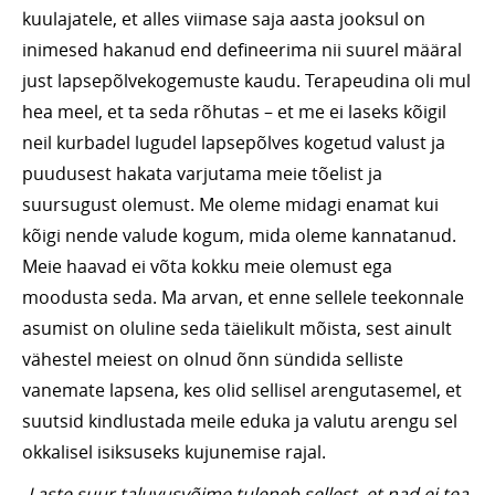
kuulajatele, et alles viimase saja aasta jooksul on
inimesed hakanud end defineerima nii suurel määral
just lapsepõlvekogemuste kaudu. Terapeudina oli mul
hea meel, et ta seda rõhutas – et me ei laseks kõigil
neil kurbadel lugudel lapsepõlves kogetud valust ja
puudusest hakata varjutama meie tõelist ja
suursugust olemust. Me oleme midagi enamat kui
kõigi nende valude kogum, mida oleme kannatanud.
Meie haavad ei võta kokku meie olemust ega
moodusta seda. Ma arvan, et enne sellele teekonnale
asumist on oluline seda täielikult mõista, sest ainult
vähestel meiest on olnud õnn sündida selliste
vanemate lapsena, kes olid sellisel arengutasemel, et
suutsid kindlustada meile eduka ja valutu arengu sel
okkalisel isiksuseks kujunemise rajal.
Laste suur taluvusvõime tuleneb sellest, et nad ei tea