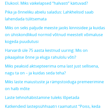
Elukool. Miks väikelapsed “halvasti” käituvad?
Pika ja õnneliku abielu saladus: Lahkhelisid saab
lahendada tülitsemata
Miks on seks paljude meeste jaoks kinnisidee ja kuidas
on ühiskondlikud normid võtnud meestelt võimaluse
kogeda puudutusi
Harvardi üle 75 aasta kestnud uuring: Mis on
pikaajalise õnne ja eluga rahulolu võti?
Miks peaksid aktsepteerima oma last just sellisena,
nagu ta on – ja kuidas seda teha?
Miks laste maiustuste ja rämpstoiduga premeerimine
on halb mõte
Laste tehnohäbistamine tuleks lõpetada
Katkendeid lastepsühhiaatri raamatust “Poiss, keda