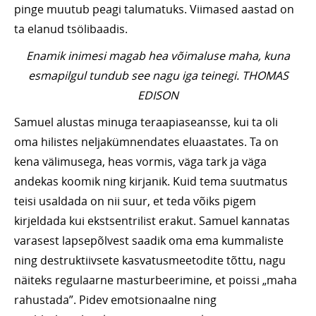
pinge muutub peagi talumatuks. Viimased aastad on
ta elanud tsölibaadis.
Enamik inimesi magab hea võimaluse maha, kuna
esmapilgul tundub see nagu iga teinegi. THOMAS
EDISON
Samuel alustas minuga teraapiaseansse, kui ta oli
oma hilistes neljakümnendates eluaastates. Ta on
kena välimusega, heas vormis, väga tark ja väga
andekas koomik ning kirjanik. Kuid tema suutmatus
teisi usaldada on nii suur, et teda võiks pigem
kirjeldada kui ekstsentrilist erakut. Samuel kannatas
varasest lapsepõlvest saadik oma ema kummaliste
ning destruktiivsete kasvatusmeetodite tõttu, nagu
näiteks regulaarne masturbeerimine, et poissi „maha
rahustada”. Pidev emotsionaalne ning