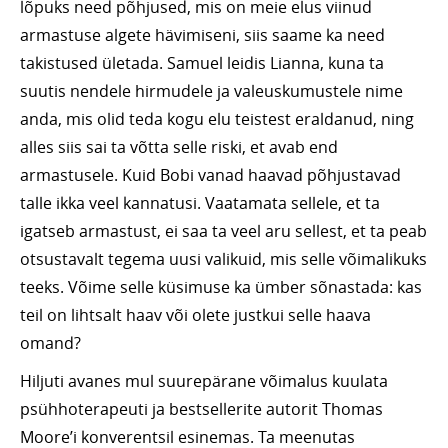
lõpuks need põhjused, mis on meie elus viinud
armastuse algete hävimiseni, siis saame ka need
takistused ületada. Samuel leidis Lianna, kuna ta
suutis nendele hirmudele ja valeuskumustele nime
anda, mis olid teda kogu elu teistest eraldanud, ning
alles siis sai ta võtta selle riski, et avab end
armastusele. Kuid Bobi vanad haavad põhjustavad
talle ikka veel kannatusi. Vaatamata sellele, et ta
igatseb armastust, ei saa ta veel aru sellest, et ta peab
otsustavalt tegema uusi valikuid, mis selle võimalikuks
teeks. Võime selle küsimuse ka ümber sõnastada: kas
teil on lihtsalt haav või olete justkui selle haava
omand?
Hiljuti avanes mul suurepärane võimalus kuulata
psühhoterapeuti ja bestsellerite autorit Thomas
Moore’i konverentsil esinemas. Ta meenutas