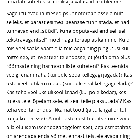
oma lähisuhetes kroonilisi ja valusaid probleeme.
Sageli tulevad inimesed psühhoteraapiasse ainult
selleks, et pärast esimesi seansse tunnistada, et nad
tunnevad end „süüdi”, kuna poputavad end sellisel
„ekstravagantsel” moel nagu teraapias käimine. Kuid
mis veel saaks väärt olla teie aega ning pingutusi kui
mitte see, et investeerite endasse, et jõuda oma elus
rõõmsate ning harmooniliste suheteni? Kas teenida
veelgi enam raha (kui pole seda kellegagi jagada)? Kas
osta veel rohkem maad (kui pole seal kellegagi elada)?
Kas teha veel üks ülikoolikraad (kui pole kedagi, kes
tuleks teie lõpetamisele, et seal teile plaksutada)? Kas
teha veel tähendusrikkamat tööd (ja tulla igal õhtul
tühja korterisse)? Ainult laste eest hoolitsemine võib
olla olulisem iseendaga tegelemisest, aga esmatähtis
on arendada enda võimet ennast teistele avada ning