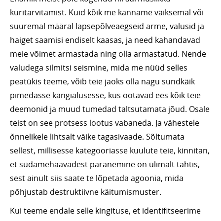
kuritarvitamist. Kuid kõik me kanname väiksemal või
suuremal määral lapsepõlveaegseid arme, valusid ja
haiget saamisi endiselt kaasas, ja need kahandavad
meie võimet armastada ning olla armastatud. Nende
valudega silmitsi seismine, mida me nüüd selles
peatükis teeme, võib teie jaoks olla nagu sundkäik
pimedasse kangialusesse, kus ootavad ees kõik teie
deemonid ja muud tumedad taltsutamata jõud. Osale
teist on see protsess lootus vabaneda. Ja vähestele
õnnelikele lihtsalt väike tagasivaade. Sõltumata
sellest, millisesse kategooriasse kuulute teie, kinnitan,
et südamehaavadest paranemine on ülimalt tähtis,
sest ainult siis saate te lõpetada agoonia, mida
põhjustab destruktiivne käitumismuster.
Kui teeme endale selle kingituse, et identifitseerime