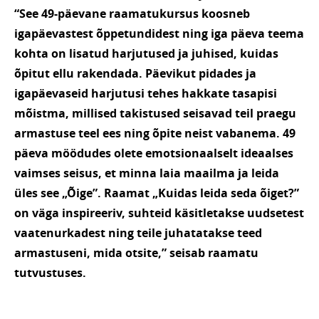
“See 49-päevane raamatukursus koosneb
igapäevastest õppetundidest ning iga päeva teema
kohta on lisatud harjutused ja juhised, kuidas
õpitut ellu rakendada. Päevikut pidades ja
igapäevaseid harjutusi tehes hakkate tasapisi
mõistma, millised takistused seisavad teil praegu
armastuse teel ees ning õpite neist vabanema. 49
päeva möödudes olete emotsionaalselt ideaalses
vaimses seisus, et minna laia maailma ja leida
üles see „Õige”. Raamat „Kuidas leida seda õiget?”
on väga inspireeriv, suhteid käsitletakse uudsetest
vaatenurkadest ning teile juhatatakse teed
armastuseni, mida otsite,” seisab raamatu
tutvustuses.