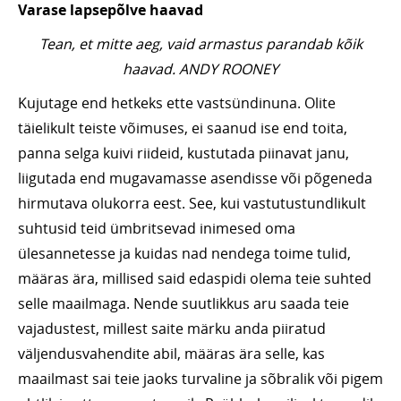
Varase lapsepõlve haavad
Tean, et mitte aeg, vaid armastus parandab kõik
haavad.
ANDY ROONEY
Kujutage end hetkeks ette vastsündinuna. Olite
täielikult teiste võimuses, ei saanud ise end toita,
panna selga kuivi riideid, kustutada piinavat janu,
liigutada end mugavamasse asendisse või põgeneda
hirmutava olukorra eest. See, kui vastutustundlikult
suhtusid teid ümbritsevad inimesed oma
ülesannetesse ja kuidas nad nendega toime tulid,
määras ära, millised said edaspidi olema teie suhted
selle maailmaga. Nende suutlikkus aru saada teie
vajadustest, millest saite märku anda piiratud
väljendusvahendite abil, määras ära selle, kas
maailmast sai teie jaoks turvaline ja sõbralik või pigem