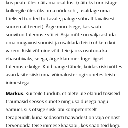
kus peate üles näitama usaldust (näiteks tunnistage
kolleegile üles üks oma nõrk koht; usaldage oma
tõelised tunded tuttavale; paluge sõbralt tavalisest
suuremat teenet). Ärge muretsege, kas saate
soovitud tulemuse või ei. Asja mõte on välja astuda
oma mugavustsoonist ja usaldada teisi rohkem kui
varem. Riski võtmine võib teie jaoks osutuda ka
ebasobivaks, seega, ärge klammerduge liigselt
tulemuste külge. Kuid pange tähele, kuidas riski võttes
avardasite siiski oma võimalusteringi suhetes teiste
inimestega.
Märkus
. Kui teile tundub, et olete üle elanud tõsiseid
traumasid seoses suhete ning usaldusega nagu
Samuel, siis otsige siiski abi kompetentselt
terapeudilt, kuna sedasorti haavadest on vaja ennast
tervendada teise inimese kaasabil, kes saab teid kogu