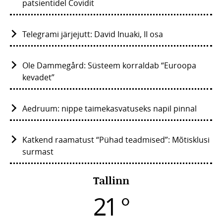
patsientidel Covidit
Telegrami järjejutt: David Inuaki, II osa
Ole Dammegård: Süsteem korraldab “Euroopa
kevadet”
Aedruum: nippe taimekasvatuseks napil pinnal
Katkend raamatust “Pühad teadmised”: Mõtisklusi
surmast
Tallinn
21 °