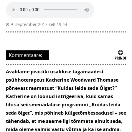
9. september 2017 kell 19:44
Kommentaare:
PRINDI
Avaldame peatüki usalduse tagamaadest
psühhoterapeut Katherine Woodward Thomase
põnevast raamatust “Kuidas leida seda Õiget?”
Katherine on loonud intrigeeriva, kuid samas
lihtsa seitsmenädalase programmi „Kuidas leida
seda õiget”, mis põhineb külgetõmbeseadusel – see
tähendab, et me saame ligi tõmmata ainult seda,
mida oleme valmis vastu võtma ja ka ise andma.