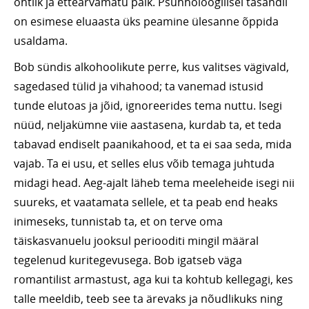
ohtlik ja ettearvamatu paik. Psühholoogilisel tasandil
on esimese eluaasta üks peamine ülesanne õppida
usaldama.
Bob sündis alkohoolikute perre, kus valitses vägivald,
sagedased tülid ja vihahood; ta vanemad istusid
tunde elutoas ja jõid, ignoreerides tema nuttu. Isegi
nüüd, neljakümne viie aastasena, kurdab ta, et teda
tabavad endiselt paanikahood, et ta ei saa seda, mida
vajab. Ta ei usu, et selles elus võib temaga juhtuda
midagi head. Aeg-ajalt läheb tema meeleheide isegi nii
suureks, et vaatamata sellele, et ta peab end heaks
inimeseks, tunnistab ta, et on terve oma
täiskasvanuelu jooksul periooditi mingil määral
tegelenud kuritegevusega. Bob igatseb väga
romantilist armastust, aga kui ta kohtub kellegagi, kes
talle meeldib, teeb see ta ärevaks ja nõudlikuks ning