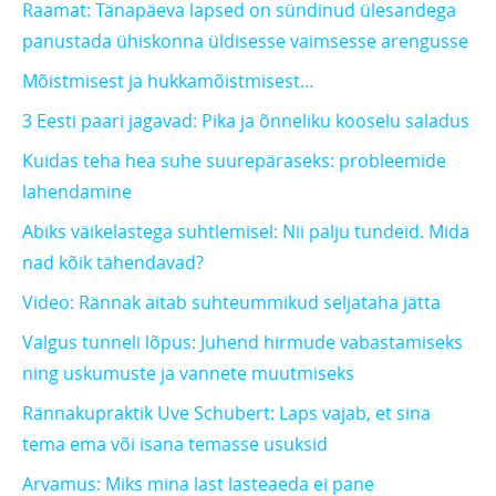
Raamat: Tänapäeva lapsed on sündinud ülesandega
panustada ühiskonna üldisesse vaimsesse arengusse
Mõistmisest ja hukkamõistmisest…
3 Eesti paari jagavad: Pika ja õnneliku kooselu saladus
Kuidas teha hea suhe suurepäraseks: probleemide
lahendamine
Abiks väikelastega suhtlemisel: Nii palju tundeid. Mida
nad kõik tähendavad?
Video: Rännak aitab suhteummikud seljataha jätta
Valgus tunneli lõpus: Juhend hirmude vabastamiseks
ning uskumuste ja vannete muutmiseks
Rännakupraktik Uve Schubert: Laps vajab, et sina
tema ema või isana temasse usuksid
Arvamus: Miks mina last lasteaeda ei pane