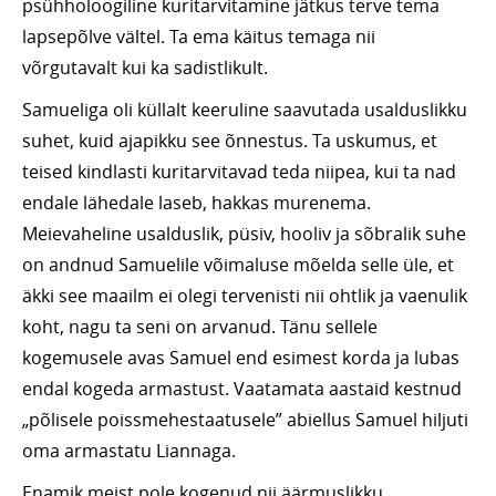
psühholoogiline kuritarvitamine jätkus terve tema
lapsepõlve vältel. Ta ema käitus temaga nii
võrgutavalt kui ka sadistlikult.
Samueliga oli küllalt keeruline saavutada usalduslikku
suhet, kuid ajapikku see õnnestus. Ta uskumus, et
teised kindlasti kuritarvitavad teda niipea, kui ta nad
endale lähedale laseb, hakkas murenema.
Meievaheline usalduslik, püsiv, hooliv ja sõbralik suhe
on andnud Samuelile võimaluse mõelda selle üle, et
äkki see maailm ei olegi tervenisti nii ohtlik ja vaenulik
koht, nagu ta seni on arvanud. Tänu sellele
kogemusele avas Samuel end esimest korda ja lubas
endal kogeda armastust. Vaatamata aastaid kestnud
„põlisele poissmehestaatusele” abiellus Samuel hiljuti
oma armastatu Liannaga.
Enamik meist pole kogenud nii äärmuslikku