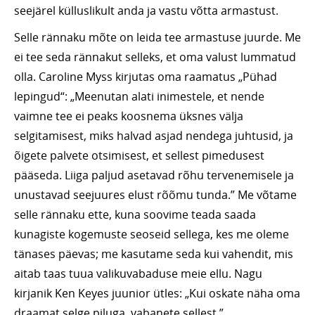
seejärel külluslikult anda ja vastu võtta armastust.
Selle rännaku mõte on leida tee armastuse juurde. Me
ei tee seda rännakut selleks, et oma valust lummatud
olla. Caroline Myss kirjutas oma raamatus „Pühad
lepingud“: „Meenutan alati inimestele, et nende
vaimne tee ei peaks koosnema üksnes välja
selgitamisest, miks halvad asjad nendega juhtusid, ja
õigete palvete otsimisest, et sellest pimedusest
pääseda. Liiga paljud asetavad rõhu tervenemisele ja
unustavad seejuures elust rõõmu tunda.” Me võtame
selle rännaku ette, kuna soovime teada saada
kunagiste kogemuste seoseid sellega, kes me oleme
tänases päevas; me kasutame seda kui vahendit, mis
aitab taas tuua valikuvabaduse meie ellu. Nagu
kirjanik Ken Keyes juunior ütles: „Kui oskate näha oma
draamat selge piluga, vabanete sellest.”