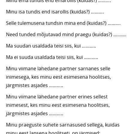
Minu ema tundis end emarollis (kuidas?) ……….
Minu isa tundis end isarollis (kuidas?) ……….
Selle tulemusena tundsin mina end (kuidas?) ……….
Need tunded mõjutavad mind praegu (kuidas?) ……….
Ma suudan usaldada teisi siis, kui ………..
Ma ei suuda usaldada teisi siis, kui ………..
Minu viimane lähedane partner sarnanes selle
inimesega, kes minu eest esimesena hoolitses,
järgmistes asjades ………..
Minu viimane lähedane partner erines sellest
inimesest, kes minu eest esimesena hoolitses,
järgmistes asjades ………..
Minu praeguste suhete sarnasused sellega, kuidas
minu eest lapsena hoolitseti, on järmised: ………..