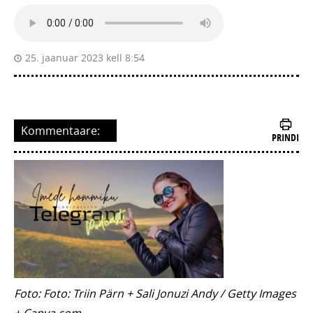
25. jaanuar 2023 kell 8:54
Kommentaare:
PRINDI
Foto: Foto: Triin Pärn + Sali Jonuzi Andy / Getty Images