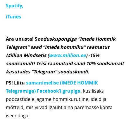
Spotify,
iTunes
Ära unusta! S
ooduskupongiga “Imede Hommik
Telegram” saad “Imede hommiku” raamatut
Million Mindsetis (
www.million.ee
) -15%
soodsamalt! Teisi raamatuid saad 10% soodsamalt
kasutades “Telegram” sooduskoodi.
PS! Liitu
samanimelise (IMEDE HOMMIK
Telegramiga) Facebook’i grupiga
,
kus lisaks
podcastidele jagame hommikurutiine, ideid ja
mõtteid, mis viivad igaüht aina paremasse kohta
iseendaga!