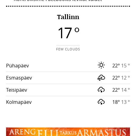
Tallinn
17 °
FEW CLOUDS
Pühapäev
22°
15 °
Esmaspäev
22°
12 °
Teisipäev
22°
14 °
Kolmapäev
18°
13 °