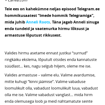
+ Canva.com
Teie ees on kahekümne neljas episood Telegram.ee
hommikusaatest “Imede hommik Telegramiga”,
mida juhib
Anneli Roots
. Täna jagab Anneli sinuga
enda tundeid ja vaatenurka hirmu lõksust ja
armastuse lõputust rikkusest.
Valides hirmu asetame ennast justkui “surnud”
ringkäiku ekslema, lõputult otsides enda kannatuste
süüdlast… kes, nagu selgub hiljem, oleme me ise.
Valides armastuse – valime elu. Valime avardumise,
mitte kuhugi “kinni jäämise”. Valime vabaduse
loomulikult olla, vabadust loomulikult luua, vabadust
olla me ise. Valime vabadust vanglast… mida hirm
enda olemusega loob ja meid nähtamatute seinte