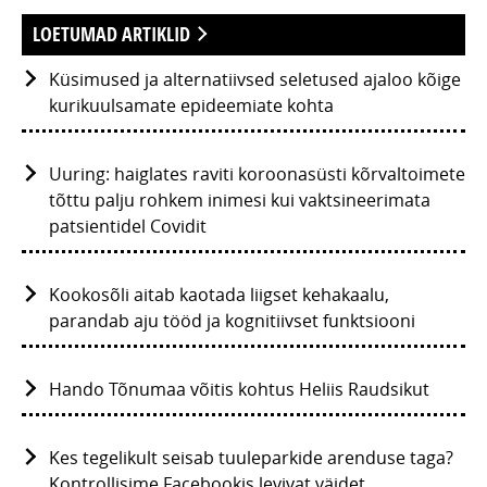
LOETUMAD ARTIKLID
Küsimused ja alternatiivsed seletused ajaloo kõige
kurikuulsamate epideemiate kohta
Uuring: haiglates raviti koroonasüsti kõrvaltoimete
tõttu palju rohkem inimesi kui vaktsineerimata
patsientidel Covidit
Kookosõli aitab kaotada liigset kehakaalu,
parandab aju tööd ja kognitiivset funktsiooni
Hando Tõnumaa võitis kohtus Heliis Raudsikut
Kes tegelikult seisab tuuleparkide arenduse taga?
Kontrollisime Facebookis levivat väidet