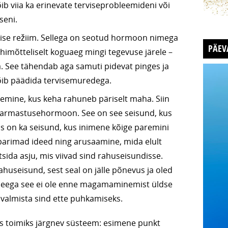
b viia ka erinevate terviseprobleemideni või
seni.
mise režiim. Sellega on seotud hormoon nimega
PÄEV
imõtteliselt koguaeg mingi tegevuse järele –
a. See tähendab aga samuti pidevat pinges ja
õib päädida tervisemuredega.
mine, kus keha rahuneb päriselt maha. Siin
armastusehormoon. See on see seisund, kus
is on ka seisund, kus inimene kõige paremini
a parimad ideed ning arusaamine, mida elult
otsida asju, mis viivad sind rahuseisundisse.
ahuseisund, sest seal on jälle põnevus ja oled
– seega see ei ole enne magamaminemist üldse
 valmista sind ette puhkamiseks.
as toimiks järgnev süsteem: esimene punkt