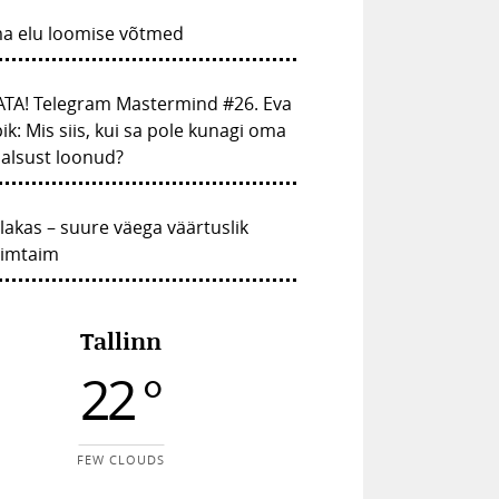
a elu loomise võtmed
ATA! Telegram Mastermind #26. Eva
ik: Mis siis, kui sa pole kunagi oma
alsust loonud?
lakas – suure väega väärtuslik
vimtaim
Tallinn
22 °
FEW CLOUDS