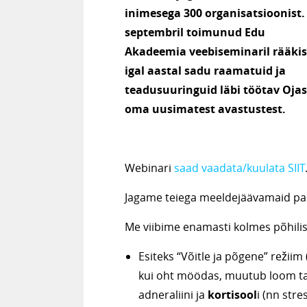
inimesega 300 organisatsioonist. 
septembril toimunud Edu
Akadeemia veebiseminaril rääkis
igal aastal sadu raamatuid ja
teadusuuringuid läbi töötav Oja
oma uusimatest avastustest.
Webinari
saad vaadata/kuulata SIIT
Jagame teiega meeldejäävamaid pala
Me viibime enamasti kolmes põhilis
Esiteks “Võitle ja põgene” režiim
kui oht möödas, muutub loom tag
adneraliini ja
kortisool
i (nn str