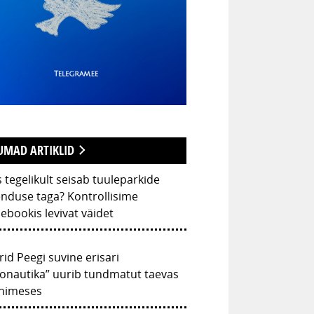
UMAD ARTIKLID
 tegelikult seisab tuuleparkide
nduse taga? Kontrollisime
ebookis levivat väidet
rid Peegi suvine erisari
onautika” uurib tundmatut taevas
inimeses