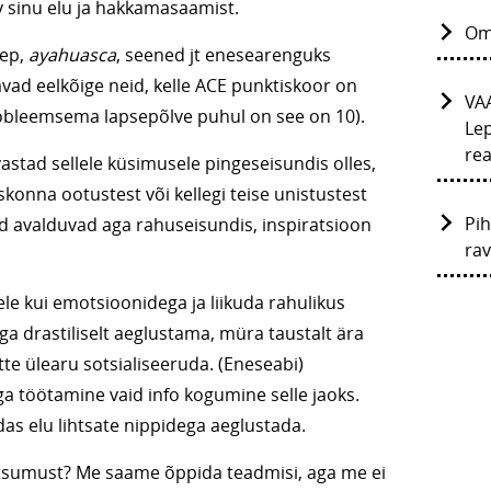
v sinu elu ja hakkamasaamist.
Om
nep,
ayahuasca
, seened jt enesearenguks
ad eelkõige neid, kelle ACE punktiskoor on
VA
obleemsema lapsepõlve puhul on see on 10).
Lep
rea
vastad sellele küsimusele pingeseisundis olles,
iskonna ootustest või kellegi teise unistustest
Pih
ed avalduvad aga rahuseisundis, inspiratsioon
ra
le kui emotsioonidega ja liikuda rahulikus
a drastiliselt aeglustama, müra taustalt ära
tte ülearu sotsialiseeruda. (Eneseabi)
a töötamine vaid info kogumine selle jaoks.
das elu lihtsate nippidega aeglustada.
tsumust? Me saame õppida teadmisi, aga me ei