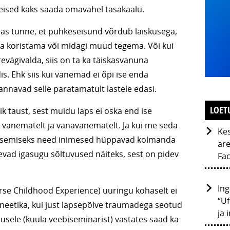
teised kaks saada omavahel tasakaalu.
sas tunne, et puhkeseisund võrdub laiskusega,
a koristama või midagi muud tegema. Või kui
evägivalda, siis on ta ka täiskasvanuna
is. Ehk siis kui vanemad ei õpi ise enda
annavad selle paratamatult lastele edasi.
LOET
ik taust, sest muidu laps ei oska end ise
vanematelt ja vanavanematelt. Ja kui me seda
Kes
 pääsemiseks need inimesed hüppavad kolmanda
are
ulevad igasugu sõltuvused näiteks, sest on pidev
Fac
Ing
erse Childhood Experience) uuringu kohaselt ei
“Uf
eneetika, kui just lapsepõlve traumadega seotud
ja 
usele (kuula veebiseminarist) vastates saad ka