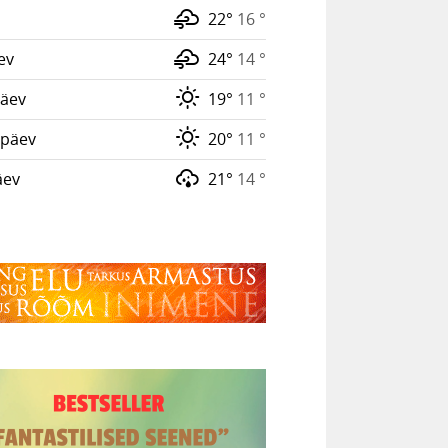
22°
16 °
ev
24°
14 °
äev
19°
11 °
päev
20°
11 °
äev
21°
14 °