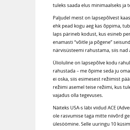
tuleks saada elus minimaalseks ja 
Paljudel meist on lapsepõlvest kaa
ehk pead kogu aeg kas õppima, tub
laps pärineb kodust, kus esineb per
enamasti “võitle ja põgene” seisund
närvisüsteemi rahustama, siis nad 
Ülioluline on lapsepõlve kodu rahul
rahustada – me õpime seda ju oma 
ei oska, siis esimesest režiimist
režiimi asemel teise režiimi, kus t
vajadus olla tegevuses.
Näiteks USA-s läbi viidud ACE (Adv
ole rasvumise taga mitte niivõrd g
ülesöömine. Selle uuringu 10 küsim