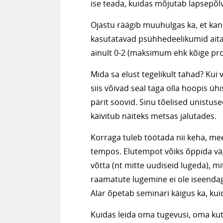
ise teada, kuidas mõjutab lapsepõl
Ojastu räägib muuhulgas ka, et ka
kasutatavad psühhedeelikumid aitav
ainult 0-2 (maksimum ehk kõige pr
Mida sa elust tegelikult tahad? Kui 
siis võivad seal taga olla hoopis üh
pärit soovid. Sinu tõelised unistus
käivitub näiteks metsas jalutades.
Korraga tuleb töötada nii keha, mee
tempos. Elutempot võiks õppida väg
võtta (nt mitte uudiseid lugeda), mi
raamatute lugemine ei ole iseendag
Alar õpetab seminari käigus ka, kui
Kuidas leida oma tugevusi, oma ku