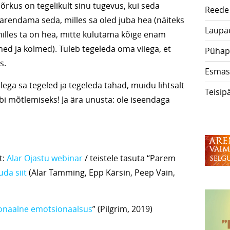
õrkus on tegelikult sinu tugevus, kui seda
Reede
 arendama seda, milles sa oled juba hea (näiteks
Laupä
illes ta on hea, mitte kulutama kõige enam
hed ja kolmed). Tuleb tegeleda oma viiega, et
Pühap
s.
Esmas
ega sa tegeled ja tegeleda tahad, muidu lihtsalt
Teisip
bi mõtlemiseks! Ja ära unusta: ole iseendaga
t:
Alar Ojastu webinar
/ teistele tasuta “Parem
uda siit
(Alar Tamming, Epp Kärsin, Peep Vain,
onaalne emotsionaalsus
” (Pilgrim, 2019)