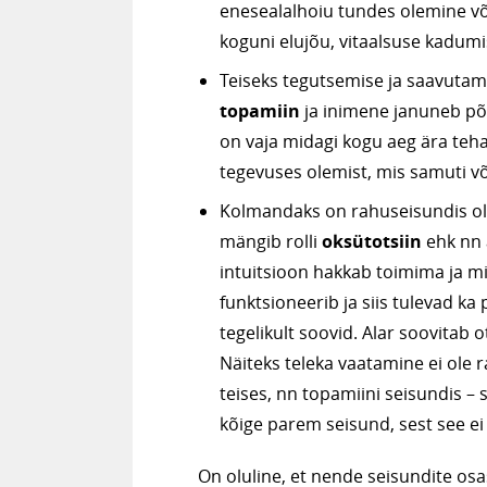
enesealalhoiu tundes olemine või
koguni elujõu, vitaalsuse kadumi
Teiseks tegutsemise ja saavuta
topamiin
ja inimene januneb põh
on vaja midagi kogu aeg ära teh
tegevuses olemist, mis samuti v
Kolmandaks on rahuseisundis ole
mängib rolli
oksütotsiin
ehk nn 
intuitsioon hakkab toimima ja m
funktsioneerib ja siis tulevad k
tegelikult soovid. Alar soovitab 
Näiteks teleka vaatamine ei ole r
teises, nn topamiini seisundis 
kõige parem seisund, sest see ei
On oluline, et nende seisundite os