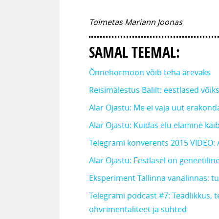
Toimetas Mariann Joonas
SAMAL TEEMAL:
Õnnehormoon võib teha ärevaks
Reisimälestus Balilt: eestlased või
Alar Ojastu: Me ei vaja uut erakonda
Alar Ojastu: Kuidas elu elamine käi
Telegrami konverents 2015 VIDEO: 
Alar Ojastu: Eestlasel on geneetilin
Eksperiment Tallinna vanalinnas: 
Telegrami podcast #7: Teadlikkus, t
ohvrimentaliteet ja suhted