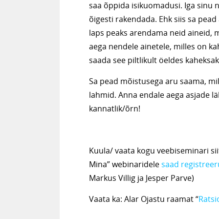
saa õppida isikuomadusi. Iga sinu n
õigesti rakendada. Ehk siis sa pead
laps peaks arendama neid aineid, m
aega nendele ainetele, milles on ka
saada see piltlikult öeldes kaheksak
Sa pead mõistusega aru saama, mill
lahmid. Anna endale aega asjade lä
kannatlik/õrn!
Kuula/ vaata kogu veebiseminari sii
Mina” webinaridele
saad registreer
Markus Villig ja Jesper Parve)
Vaata ka: Alar Ojastu raamat “
Ratsi