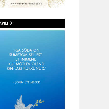
APILT