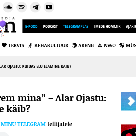
E-POOD
PODCAST
TELEGRAMPLAY
IMEDE HOMMIK
AJAKI
TERVIS
KEHAKULTUUR
ARENG
NWO
MÜS
AR OJASTU: KUIDAS ELU ELAMINE KÄIB?
em mina” – Alar Ojastu:
e käib?
l
MINU TELEGRAM
tellijatele