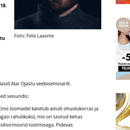
18.
Foto: Felix Laasme
stu
.
sid Alar Ojastu veebiseminarilt.
ed seisundis:
 (mis loomadel käivitub ainult ohuolukorras ja
asi rahulikuks), mis on seotud kehas
essihormooni) tootmisega. Pidevas