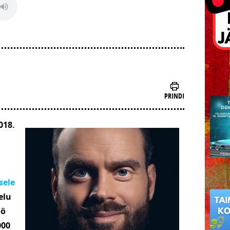
PRINDI
018.
sele
elu
öö
000