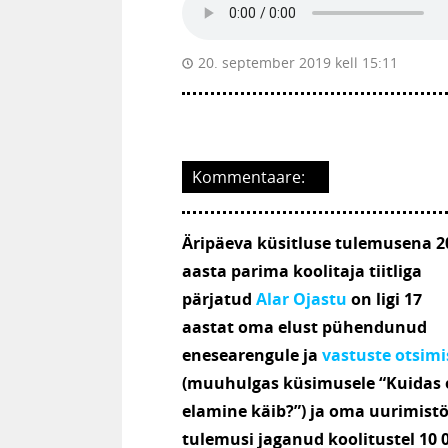
20. september 2019 kell 15:11
Kommentaare:
Äripäeva küsitluse tulemusena 2
aasta parima koolitaja tiitliga
pärjatud
Alar Ojastu
on ligi 17
aastat oma elust pühendunud
enesearengule ja
vastuste otsimi
(muuhulgas küsimusele “Kuidas 
elamine käib?”) ja oma uurimist
tulemusi jaganud koolitustel 10 