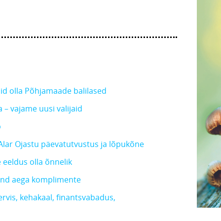
ksid olla Põhjamaade balilased
 – vajame uusi valijaid
b
Alar Ojastu päevatutvustus ja lõpukõne
e eeldus olla õnnelik
tund aega komplimente
ervis, kehakaal, finantsvabadus,