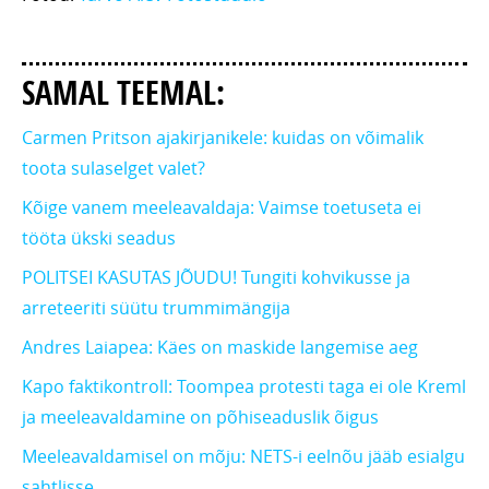
SAMAL TEEMAL:
Carmen Pritson ajakirjanikele: kuidas on võimalik
toota sulaselget valet?
Kõige vanem meeleavaldaja: Vaimse toetuseta ei
tööta ükski seadus
POLITSEI KASUTAS JÕUDU! Tungiti kohvikusse ja
arreteeriti süütu trummimängija
Andres Laiapea: Käes on maskide langemise aeg
Kapo faktikontroll: Toompea protesti taga ei ole Kreml
ja meeleavaldamine on põhiseaduslik õigus
Meeleavaldamisel on mõju: NETS-i eelnõu jääb esialgu
sahtlisse