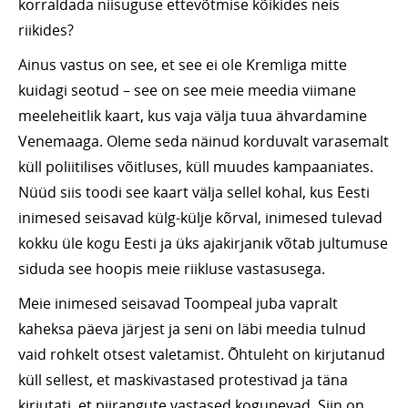
korraldada niisuguse ettevõtmise kõikides neis
riikides?
Ainus vastus on see, et see ei ole Kremliga mitte
kuidagi seotud – see on see meie meedia viimane
meeleheitlik kaart, kus vaja välja tuua ähvardamine
Venemaaga. Oleme seda näinud korduvalt varasemalt
küll poliitilises võitluses, küll muudes kampaaniates.
Nüüd siis toodi see kaart välja sellel kohal, kus Eesti
inimesed seisavad külg-külje kõrval, inimesed tulevad
kokku üle kogu Eesti ja üks ajakirjanik võtab jultumuse
siduda see hoopis meie riikluse vastasusega.
Meie inimesed seisavad Toompeal juba vapralt
kaheksa päeva järjest ja seni on läbi meedia tulnud
vaid rohkelt otsest valetamist. Õhtuleht on kirjutanud
küll sellest, et maskivastased protestivad ja täna
kirjutati, et piirangute vastased kogunevad. Siin on