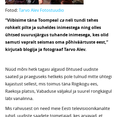
Fotod:
Tarvo Alev Fotostuudio
“Viibisime täna Toompeal
ca
neli tundi tehes
rohkelt pilte ja suheldes inimestega ning olles
ühtsed suurusjärgus tuhande inimesega, kes olid
samuti vapralt seismas oma põhiväärtuste eest,”
kirjutab blogija ja fotograaf Tarvo Alev.
Nüüd mõni hetk tagasi algasid õhtused uudiste
saated ja praeguseks hetkeks pole tulnud mitte ühtegi
kajastust sellest, mis toimus täna Riigikogu ees,
Raekoja platsis, Vabaduse väljakul ja suurel rongkäigul
läbi vanalinna.
Mis rahvusest on need meie Eesti televisioonikanalite
juhid, uudiste saadete toimetajad, kes arvavad, et