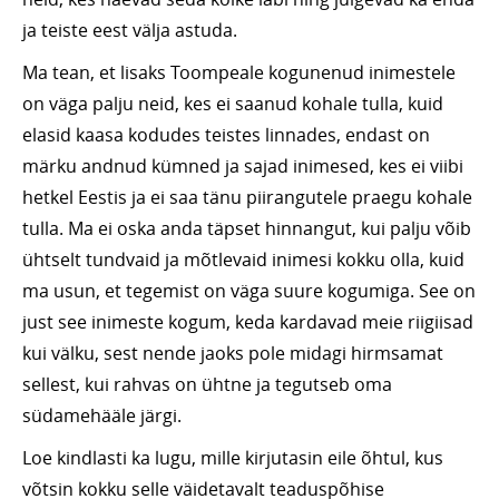
ja teiste eest välja astuda.
Ma tean, et lisaks Toompeale kogunenud inimestele
on väga palju neid, kes ei saanud kohale tulla, kuid
elasid kaasa kodudes teistes linnades, endast on
märku andnud kümned ja sajad inimesed, kes ei viibi
hetkel Eestis ja ei saa tänu piirangutele praegu kohale
tulla. Ma ei oska anda täpset hinnangut, kui palju võib
ühtselt tundvaid ja mõtlevaid inimesi kokku olla, kuid
ma usun, et tegemist on väga suure kogumiga. See on
just see inimeste kogum, keda kardavad meie riigiisad
kui välku, sest nende jaoks pole midagi hirmsamat
sellest, kui rahvas on ühtne ja tegutseb oma
südamehääle järgi.
Loe kindlasti ka lugu, mille kirjutasin eile õhtul, kus
võtsin kokku selle väidetavalt teaduspõhise