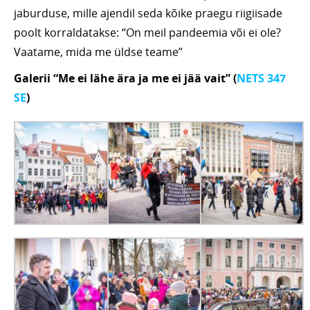
jaburduse, mille ajendil seda kõike praegu riigiisade
poolt korraldatakse: “On meil pandeemia või ei ole?
Vaatame, mida me üldse teame”
Galerii “Me ei lähe ära ja me ei jää vait” (
NETS 347
SE
)