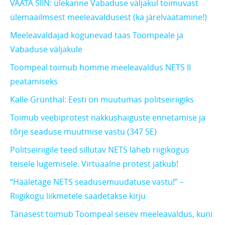
VAATA SIIN: ülekanne Vabaduse väljakul toimuvast
ülemaailmsest meeleavaldusest (ka järelvaatamine!)
Meeleavaldajad kogunevad taas Toompeale ja
Vabaduse väljakule
Toompeal toimub homme meeleavaldus NETS II
peatamiseks
Kalle Grünthal: Eesti on muutumas politseiriigiks
Toimub veebiprotest nakkushaiguste ennetamise ja
tõrje seaduse muutmise vastu (347 SE)
Politseiriigile teed sillutav NETS läheb riigikogus
teisele lugemisele. Virtuaalne protest jätkub!
“Hääletage NETS seadusemuudatuse vastu!” –
Riigikogu liikmetele saadetakse kirju
Tänasest toimub Toompeal seisev meeleavaldus, kuni