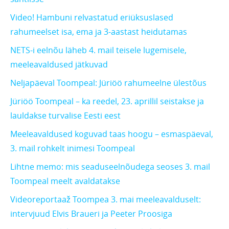
Video! Hambuni relvastatud eriüksuslased
rahumeelset isa, ema ja 3-aastast heidutamas
NETS-i eelnõu läheb 4. mail teisele lugemisele,
meeleavaldused jätkuvad
Neljapäeval Toompeal: Jüriöö rahumeelne ülestõus
Jüriöö Toompeal – ka reedel, 23. aprillil seistakse ja
lauldakse turvalise Eesti eest
Meeleavaldused koguvad taas hoogu – esmaspäeval,
3. mail rohkelt inimesi Toompeal
Lihtne memo: mis seaduseelnõudega seoses 3. mail
Toompeal meelt avaldatakse
Videoreportaaž Toompea 3. mai meeleavalduselt:
intervjuud Elvis Braueri ja Peeter Proosiga