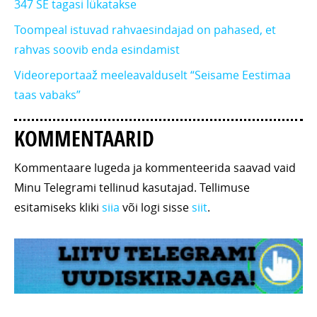
347 SE tagasi lükatakse
Toompeal istuvad rahvaesindajad on pahased, et
rahvas soovib enda esindamist
Videoreportaaž meeleavalduselt “Seisame Eestimaa
taas vabaks”
KOMMENTAARID
Kommentaare lugeda ja kommenteerida saavad vaid
Minu Telegrami tellinud kasutajad. Tellimuse
esitamiseks kliki
siia
või logi sisse
siit
.