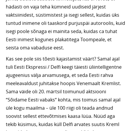
hädasti on vaja teha kümneid uudiseid järjest
vaktsiinidest, süstimistest ja isegi sellest, kuidas üks
tuntud inimene oli taaskord purjuspäi autoroolis, kuid
isegi poole sõnaga ei mainita seda, kuidas ca tuhat
Eesti inimest kogunes plakatitega Toompeale, et
seista oma vabaduse eest.
Kas see pole siis tõesti kajastamist väärt? Samal ajal
tuli Eesti Ekspressi / Delfi keegi täiesti üliintelligentne
ajugeenius välja arvamusega, et seda Eesti rahva
meeleavaldust juhitakse hoopis Venemaalt Kremlist.
Sama väide oli 20. märtsil toimunud aktsiooni
“Sõidame Eesti vabaks“ kohta, mis toimus samal ajal
üle kogu maailma – üle 100 riigi oli teada andnud
soovist sellest ettevõtmises kaasa lüüa. Nüüd aga
tekib küsimus, kuidas küll Delfi arvates suutis Kreml