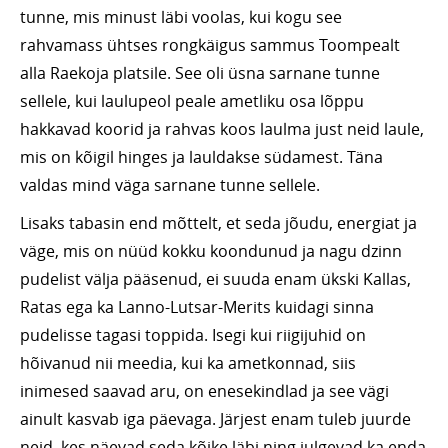
tunne, mis minust läbi voolas, kui kogu see
rahvamass ühtses rongkäigus sammus Toompealt
alla Raekoja platsile. See oli üsna sarnane tunne
sellele, kui laulupeol peale ametliku osa lõppu
hakkavad koorid ja rahvas koos laulma just neid laule,
mis on kõigil hinges ja lauldakse südamest. Täna
valdas mind väga sarnane tunne sellele.
Lisaks tabasin end mõttelt, et seda jõudu, energiat ja
väge, mis on nüüd kokku koondunud ja nagu dzinn
pudelist välja pääsenud, ei suuda enam ükski Kallas,
Ratas ega ka Lanno-Lutsar-Merits kuidagi sinna
pudelisse tagasi toppida. Isegi kui riigijuhid on
hõivanud nii meedia, kui ka ametkonnad, siis
inimesed saavad aru, on enesekindlad ja see vägi
ainult kasvab iga päevaga. Järjest enam tuleb juurde
neid, kes näevad seda kõike läbi ning julgevad ka enda