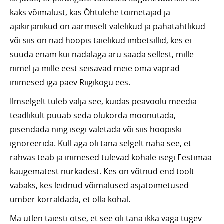
kaks võimalust, kas Õhtulehe toimetajad ja
ajakirjanikud on äärmiselt valelikud ja pahatahtlikud
või siis on nad hoopis täielikud imbetsillid, kes ei
suuda enam kui nädalaga aru saada sellest, mille
nimel ja mille eest seisavad meie oma vaprad
inimesed iga päev Riigikogu ees.
Ilmselgelt tuleb välja see, kuidas peavoolu meedia
teadlikult püüab seda olukorda moonutada,
pisendada ning isegi valetada või siis hoopiski
ignoreerida. Küll aga oli täna selgelt näha see, et
rahvas teab ja inimesed tulevad kohale isegi Eestimaa
kaugematest nurkadest. Kes on võtnud end töölt
vabaks, kes leidnud võimalused asjatoimetused
ümber korraldada, et olla kohal.
Ma ütlen täiesti otse, et see oli täna ikka väga tugev