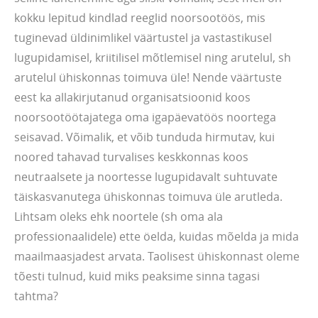
kokku lepitud kindlad reeglid noorsootöös, mis
tuginevad üldinimlikel väärtustel ja vastastikusel
lugupidamisel, kriitilisel mõtlemisel ning arutelul, sh
arutelul ühiskonnas toimuva üle! Nende väärtuste
eest ka allakirjutanud organisatsioonid koos
noorsootöötajatega oma igapäevatöös noortega
seisavad. Võimalik, et võib tunduda hirmutav, kui
noored tahavad turvalises keskkonnas koos
neutraalsete ja noortesse lugupidavalt suhtuvate
täiskasvanutega ühiskonnas toimuva üle arutleda.
Lihtsam oleks ehk noortele (sh oma ala
professionaalidele) ette öelda, kuidas mõelda ja mida
maailmaasjadest arvata. Taolisest ühiskonnast oleme
tõesti tulnud, kuid miks peaksime sinna tagasi
tahtma?