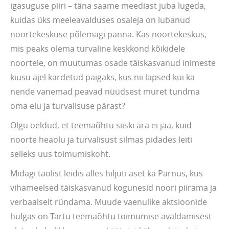
igasuguse piiri – täna saame meediast juba lugeda,
kuidas üks meeleavalduses osaleja on lubanud
noortekeskuse põlemagi panna. Kas noortekeskus,
mis peaks olema turvaline keskkond kõikidele
noortele, on muutumas osade täiskasvanud inimeste
kiusu ajel kardetud paigaks, kus nii lapsed kui ka
nende vanemad peavad nüüdsest muret tundma
oma elu ja turvalisuse pärast?
Olgu öeldud, et teemaõhtu siiski ära ei jää, kuid
noorte heaolu ja turvalisust silmas pidades leiti
selleks uus toimumiskoht.
Midagi taolist leidis alles hiljuti aset ka Pärnus, kus
vihameelsed täiskasvanud kogunesid noori piirama ja
verbaalselt ründama. Muude vaenulike aktsioonide
hulgas on Tartu teemaõhtu toimumise avaldamisest