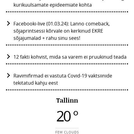
kurikuulsamate epideemiate kohta
Facebooki-live (01.03.24): Lanno comeback,
sõjaprintsessi kõrvale on kerkinud EKRE
sõjajumalad + rahu sinu sees!
12 fakti kohvist, mida sa varem ei pruukinud teada
Ravimifirmad ei vastuta Covid-19 vaktsiinide
tekitatud kahju eest
Tallinn
20 °
FEW CLOUDS