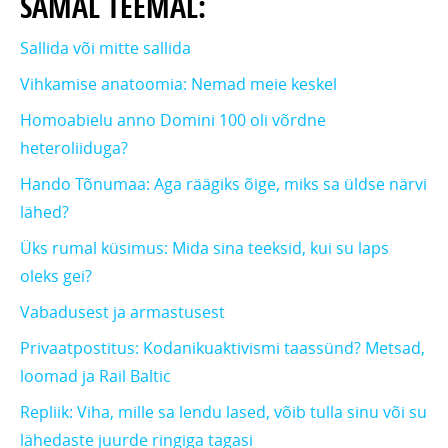
SAMAL TEEMAL:
Sallida või mitte sallida
Vihkamise anatoomia: Nemad meie keskel
Homoabielu anno Domini 100 oli võrdne
heteroliiduga?
Hando Tõnumaa: Aga räägiks õige, miks sa üldse närvi
lähed?
Üks rumal küsimus: Mida sina teeksid, kui su laps
oleks gei?
Vabadusest ja armastusest
Privaatpostitus: Kodanikuaktivismi taassünd? Metsad,
loomad ja Rail Baltic
Repliik: Viha, mille sa lendu lased, võib tulla sinu või su
lähedaste juurde ringiga tagasi