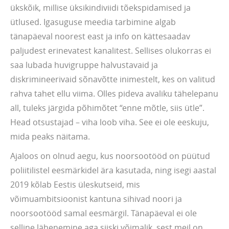
ükskõik, millise üksikindiviidi tõekspidamised ja
ütlused. Igasuguse meedia tarbimine algab
tänapäeval noorest east ja info on kättesaadav
paljudest erinevatest kanalitest. Sellises olukorras ei
saa lubada huvigruppe halvustavaid ja
diskrimineerivaid sõnavõtte inimestelt, kes on valitud
rahva tahet ellu viima. Olles pideva avaliku tähelepanu
all, tuleks järgida põhimõtet “enne mõtle, siis ütle”.
Head otsustajad – viha loob viha. See ei ole eeskuju,
mida peaks näitama.
Ajaloos on olnud aegu, kus noorsootööd on püütud
poliitilistel eesmärkidel ära kasutada, ning isegi aastal
2019 kõlab Eestis üleskutseid, mis
võimuambitsioonist kantuna sihivad noori ja
noorsootööd samal eesmärgil. Tänapäeval ei ole
selline lähenemine aga siiski võimalik, sest meil on