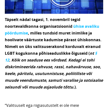
Täpselt nädal tagasi, 1. novembril tegid
noortevaldkonna organisatsioonid
ühise avaliku
pöördumise
, milles tundsid muret inimlike ja
hoolivate väärtuste kadumise pärast ühiskonnas.
Nimelt on üks valitsuserakond korduvalt eiranud
LGBT kogukonna põhiseaduslikke õiguseid (
nt
§
12
. Kõik on seaduse ees võrdsed. Kedagi ei tohi
diskrimineerida rahvuse, rassi, nahavärvuse, soo,
keele, päritolu, usutunnistuse, poliitiliste või
muude veendumuste, samuti varalise ja sotsiaalse
seisundi või muude asjaolude tõttu.
).
“Valitsuselt ega riigiasutustelt ei ole meie