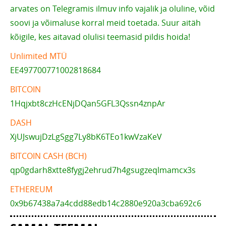
arvates on Telegramis ilmuv info vajalik ja oluline, võid
soovi ja võimaluse korral meid toetada. Suur aitäh
kõigile, kes aitavad olulisi teemasid pildis hoida!
Unlimited MTÜ
EE497700771002818684
BITCOIN
1Hqjxbt8czHcENjDQan5GFL3Qssn4znpAr
DASH
XjUJswujDzLgSgg7Ly8bK6TEo1kwVzaKeV
BITCOIN CASH (BCH)
qp0gdarh8xtte8fygj2ehrud7h4gsugzeqlmamcx3s
ETHEREUM
0x9b67438a7a4cdd88edb14c2880e920a3cba692c6