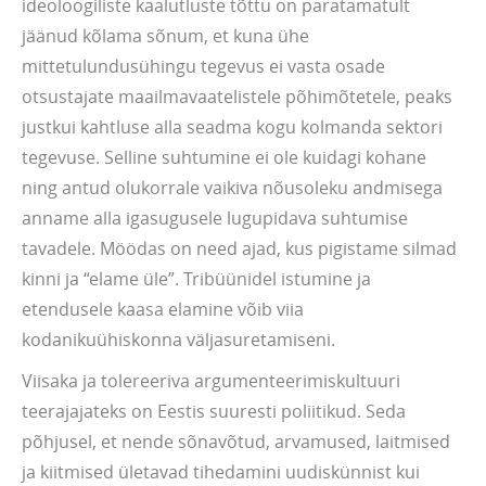
ideoloogiliste kaalutluste tõttu on paratamatult
jäänud kõlama sõnum, et kuna ühe
mittetulundusühingu tegevus ei vasta osade
otsustajate maailmavaatelistele põhimõtetele, peaks
justkui kahtluse alla seadma kogu kolmanda sektori
tegevuse. Selline suhtumine ei ole kuidagi kohane
ning antud olukorrale vaikiva nõusoleku andmisega
anname alla igasugusele lugupidava suhtumise
tavadele. Möödas on need ajad, kus pigistame silmad
kinni ja “elame üle”. Tribüünidel istumine ja
etendusele kaasa elamine võib viia
kodanikuühiskonna väljasuretamiseni.
Viisaka ja tolereeriva argumenteerimiskultuuri
teerajajateks on Eestis suuresti poliitikud. Seda
põhjusel, et nende sõnavõtud, arvamused, laitmised
ja kiitmised ületavad tihedamini uudiskünnist kui