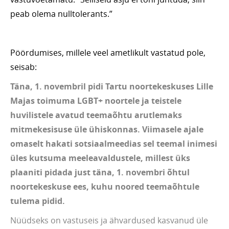
peab olema nulltolerants.”
Pöördumises, millele veel ametlikult vastatud pole,
seisab:
Täna, 1. novembril pidi Tartu noortekeskuses Lille
Majas toimuma LGBT+ noortele ja teistele
huvilistele avatud teemaõhtu arutlemaks
mitmekesisuse üle ühiskonnas. Viimasele ajale
omaselt hakati sotsiaalmeedias sel teemal inimesi
üles kutsuma meeleavaldustele, millest üks
plaaniti pidada just täna, 1. novembri õhtul
noortekeskuse ees, kuhu noored teemaõhtule
tulema pidid.
Nüüdseks on vastuseis ja ähvardused kasvanud üle