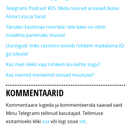
Telegrami Podcast #25: Mida noored arvavad (külas
Anna Liisa ja Sära)
Tänukiri Eestimaa noortele: teie käes on võim
maailma paremaks muuta!
Uuringud: miks rassismi esineb rohkem madalama IQ-
ga isikutel
Kas meil oleks vaja rohkem kui kahte sugu?
Kas noored moslemid toovad muutuse?
KOMMENTAARID
Kommentaare lugeda ja kommenteerida saavad vaid
Minu Telegrami tellinud kasutajad. Tellimuse
esitamiseks kliki
siia
või logi sisse
siit
.