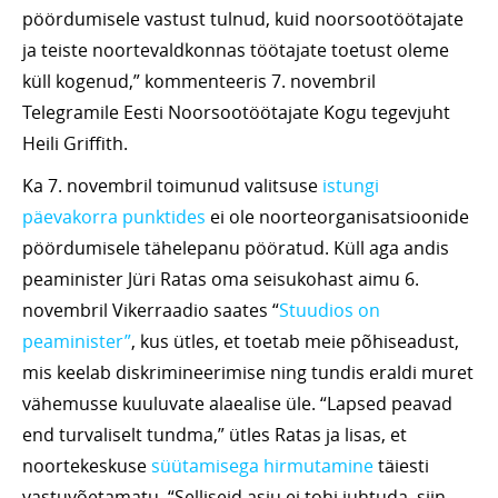
pöördumisele vastust tulnud, kuid noorsootöötajate
ja teiste noortevaldkonnas töötajate toetust oleme
küll kogenud,” kommenteeris 7. novembril
Telegramile Eesti Noorsootöötajate Kogu tegevjuht
Heili Griffith.
Ka 7. novembril toimunud valitsuse
istungi
päevakorra punktides
ei ole noorteorganisatsioonide
pöördumisele tähelepanu pööratud. Küll aga andis
peaminister Jüri Ratas oma seisukohast aimu 6.
novembril Vikerraadio saates “
Stuudios on
peaminister”
, kus ütles, et toetab meie põhiseadust,
mis keelab diskrimineerimise ning tundis eraldi muret
vähemusse kuuluvate alaealise üle. “Lapsed peavad
end turvaliselt tundma,” ütles Ratas ja lisas, et
noortekeskuse
süütamisega hirmutamine
täiesti
vastuvõetamatu. “Selliseid asju ei tohi juhtuda, siin