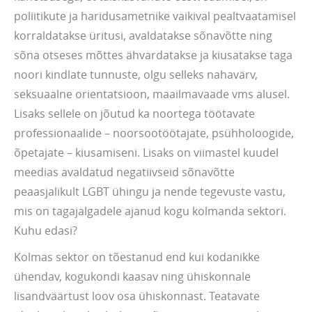
poliitikute ja haridusametnike vaikival pealtvaatamisel
korraldatakse üritusi, avaldatakse sõnavõtte ning
sõna otseses mõttes ähvardatakse ja kiusatakse taga
noori kindlate tunnuste, olgu selleks nahavärv,
seksuaalne orientatsioon, maailmavaade vms alusel.
Lisaks sellele on jõutud ka noortega töötavate
professionaalide – noorsootöötajate, psühholoogide,
õpetajate – kiusamiseni. Lisaks on viimastel kuudel
meedias avaldatud negatiivseid sõnavõtte
peaasjalikult LGBT ühingu ja nende tegevuste vastu,
mis on tagajalgadele ajanud kogu kolmanda sektori.
Kuhu edasi?
Kolmas sektor on tõestanud end kui kodanikke
ühendav, kogukondi kaasav ning ühiskonnale
lisandväärtust loov osa ühiskonnast. Teatavate