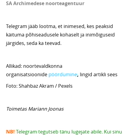
SA Archimedese noorteagentuur
Telegram jääb lootma, et inimesed, kes peaksid
käituma põhiseadusele kohaselt ja inimõiguseid
järgides, seda ka teevad.
Allikad: noortevaldkonna
organisatsioonide
pöördumine
,
lingid artikli sees
Foto: Shahbaz Akram / Pexels
Toimetas Mariann Joonas
NB!
Telegram tegutseb tänu lugejate abile. Kui sinu