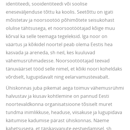
identiteedi, sooidentiteedi või soolise
eneseväljenduse tõttu ka koolis. Seetõttu on igati
mõistetav ja noorsootöö põhimõtete seisukohast
olulise tähtsusega, et noorsootöötajad kõige muu
kõrval ka selle teemaga tegeleksid. Iga noor on
väärtus ja kõikidel noortel peab olema Eestis hea
kasvada ja areneda, sh neil, kes kuuluvad
vähemusrühmadesse. Noorsootöötajad teevad
tänuväärset tööd selle nimel, et kõiki noori koheldaks
võrdselt, lugupidavalt ning eelarvamustevabalt.
Ühiskonnas juba pikemat aega toimuv vähemusrühmi
halvustav ja kiusav kohtlemine on pannud Eesti
noortevaldkonna organisatsioone tõsiselt muret
tundma inimlikkuse, headuse, viisakuse ja lugupidava
käitumise kadumise pärast ühiskonnas. Näeme
kahetsusega, et täiskasvanute eestvedamisel, sh