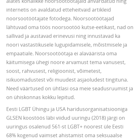
alates kohalikke noorsootöötajaid ähvardatud ning
internetis on avaldatud etteheitvaid artikleid
noorsootöötajate fotodega. Noorsootöötajad
lähtuvad oma töös noorsootöö kutse-eetikast, nad on
sallivad ja austavad erinevusi ning innustavad ka
noori vastastikusele lugupidamisele, mõistmisele ja
empaatiale. Noorsootöötaja ei alaväärista oma
käitumisega ühegi noore arvamust tema vanusest,
soost, rahvusest, religioonist, võimetest,
isikuomadustest või muudest asjaoludest tingituna.
Need väärtused on ühtlasi osa meie seadusruumist ja
on ühiskonnas kokku lepitud.
Eesti LGBT Ühingu ja USA haridusorganisatsiooniga
GLSEN koostöös läbi viidud uuringu (2018) järgi on
uuringus osalenud 561-st LGBT+ noorest üle Eesti
68% kogenud vaimset ahistamist oma seksuaalse