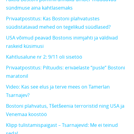
sündmuse aina kahtlasemaks
Privaatpostitus: Kas Bostoni plahvatustes
süüdistatavad mehed on tegelikud süüdlased?
USA võimud peavad Bostonis inimjahti ja väldivad
raskeid küsimusi
Kahtlusalune nr 2: 9/11 oli sisetöö
Privaatpostitus: Piltuudis: eriväelaste “pusle” Bostoni
maratonil
Video: Kas see elus ja terve mees on Tamerlan
Tsarnajev?
Bostoni plahvatus, Tšetšeenia terroristid ning USA ja
Venemaa koostöö
Klipp tulistamispaigast – Tsarnajevid: Me ei teinud
seda!