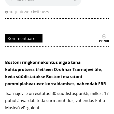
10. juuli 2013 kell 10:29
Kommentaare:
PRINDI
Bostoni ringkonnakohtus algab täna
kohtuprotsess tšetšeen Džohhar Tsarnajevi üle,
keda süüdistatakse Bostoni maratoni
pommiplahvatuste korraldamises, vahendab ERR.
Tsarnajevile on esitatud 30 süüdistuspunkti, millest 17
puhul ähvardab teda surmanuhtlus, vahendas Ehho
Moskvõ võrguleht.