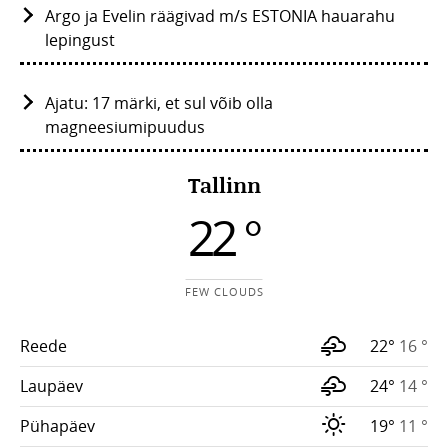
Argo ja Evelin räägivad m/s ESTONIA hauarahu
lepingust
Ajatu: 17 märki, et sul võib olla
magneesiumipuudus
Tallinn
22 °
FEW CLOUDS
Reede
22°
16 °
Laupäev
24°
14 °
Pühapäev
19°
11 °