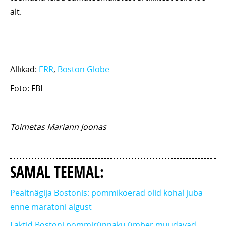
alt.
Allikad:
ERR
,
Boston Globe
Foto: FBI
Toimetas Mariann Joonas
SAMAL TEEMAL:
Pealtnägija Bostonis: pommikoerad olid kohal juba
enne maratoni algust
Faktid Bostoni pommirünnaku ümber muudavad