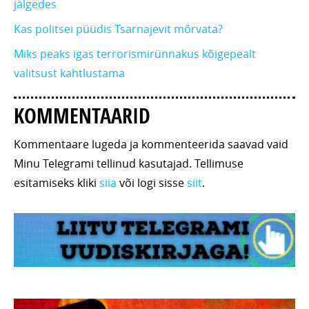
jälgedes
Kas politsei püüdis Tsarnajevit mõrvata?
Miks peaks igas terrorismirünnakus kõigepealt
valitsust kahtlustama
KOMMENTAARID
Kommentaare lugeda ja kommenteerida saavad vaid
Minu Telegrami tellinud kasutajad. Tellimuse
esitamiseks kliki
siia
või logi sisse
siit
.