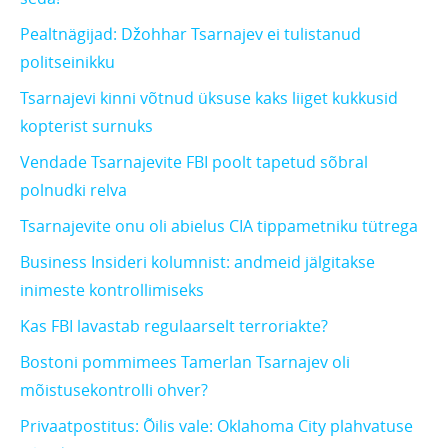
Pealtnägijad: Džohhar Tsarnajev ei tulistanud
politseinikku
Tsarnajevi kinni võtnud üksuse kaks liiget kukkusid
kopterist surnuks
Vendade Tsarnajevite FBI poolt tapetud sõbral
polnudki relva
Tsarnajevite onu oli abielus CIA tippametniku tütrega
Business Insideri kolumnist: andmeid jälgitakse
inimeste kontrollimiseks
Kas FBI lavastab regulaarselt terroriakte?
Bostoni pommimees Tamerlan Tsarnajev oli
mõistusekontrolli ohver?
Privaatpostitus: Õilis vale: Oklahoma City plahvatuse