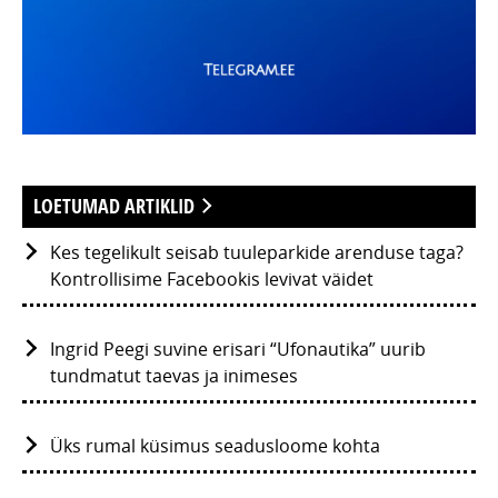
LOETUMAD ARTIKLID
Kes tegelikult seisab tuuleparkide arenduse taga?
Kontrollisime Facebookis levivat väidet
Ingrid Peegi suvine erisari “Ufonautika” uurib
tundmatut taevas ja inimeses
Üks rumal küsimus seadusloome kohta