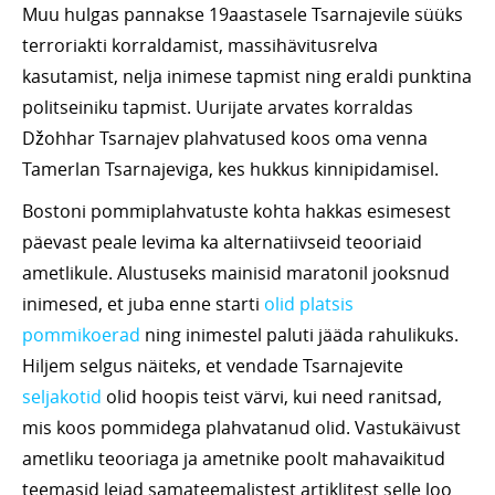
Muu hulgas pannakse 19aastasele Tsarnajevile süüks
terroriakti korraldamist, massihävitusrelva
kasutamist, nelja inimese tapmist ning eraldi punktina
politseiniku tapmist. Uurijate arvates korraldas
Džohhar Tsarnajev plahvatused koos oma venna
Tamerlan Tsarnajeviga, kes hukkus kinnipidamisel.
Bostoni pommiplahvatuste kohta hakkas esimesest
päevast peale levima ka alternatiivseid teooriaid
ametlikule. Alustuseks mainisid maratonil jooksnud
inimesed, et juba enne starti
olid platsis
pommikoerad
ning inimestel paluti jääda rahulikuks.
Hiljem selgus näiteks, et vendade Tsarnajevite
seljakotid
olid hoopis teist värvi, kui need ranitsad,
mis koos pommidega plahvatanud olid. Vastukäivust
ametliku teooriaga ja ametnike poolt mahavaikitud
teemasid leiad samateemalistest artiklitest selle loo