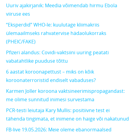
Uuriv ajakirjanik: Meedia võimendab hirmu Ebola
viiruse ees
“Eksperdid” WHO-le: kuulutage kliimakriis
ülemaailmseks rahvatervise hädaolukorraks
(PHEIC/FAKE)
Pfizeri alandus: Covidi-vaktsiini uuring peatati
vabatahtlike puuduse tõttu
6 aastat koroonapettust – miks on kõik
koroonaterroristid endiselt vabaduses?
Karmen Joller koroona vaktsineerimispropagandast:
me olime sunnitud inimesi survestama
PCR-testi leiutaja Kary Mullis: positiivne test ei
tähenda tingimata, et inimene on haige või nakatunud
FB-live 19.05.2026: Meie oleme ebanormaalsed