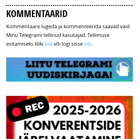
KOMMENTAARID
Kommentaare lugeda ja kommenteerida saavad vaid
Minu Telegrami tellinud kasutajad. Tellimuse
esitamiseks kliki
siia
või logi sisse
siit
.