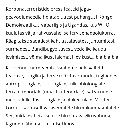
Koroonaterroristide pressiteateid jagav
peavoolumeedia hoiatab uuest puhangust Kongo
Demokraatlikus Vabariigis ja Ugandas, kus WHO
kuulutas välja rahvusvahelise tervisehädaolukorra.
Räägitakse sadadest kahtlustatavatest juhtumitest,
surmadest, Bundibugyo tüvest, vedelike kaudu
levimisest, võimalikust laiemast levikust… bla-bla-bla.
Kuid enne muretsemist vaatleme neid väiteid
teaduse, loogika ja terve mõistuse kaudu, tuginedes
antropoloogiale, bioloogiale, mikrobioloogiale,
terrain-teooriale (maastikuteooriale), saksa uuele
meditsiinile, füsioloogiale ja biokeemiale. Muster
kordub sarnaselt varasematele hirmukampaaniatele.
See, mida esitletakse uue hirmutava viirusohuna,
laguneb lähemal uurimisel koost.