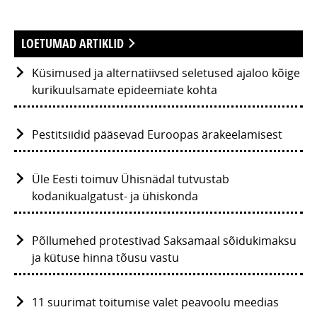
LOETUMAD ARTIKLID
Küsimused ja alternatiivsed seletused ajaloo kõige
kurikuulsamate epideemiate kohta
Pestitsiidid pääsevad Euroopas ärakeelamisest
Üle Eesti toimuv Ühisnädal tutvustab
kodanikualgatust- ja ühiskonda
Põllumehed protestivad Saksamaal sõidukimaksu
ja kütuse hinna tõusu vastu
11 suurimat toitumise valet peavoolu meedias