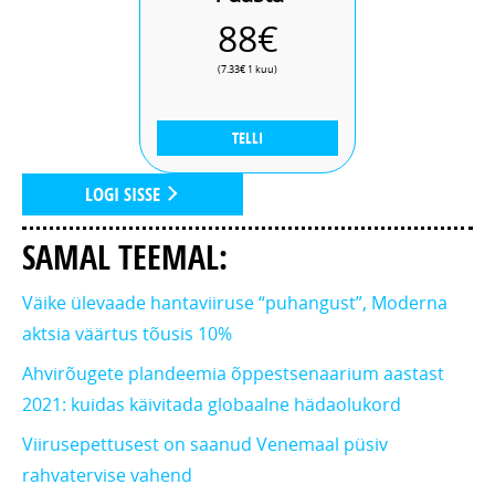
88€
(7.33€ 1 kuu)
TELLI
LOGI SISSE
SAMAL TEEMAL:
Väike ülevaade hantaviiruse “puhangust”, Moderna
aktsia väärtus tõusis 10%
Ahvirõugete plandeemia õppestsenaarium aastast
2021: kuidas käivitada globaalne hädaolukord
Viirusepettusest on saanud Venemaal püsiv
rahvatervise vahend