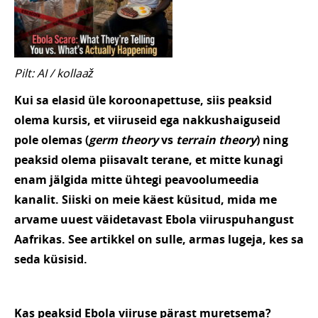
Pilt: AI / kollaaž
Kui sa elasid üle koroonapettuse, siis peaksid
olema kursis, et viiruseid ega nakkushaiguseid
pole olemas (
germ theory
vs
terrain theory
) ning
peaksid olema piisavalt terane, et mitte kunagi
enam jälgida mitte ühtegi peavoolumeedia
kanalit. Siiski on meie käest küsitud, mida me
arvame uuest väidetavast Ebola viiruspuhangust
Aafrikas. See artikkel on sulle, armas lugeja, kes sa
seda küsisid.
Kas peaksid Ebola viiruse pärast muretsema?