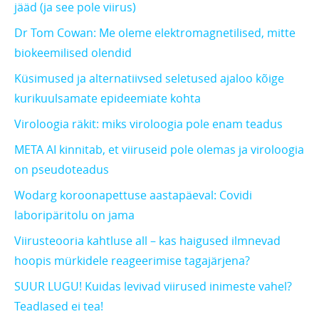
jääd (ja see pole viirus)
Dr Tom Cowan: Me oleme elektromagnetilised, mitte
biokeemilised olendid
Küsimused ja alternatiivsed seletused ajaloo kõige
kurikuulsamate epideemiate kohta
Viroloogia räkit: miks viroloogia pole enam teadus
META AI kinnitab, et viiruseid pole olemas ja viroloogia
on pseudoteadus
Wodarg koroonapettuse aastapäeval: Covidi
laboripäritolu on jama
Viirusteooria kahtluse all – kas haigused ilmnevad
hoopis mürkidele reageerimise tagajärjena?
SUUR LUGU! Kuidas levivad viirused inimeste vahel?
Teadlased ei tea!