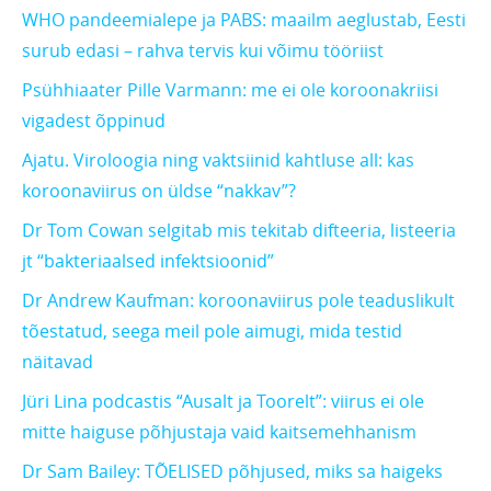
WHO pandeemialepe ja PABS: maailm aeglustab, Eesti
surub edasi – rahva tervis kui võimu tööriist
Psühhiaater Pille Varmann: me ei ole koroonakriisi
vigadest õppinud
Ajatu. Viroloogia ning vaktsiinid kahtluse all: kas
koroonaviirus on üldse “nakkav”?
Dr Tom Cowan selgitab mis tekitab difteeria, listeeria
jt “bakteriaalsed infektsioonid”
Dr Andrew Kaufman: koroonaviirus pole teaduslikult
tõestatud, seega meil pole aimugi, mida testid
näitavad
Jüri Lina podcastis “Ausalt ja Toorelt”: viirus ei ole
mitte haiguse põhjustaja vaid kaitsemehhanism
Dr Sam Bailey: TÕELISED põhjused, miks sa haigeks