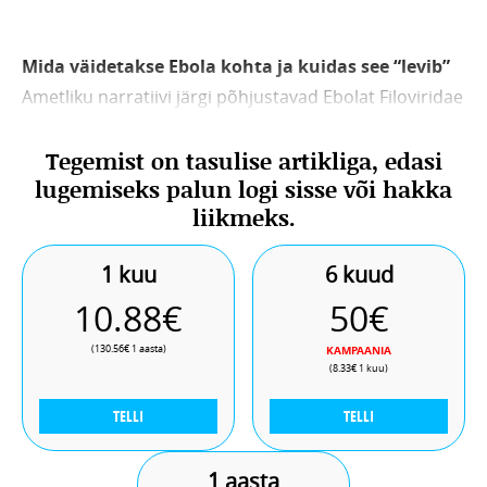
Mida väidetakse Ebola kohta ja kuidas see “levib”
Ametliku narratiivi järgi põhjustavad Ebolat Filoviridae
perekonda kuuluvad viirused. Praegune olukord
Tegemist on tasulise artikliga, edasi
seostatakse Bundibugyo tüvega ning seda
lugemiseks palun logi sisse või hakka
kirjeldatakse raske hemorraagilise palavikuna.
liikmeks.
Väidetavalt levib see kehavedelike — vere, okse,
kõhulahtisuse või higiga — samuti saastunud
1 kuu
6 kuud
esemete või “nakatunud” loomade kaudu. Sümptomid
10.88€
50€
algavad väidetavalt palaviku, väsimuse
(130.56€ 1 aasta)
KAMPAANIA
(8.33€ 1 kuu)
TELLI
TELLI
1 aasta