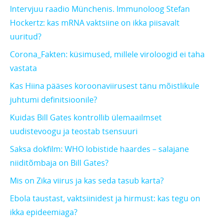
Intervjuu raadio Münchenis. Immunoloog Stefan
Hockertz: kas mRNA vaktsiine on ikka piisavalt
uuritud?
Corona_Fakten: küsimused, millele viroloogid ei taha
vastata
Kas Hiina pääses koroonaviirusest tänu mõistlikule
juhtumi definitsioonile?
Kuidas Bill Gates kontrollib ülemaailmset
uudistevoogu ja teostab tsensuuri
Saksa dokfilm: WHO lobistide haardes – salajane
niiditõmbaja on Bill Gates?
Mis on Zika viirus ja kas seda tasub karta?
Ebola taustast, vaktsiinidest ja hirmust: kas tegu on
ikka epideemiaga?