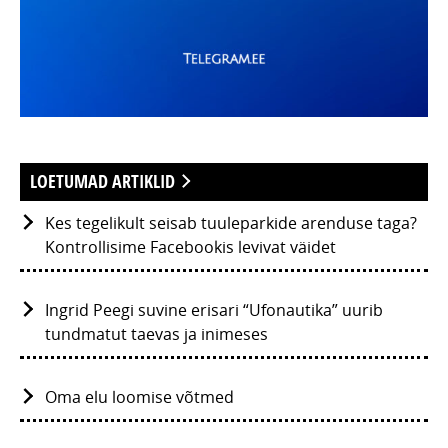
LOETUMAD ARTIKLID
Kes tegelikult seisab tuuleparkide arenduse taga?
Kontrollisime Facebookis levivat väidet
Ingrid Peegi suvine erisari “Ufonautika” uurib
tundmatut taevas ja inimeses
Oma elu loomise võtmed