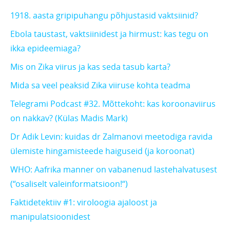
1918. aasta gripipuhangu põhjustasid vaktsiinid?
Ebola taustast, vaktsiinidest ja hirmust: kas tegu on
ikka epideemiaga?
Mis on Zika viirus ja kas seda tasub karta?
Mida sa veel peaksid Zika viiruse kohta teadma
Telegrami Podcast #32. Mõttekoht: kas koroonaviirus
on nakkav? (Külas Madis Mark)
Dr Adik Levin: kuidas dr Zalmanovi meetodiga ravida
ülemiste hingamisteede haiguseid (ja koroonat)
WHO: Aafrika manner on vabanenud lastehalvatusest
(“osaliselt valeinformatsioon!“)
Faktidetektiiv #1: viroloogia ajaloost ja
manipulatsioonidest