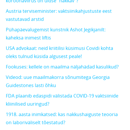
koroonaviirus on üldse “nakkav”?
Austria terviseminister: vaktsiinikahjustuste eest
vastutavad arstid
Pühapäevalugemist kunstnik Ashot Jegikjanilt:
kaheksa inimest liftis
USA advokaat: neid kriitilisi küsimusi Covidi kohta
oleks tulnud küsida algusest peale!
Fookuses: kellele on maailma näljahädad kasulikud?
Videod: uue maailmakorra sõnumitega Georgia
Guidestones lasti õhku
FDA plaanib edaspidi välistada COVID-19 vaktsiinide
kliinilised uuringud?
1918. aasta inimkatsed: kas nakkushaiguste teooria
on laboriväliselt tõestatud?