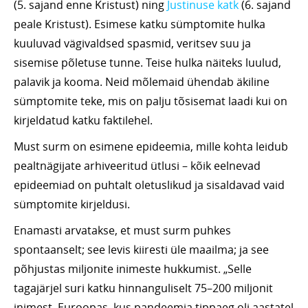
(5. sajand enne Kristust) ning
Justinuse katk
(6. sajand
peale Kristust). Esimese katku sümptomite hulka
kuuluvad vägivaldsed spasmid, veritsev suu ja
sisemise põletuse tunne. Teise hulka näiteks luulud,
palavik ja kooma. Neid mõlemaid ühendab äkiline
sümptomite teke, mis on palju tõsisemat laadi kui on
kirjeldatud katku faktilehel.
Must surm on esimene epideemia, mille kohta leidub
pealtnägijate arhiveeritud ütlusi – kõik eelnevad
epideemiad on puhtalt oletuslikud ja sisaldavad vaid
sümptomite kirjeldusi.
Enamasti arvatakse, et must surm puhkes
spontaanselt; see levis kiiresti üle maailma; ja see
põhjustas miljonite inimeste hukkumist. „Selle
tagajärjel suri katku hinnanguliselt 75–200 miljonit
inimest. Euroopas, kus pandeemia tippaeg oli aastatel