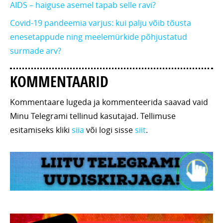
AIDS – haiguse asemel tapab selle ravi?
Covid-19 pandeemia varjus: kui palju võib tõusta
enesetappude ning meelemürkide põhjustatud
surmade arv?
KOMMENTAARID
Kommentaare lugeda ja kommenteerida saavad vaid
Minu Telegrami tellinud kasutajad. Tellimuse
esitamiseks kliki
siia
või logi sisse
siit
.