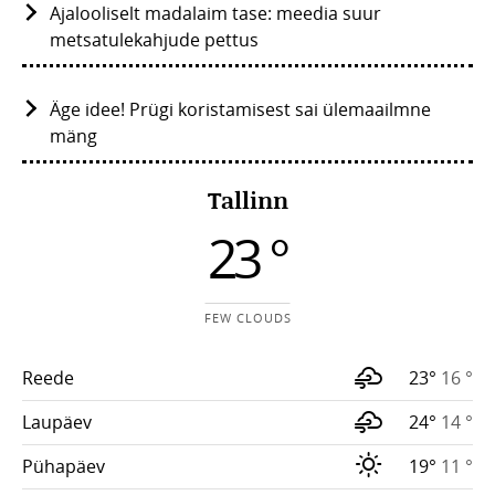
Ajalooliselt madalaim tase: meedia suur
metsatulekahjude pettus
Äge idee! Prügi koristamisest sai ülemaailmne
mäng
Tallinn
23 °
FEW CLOUDS
Reede
23°
16 °
Laupäev
24°
14 °
Pühapäev
19°
11 °