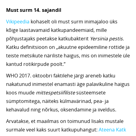
Must surm 14. sajandil
Vikipeedia
kohaselt oli must surm inimajaloo üks
kõige laastavamaid katkupandeemiaid, mille
põhjustajaks peetakse katkubakterit
Yersinia pestis
.
Katku definitsioon on „akuutne epideemiline rottide ja
teiste metsikute näriliste haigus, mis on inimestele üle
kantud rotikirpude poolt.”
WHO 2017. oktoobri faktilehe järgi areneb katku
nakatunud inimestel enamasti äge palavikuline haigus
koos muude
mittespetsiifiliste
süsteemsete
sümptomitega, näiteks külmavärinad, pea- ja
kehavalud ning nõrkus, oksendamine ja iiveldus.
Arvatakse, et maailmas on toimunud lisaks mustale
surmale veel kaks suurt katkupuhangut:
Ateena Katk