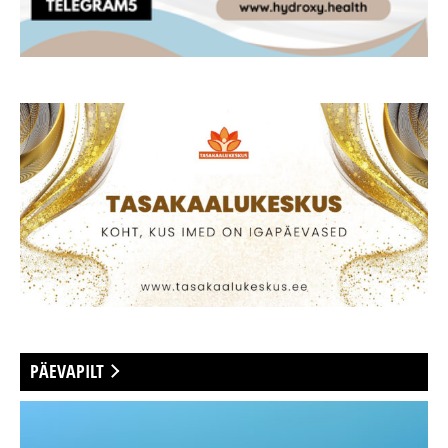
PÄEVAPILT