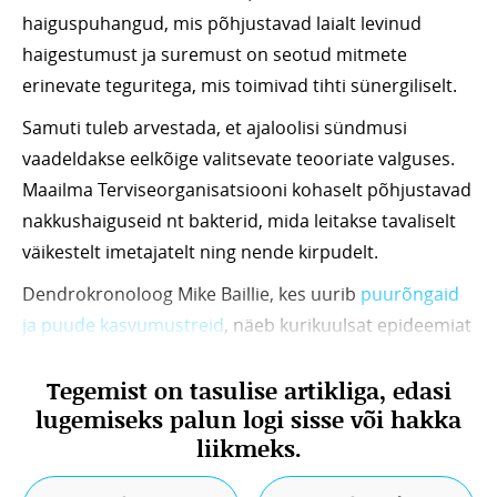
haiguspuhangud, mis põhjustavad laialt levinud
haigestumust ja suremust on seotud mitmete
erinevate teguritega, mis toimivad tihti sünergiliselt.
Samuti tuleb arvestada, et ajaloolisi sündmusi
vaadeldakse eelkõige valitsevate teooriate valguses.
Maailma Terviseorganisatsiooni kohaselt põhjustavad
nakkushaiguseid nt bakterid, mida leitakse tavaliselt
väikestelt imetajatelt ning nende kirpudelt.
Dendrokronoloog Mike Baillie, kes uurib
puurõngaid
ja puude kasvumustreid
, näeb kurikuulsat epideemiat
hoopis teises valguses. Tema raamat „New Light on
Tegemist on tasulise artikliga, edasi
the Black Death” sisaldab tolleaegseid tunnistusi nagu
lugemiseks palun logi sisse või hakka
näiteks: “Mererannas ja muudes kohtades, kus on
liikmeks.