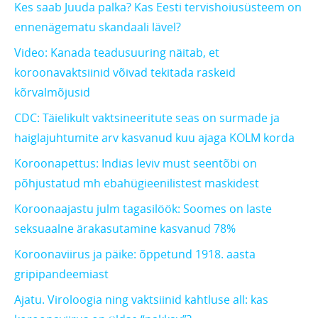
Kes saab Juuda palka? Kas Eesti tervishoiusüsteem on
ennenägematu skandaali lävel?
Video: Kanada teadusuuring näitab, et
koroonavaktsiinid võivad tekitada raskeid
kõrvalmõjusid
CDC: Täielikult vaktsineeritute seas on surmade ja
haiglajuhtumite arv kasvanud kuu ajaga KOLM korda
Koroonapettus: Indias leviv must seentõbi on
põhjustatud mh ebahügieenilistest maskidest
Koroonaajastu julm tagasilöök: Soomes on laste
seksuaalne ärakasutamine kasvanud 78%
Koroonaviirus ja päike: õppetund 1918. aasta
gripipandeemiast
Ajatu. Viroloogia ning vaktsiinid kahtluse all: kas