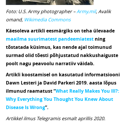
Foto: U.S. Army photographer –
Army.mil
, Avalik
omand,
Wikimedia Commons
Käesoleva artikli eesmärgiks on teha ülevaade
maailma suurimatest pandeemiatest
ning
tõstatada küsimus, kas nende ajal toimunud
surmad olid tõesti põhjustatud nakkushaiguste
poolt nagu peavoolu narratiiv väidab.
Artikli koostamisel on kasutatud informatsiooni
Dawn Lesteri ja David Parkeri 2019. aasta lõpus
ilmunud raamatust “
What Really Makes You Ill?:
Why Everything You Thought You Knew About
Disease Is Wrong
”.
Artikkel ilmus Telegramis esmalt aprillis 2020.