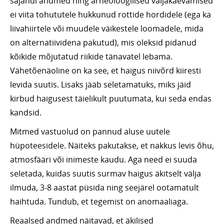
sajandi andmed ning arheoloogilised väljakaevamised
ei viita tohututele hukkunud rottide hordidele (ega ka
liivahiirtele või muudele väikestele loomadele, mida
on alternatiividena pakutud), mis oleksid pidanud
kõikide mõjutatud riikide tänavatel lebama.
Vähetõenäoline on ka see, et haigus niivõrd kiiresti
levida suutis. Lisaks jääb seletamatuks, miks jäid
kirbud haigusest täielikult puutumata, kui seda endas
kandsid.
Mitmed vastuolud on pannud aluse uutele
hüpoteesidele. Näiteks pakutakse, et nakkus levis õhu,
atmosfääri või inimeste kaudu. Aga need ei suuda
seletada, kuidas suutis surmav haigus äkitselt välja
ilmuda, 3-8 aastat püsida ning seejärel ootamatult
haihtuda. Tundub, et tegemist on anomaaliaga.
Reaalsed andmed näitavad, et äkilised