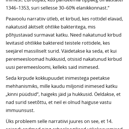
1346–1353, suri sellesse 30–60% elanikkonnast.“
Peavoolu narratiiv ütleb, et kirbud, kes rottidel elavad,
nakatusid äkitselt ohtlike bakteritega, mis
põhjustavad surmavat katku. Need nakatunud kirbud
levitasid ohtlikke baktereid teistele rottidele, kes
seejärel massiliselt surid. Väidetakse ka seda, et kui
peremeesloomad hukkusid, otsisid nakatunud kirbud
uusi peremeesloomi, kelleks said inimesed.
Seda kirpude kokkupuudet inimestega peetakse
mehhanismiks, mille kaudu miljonid inimesed katku
„kinni püüdsid“, haigeks jäid ja hukkusid. Öeldakse, et
nad surid seetõttu, et neil ei olnud haiguse vastu
immuunsust.
Üks probleem selle narratiivi juures on see, et 14.