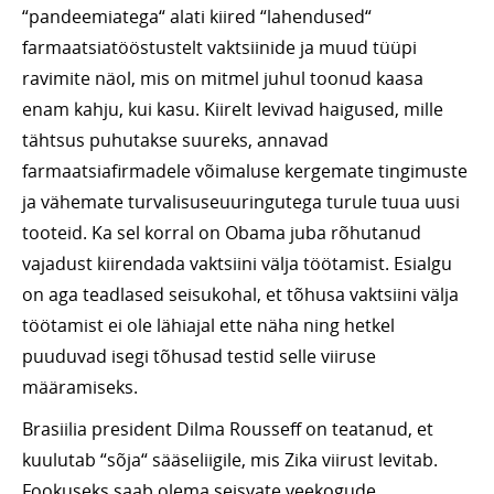
“pandeemiatega“ alati kiired “lahendused“
farmaatsiatööstustelt vaktsiinide ja muud tüüpi
ravimite näol, mis on mitmel juhul toonud kaasa
enam kahju, kui kasu. Kiirelt levivad haigused, mille
tähtsus puhutakse suureks, annavad
farmaatsiafirmadele võimaluse kergemate tingimuste
ja vähemate turvalisuseuuringutega turule tuua uusi
tooteid. Ka sel korral on Obama juba rõhutanud
vajadust kiirendada vaktsiini välja töötamist. Esialgu
on aga teadlased seisukohal, et tõhusa vaktsiini välja
töötamist ei ole lähiajal ette näha ning hetkel
puuduvad isegi tõhusad testid selle viiruse
määramiseks.
Brasiilia president Dilma Rousseff on teatanud, et
kuulutab “sõja“ sääseliigile, mis Zika viirust levitab.
Fookuseks saab olema seisvate veekogude