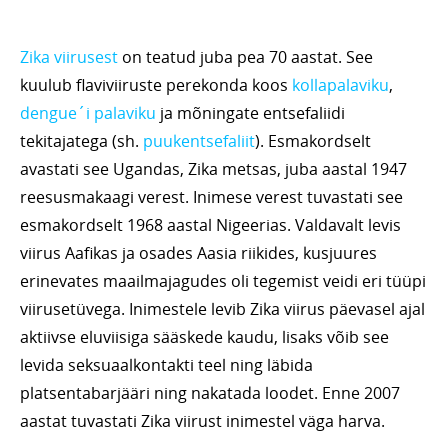
Zika viirusest
on teatud juba pea 70 aastat. See
kuulub flaviviiruste perekonda koos
kollapalaviku
,
dengue´i palaviku
ja mõningate entsefaliidi
tekitajatega (sh.
puukentsefaliit
). Esmakordselt
avastati see Ugandas, Zika metsas, juba aastal 1947
reesusmakaagi verest. Inimese verest tuvastati see
esmakordselt 1968 aastal Nigeerias. Valdavalt levis
viirus Aafikas ja osades Aasia riikides, kusjuures
erinevates maailmajagudes oli tegemist veidi eri tüüpi
viirusetüvega. Inimestele levib Zika viirus päevasel ajal
aktiivse eluviisiga sääskede kaudu, lisaks võib see
levida seksuaalkontakti teel ning läbida
platsentabarjääri ning nakatada loodet. Enne 2007
aastat tuvastati Zika viirust inimestel väga harva.