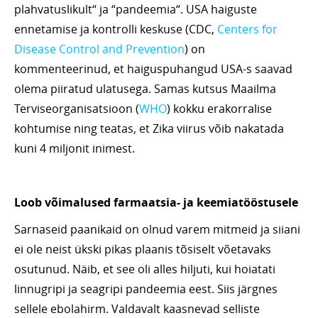
plahvatuslikult“ ja “pandeemia“. USA haiguste
ennetamise ja kontrolli keskuse (CDC,
Centers for
Disease Control and Prevention
) on
kommenteerinud, et haiguspuhangud USA-s saavad
olema piiratud ulatusega. Samas kutsus Maailma
Terviseorganisatsioon (
WHO
) kokku erakorralise
kohtumise ning teatas, et Zika viirus võib nakatada
kuni 4 miljonit inimest.
Loob võimalused farmaatsia- ja keemiatööstusele
Sarnaseid paanikaid on olnud varem mitmeid ja siiani
ei ole neist ükski pikas plaanis tõsiselt võetavaks
osutunud. Näib, et see oli alles hiljuti, kui hoiatati
linnugripi ja seagripi pandeemia eest. Siis järgnes
sellele ebolahirm. Valdavalt kaasnevad selliste