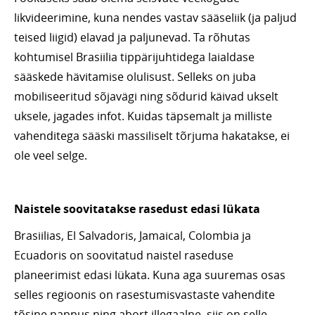
likvideerimine, kuna nendes vastav sääseliik (ja paljud
teised liigid) elavad ja paljunevad. Ta rõhutas
kohtumisel Brasiilia tippärijuhtidega laialdase
sääskede hävitamise olulisust. Selleks on juba
mobiliseeritud sõjavägi ning sõdurid käivad ukselt
uksele, jagades infot. Kuidas täpsemalt ja milliste
vahenditega sääski massiliselt tõrjuma hakatakse, ei
ole veel selge.
Naistele soovitatakse rasedust edasi lükata
Brasiilias, El Salvadoris, Jamaical, Colombia ja
Ecuadoris on soovitatud naistel raseduse
planeerimist edasi lükata. Kuna aga suuremas osas
selles regioonis on rasestumisvastaste vahendite
tõsine nappus ning abort illegaalne, siis on selle