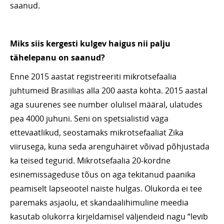
saanud.
Miks siis kergesti kulgev haigus nii palju
tähelepanu on saanud?
Enne 2015 aastat registreeriti mikrotsefaalia
juhtumeid Brasiilias alla 200 aasta kohta. 2015 aastal
aga suurenes see number olulisel määral, ulatudes
pea 4000 juhuni. Seni on spetsialistid väga
ettevaatlikud, seostamaks mikrotsefaaliat Zika
viirusega, kuna seda arenguhäiret võivad põhjustada
ka teised tegurid. Mikrotsefaalia 20-kordne
esinemissageduse tõus on aga tekitanud paanika
peamiselt lapseootel naiste hulgas. Olukorda ei tee
paremaks asjaolu, et skandaalihimuline meedia
kasutab olukorra kirjeldamisel väljendeid nagu “levib