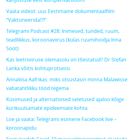
kahjustuse eest kompensatsiooni
Vaata videot: uus Eestimaine dokumentaalfilm
“Vaktsineerida!?!”
Telegrami Podcast #28: Inimesed, tunded, ruum,
teadlikkus, koroonaviirus (külas ruumihoidja Inna
Sööt)
Kas leetriviiruse olemasolu on tõestatud? Dr Stefan
Lanka võitis kohtuprotsessi
Annaliisa Aafrikas: miks otsustasin minna Malawisse
vabatahtlikku tööd tegema
Küsimused ja alternatiivsed seletused ajaloo kõige
kurikuulsamate epideemiate kohta
Loe ja vaata: Telegrami esimene Facebook live –
koroonapidu