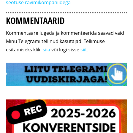
seotuse ravimikompaniidega
KOMMENTAARID
Kommentaare lugeda ja kommenteerida saavad vaid
Minu Telegrami tellinud kasutajad. Tellimuse
esitamiseks kliki
siia
või logi sisse
siit
.