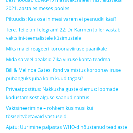
Eesti loodab Covid-19 massvaktsineerimist alustada
2021. aasta esimeses pooles
Piltuudis: Kas osa inimesi varem ei pesnudki käsi?
Tere, Teile on Telegram! 22: Dr Karmen Joller vastab
vaktsiini-teemalistele küsimustele
Miks ma ei reageeri koroonaviiruse paanikale
Mida sa veel peaksid Zika viiruse kohta teadma
Bill & Melinda Gatesi fond valmistus koroonaviiruse
puhanguks juba kolm kuud tagasi?
Privaatpostitus: Nakkushaiguste olemus: loomade
kodustamisest alguse saanud nähtus
Vaktsineerimine – rohkem küsimusi kui
tõsiseltvõetavaid vastuseid
Ajatu: Uurimine paljastas WHO-d nõustanud teadlaste