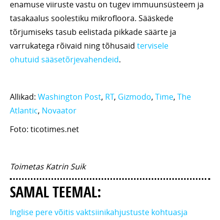
enamuse viiruste vastu on tugev immuunsüsteem ja
tasakaalus soolestiku mikrofloora. Sääskede
tõrjumiseks tasub eelistada pikkade säärte ja
varrukatega rõivaid ning tõhusaid
tervisele
ohutuid sääsetõrjevahendeid
.
Allikad:
Washington Post
,
RT
,
Gizmodo
,
Time
,
The
Atlantic
,
Novaator
Foto: ticotimes.net
Toimetas Katrin Suik
SAMAL TEEMAL:
Inglise pere võitis vaktsiinikahjustuste kohtuasja