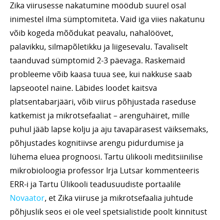
Zika viirusesse nakatumine möödub suurel osal
inimestel ilma sümptomiteta. Vaid iga viies nakatunu
võib kogeda mõõdukat peavalu, nahalöövet,
palavikku, silmapõletikku ja liigesevalu. Tavaliselt
taanduvad sümptomid 2-3 päevaga. Raskemaid
probleeme võib kaasa tuua see, kui nakkuse saab
lapseootel naine. Läbides loodet kaitsva
platsentabarjääri, võib viirus põhjustada raseduse
katkemist ja mikrotsefaaliat – arenguhäiret, mille
puhul jääb lapse kolju ja aju tavapärasest väiksemaks,
põhjustades kognitiivse arengu pidurdumise ja
lühema eluea prognoosi. Tartu ülikooli meditsiinilise
mikrobioloogia professor Irja Lutsar kommenteeris
ERR-i ja Tartu Ülikooli teadusuudiste portaalile
Novaator
, et Zika viiruse ja mikrotsefaalia juhtude
põhjuslik seos ei ole veel spetsialistide poolt kinnitust