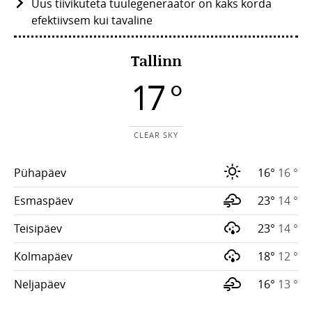
Uus tiivikuteta tuulegeneraator on kaks korda
efektiivsem kui tavaline
Tallinn
17 °
CLEAR SKY
Pühapäev
16°
16 °
Esmaspäev
23°
14 °
Teisipäev
23°
14 °
Kolmapäev
18°
12 °
Neljapäev
16°
13 °