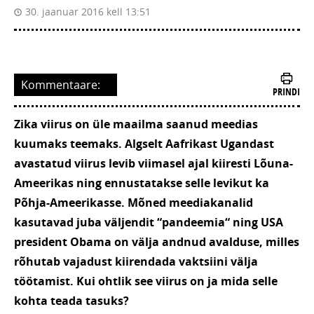
30. jaanuar 2016 kell 13:51
Kommentaare:
PRINDI
Zika viirus on üle maailma saanud meedias
kuumaks teemaks. Algselt Aafrikast Ugandast
avastatud viirus levib viimasel ajal kiiresti Lõuna-
Ameerikas ning ennustatakse selle levikut ka
Põhja-Ameerikasse. Mõned meediakanalid
kasutavad juba väljendit “pandeemia“ ning USA
president Obama on välja andnud avalduse, milles
rõhutab vajadust kiirendada vaktsiini välja
töötamist. Kui ohtlik see viirus on ja mida selle
kohta teada tasuks?