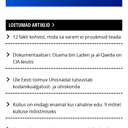
LOETUMAD ARTIKLID
12 fakti kohvist, mida sa varem ei pruukinud teada
Dokumentaalsari: Osama bin Laden ja al-Qaeda on
CIA leiutis
Üle Eesti toimuv Ühisnädal tutvustab
kodanikualgatust- ja ühiskonda
Küllus on midagi enamat kui rahaline edu: 9 mõtet
külluse mõistmiseks