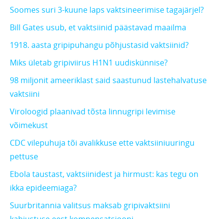
Soomes suri 3-kuune laps vaktsineerimise tagajärjel?
Bill Gates usub, et vaktsiinid päästavad maailma
1918. aasta gripipuhangu põhjustasid vaktsiinid?
Miks ületab gripiviirus H1N1 uudiskünnise?
98 miljonit ameeriklast said saastunud lastehalvatuse
vaktsiini
Viroloogid plaanivad tõsta linnugripi levimise
võimekust
CDC vilepuhuja tõi avalikkuse ette vaktsiiniuuringu
pettuse
Ebola taustast, vaktsiinidest ja hirmust: kas tegu on
ikka epideemiaga?
Suurbritannia valitsus maksab gripivaktsiini