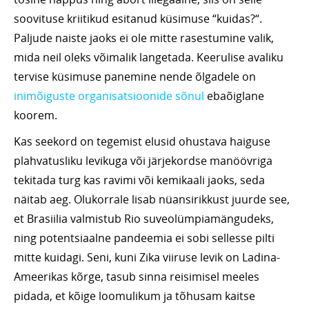
soovituse kriitikud esitanud küsimuse “kuidas?“.
Paljude naiste jaoks ei ole mitte rasestumine valik,
mida neil oleks võimalik langetada. Keerulise avaliku
tervise küsimuse panemine nende õlgadele on
inimõiguste organisatsioonide sõnul
ebaõiglane
koorem.
Kas seekord on tegemist elusid ohustava haiguse
plahvatusliku levikuga või järjekordse manöövriga
tekitada turg kas ravimi või kemikaali jaoks, seda
näitab aeg. Olukorrale lisab nüansirikkust juurde see,
et Brasiilia valmistub Rio suveolümpiamängudeks,
ning potentsiaalne pandeemia ei sobi sellesse pilti
mitte kuidagi. Seni, kuni Zika viiruse levik on Ladina-
Ameerikas kõrge, tasub sinna reisimisel meeles
pidada, et kõige loomulikum ja tõhusam kaitse