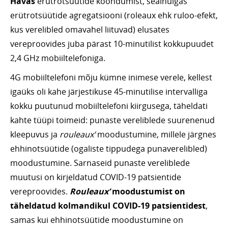
Havas
erütrotsüütide koondumist, sealhulgas
erütrotsüütide agregatsiooni (roleaux ehk ruloo-efekt,
kus verelibled omavahel liituvad) elusates
vereproovides juba pärast 10-minutilist kokkupuudet
2,4 GHz mobiiltelefoniga.
4G mobiiltelefoni mõju kümne inimese verele, kellest
igaüks oli kahe järjestikuse 45-minutilise intervalliga
kokku puutunud mobiiltelefoni kiirgusega, täheldati
kahte tüüpi toimeid: punaste vereliblede suurenenud
kleepuvus ja
rouleaux’
moodustumine, millele järgnes
ehhinotsüütide (ogaliste tippudega punaverelibled)
moodustumine. Sarnaseid punaste vereliblede
muutusi on kirjeldatud COVID-19 patsientide
vereproovides.
Rouleaux’
moodustumist on
täheldatud kolmandikul COVID-19 patsientidest
,
samas kui ehhinotsüütide moodustumine on