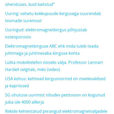
ühenduses, kuid kaitstud”
Uuring: vahetu kokkupuude kiirgusega suurendab
loomade suremust
Uuringud: elektromagnetkiirgus põhjustab
osteoporoosi
Elektromagnetkiirguse ABC ehk mida tuleb teada
juhtmega ja juhtmevaba kiirguse kohta
Lülita mobiiltelefon ööseks välja. Professor Lennart
Hardell selgitab, miks (video)
USA kohus: kehtivad kiirgusnormid on meelevaldsed
ja kapriissed
5G ohutuse uurimist nõudev petitsioon on kogunud
juba üle 4000 allkirja
Riikide kehtestatud piirangud elektromagnetväljadele