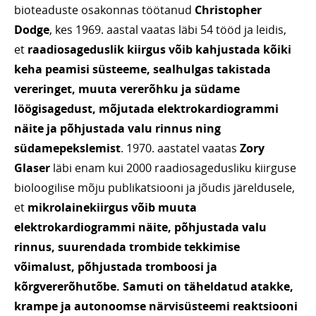
bioteaduste osakonnas töötanud
Christopher
Dodge
, kes 1969. aastal vaatas läbi 54 tööd ja leidis,
et
raadiosageduslik kiirgus võib kahjustada kõiki
keha peamisi süsteeme, sealhulgas takistada
vereringet, muuta vererõhku ja südame
löögisagedust, mõjutada elektrokardiogrammi
näite ja põhjustada valu rinnus ning
südamepekslemist
. 1970. aastatel vaatas
Zory
Glaser
läbi enam kui 2000 raadiosagedusliku kiirguse
bioloogilise mõju publikatsiooni ja jõudis järeldusele,
et
mikrolainekiirgus võib muuta
elektrokardiogrammi näite, põhjustada valu
rinnus, suurendada trombide tekkimise
võimalust, põhjustada tromboosi ja
kõrgvererõhutõbe. Samuti on täheldatud atakke,
krampe ja autonoomse närvisüsteemi reaktsiooni