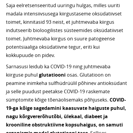
Saja eelretsenseeritud uuringu hulgas, milles uuriti
madala intensiivsusega kiirgustaseme oksüdatiivset
toimet, kinnitasid 93 neist, et juhtmevaba kiirgus
indutseerib bioloogilistes süsteemides oksüdatiivset
toimet. Juhtmevaba kiirgus on suure patogeense
potentsiaaliga oksüdatiivne tegur, eriti kui
kokkupuude on pidev.
Sarnasusi leidub ka COVID-19 ning juhtmevaba
kiirguse puhul
glutatiooni
osas. Glutatioon on
peamine inimkeha sulfhüdrüülil põhinev antioksüdant
ja selle puudust peetakse COVID-19 raskemate
sümptomite kõige tõenäolisemaks põhjuseks.
COVID-
19-ga kõige sagedamini kaasuvate haiguste puhul,
nagu kõrgvererõhutõbi, ülekaal, diabeet ja
krooniline obstruktiivne kopsuhaigus, on samuti