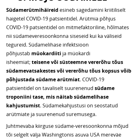
Südamerütmihäireid
esineb sagedamini kriitiliselt
haigetel COVID-19 patsientidel. Arütmia põhjus
COVID-19 patsientidel on mitmefaktoriline, hõlmates
nii südameveresoonkonna siseseid kui ka väliseid
tegureid. Südamelihase infektsioon
põhjustab
müokardiiti
ja müokardi
isheemiat;
teisene või süsteemne vererõhu tõus
südamevatsakestes või vererõhu tõus kopsus võib
põhjustada südame arütmiat
. COVID-19
patsientidel on tavaliselt suurenenud
südame
troponiini tase, mis näitab südamelihase
kahjustumist
. Südamekahjustusi on seostatud
arütmiate ja suurenenud suremusega.
Juhtmevaba kiirguse südame-veresoonkonna mõjud
tõi selgelt välja Washingtonis asuva USA mereväe