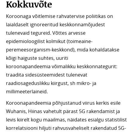
Kokkuvõte
Koroonaga võitlemise rahvatervise poliitikas on
laialdaselt ignoreeritud keskkonnamõjudest
tulenevaid tegureid. Võttes arvesse
epidemioloogilist kolmikut (toimeaine-
peremeesorganism-keskkond), mida kohaldatakse
kõigi haiguste suhtes, uuriti
koroonapandeemia võimalikku keskkonnategurit:
traadita sidesüsteemidest tulenevat
raadiosageduslikku kiirgust, sh mikro- ja
millimeeterlaineid.
Koroonapandeemia põhjustanud viirus kerkis esile
Wuhanis, Hiinas vahetult pärast 5G rakendamist ja
levis kiirelt kogu maailmas, näidates esialgu statistilist
korrelatsiooni hiljuti rahvusvaheliselt rakendatud 5G-