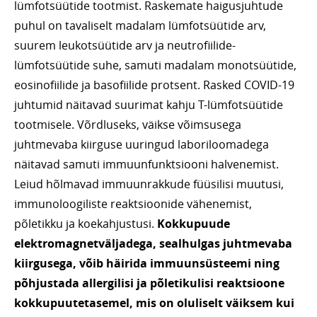
lümfotsüütide tootmist. Raskemate haigusjuhtude
puhul on tavaliselt madalam lümfotsüütide arv,
suurem leukotsüütide arv ja neutrofiilide-
lümfotsüütide suhe, samuti madalam monotsüütide,
eosinofiilide ja basofiilide protsent. Rasked COVID-19
juhtumid näitavad suurimat kahju T-lümfotsüütide
tootmisele. Võrdluseks, väikse võimsusega
juhtmevaba kiirguse uuringud laboriloomadega
näitavad samuti immuunfunktsiooni halvenemist.
Leiud hõlmavad immuunrakkude füüsilisi muutusi,
immunoloogiliste reaktsioonide vähenemist,
põletikku ja koekahjustusi.
Kokkupuude
elektromagnetväljadega, sealhulgas juhtmevaba
kiirgusega, võib häirida immuunsüsteemi ning
põhjustada allergilisi ja põletikulisi reaktsioone
kokkupuutetasemel, mis on oluliselt väiksem kui