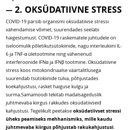
—
2. OKSÜDATIIVNE STRESS
COVID-19 pärsib organismi oksüdatiivse stressi
vähendamise võimet, suurendades seeläbi
haigestumust. COVID-19 raskematele juhtudele on
iseloomulik põletikutsütokiinide, nagu interleukiini IL-
6 ja TNF-α ületootmine ning vähenenud
interferoonide IFNα ja IFNβ tootmine. Oksüdatiivne
stress koos mitokondriaalse väärtalitlusega
suurendab tsütokiinide tulva, põhjustades
koekahjustusi, rasket haiguse kulgu ja
surma.Samamoodi tekitab madalsageduslik
juhtmevaba kiirgus rakkudes oksüdatiivseid
kahjustusi. Tegelikult peetakse
oksüdatiivset stressi
üheks peamiseks mehhanismiks, mille kaudu
juhtmevaba kiirgus põhjustab rakukahjustusi
.