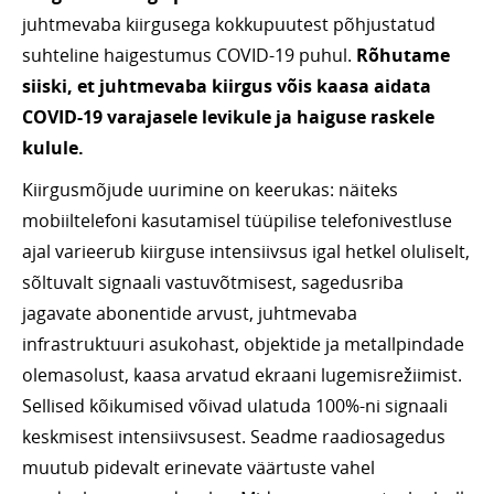
juhtmevaba kiirgusega kokkupuutest põhjustatud
suhteline haigestumus COVID-19 puhul.
Rõhutame
siiski, et juhtmevaba kiirgus võis kaasa aidata
COVID-19 varajasele levikule ja haiguse raskele
kulule.
Kiirgusmõjude uurimine on keerukas: näiteks
mobiiltelefoni kasutamisel tüüpilise telefonivestluse
ajal varieerub kiirguse intensiivsus igal hetkel oluliselt,
sõltuvalt signaali vastuvõtmisest, sagedusriba
jagavate abonentide arvust, juhtmevaba
infrastruktuuri asukohast, objektide ja metallpindade
olemasolust, kaasa arvatud ekraani lugemisrežiimist.
Sellised kõikumised võivad ulatuda 100%-ni signaali
keskmisest intensiivsusest. Seadme raadiosagedus
muutub pidevalt erinevate väärtuste vahel