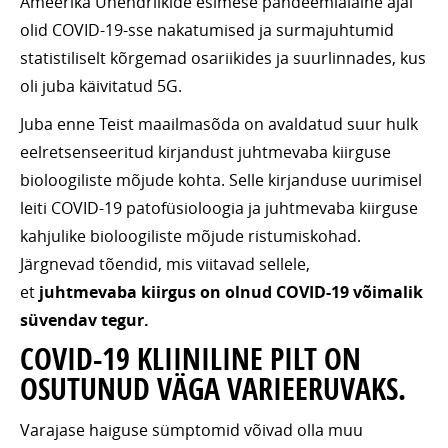
Ameerika Ühendriikide esimese pandeemialaine ajal
olid COVID-19-sse nakatumised ja surmajuhtumid
statistiliselt kõrgemad osariikides ja suurlinnades, kus
oli juba käivitatud 5G.
Juba enne Teist maailmasõda on avaldatud suur hulk
eelretsenseeritud kirjandust juhtmevaba kiirguse
bioloogiliste mõjude kohta. Selle kirjanduse uurimisel
leiti COVID-19 patofüsioloogia ja juhtmevaba kiirguse
kahjulike bioloogiliste mõjude ristumiskohad.
Järgnevad tõendid, mis viitavad sellele,
et
juhtmevaba kiirgus on olnud COVID-19 võimalik
süvendav tegur.
COVID-19 KLIINILINE PILT ON
OSUTUNUD VÄGA VARIEERUVAKS.
Varajase haiguse sümptomid võivad olla muu