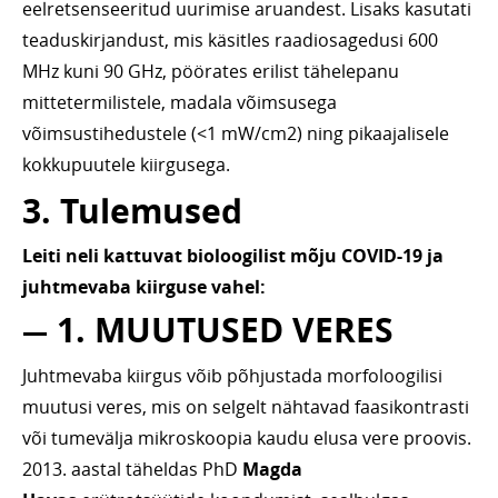
eelretsenseeritud uurimise aruandest. Lisaks kasutati
teaduskirjandust, mis käsitles raadiosagedusi 600
MHz kuni 90 GHz, pöörates erilist tähelepanu
mittetermilistele, madala võimsusega
võimsustihedustele (<1 mW/cm2) ning pikaajalisele
kokkupuutele kiirgusega.
3. Tulemused
Leiti neli kattuvat bioloogilist mõju COVID-19 ja
juhtmevaba kiirguse vahel:
—
1. MUUTUSED VERES
Juhtmevaba kiirgus võib põhjustada morfoloogilisi
muutusi veres, mis on selgelt nähtavad faasikontrasti
või tumevälja mikroskoopia kaudu elusa vere proovis.
2013. aastal täheldas PhD
Magda