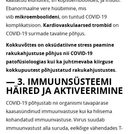
kaasatud elundites, sh kopsuemboolides, ja insulti.
Ebanormaalne vere hüübimine, mis
viib
mikroemboolideni
, on tuntud COVID-19
komplikatsioon.
Kardiovaskulaarsed
trombid
on
COVID-19 surmade tavaline põhjus.
Kokkuvõttes on oksüdatiivne stress peamine
rakukahjustuse põhjus nii COVID-19
patofüsioloogias kui ka juhtmevaba kiirguse
kokkupuutest põhjustatud rakukahjustustes.
— 3. IMMUUNSÜSTEEMI
HÄIRED JA AKTIVEERIMINE
COVID-19 põhjustab nii organismi tavapärase
kaasasündinud immuunvastuse kui ka hilisema
kohandatud immuunvastuse. Viirus suudab
immuunvastust alla suruda, eelkõige vähendades T-