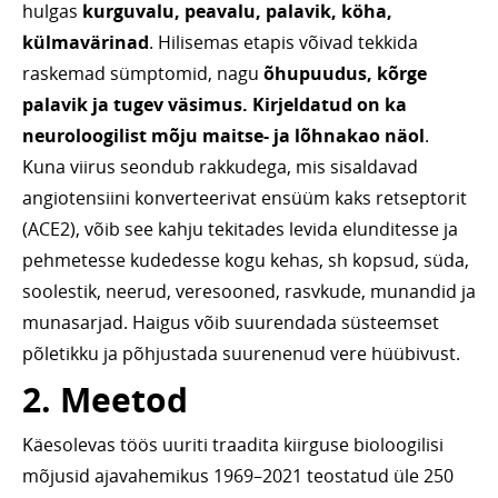
hulgas
kurguvalu, peavalu, palavik, köha,
külmavärinad
. Hilisemas etapis võivad tekkida
raskemad sümptomid, nagu
õhupuudus, kõrge
palavik ja tugev väsimus. Kirjeldatud on ka
neuroloogilist mõju maitse- ja lõhnakao näol
.
Kuna viirus seondub rakkudega, mis sisaldavad
angiotensiini konverteerivat ensüüm kaks retseptorit
(ACE2), võib see kahju tekitades levida elunditesse ja
pehmetesse kudedesse kogu kehas, sh kopsud, süda,
soolestik, neerud, veresooned, rasvkude, munandid ja
munasarjad. Haigus võib suurendada süsteemset
põletikku ja põhjustada suurenenud vere hüübivust.
2. Meetod
Käesolevas töös uuriti traadita kiirguse bioloogilisi
mõjusid ajavahemikus 1969–2021 teostatud üle 250