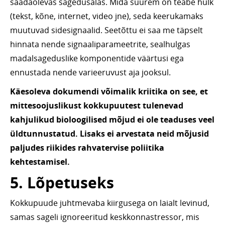
saadaolevas sagedusalas. Mida suurem on teabe hulk
(tekst, kõne, internet, video jne), seda keerukamaks
muutuvad sidesignaalid. Seetõttu ei saa me täpselt
hinnata nende signaaliparameetrite, sealhulgas
madalsageduslike komponentide väärtusi ega
ennustada nende varieeruvust aja jooksul.
Käesoleva dokumendi võimalik kriitika on see, et
mittesoojuslikust kokkupuutest tulenevad
kahjulikud bioloogilised mõjud ei ole teaduses veel
üldtunnustatud. Lisaks ei arvestata neid mõjusid
paljudes riikides rahvatervise poliitika
kehtestamisel.
5. Lõpetuseks
Kokkupuude juhtmevaba kiirgusega on laialt levinud,
samas sageli ignoreeritud keskkonnastressor, mis