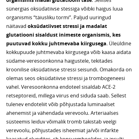
organismis madal glutatiooni tase
. Sellises
sünergias oksüdatiivse stessiga võibki haigus luua
organismis “täiusliku tormi”. Paljud uuringud
näitavad
oksüdatiivset stressi ja madalat
glutatiooni sisaldust inimeste organismis, kes
puutuvad kokku juhtmevaba kiirgusega
. Üleüldine
kokkupuude juhtmevaba kiirgusega võib kaasa aidata
südame-veresoonkonna haigustele, tekitades
kroonilise oksüdatiivse stressi seisundi. Omakorda on
olemas seos oksüdatiivse stressi ja trombogeneesi
vahel. Veresoonkonna endoteel sisaldab ACE-2
retseptoreid, millega viirus end siduda saab. Sellest
tulenev endoteliit võib põhjustada luminaalset
ahenemist ja vähendada verevoolu. Arteriaalses
süsteemis leiduv võimalik tromb takistab veelgi
verevoolu, põhjustades isheemiat ja/või infarkte