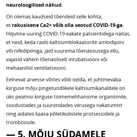
neuroloogilised nähud
.
On olemas kaudseid tõendeid selle kohta,
et
rakusisene Ca2+ võib olla seotud COVID-19-ga
.
Hiljutine uuring COVID-19 eakate patsientidega näitas,
et neid, keda raviti kaltsiumblokaatorite amlodipiini
või nifedipiiniga, jäid suurema tõenäosusega ellu,
vajasid vähem tõenäoliselt intubatsiooni või
mehaanilist ventilatsiooni.
Eelnevat arvesse võttes võib öelda, et juhtmevaba
kiirguse mõju pingetundlikele kaltsiumikanalitele on
üks peamisi kiirguse toimemehhanisme organismile,
soodustades ja suurendades viirusega nakatumist
ning aidates kaasa põletikulistele protsessidele ja
tromboosile.
— 5. MÕJU SÜDAMELE