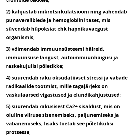
trombide tekkele
;
2) kahjustab mikrotsirkulatsiooni ning vähendab
punavereliblede ja hemoglobiini taset, mis
süvendab hüpoksiat ehk hapnikuvaegust
organismis
;
3) võimendab immuunsüsteemi häireid,
immuunsuse langust, autoimmuunhaigusi ja
raskekujulisi põletikke
;
4) suurendab raku oksüdatiivset stressi ja vabade
radikaalide tootmist, mille tagajärjeks on
vaskulaarsed vigastused ja elundikahjustused
;
5) suurendab rakusisest Ca2+ sisaldust, mis on
oluline viiruse sisenemiseks, paljunemiseks ja
vabanemiseks, lisaks toetab see põletikulisi
protsesse
;