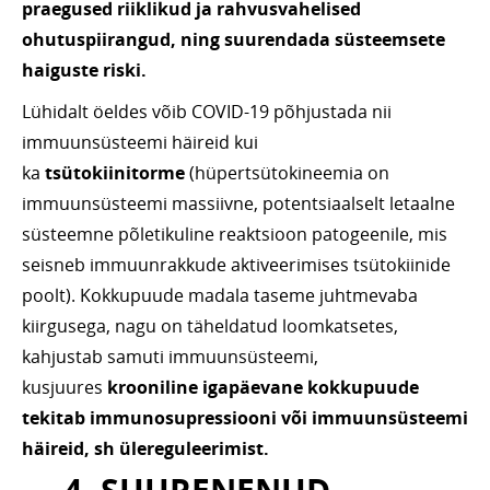
praegused riiklikud ja rahvusvahelised
ohutuspiirangud, ning suurendada süsteemsete
haiguste riski.
Lühidalt öeldes võib COVID-19 põhjustada nii
immuunsüsteemi häireid kui
ka
tsütokiinitorme
(hüpertsütokineemia on
immuunsüsteemi massiivne, potentsiaalselt letaalne
süsteemne põletikuline reaktsioon patogeenile, mis
seisneb immuunrakkude aktiveerimises tsütokiinide
poolt). Kokkupuude madala taseme juhtmevaba
kiirgusega, nagu on täheldatud loomkatsetes,
kahjustab samuti immuunsüsteemi,
kusjuures
krooniline igapäevane kokkupuude
tekitab immunosupressiooni või immuunsüsteemi
häireid, sh ülereguleerimist.