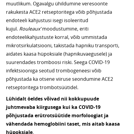
muutlikum. Ogavalgu ühildumine veresoonte
rakukesta ACE2 retseptoritega võib põhjustada
endoteeli kahjustusi isegi isoleeritud
kujul.
Rouleaux’
moodustumine, eriti
endoteelikahjustuste korral, võib ummistada
mikrotsirkulatsiooni, takistada hapniku transporti,
aidates kaasa hüpoksiale (hapnikuvaegusele) ja
suurendades tromboosi riski. Seega COVID-19
infektsiooniga seotud trombogeneesi võib
põhjustada ka otsene viiruse seondumine ACE2
retseptoritega trombotsüütidel.
Lühidalt öeldes võivad nii kokkupuude
juhtmevaba kiirgusega kui ka COVID-19
põhjustada erütrotsüütide morfoloogiat ja
vähendada hemoglobiini taset, mis aitab kaasa
hüpoksiale
.