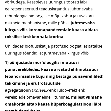
võrkudega. Käesolevas uuringus töötati läbi
eelretsenseeritud teaduskirjandus juhtmevaba
tehnoloogia bioloogilise mõju kohta ja tuvastati
mitmeid mehhanisme, mille põhjal
juhtmevaba
kiirgus võis koroonapandeemiale kaasa aidata
toksilise keskkonnafaktorina
.
Ühildades biofüüsikat ja patofüsioloogiat, esitatakse
uuringus tõendid, et juhtmevaba kiirgus võib
1)
põhjustada morfoloogilisi muutusi
punaverelibledes, kaasa arvatud ehhinotsüüdi
(ebanormaalse kuju ning kestaga punaverelibled)
tekkimine ja erütrotsüütide
agregatsioon
(
Roleaux
ehk ruloo-efekt ehk
vereliblede omavaheline liitumine),
millest viimane
omakorda aitab kaasa hüperkoagulatsiooni läbi