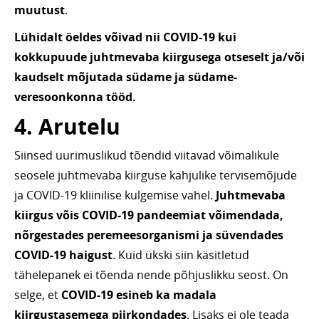
muutust
.
Lühidalt öeldes võivad nii COVID-19 kui
kokkupuude juhtmevaba kiirgusega otseselt ja/või
kaudselt mõjutada südame ja südame-
veresoonkonna tööd.
4. Arutelu
Siinsed uurimuslikud tõendid viitavad võimalikule
seosele juhtmevaba kiirguse kahjulike tervisemõjude
ja COVID-19 kliinilise kulgemise vahel.
Juhtmevaba
kiirgus võis COVID-19 pandeemiat võimendada,
nõrgestades peremeesorganismi ja süvendades
COVID-19 haigust
. Kuid ükski siin käsitletud
tähelepanek ei tõenda nende põhjuslikku seost. On
selge, et
COVID-19 esineb ka madala
kiirgustasemega piirkondades
. Lisaks ei ole teada