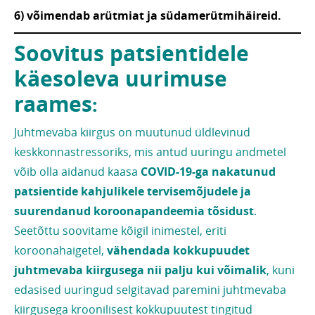
6) võimendab arütmiat ja südamerütmihäireid.
Soovitus patsientidele
käesoleva uurimuse
raames
:
Juhtmevaba kiirgus on muutunud üldlevinud
keskkonnastressoriks, mis antud uuringu andmetel
võib olla aidanud kaasa
COVID-19-ga nakatunud
patsientide kahjulikele tervisemõjudele ja
suurendanud koroonapandeemia tõsidust
.
Seetõttu soovitame kõigil inimestel, eriti
koroonahaigetel,
vähendada kokkupuudet
juhtmevaba kiirgusega nii palju kui võimalik
, kuni
edasised uuringud selgitavad paremini juhtmevaba
kiirgusega kroonilisest kokkupuutest tingitud