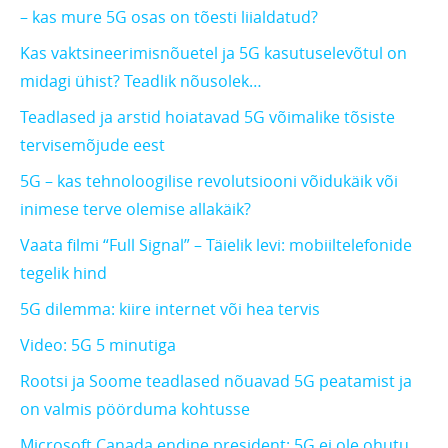
– kas mure 5G osas on tõesti liialdatud?
Kas vaktsineerimisnõuetel ja 5G kasutuselevõtul on
midagi ühist? Teadlik nõusolek…
Teadlased ja arstid hoiatavad 5G võimalike tõsiste
tervisemõjude eest
5G – kas tehnoloogilise revolutsiooni võidukäik või
inimese terve olemise allakäik?
Vaata filmi “Full Signal” – Täielik levi: mobiiltelefonide
tegelik hind
5G dilemma: kiire internet või hea tervis
Video: 5G 5 minutiga
Rootsi ja Soome teadlased nõuavad 5G peatamist ja
on valmis pöörduma kohtusse
Microsoft Canada endine president: 5G ei ole ohutu