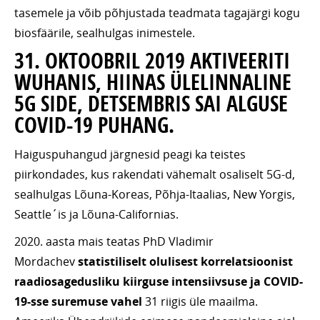
tasemele ja võib põhjustada teadmata tagajärgi kogu
biosfäärile, sealhulgas inimestele.
31. OKTOOBRIL 2019 AKTIVEERITI
WUHANIS, HIINAS ÜLELINNALINE
5G SIDE, DETSEMBRIS SAI ALGUSE
COVID-19 PUHANG.
Haiguspuhangud järgnesid peagi ka teistes
piirkondades, kus rakendati vähemalt osaliselt 5G-d,
sealhulgas Lõuna-Koreas, Põhja-Itaalias, New Yorgis,
Seattle´is ja Lõuna-Californias.
2020. aasta mais teatas PhD Vladimir
Mordachev
statistiliselt olulisest korrelatsioonist
raadiosagedusliku kiirguse intensiivsuse ja COVID-
19-sse suremuse vahel
31 riigis üle maailma.