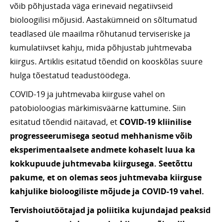
võib põhjustada väga erinevaid negatiivseid
bioloogilisi mõjusid. Aastakümneid on sõltumatud
teadlased üle maailma rõhutanud terviseriske ja
kumulatiivset kahju, mida põhjustab juhtmevaba
kiirgus. Artiklis esitatud tõendid on kooskõlas suure
hulga tõestatud teadustöödega.
COVID-19 ja juhtmevaba kiirguse vahel on
patobioloogias märkimisväärne kattumine. Siin
esitatud tõendid näitavad, et
COVID-19 kliinilise
progresseerumisega seotud mehhanisme võib
eksperimentaalsete andmete kohaselt luua ka
kokkupuude juhtmevaba kiirgusega. Seetõttu
pakume, et on olemas seos juhtmevaba kiirguse
kahjulike bioloogiliste mõjude ja COVID-19 vahel.
Tervishoiutöötajad ja poliitika kujundajad peaksid