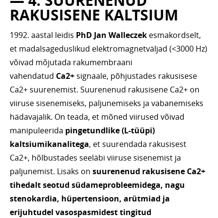
— 4. SUURENENUD
RAKUSISENE KALTSIUM
1992. aastal leidis
PhD Jan Walleczek
esmakordselt,
et madalsageduslikud elektromagnetväljad (<3000 Hz)
võivad mõjutada rakumembraani
vahendatud
Ca2+
signaale, põhjustades rakusisese
Ca2+ suurenemist. Suurenenud rakusisene Ca2+ on
viiruse sisenemiseks, paljunemiseks ja vabanemiseks
hädavajalik. On teada, et mõned viirused võivad
manipuleerida
pingetundlike (L-tüüpi)
kaltsiumikanalitega
, et suurendada rakusisest
Ca2+, hõlbustades seeläbi viiruse sisenemist ja
paljunemist. Lisaks on
suurenenud rakusisene Ca2+
tihedalt seotud südameprobleemidega, nagu
stenokardia, hüpertensioon, arütmiad ja
erijuhtudel vasospasmidest tingitud