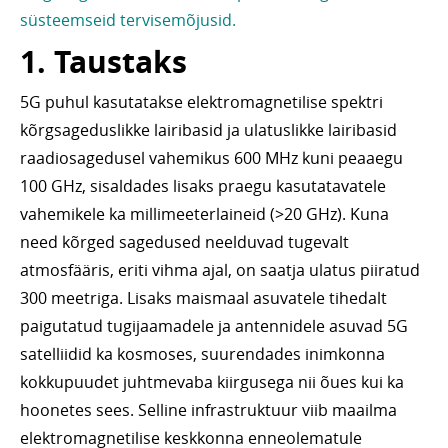
süsteemseid tervisemõjusid.
1. Taustaks
5G puhul kasutatakse elektromagnetilise spektri
kõrgsageduslikke lairibasid ja ulatuslikke lairibasid
raadiosagedusel vahemikus 600 MHz kuni peaaegu
100 GHz, sisaldades lisaks praegu kasutatavatele
vahemikele ka millimeeterlaineid (>20 GHz). Kuna
need kõrged sagedused neelduvad tugevalt
atmosfääris, eriti vihma ajal, on saatja ulatus piiratud
300 meetriga. Lisaks maismaal asuvatele tihedalt
paigutatud tugijaamadele ja antennidele asuvad 5G
satelliidid ka kosmoses, suurendades inimkonna
kokkupuudet juhtmevaba kiirgusega nii õues kui ka
hoonetes sees. Selline infrastruktuur viib maailma
elektromagnetilise keskkonna enneolematule