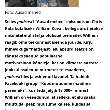
Foto: Ausad mehed
Selles
podcast
’i “Ausad mehed” episoodis on Chris
Kala külaliseks William Koval, kellega arutletakse
mitmetel elulistel ja olulistel teemadel. William
räägib oma teekonnast iseenda juurde. Kirju
minevikuga “näitlejast” elu absurditeatris on
tänaseks saanud populaarne
motivatsioonikõneleja, kes on viimaste aastate
jooksul osalenud mitmetes telesaadetes,
podcast
’ides ja esinenud lavadel. Ta haldab
Facebooki gruppi “Koos muudame maailma
paremaks”, kus teda jälgib 18 000+ inimest.
William on veendunud, et selleks, et elu saaks
muutuda, peab muutuma ka see, kuidas sa