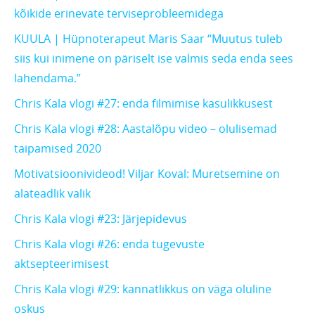
kõikide erinevate terviseprobleemidega
KUULA | Hüpnoterapeut Maris Saar “Muutus tuleb
siis kui inimene on päriselt ise valmis seda enda sees
lahendama.”
Chris Kala vlogi #27: enda filmimise kasulikkusest
Chris Kala vlogi #28: Aastalõpu video – olulisemad
taipamised 2020
Motivatsioonivideod! Viljar Koval: Muretsemine on
alateadlik valik
Chris Kala vlogi #23: Järjepidevus
Chris Kala vlogi #26: enda tugevuste
aktsepteerimisest
Chris Kala vlogi #29: kannatlikkus on väga oluline
oskus