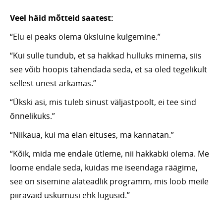
Veel häid mõtteid saatest:
“Elu ei peaks olema üksluine kulgemine.”
“Kui sulle tundub, et sa hakkad hulluks minema, siis
see võib hoopis tähendada seda, et sa oled tegelikult
sellest unest ärkamas.”
“Ükski asi, mis tuleb sinust väljastpoolt, ei tee sind
õnnelikuks.”
“Niikaua, kui ma elan eituses, ma kannatan.”
“Kõik, mida me endale ütleme, nii hakkabki olema. Me
loome endale seda, kuidas me iseendaga räägime,
see on sisemine alateadlik programm, mis loob meile
piiravaid uskumusi ehk lugusid.”