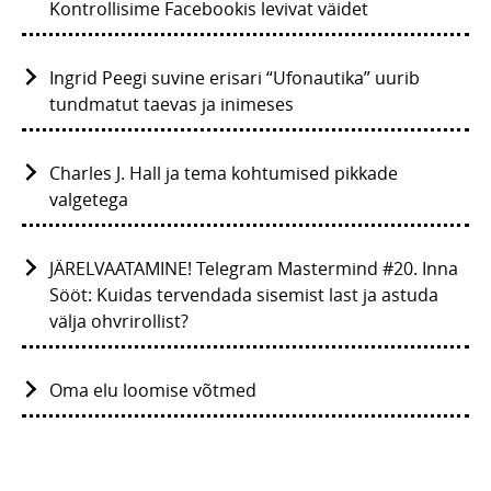
Kontrollisime Facebookis levivat väidet
Ingrid Peegi suvine erisari “Ufonautika” uurib
tundmatut taevas ja inimeses
Charles J. Hall ja tema kohtumised pikkade
valgetega
JÄRELVAATAMINE! Telegram Mastermind #20. Inna
Sööt: Kuidas tervendada sisemist last ja astuda
välja ohvrirollist?
Oma elu loomise võtmed