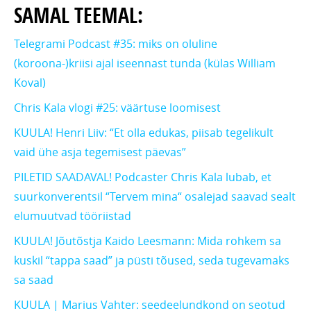
SAMAL TEEMAL:
Telegrami Podcast #35: miks on oluline
(koroona-)kriisi ajal iseennast tunda (külas William
Koval)
Chris Kala vlogi #25: väärtuse loomisest
KUULA! Henri Liiv: “Et olla edukas, piisab tegelikult
vaid ühe asja tegemisest päevas”
PILETID SAADAVAL! Podcaster Chris Kala lubab, et
suurkonverentsil “Tervem mina“ osalejad saavad sealt
elumuutvad tööriistad
KUULA! Jõutõstja Kaido Leesmann: Mida rohkem sa
kuskil “tappa saad” ja püsti tõused, seda tugevamaks
sa saad
KUULA | Marius Vahter: seedeelundkond on seotud