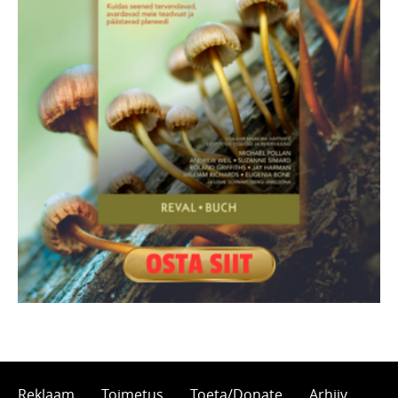
Reklaam
Toimetus
Toeta/Donate
Arhiiv