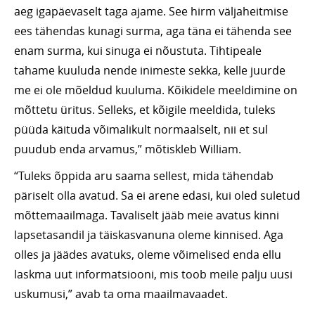
aeg igapäevaselt taga ajame. See hirm väljaheitmise
ees tähendas kunagi surma, aga täna ei tähenda see
enam surma, kui sinuga ei nõustuta. Tihtipeale
tahame kuuluda nende inimeste sekka, kelle juurde
me ei ole mõeldud kuuluma. Kõikidele meeldimine on
mõttetu üritus. Selleks, et kõigile meeldida, tuleks
püüda käituda võimalikult normaalselt, nii et sul
puudub enda arvamus,” mõtiskleb William.
“Tuleks õppida aru saama sellest, mida tähendab
päriselt olla avatud. Sa ei arene edasi, kui oled suletud
mõttemaailmaga. Tavaliselt jääb meie avatus kinni
lapsetasandil ja täiskasvanuna oleme kinnised. Aga
olles ja jäädes avatuks, oleme võimelised enda ellu
laskma uut informatsiooni, mis toob meile palju uusi
uskumusi,” avab ta oma maailmavaadet.