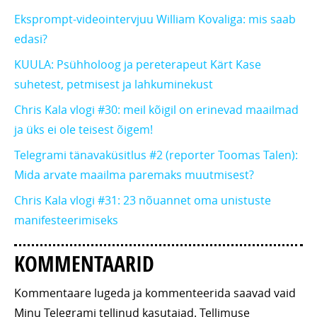
Eksprompt-videointervjuu William Kovaliga: mis saab
edasi?
KUULA: Psühholoog ja pereterapeut Kärt Kase
suhetest, petmisest ja lahkuminekust
Chris Kala vlogi #30: meil kõigil on erinevad maailmad
ja üks ei ole teisest õigem!
Telegrami tänavaküsitlus #2 (reporter Toomas Talen):
Mida arvate maailma paremaks muutmisest?
Chris Kala vlogi #31: 23 nõuannet oma unistuste
manifesteerimiseks
KOMMENTAARID
Kommentaare lugeda ja kommenteerida saavad vaid
Minu Telegrami tellinud kasutajad. Tellimuse