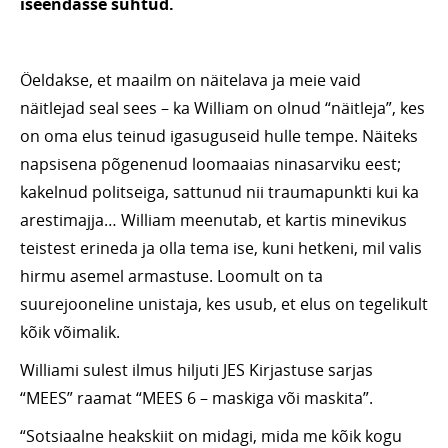
iseendasse suhtud.
Öeldakse, et maailm on näitelava ja meie vaid
näitlejad seal sees – ka William on olnud “näitleja”, kes
on oma elus teinud igasuguseid hulle tempe. Näiteks
napsisena põgenenud loomaaias ninasarviku eest;
kakelnud politseiga, sattunud nii traumapunkti kui ka
arestimajja… William meenutab, et kartis minevikus
teistest erineda ja olla tema ise, kuni hetkeni, mil valis
hirmu asemel armastuse. Loomult on ta
suurejooneline unistaja, kes usub, et elus on tegelikult
kõik võimalik.
Williami sulest ilmus hiljuti JES Kirjastuse sarjas
“MEES” raamat “MEES 6 – maskiga või maskita”.
“Sotsiaalne heakskiit on midagi, mida me kõik kogu