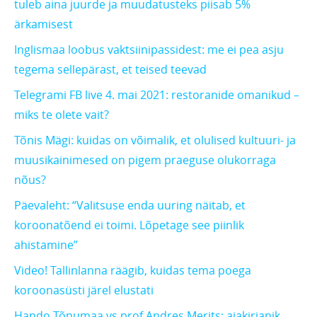
tuleb aina juurde ja muudatusteks piisab 5%
ärkamisest
Inglismaa loobus vaktsiinipassidest: me ei pea asju
tegema sellepärast, et teised teevad
Telegrami FB live 4. mai 2021: restoranide omanikud –
miks te olete vait?
Tõnis Mägi: kuidas on võimalik, et olulised kultuuri- ja
muusikainimesed on pigem praeguse olukorraga
nõus?
Päevaleht: “Valitsuse enda uuring näitab, et
koroonatõend ei toimi. Lõpetage see piinlik
ahistamine”
Video! Tallinlanna räägib, kuidas tema poega
koroonasüsti järel elustati
Hando Tõnumaa vs prof Andres Merits: ajakirjanik