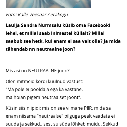
Foto: Kalle Veesaar / erakogu
Laulja Sandra Nurmsalu küsib oma Facebooki
lehel, et millal saab inimestel küllalt? Millal
saabub see hetk, kui enam ei saa vait olla? Ja mida
tähendab nn neutraalne joon?
Mis asi on NEUTRAALNE joon?
Olen mitmeid kordi kuulnud vastust:
“Ma pole ei pooldaja ega ka vastane,
ma hoian pigem neutraalset joont”.
Küsin siis niipidi: mis on see viimane PIIR, mida sa
enam niisama “neutraalse” pilguga pealt vaadata ei
suuda ja sekkud.. sest su süda lõhkeb muidu. Sekkud