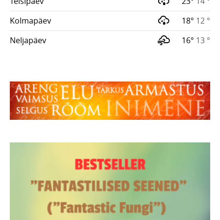
Teisipäev
23°
14 °
Kolmapäev
18°
12 °
Neljapäev
16°
13 °