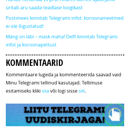
üritab aru saada teadlase loogikast
Postimees kinnitab Telegrami infot: koroonameetmed
ei ole õigustatud!
Mäng on läbi – mask maha! Delfi kinnitab Telegrami
infot ja koroonapettust
KOMMENTAARID
Kommentaare lugeda ja kommenteerida saavad vaid
Minu Telegrami tellinud kasutajad. Tellimuse
esitamiseks kliki
siia
või logi sisse
siit
.