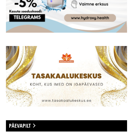
PÄEVAPILT