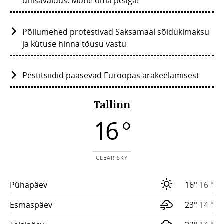
ühisavaldus: Mõtle oma peaga!
Põllumehed protestivad Saksamaal sõidukimaksu
ja kütuse hinna tõusu vastu
Pestitsiidid pääsevad Euroopas ärakeelamisest
Tallinn
16 °
CLEAR SKY
Pühapäev
16°
16 °
Esmaspäev
23°
14 °