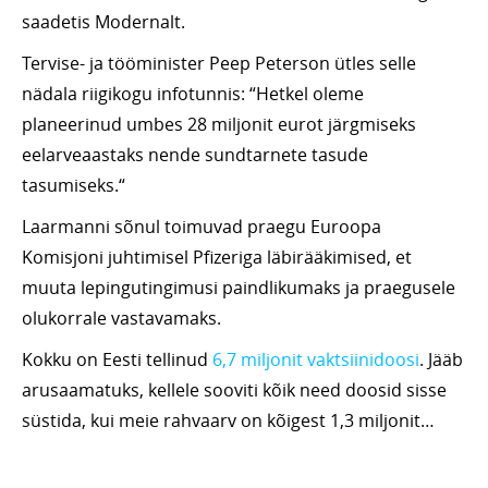
saadetis Modernalt.
Tervise- ja tööminister Peep Peterson ütles selle
nädala riigikogu infotunnis: “Hetkel oleme
planeerinud umbes 28 miljonit eurot järgmiseks
eelarveaastaks nende sundtarnete tasude
tasumiseks.“
Laarmanni sõnul toimuvad praegu Euroopa
Komisjoni juhtimisel Pfizeriga läbirääkimised, et
muuta lepingutingimusi paindlikumaks ja praegusele
olukorrale vastavamaks.
Kokku on Eesti tellinud
6,7 miljonit vaktsiinidoosi
. Jääb
arusaamatuks, kellele sooviti kõik need doosid sisse
süstida, kui meie rahvaarv on kõigest 1,3 miljonit…