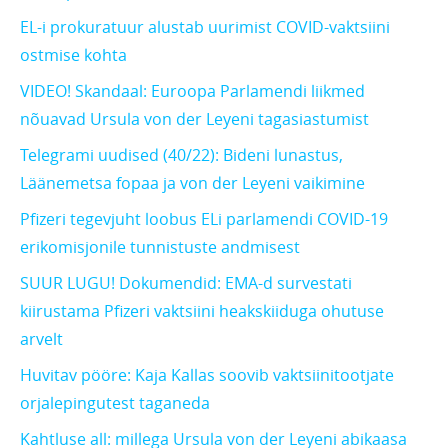
EL-i prokuratuur alustab uurimist COVID-vaktsiini
ostmise kohta
VIDEO! Skandaal: Euroopa Parlamendi liikmed
nõuavad Ursula von der Leyeni tagasiastumist
Telegrami uudised (40/22): Bideni lunastus,
Läänemetsa fopaa ja von der Leyeni vaikimine
Pfizeri tegevjuht loobus ELi parlamendi COVID-19
erikomisjonile tunnistuste andmisest
SUUR LUGU! Dokumendid: EMA-d survestati
kiirustama Pfizeri vaktsiini heakskiiduga ohutuse
arvelt
Huvitav pööre: Kaja Kallas soovib vaktsiinitootjate
orjalepingutest taganeda
Kahtluse all: millega Ursula von der Leyeni abikaasa