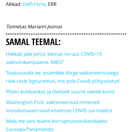
Allikad:
Delfi Forte
, ERR
Toimetas Mariann Joonas
SAMAL TEEMAL:
Hakkab jälle pihta: käimas on uus COVID-19
vaktsiinikampaania. MIKS?
Teadusuudis.ee: enamikke kõrge vaktsineeritusega
riike räsib liigsuremus, mis pole Covidi põhjustatud
Pfizeri kuldvasikas ja tõeliselt suurte valede kunst
Washington Post: vaktsineeritud inimesed
moodustavad nüüd enamuse COVID-surmadest
Mida me seni teame korruptsiooniskandaalist
Euroopa Parlamendis