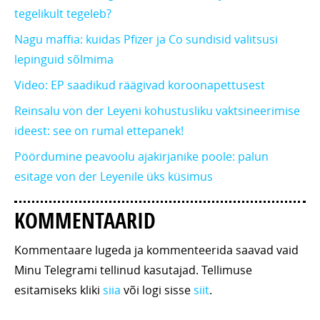
tegelikult tegeleb?
Nagu maffia: kuidas Pfizer ja Co sundisid valitsusi
lepinguid sõlmima
Video: EP saadikud räägivad koroonapettusest
Reinsalu von der Leyeni kohustusliku vaktsineerimise
ideest: see on rumal ettepanek!
Pöördumine peavoolu ajakirjanike poole: palun
esitage von der Leyenile üks küsimus
KOMMENTAARID
Kommentaare lugeda ja kommenteerida saavad vaid
Minu Telegrami tellinud kasutajad. Tellimuse
esitamiseks kliki
siia
või logi sisse
siit
.