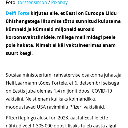
Foto:
torstensimon
/
Pixabay
Delfi Forte
kirjutas eile, et Eesti on Euroopa Liidu
ühishangetega liitumise tõttu sunnitud kulutama
kümneid ja kümneid miljoneid eurosid
koroonavaktsiinidele, millega meil midagi peale
pole hakata. Nimelt ei käi vaktsineerimas enam
suurt keegi.
Sotsiaalministeeriumi rahvatervise osakonna juhataja
Heli Laarmann tõdes Fortele, et 6. detsembri seisuga
on Eestis juba olemas 1,4 miljonit doosi COVID-19
vaktsiini. Neist enam kui kaks kolmandikku
moodustavad USA ravimihiiu Pfizeri vaktsiinid.
Pfizeri lepingu alusel on 2023. aastal Eestile ette
nähtud veel 1 305 000 doosi, lisaks tuleb aasta algul