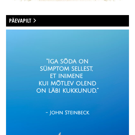
PÄEVAPILT