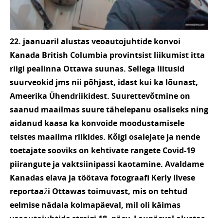
22. jaanuaril alustas veoautojuhtide konvoi
Kanada British Columbia provintsist liikumist itta
riigi pealinna Ottawa suunas. Sellega liitusid
suurveokid jms nii põhjast, idast kui ka lõunast,
Ameerika Ühendriikidest. Suurettevõtmine on
saanud maailmas suure tähelepanu osaliseks ning
aidanud kaasa ka konvoide moodustamisele
teistes maailma riikides. Kõigi osalejate ja nende
toetajate sooviks on kehtivate rangete Covid-19
piirangute ja vaktsiinipassi kaotamine. Avaldame
Kanadas elava ja töötava fotograafi Kerly Ilvese
reportaaži Ottawas toimuvast, mis on tehtud
eelmise nädala kolmapäeval, mil oli käimas