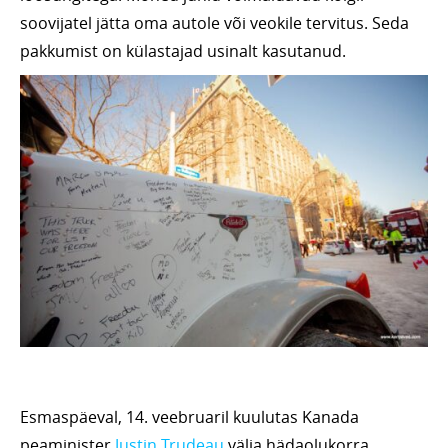
soovijatel jätta oma autole või veokile tervitus. Seda
pakkumist on külastajad usinalt kasutanud.
Esmaspäeval, 14. veebruaril kuulutas Kanada
peaminister
Justin Trudeau
välja hädaolukorra