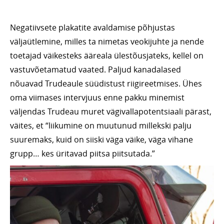
Negatiivsete plakatite avaldamise põhjustas
väljaütlemine, milles ta nimetas veokijuhte ja nende
toetajad väikesteks ääreala ülestõusjateks, kellel on
vastuvõetamatud vaated. Paljud kanadalased
nõuavad Trudeaule süüdistust riigireetmises. Ühes
oma viimases intervjuus enne pakku minemist
väljendas Trudeau muret vägivallapotentsiaali pärast,
väites, et “liikumine on muutunud millekski palju
suuremaks, kuid on siiski väga väike, väga vihane
grupp… kes üritavad piitsa piitsutada.”