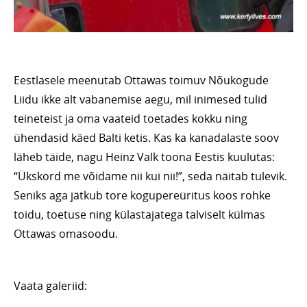
Eestlasele meenutab Ottawas toimuv Nõukogude
Liidu ikke alt vabanemise aegu, mil inimesed tulid
teineteist ja oma vaateid toetades kokku ning
ühendasid käed Balti ketis. Kas ka kanadalaste soov
läheb täide, nagu Heinz Valk toona Eestis kuulutas:
“Ükskord me võidame nii kui nii!”, seda näitab tulevik.
Seniks aga jätkub tore kogupereüritus koos rohke
toidu, toetuse ning külastajatega talviselt külmas
Ottawas omasoodu.
Vaata galeriid: