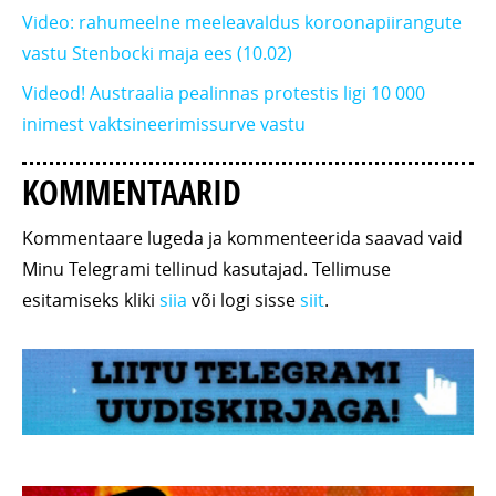
Video: rahumeelne meeleavaldus koroonapiirangute
vastu Stenbocki maja ees (10.02)
Videod! Austraalia pealinnas protestis ligi 10 000
inimest vaktsineerimissurve vastu
KOMMENTAARID
Kommentaare lugeda ja kommenteerida saavad vaid
Minu Telegrami tellinud kasutajad. Tellimuse
esitamiseks kliki
siia
või logi sisse
siit
.