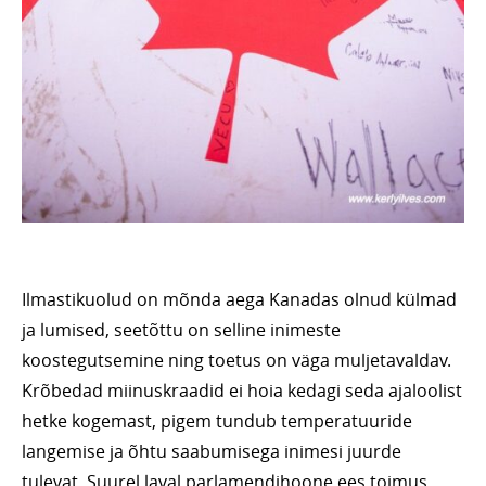
Ilmastikuolud on mõnda aega Kanadas olnud külmad
ja lumised, seetõttu on selline inimeste
koostegutsemine ning toetus on väga muljetavaldav.
Krõbedad miinuskraadid ei hoia kedagi seda ajaloolist
hetke kogemast, pigem tundub temperatuuride
langemise ja õhtu saabumisega inimesi juurde
tulevat. Suurel laval parlamendihoone ees toimus