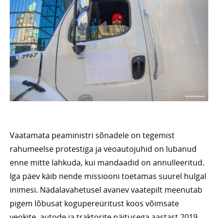
Vaatamata peaministri sõnadele on tegemist
rahumeelse protestiga ja veoautojuhid on lubanud
enne mitte lahkuda, kui mandaadid on annulleeritud.
Iga päev käib nende missiooni toetamas suurel hulgal
inimesi. Nädalavahetusel avanev vaatepilt meenutab
pigem lõbusat kogupereüritust koos võimsate
veokite, autode ja traktorite näitusega aastast 2019,