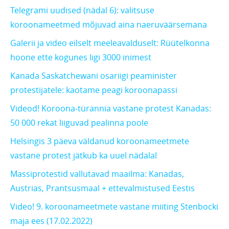
Telegrami uudised (nädal 6): valitsuse
koroonameetmed mõjuvad aina naeruväärsemana
Galerii ja video eilselt meeleavalduselt: Rüütelkonna
hoone ette kogunes ligi 3000 inimest
Kanada Saskatchewani osariigi peaminister
protestijatele: kaotame peagi koroonapassi
Videod! Koroona-türannia vastane protest Kanadas:
50 000 rekat liiguvad pealinna poole
Helsingis 3 päeva väldanud koroonameetmete
vastane protest jätkub ka uuel nädalal
Massiprotestid vallutavad maailma: Kanadas,
Austrias, Prantsusmaal + ettevalmistused Eestis
Video! 9. koroonameetmete vastane miiting Stenbocki
maja ees (17.02.2022)