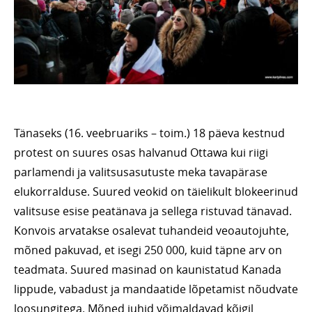
Tänaseks (16. veebruariks – toim.) 18 päeva kestnud
protest on suures osas halvanud Ottawa kui riigi
parlamendi ja valitsusasutuste meka tavapärase
elukorralduse. Suured veokid on täielikult blokeerinud
valitsuse esise peatänava ja sellega ristuvad tänavad.
Konvois arvatakse osalevat tuhandeid veoautojuhte,
mõned pakuvad, et isegi 250 000, kuid täpne arv on
teadmata. Suured masinad on kaunistatud Kanada
lippude, vabadust ja mandaatide lõpetamist nõudvate
loosungitega. Mõned juhid võimaldavad kõigil