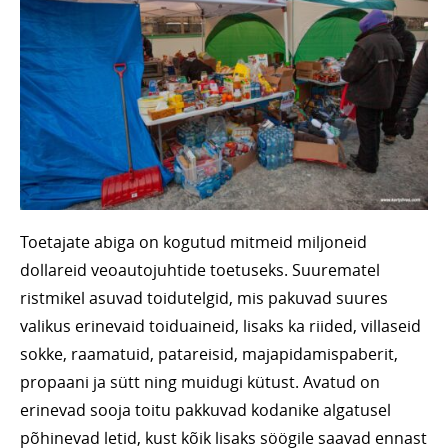
Toetajate abiga on kogutud mitmeid miljoneid
dollareid veoautojuhtide toetuseks. Suurematel
ristmikel asuvad toidutelgid, mis pakuvad suures
valikus erinevaid toiduaineid, lisaks ka riided, villaseid
sokke, raamatuid, patareisid, majapidamispaberit,
propaani ja sütt ning muidugi kütust. Avatud on
erinevad sooja toitu pakkuvad kodanike algatusel
põhinevad letid, kust kõik lisaks söögile saavad ennast