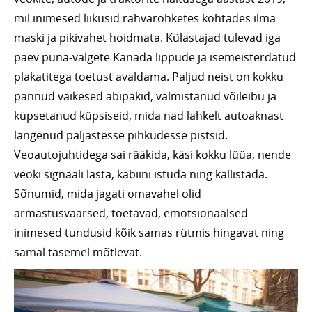
mil inimesed liikusid rahvarohketes kohtades ilma
maski ja pikivahet hoidmata. Külastajad tulevad iga
päev puna-valgete Kanada lippude ja isemeisterdatud
plakatitega toetust avaldama. Paljud neist on kokku
pannud väikesed abipakid, valmistanud võileibu ja
küpsetanud küpsiseid, mida nad lahkelt autoaknast
langenud paljastesse pihkudesse pistsid.
Veoautojuhtidega sai rääkida, käsi kokku lüüa, nende
veoki signaali lasta, kabiini istuda ning kallistada.
Sõnumid, mida jagati omavahel olid
armastusväärsed, toetavad, emotsionaalsed –
inimesed tundusid kõik samas rütmis hingavat ning
samal tasemel mõtlevat.