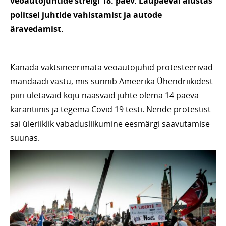
veoautojuhtide streigi 18. päev. Laupäeval alustas
politsei juhtide vahistamist ja autode
äravedamist.
Kanada vaktsineerimata veoautojuhid protesteerivad
mandaadi vastu, mis sunnib Ameerika Ühendriikidest
piiri ületavaid koju naasvaid juhte olema 14 päeva
karantiinis ja tegema Covid 19 testi. Nende protestist
sai üleriiklik vabadusliikumine eesmärgi saavutamise
suunas.