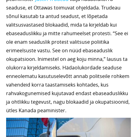
seaduse, et Ottawas toimuvat ohjeldada. Trudeau
sõnul kasutab ta antud seadust, et lõpetada
valitsusvastased blokaadid, mida ta kirjeldab kui
ebaseaduslikku ja mitte rahumeelset protesti. “See ei
ole enam seaduslik protest valitsuse poliitika
erimeelsuste vastu. See on nüüd ebaseaduslik
okupatsioon. Inimestel on aeg koju minna,” lausus ta
olukorra kirjeldamiseks. Hädaolukordade seaduse
enneolematu kasutuselevõtt annab politseile rohkem
vahendeid korra taastamiseks kohtades, kus
rahvakogunemised kujutavad endast ebaseaduslikku
ja ohtlikku tegevust, nagu blokaadid ja okupatsioonid,
ütles Kanada peaminister.